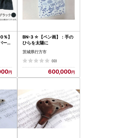
00％】
BN-3 ☆【ペン画】：手の
バーレ
ひらを太陽に
ク
茨城県行方市
(0)
000
600,000