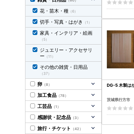
（60）
花・苗木・種
（6）
切手・写真・はがき
（1）
家具・インテリア・絵画
（5）
ジュエリー・アクセサリ
ー
（11）
その他の雑貨・日用品
（37）
卵
（8）
DG-5 木製は
加工食品
（78）
茨城県行方市
工芸品
（1）
感謝状・記念品
（3）
旅行・チケット
（42）