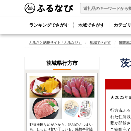
ランキングでさがす
地域でさがす
カテゴ
ふるさと納税サイト「ふるなび」
地域でさがす
関東地
茨
茨城県行方市
★2023
行方市ふる
れた住所以
受が開始さ
野菜王国なめがたから、絶品のさつまい
も、しっとり甘い干しいも、銘柄牛常陸
ご寄附完了