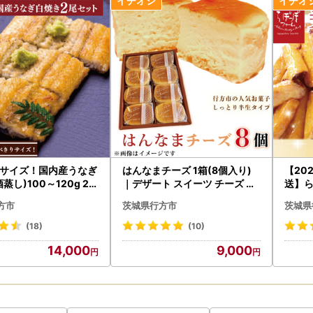
サイズ！国内産うなぎ
はんなまチーズ 1箱(8個入り)
【20
蒸し)100～120g 2尾
｜デザート スイーツ チーズ は
送】
g以上|うなぎ 鰻 白焼
んなま はんなまチーズ 人気 送
送】美
方市
茨城県行方市
茨城県
食べ切り 茨城県 行方市
料無料 茨城県 行方市(H-22-1)
いも 
30-3）
がくい
(18)
(10)
美腸大
14,000
9,000
県 行
Q-19)