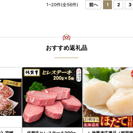
1
~
20
件(全
56
件)
前へ
1
2
3
おすすめ返礼品
送》宮崎
佐賀牛ヒレステーキ200g
＼漁業者応援品／根室