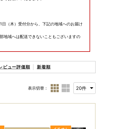
月1日（木）受付分から、下記の地域へのお届け
部地域へは配送できないこともございますの
県、徳島県、香川県、愛媛県、高知県
レビュー評価順
新着順
1ヶ月ほどでお送りいたします。
表示切替：
て ■
郵送下さい。