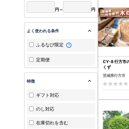
円～
円
よく使われる条件
ふるなび限定
定期便
CY-8 行方
くず
茨城県行方市
特徴
ギフト対応
のし対応
在庫切れを含む