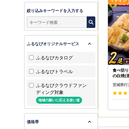
絞り込みキーワードを入力する
ふるなびオリジナルサービス
ふるなびカタログ
食べ切り
ふるなびトラベル
の白焼(酒
計200
ふるなびクラウドファン
茨城県行
酒蒸し 
ディング対象
（AD-1
地域の願いに応える使い道
価格帯