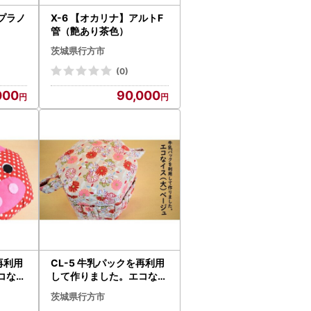
ソプラノ
X-6 【オカリナ】アルトF
管（艶あり茶色）
茨城県行方市
(0)
000
90,000
再利用
CL-5 牛乳パックを再利用
コなイ
して作りました。エコなイ
ス（大1個）ベージュ
茨城県行方市