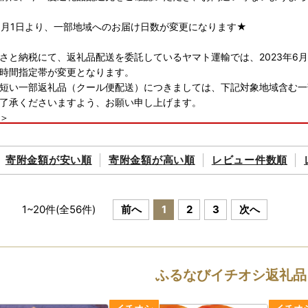
年6月1日より、一部地域へのお届け日数が変更になります★
さと納税にて、返礼品配送を委託しているヤマト運輸では、2023年6
時間指定帯が変更となります。
短い一部返礼品（クール便配送）につきましては、下記対象地域含む一
了承くださいますよう、お願い申し上げます。
＞
松江市、安来市のみ対象）、広島県（福山市のみ対象）、鳥取県、岡山
寄附金額が
安い順
寄附金額が
高い順
レビュー件数順
付について■
証明書、及びワンストップ特例申請書はお申し込み完了後、2週間から
み状況により前後する場合がございます。あらかじめご了承ください。
1
~
20
件(全
56
件)
前へ
1
2
3
次へ
額控除に係る申告特例申請書（ワンストップ特例申請書）の送付につい
、寄附翌年の1月10日必着です。添付書類と合わせて期限内に下記へご
892 茨城県行方市麻生1561番地9
ふるなびイチオシ返礼品
さと応援寄附金事務局
画部魅力発信課）