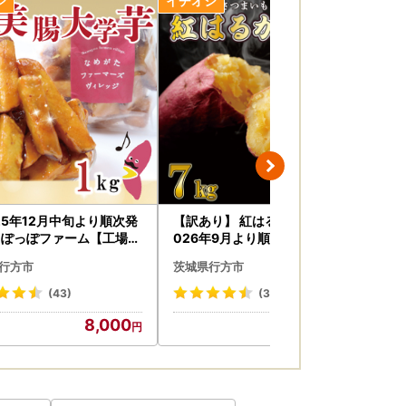
25年12月中旬より順次発
【訳あり】 紅はるか 約7kg 【2
【
らぽっぽファーム【工場直
026年9月より順次発送】｜紅
】
腸大学いも 1kg｜さつま
はるか 無選別 先行予約 行方台
１k
行方市
茨城県行方市
茨
大学芋 芋 サツマイモ だい
地 さつまいも 茨城県(CU-55-
も スイーツ お菓子 冷凍
7)
(43)
(353)
学芋 人気 送料無料 茨城
8,000
10,000
方市 らぽっぽファーム(C