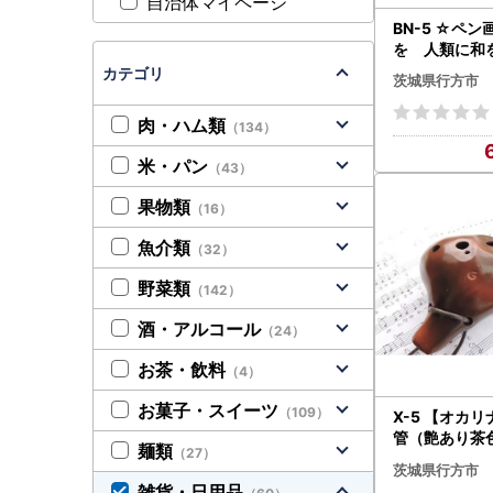
自治体マイページ
BN-5 ☆ペ
を 人類に和
カテゴリ
茨城県行方市
肉・ハム類
（134）
米・パン
（43）
果物類
（16）
魚介類
（32）
野菜類
（142）
酒・アルコール
（24）
お茶・飲料
（4）
お菓子・スイーツ
（109）
X-5 【オカ
管（艶あり茶
麺類
（27）
茨城県行方市
雑貨・日用品