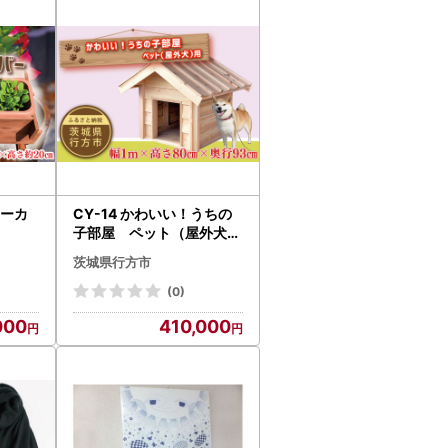
ターカ
CY-14 かわいい！うちの
子部屋 ペット（屋外犬）
用
茨城県行方市
(0)
000
410,000