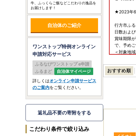
牛、ふっくらご飯などこだわりの逸品を
お届けします！
★2023
自治体のご紹介
行方市ふる
日数および
賞味期限が
で、予めご
ワンストップ特例オンライン
＜対象地域
申請
対応サービス
・島根県（
ふるなびワンストップ e申請
おすすめ順
ふるまど
自治体マイページ
■書類の送
寄附金受領
詳しくは
オンライン申請サービス
※お申し込
のご案内
をご覧ください。
■寄附金税
提出期限は
返礼品不要の寄附をする
〒311-3
行方市ふる
こだわり条件で絞り込み
（行方市企