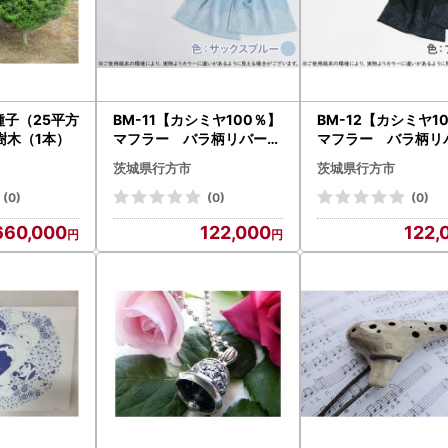
種子（25平方
BM-11【カシミヤ100％】
BM-12【カシミヤ1
樹木（1本）
マフラー バラ柄リバーレ
マフラー バラ柄リ
ース付 色：サックス ブ
ース付 色：ブラッ
茨城県行方市
茨城県行方市
ルー
(0)
(0)
(0)
660,000
122,000
122,