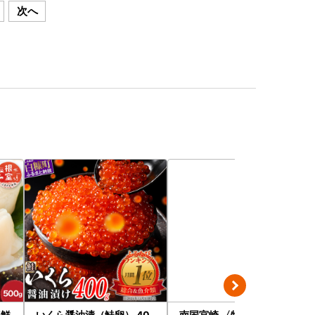
次へ
海鮮
いくら醤油漬（鮭卵） 40
南国宮崎 〈特選〉旬のく