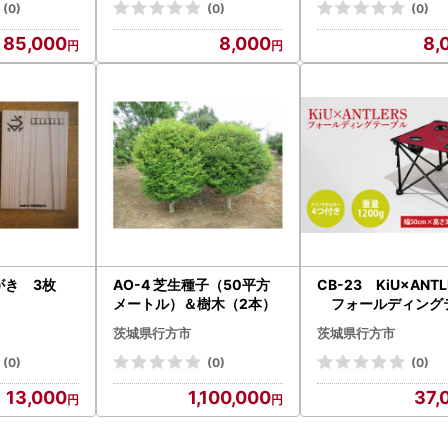
(0)
(0)
(0)
85,000
8,000
8,
がき 3枚
AO-4 芝生種子（50平方
CB-23 KiU×ANT
メートル）＆樹木（2本）
フォールディング
ル
茨城県行方市
茨城県行方市
(0)
(0)
(0)
13,000
1,100,000
37,