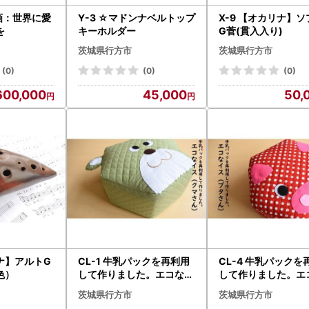
ン画：世界に愛
Y-3 ☆マドンナベルトップ
X-9 【オカリナ】
を
キーホルダー
G菅(貫入入り)
茨城県行方市
茨城県行方市
(0)
(0)
(0)
600,000
45,000
50,
リナ】アルトG
CL-1 牛乳パックを再利用
CL-4 牛乳パックを
色）
して作りました。エコなイ
して作りました。エ
ス（クマさん1個）
ス（ブタさん1個）
茨城県行方市
茨城県行方市