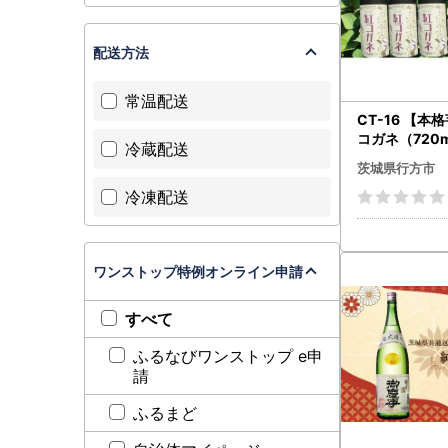
配送方法
常温配送
CT-16 【本
コガネ（720m
冷蔵配送
茨城県行方市
冷凍配送
ワンストップ特例オンライン申請
すべて
ふるなびワンストップ e申
請
ふるまど