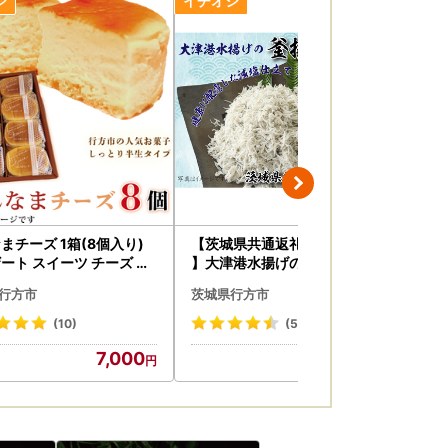
まチーズ 1箱(8個入り)
【茨城県共通返礼品／北茨城市
満
ート スイーツ チーズ は
】大津港水揚げの釜揚げしらす
(酒
はんなまチーズ 人気 送
１kg（DS-7-1）
40
行方市
茨城県行方市
茨
茨城県 行方市(H-22-1)
満足
）
(10)
(5)
7,000
14,000