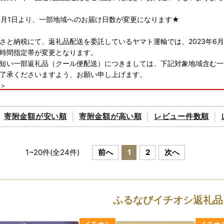
年6月1日より、一部地域へのお届け日数が変更になります★
さと納税にて、返礼品配送を委託しているヤマト運輸では、2023年6
時間指定帯が変更となります。
短い一部返礼品（クール便配送）につきましては、下記対象地域含む一
了承くださいますよう、お願い申し上げます。
＞
松江市、安来市のみ対象）、広島県（福山市のみ対象）、鳥取県、岡山
寄附金額が
安い順
寄附金額が
高い順
レビュー件数順
付について■
証明書、及びワンストップ特例申請書はお申し込み完了後、2週間から
み状況により前後する場合がございます。あらかじめご了承ください。
1
~
20
件(全
24
件)
前へ
1
2
次へ
額控除に係る申告特例申請書（ワンストップ特例申請書）の送付につい
、寄附翌年の1月10日必着です。添付書類と合わせて期限内に下記へご
892 茨城県行方市麻生1561番地9
ふるなびイチオシ返礼品
さと応援寄附金事務局
画部魅力発信課）