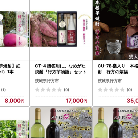
格芋焼酎】紅
CT-4 贈答用に。なめがた
CU-78 甕入り 本
l）1本
焼酎『行方芋物語』セット
酎 行方の紫福
茨城県行方市
茨城県行方市
(1)
(0)
(0)
8,000
17,000
35,