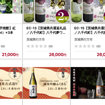
格芋焼酎】紅
EC-13【茨城県共通返礼品
EC-15【茨城県共
l）×3本
／八千代町】八千代夢ワイ
／八千代町】八千代
ンシリーズ ヤマ・ソーヴ
ンシリーズ ヤマ・
茨城県行方市
茨城県行方市
ィニョン（赤）・きぬ（白
ィニョン（赤）・つ
）２本セット
州（白）２本セット
(0)
(0)
(0)
21,000
26,000
26,