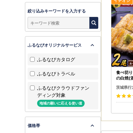
絞り込みキーワードを入力する
ふるなびオリジナルサービス
ふるなびカタログ
食べ切り
ふるなびトラベル
の白焼(酒
計200
ふるなびクラウドファン
茨城県行
酒蒸し 
ディング対象
（AD-1
地域の願いに応える使い道
価格帯