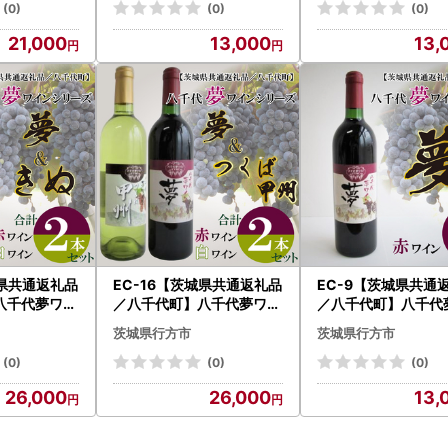
(0)
(0)
(0)
21,000
13,000
13,
城県共通返礼品
EC-16【茨城県共通返礼品
EC-9【茨城県共通
八千代夢ワイ
／八千代町】八千代夢ワイ
／八千代町】八千代
夢（赤）・き
ンシリーズ 夢（赤）・つ
ンシリーズ 夢（赤
茨城県行方市
茨城県行方市
セット
くば甲州（白）
）１本
(0)
(0)
(0)
26,000
26,000
13,