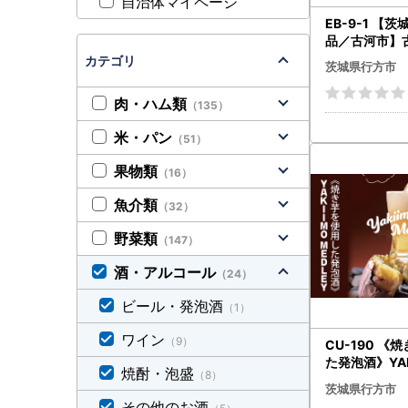
自治体マイページ
EB-9-1 【
品／古河市】
御慶事」純米古
カテゴリ
茨城県行方市
Ｌ×６本セッ
肉・ハム類
（135）
米・パン
（51）
果物類
（16）
魚介類
（32）
野菜類
（147）
酒・アルコール
（24）
ビール・発泡酒
（1）
ワイン
（9）
CU-190 《
た発泡酒》YAK
焼酎・泡盛
（8）
LEY（焼き芋
茨城県行方市
本セット
その他のお酒