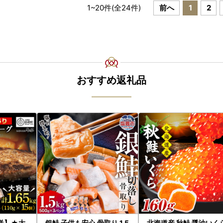
1
~
20
件(全
24
件)
前へ
1
2
おすすめ返礼品
送】★大
銀鮭 子供も安心 骨取り 1.5
北海道産 秋鮭 醤油いく