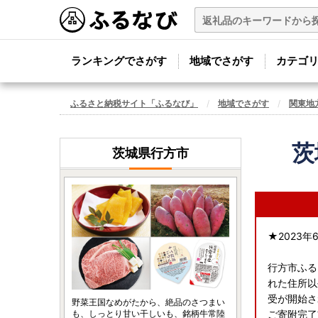
ランキングでさがす
地域でさがす
カテゴ
ふるさと納税サイト「ふるなび」
地域でさがす
関東地
茨
茨城県行方市
★2023
行方市ふる
れた住所以
受が開始さ
野菜王国なめがたから、絶品のさつまい
も、しっとり甘い干しいも、銘柄牛常陸
ご寄附完了