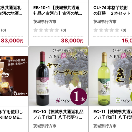
茨城県共通返礼
EB-10-1 【茨城県共通返
CU-74 本格芋焼酎 行方
古河の地酒「
礼品／古河市】古河の地酒
の紅勝 ２本セット
式造り1.8
「御慶事」純米吟醸ふくま
茨城県行方市
茨城県行方市
ト
る1.8L×2本セット
(0)
(0)
(0)
83,000
38,000
15,
焼き芋を使用し
EC-10【茨城県共通返礼品
EC-11【茨城県共
IIMO MED
／八千代町】八千代夢ワイ
／八千代町】八千代
メドレー）６
ンシリーズ ヤマ・ソーヴ
ンシリーズ きぬ（
茨城県行方市
茨城県行方市
ィニョン（赤ワイン）１本
ン）１本