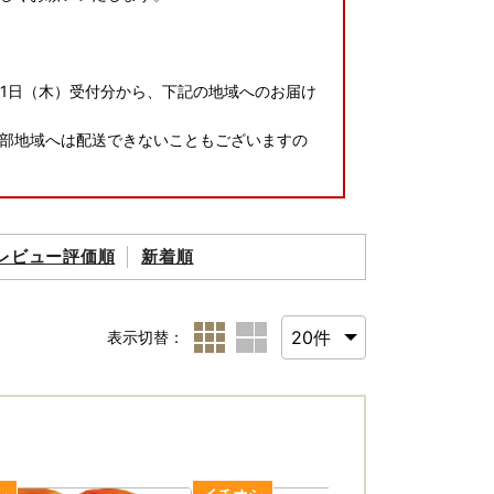
月1日（木）受付分から、下記の地域へのお届け
部地域へは配送できないこともございますの
県、徳島県、香川県、愛媛県、高知県
レビュー評価順
新着順
1ヶ月ほどでお送りいたします。
表示切替：
て ■
郵送下さい。