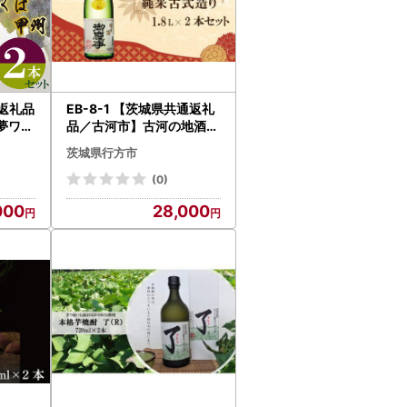
通返礼品
EB-8-1 【茨城県共通返礼
夢ワイ
品／古河市】古河の地酒「
ソーヴ
御慶事」純米古式造り1.8
茨城県行方市
くば甲
Ｌ×２本セット
(0)
000
28,000