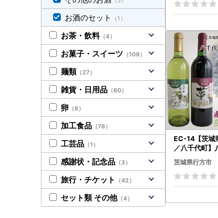
（5）
お酒のセット
（1）
お茶・飲料
（4）
お菓子・スイーツ
（109）
麺類
（27）
雑貨・日用品
（60）
卵
（8）
加工食品
（78）
EC-14【茨
工芸品
（1）
／八千代町】
ンシリーズ 
感謝状・記念品
茨城県行方市
（3）
ぬ（白）２本
旅行・チケット
（42）
セット類 その他
（4）