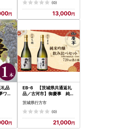
(0)
000
13,000
返礼品
EB-6 【茨城県共通返礼
夢ワイ
品／古河市】御慶事 純米
ワイン
吟醸飲み比べセット(1)（
茨城県行方市
ひたち錦・純米吟醸ふくま
る）720ml 各1本
(0)
000
21,000