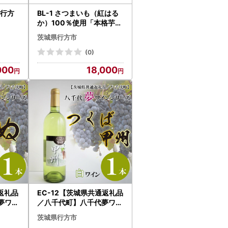
BL-1 さつまいも（紅はる
か）100％使用「本格芋焼
酎 了（R）」2本
茨城県行方市
(0)
000
18,000
通返礼品
EC-12【茨城県共通返礼品
夢ワイ
／八千代町】八千代夢ワイ
白ワイ
ンシリーズ つくば甲州（
茨城県行方市
白ワイン）１本