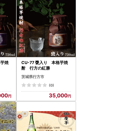
格芋焼
CU-77 甕入り 本格芋焼
酎 行方の紅勝
茨城県行方市
(0)
000
35,000