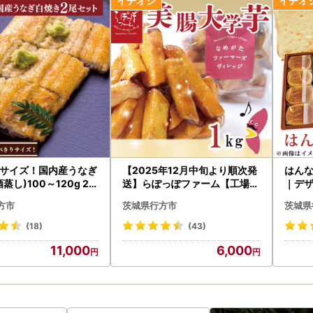
サイズ！国内産うなぎ
【2025年12月中旬より順次発
はんな
蒸し)100～120g 2尾
送】らぽっぽファーム【工場直
｜デザ
g以上|うなぎ 鰻 白焼
送】美腸大学いも 1kg｜さつま
んなま 
方市
茨城県行方市
茨城県
食べ切り 茨城県 行方市
いも 大学芋 芋 サツマイモ だい
料無料 
30-3）
がくいも スイーツ お菓子 冷凍
(18)
(43)
美腸大学芋 人気 送料無料 茨城
11,000
6,000
県 行方市 らぽっぽファーム(C
Q-19)