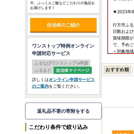
牛、ふっくらご飯などこだわりの逸品を
お届けします！
★2023
自治体のご紹介
行方市ふる
日数および
賞味期限が
で、予めご
ワンストップ特例オンライン
＜対象地域
申請
対応サービス
・島根県（
ふるなびワンストップ e申請
おすすめ順
ふるまど
自治体マイページ
■書類の送
寄附金受領
詳しくは
オンライン申請サービス
※お申し込
のご案内
をご覧ください。
■寄附金税
提出期限は
返礼品不要の寄附をする
〒311-3
行方市ふる
こだわり条件で絞り込み
（行方市企