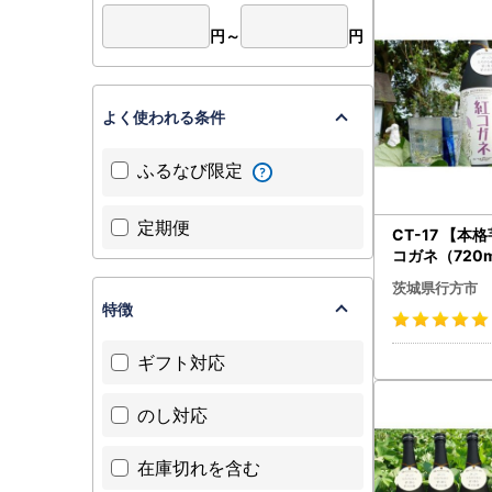
円～
円
よく使われる条件
ふるなび限定
定期便
CT-17 【本
コガネ（720m
茨城県行方市
特徴
ギフト対応
のし対応
在庫切れを含む