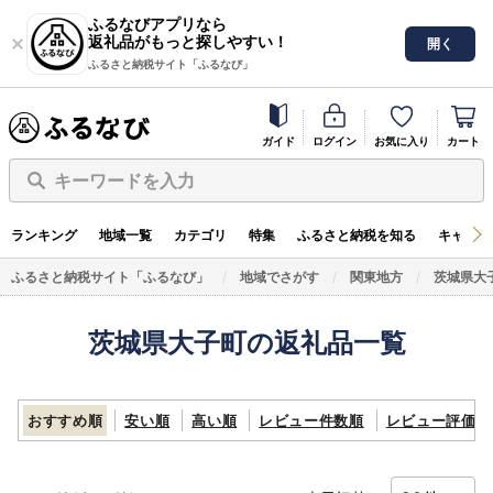
ふるなびアプリなら
返礼品がもっと探しやすい！
開く
ふるさと納税サイト「ふるなび」
ガイド
ログイン
お気に入り
カート
キーワードを入力
ランキング
地域一覧
カテゴリ
特集
ふるさと納税を知る
キャンペ
ふるさと納税サイト「ふるなび」
地域でさがす
関東地方
茨城県大
茨城県大子町の返礼品一覧
おすすめ順
安い順
高い順
レビュー件数順
レビュー評価順