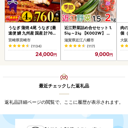
うなぎ 蒲焼 4尾 うなぎ [最
近江野菜詰め合せセット 1.
肉の
速便 鰻 九州産 国産 計760
5㎏～2㎏ 【K002W】 野
個（
g以上]
菜 旬 新鮮
ーグ
宮崎県宮崎市
滋賀県近江八幡市
大阪
わ
(1134)
(117)
24,000
9,000
最近チェックした返礼品
返礼品詳細ページの閲覧で、ここに履歴が表示されます。