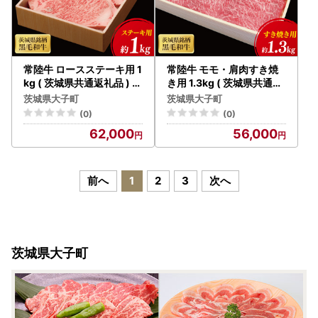
常陸牛 ロースステーキ用 1
常陸牛 モモ・肩肉すき焼
kg ( 茨城県共通返礼品 ) 和
き用 1.3kg ( 茨城県共通返
牛 国産 肉 お肉 牛肉 ステ
礼品 ) 和牛 国産 肉 お肉 牛
茨城県大子町
茨城県大子町
ーキ ブランド牛 ギフト 贈
肉 すきやき ブランド牛 ギ
(0)
(0)
り物 お祝い 贈答 黒毛和牛
フト 贈り物 お祝い 贈答 黒
62,000
56,000
最高級ブランド 大子町（C
毛和牛 最高級ブランド 大
U015）
子町（CU005）
前へ
1
2
3
次へ
茨城県大子町