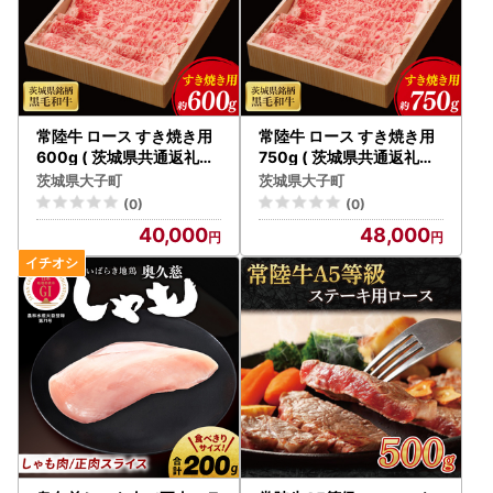
常陸牛 ロース すき焼き用
常陸牛 ロース すき焼き用
600g ( 茨城県共通返礼品
750g ( 茨城県共通返礼品
) 国産 肉 すき焼き すきや
) 国産 肉 すき焼き すきや
茨城県大子町
茨城県大子町
き ブランド牛 ギフト 贈り
き ブランド牛 ギフト 贈り
(0)
(0)
物 お歳暮 お中元 お祝い 黒
物 お歳暮 お中元 お祝い 黒
40,000
48,000
毛和牛 最高級ブランド 大
毛和牛 最高級ブランド 大
子町（CU011）
子町（CU012）