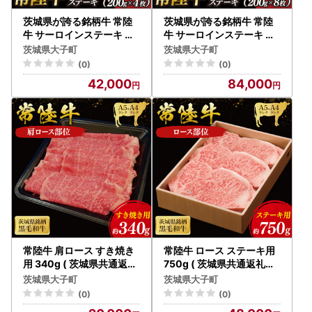
茨城県が誇る銘柄牛 常陸
茨城県が誇る銘柄牛 常陸
牛 サーロインステーキ 肉
牛 サーロインステーキ 肉
質4～5等級 約800g(約20
質4～5等級 約1.6kg(約20
茨城県大子町
茨城県大子町
0g×4枚)【茨城県共通返
0g×8枚)【茨城県共通返
(0)
(0)
礼品】(BZ004)
礼品】(BZ005)
42,000
84,000
常陸牛 肩ロース すき焼き
常陸牛 ロース ステーキ用
用 340g ( 茨城県共通返礼
750g ( 茨城県共通返礼品
品 ) 国産 肉 すきやき ブラ
) 国産 肉 ステーキ ブラン
茨城県大子町
茨城県大子町
ンド牛 ギフト お祝い 黒毛
ド牛 ギフト 贈り物 お歳暮
(0)
(0)
和牛 最高級ブランド 大子
お中元 お祝い 黒毛和牛 最