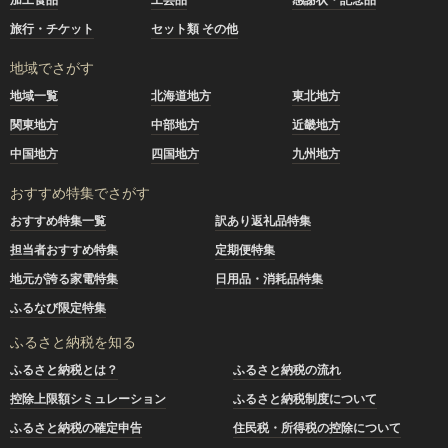
旅行・チケット
セット類 その他
地域でさがす
地域一覧
北海道地方
東北地方
関東地方
中部地方
近畿地方
中国地方
四国地方
九州地方
おすすめ特集でさがす
おすすめ特集一覧
訳あり返礼品特集
担当者おすすめ特集
定期便特集
地元が誇る家電特集
日用品・消耗品特集
ふるなび限定特集
ふるさと納税を知る
ふるさと納税とは？
ふるさと納税の流れ
控除上限額シミュレーション
ふるさと納税制度について
ふるさと納税の確定申告
住民税・所得税の控除について