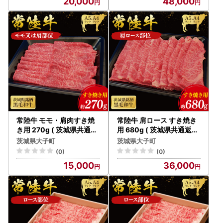
20,000
48,000
町（CU006）
高級ブランド 大子町（CU
014）
常陸牛 モモ・肩肉すき焼
常陸牛 肩ロース すき焼き
き用 270g ( 茨城県共通返
用 680g ( 茨城県共通返礼
礼品 ) 国産 肉 すきやき ブ
品 ) 国産 肉 すき焼き ブラ
茨城県大子町
茨城県大子町
ランド牛 ギフト 贈り物 お
ンド牛 ギフト 贈り物 お祝
(0)
(0)
祝い 黒毛和牛 最高級ブラ
い 黒毛和牛 最高級ブラン
15,000
36,000
ンド 大子町（CU002）
ド 大子町（CU007）