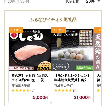
1
~
20
件(全
55
件)
表示切替：
ふるなびイチオシ返礼品
奥久慈しゃも肉（正肉ス
【モンドセレクション3
天然 
ライス約200g）｜茨城
年連続金賞受賞】奥久慈
後｜茨
県 大子町 奥久慈 袋田 奥
大子銘菓「久慈川の氷華
久慈川
茨城県大子町
茨城県大子町
茨城県
久慈しゃも生産組合 軍
餅（しがもち）」【桐箱
ゆ ア
(2)
(1)
鶏 地鶏 鶏肉 スライス 冷
20個入】|茨城県 大子町
AJ0
5,000
21,000
凍（AR006）
奥久慈 袋田 久慈川 お菓
子 和菓子 生菓子 和洋折