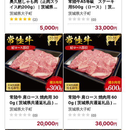
奥久慈しゃも肉（正肉スラ
常陸牛A5等級 ステーキ
イス約200g）｜茨城県 大
用500g（ロース）｜茨城
子町 奥久慈 袋田 奥久慈し
県 大子町 奥久慈 お肉 牛肉
茨城県大子町
茨城県大子町
ゃも生産組合 軍鶏 地鶏 鶏
銘柄牛 ブランド牛 和牛 常
(2)
(0)
肉 スライス 冷凍（AR006
陸（AC011）
5,000
33,000
）
常陸牛 肩ロース 焼肉用 30
常陸牛 肩ロース 焼肉用 60
0g ( 茨城県共通返礼品 )
0g ( 茨城県共通返礼品 )
｜国産 肉 焼肉 焼き肉 バー
国産 肉 焼肉 焼き肉 バーベ
茨城県大子町
茨城県大子町
ベキュー BBQ ブランド牛
キュー BBQ ブランド牛 ギ
(0)
(0)
ギフト 贈り物 お祝い 黒毛
フト 贈り物 お歳暮 お中元
20,000
36,000
和牛 最高級ブランド 大子
お祝い 黒毛和牛 最高級ブ