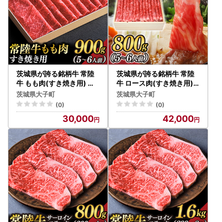
茨城県が誇る銘柄牛 常陸
茨城県が誇る銘柄牛 常陸
牛 もも肉(すき焼き用) 肉
牛 ロース肉(すき焼き用)
質4～5等級 約900g(5～6
肉質4～5等級 800g(5～6
茨城県大子町
茨城県大子町
人前)【茨城県共通返礼品
人前)【茨城県共通返礼品
(0)
(0)
】(BZ002)
】(BZ003)
30,000
42,000