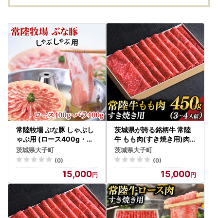
衷 大福 生クリーム 餅 餡
フルーツ 梅 ブルーベリ
ー マンゴー こしあん 抹
茶 （BF008）
常陸牧場 ぶな豚 しゃぶし
茨城県が誇る銘柄牛 常陸
ゃぶ用 (ロース400g・バ
牛 もも肉(すき焼き用)肉
ラ400g)（AX002）
質4～5等級 約450g(3～4
茨城県大子町
茨城県大子町
人前) 【茨城県共通返礼品
(0)
(0)
】(BZ001)
15,000
15,000