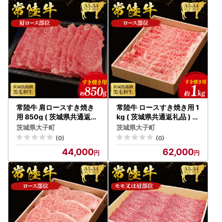
町（CU009）
ランド 大子町（CU010）
常陸牛 肩ロースすき焼き
常陸牛 ロースすき焼き用 1
用 850g ( 茨城県共通返礼
kg ( 茨城県共通返礼品 ) 和
品 ) 和牛 国産 肉 お肉 牛肉
牛 国産 肉 お肉 牛肉 すき
茨城県大子町
茨城県大子町
すきやき ブランド牛 ギフ
やき ブランド牛 ギフト 贈
(0)
(0)
ト 贈り物 お祝い 贈答 黒毛
り物 お祝い 贈答 黒毛和牛
44,000
62,000
和牛 最高級ブランド 大子
最高級ブランド 大子町（C
町（CU008）
U013）