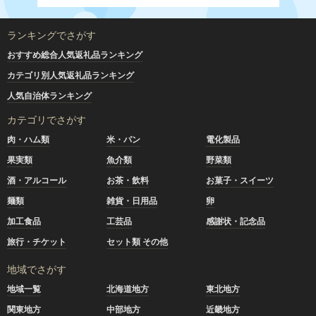
ランキングでさがす
おすすめ総合人気返礼品ランキング
カテゴリ別人気返礼品ランキング
人気自治体ランキング
カテゴリでさがす
肉・ハム類
米・パン
電化製品
果実類
魚介類
野菜類
酒・アルコール
お茶・飲料
お菓子・スイーツ
麺類
雑貨・日用品
卵
加工食品
工芸品
感謝状・記念品
旅行・チケット
セット類 その他
地域でさがす
地域一覧
北海道地方
東北地方
関東地方
中部地方
近畿地方