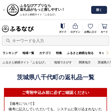
ふるなびアプリなら
返礼品がもっと探しやすい！
開く
ふるさと納税サイト「ふるなび」
ガイド
ログイン
お気に入り
カート
キーワードを入力
ランキング
地域一覧
カテゴリ
特集
ふるさと納税を知る
キャンペ
ふるさと納税サイト「ふるなび」
地域でさがす
関東地方
茨城県八
茨城県八千代町の返礼品一覧
ご寄附申込み前に必ずご確認ください
【備考について】
備考に記入していただいても、システムに取り込まれないた