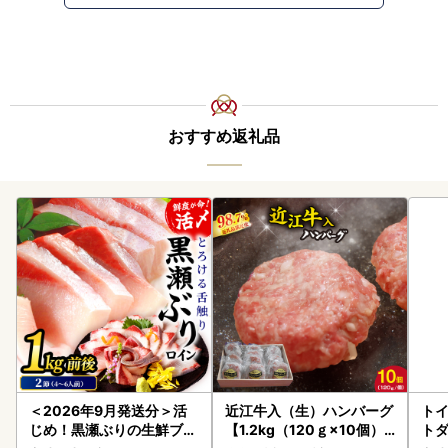
おすすめ返礼品
＜2026年9月発送分＞活
近江牛入（生）ハンバーグ
トイ
じめ！黒瀬ぶりの生鮮ブリ
【1.2kg（120ｇ×10個）
トダ