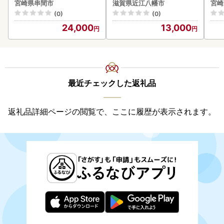
ロイン2節（1.0kg前後）_
】【AG09W】
速〔
宮崎県串間市
滋賀県近江八幡市
宮崎
K001-012-2609
(0)
(0)
24,000
13,000
最近チェックした返礼品
返礼品詳細ページの閲覧で、ここに履歴が表示されます。