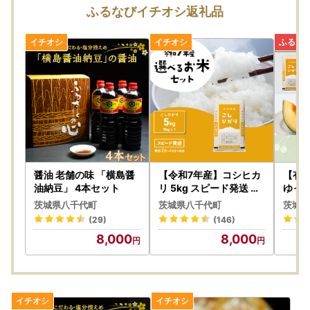
ml
ふるなびイチオシ返礼品
配送手配開始後にご連絡をいただいた場合、窓口での住所変
更はいたしかねますので、お早めにご連絡下さい。
●お受け取り後は、すぐに状態をご確認ください。
万全を期して返礼品をお届けしていますが、万が一、不備等
があった場合は返礼品受け取り時に、写真（画像）を添付の
うえ電子メールにてご連絡ください。
日数が経ったものに関しましては対応いたしかねますので、
ご了承ください。
また、不備等があった返礼品は食べたり、飲んだり、捨てた
りせず、対応が決まるまで保管をお願いします。
醤油 老舗の味 「横島醤
【令和7年産】コシヒカ
【有
保管されてない場合、代替品での対応等が難しい場合がござ
油納豆」 4本セット
リ 5kg スピード発送 精
ゆっ
米 5kg x 1袋 白米 茨城県
】茨
います。
茨城県八千代町
茨城県八千代町
茨城県
八千代町
グポ
ご連絡先：furusato@yachiyotown.com
(29)
(146)
8,000
8,000
●お寄せいただいた個人情報は、八千代町が寄附金の受付及
び入金に係る確認・連絡等に利用するものであり、それ以外
の目的で使用するものではありません。
●寄附者情報の”寄附者名”と”住所”には住民票にご登録の内