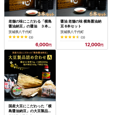
老舗の味にこだわる「横島
醤油 老舗の味 横島醤油納
醤油納豆」の醤油 ３本セ
豆 6本セット
ット [AO014ya]
茨城県八千代町
茨城県八千代町
(3)
(3)
6,000
12,000
国産大豆にこだわった「横
島醤油納豆」の大豆製品詰