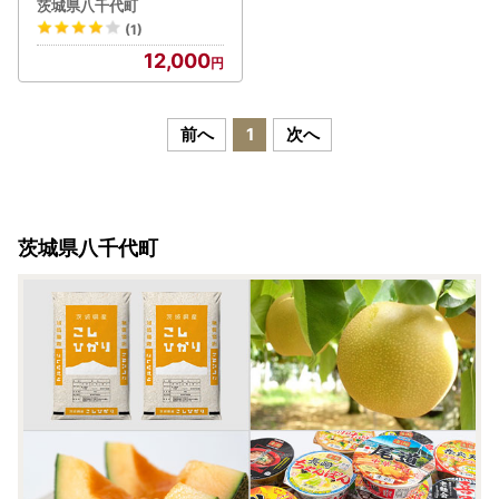
め合わせ A [AO017ya]
茨城県八千代町
(1)
12,000
前へ
1
次へ
茨城県八千代町