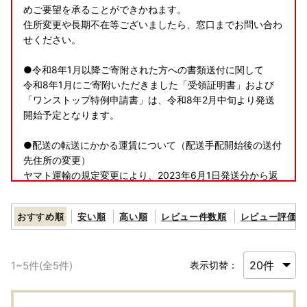
めご要望を承ることができかねます。
住所変更や長期不在等ございましたら、窓口までお問い合わ
せください。
●令和8年1月以降ご寄附された方への書類送付に関して
令和8年1月にご寄附いただきました「受領証明書」および
「ワンストップ特例申請書」は、令和8年2月中旬より発送
開始予定となります。
●配送の転送にかかる運賃について（配送手配開始後の送付
先住所の変更）
ヤマト運輸の規定変更により、2023年6月1日発送分から返
礼品の送り状に記載された住所以外にお届け先を変更（転
送）する場合にかかる運賃は
おすすめ順
安い順
高い順
レビュー件数順
レビュー評価順
ご贈答用の場合でも受取人様でのご負担となります。お申し
込み時のお届け先住所入力につきましては十分にご注意くだ
さい。
1
~
5
件(全
5
件)
表示切替：
詳細は、下記URLヤマト運輸株式会社の運賃収受の開始につ
いてご確認ください。
https://www.yamato-hd.co.jp/important/info_230417_2.ht