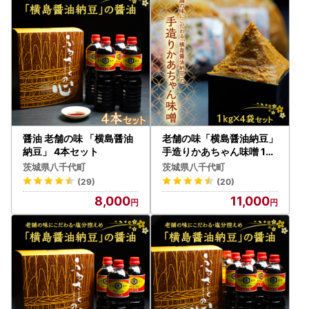
容をご記入ください。内容が異なる場合は寄附控除対象にな
らない可能性がありますのでご注意ください。
●寄附のキャンセル、返礼品の変更・返品はできません。
また、寄附者様の都合により返礼品がお届けできない場合、
返礼品の再送はいたしかねます。
住民票が八千代町にある方は、返礼品の送付対象になりませ
んので、あらかじめご了承ください。
醤油 老舗の味 「横島醤油
老舗の味「横島醤油納豆」
納豆」 4本セット
手造りかあちゃん味噌 1kg
×4袋セット
茨城県八千代町
茨城県八千代町
(29)
(20)
8,000
11,000