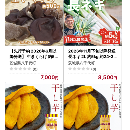
【先行予約 2026年6月以
2026年11月下旬以降発送
降発送】 生きくらげ 約50
長ネギ 2L 約5kg 約24-30
0g 木耳
本 農家直送
茨城県八千代町
茨城県八千代町
(0)
(0)
7,000
8,500