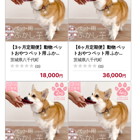
【3ヶ月定期便】動物 ペッ
【6ヶ月定期便】動物 ペッ
トおやつ ペット用 ふかし
トおやつ ペット用 ふかし
芋 小芋 紅はるか 芋 いも
芋 小芋 紅はるか 芋 いも
茨城県八千代町
茨城県八千代町
おやつ 動物 ペットフード
おやつ 動物 ペットフード
(0)
(0)
犬 猫 間食 ヘルシー オヤツ
犬 猫 間食 ヘルシー オヤツ
18,000
36,000
2kg [AU121ya]
2kg [AU122ya]