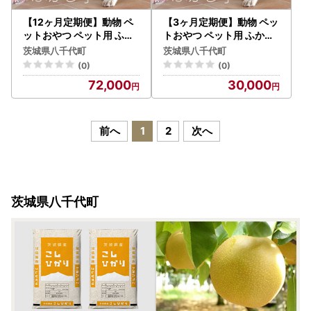
【12ヶ月定期便】動物 ペ
【3ヶ月定期便】動物 ペッ
ットおやつ ペット用 ふか
トおやつ ペット用 ふかし
し芋 小芋 紅はるか 芋 いも
芋 小芋 紅はるか 芋 いも
茨城県八千代町
茨城県八千代町
おやつ 動物 ペットフード
おやつ 動物 ペットフード
(0)
(0)
犬 猫 間食 ヘルシー オヤツ
犬 猫 間食 ヘルシー オヤツ
72,000
30,000
2kg [AU123ya]
4kg [AU124ya]
前へ
1
2
次へ
茨城県八千代町