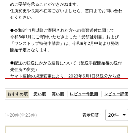
めご要望を承ることができかねます。
住所変更や長期不在等ございましたら、窓口までお問い合わ
せください。
●令和8年1月以降ご寄附された方への書類送付に関して
令和8年1月にご寄附いただきました「受領証明書」および
「ワンストップ特例申請書」は、令和8年2月中旬より発送
開始予定となります。
●配送の転送にかかる運賃について（配送手配開始後の送付
先住所の変更）
ヤマト運輸の規定変更により、2023年6月1日発送分から返
礼品の送り状に記載された住所以外にお届け先を変更（転
送）する場合にかかる運賃は
おすすめ順
安い順
高い順
レビュー件数順
レビュー評価順
ご贈答用の場合でも受取人様でのご負担となります。お申し
込み時のお届け先住所入力につきましては十分にご注意くだ
さい。
1
~
20
件(全
23
件)
表示切替：
詳細は、下記URLヤマト運輸株式会社の運賃収受の開始につ
いてご確認ください。
https://www.yamato-hd.co.jp/important/info_230417_2.ht