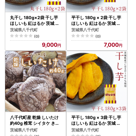
丸干し 180g×2袋 干し芋
平干し 180g × 2袋 干し芋
ほしいも 紅はるか 茨城 芋
ほしいも 紅はるか 茨城 芋
おやつ いも イモ ふるさと
おやつ いも イモ ふるさと
茨城県八千代町
茨城県八千代町
納税 [AF144ya]
納税 [AF145ya]
(0)
(0)
9,000
7,000
八千代町産 乾燥 しいたけ
平干し 180g × 3袋 干し芋
約40g 椎茸 シイタケ きの
ほしいも 紅はるか 茨城 芋
こ キノコ 乾燥 ふるさと納
おやつ いも イモ ふるさと
茨城県八千代町
茨城県八千代町
税 6000円 茨城県 八千代
納税 [AF146ya]