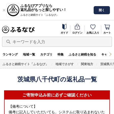
ふるなびアプリなら
返礼品がもっと探しやすい！
開く
ふるさと納税サイト「ふるなび」
ガイド
ログイン
お気に入り
カート
キーワードを入力
ランキング
地域一覧
カテゴリ
特集
ふるさと納税を知る
キャンペ
ふるさと納税サイト「ふるなび」
地域でさがす
関東地方
茨城県八
茨城県八千代町の返礼品一覧
ご寄附申込み前に必ずご確認ください
【備考について】
備考に記入していただいても、システムに取り込まれないた