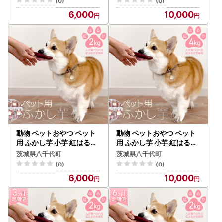
(0)
(0)
町 [CW004ya]
6,000
10,000
動物 ペットおやつ ペット
動物 ペットおやつ ペット
用 ふかし芋 小芋 紅はるか
用 ふかし芋 小芋 紅はるか
芋 いも おやつ 動物 ペット
芋 いも おやつ 動物 ペット
茨城県八千代町
茨城県八千代町
フード 犬 猫 間食 ヘルシー
フード 犬 猫 間食 ヘルシー
(0)
(0)
オヤツ 2kg [AU119ya]
オヤツ 4kg [AU120ya]
6,000
10,000