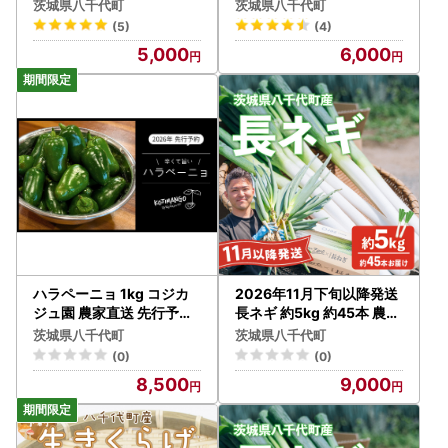
モ
g 殻付き Lサイズ 小分け
茨城県八千代町
茨城県八千代町
(5)
(4)
5,000
6,000
ハラペーニョ 1kg コジカ
2026年11月下旬以降発送
ジュ園 農家直送 先行予約
長ネギ 約5kg 約45本 農家
2026年9月上旬
直送
茨城県八千代町
茨城県八千代町
(0)
(0)
8,500
9,000