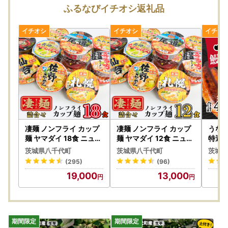
ml
ふるなびイチオシ返礼品
配送手配開始後にご連絡をいただいた場合、窓口での住所変
更はいたしかねますので、お早めにご連絡下さい。
●お受け取り後は、すぐに状態をご確認ください。
万全を期して返礼品をお届けしていますが、万が一、不備等
があった場合は返礼品受け取り時に、写真（画像）を添付の
うえ電子メールにてご連絡ください。
日数が経ったものに関しましては対応いたしかねますので、
ご了承ください。
また、不備等があった返礼品は食べたり、飲んだり、捨てた
りせず、対応が決まるまで保管をお願いします。
凄麺 ノンフライ カップ
凄麺 ノンフライ カップ
うなぎ
保管されてない場合、代替品での対応等が難しい場合がござ
麺 ヤマダイ 18食 ニュー
麺 ヤマダイ 12食 ニュー
特選 国
タッチ
タッチ カップ麺
レ山椒
います。
茨城県八千代町
茨城県八千代町
茨城県
まぶし
ご連絡先：furusato@yachiyotown.com
(295)
(96)
ギ 鰻
19,000
13,000
い 小
●お寄せいただいた個人情報は、八千代町が寄附金の受付及
び入金に係る確認・連絡等に利用するものであり、それ以外
の目的で使用するものではありません。
●寄附者情報の”寄附者名”と”住所”には住民票にご登録の内