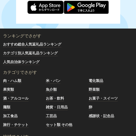
ランキングでさがす
おすすめ総合人気返礼品ランキング
カテゴリ別人気返礼品ランキング
人気自治体ランキング
カテゴリでさがす
肉・ハム類
米・パン
電化製品
果実類
魚介類
野菜類
酒・アルコール
お茶・飲料
お菓子・スイーツ
麺類
雑貨・日用品
卵
加工食品
工芸品
感謝状・記念品
旅行・チケット
セット類 その他