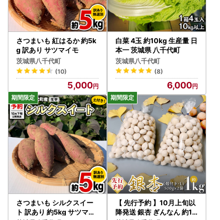
さつまいも 紅はるか 約5k
白菜 4玉 約10kg 生産量 日
g 訳あり サツマイモ
本一 茨城県 八千代町
茨城県八千代町
茨城県八千代町
(10)
(8)
5,000
6,000
さつまいも シルクスイー
【 先行予約 】10月上旬以
ト 訳あり 約5kg サツマイ
降発送 銀杏 ぎんなん 約1k