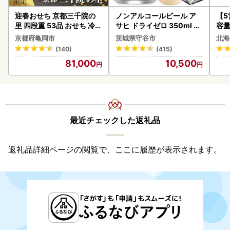
迎春おせち 京都三千院の
ノンアルコールビール ア
【
里 四段重 53品 おせち 冷蔵
サヒ ドライゼロ 350ml 24
容量
2027 先行予約
本 ノンアル ビール asashi
あ
京都府亀岡市
茨城県守谷市
北海
守谷市
ーグ
(140)
(415)
05
81,000
10,500
最近チェックした返礼品
返礼品詳細ページの閲覧で、ここに履歴が表示されます。