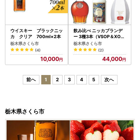
ウイスキー ブラックニッ
飲み比べ ニッカブランデ
カ クリア 700ml×2本
ー 3種3本（VSOP＆XO＆
XOデラックス） ※着日指
栃木県さくら市
栃木県さくら市
定不可◇
(4)
(2)
10,000
44,000
前へ
1
2
3
4
5
次へ
栃木県さくら市