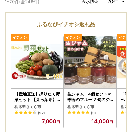
1
~
20
件(全
246
件)
表示切替：
ふるなびイチオシ返礼品
【産地直送】採りたて野
生ジャム 4個セット≪
「宇
菜セット 【菜っ葉館】
季節のフルーツ 旬のジ
べ８
≪旬の野菜 新鮮 詰め合
ャム フルーツジャム≫
）≪宇
栃木県さくら市
栃木県さくら市
栃木県
わせ 栃木県産 国産≫◇
ザ 冷
(27)
(9)
ョーザ
7,000
14,000
中華惣