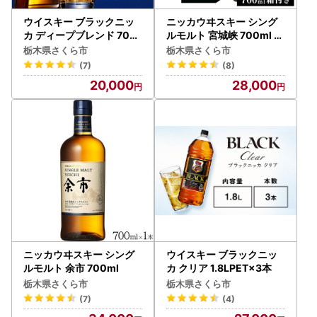
ウイスキー ブラックニッ
ニッカウヰスキー シング
カ ディープブレンド 700
ルモルト 宮城峡 700ml 箱
ml×3本
付き
栃木県さくら市
栃木県さくら市
(7)
(8)
20,000
28,000
ニッカウヰスキー シング
ウイスキー ブラックニッ
ルモルト 余市 700ml
カ クリア 1.8LPET×3本
栃木県さくら市
栃木県さくら市
(7)
(4)