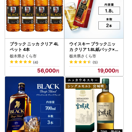
ブラック ニッカ クリア 4L
ウイスキー ブラックニッ
ペット 4本
カ クリア 1.8L紙パック×2
本
栃木県さくら市
栃木県さくら市
(4)
(5)
56,000
19,000