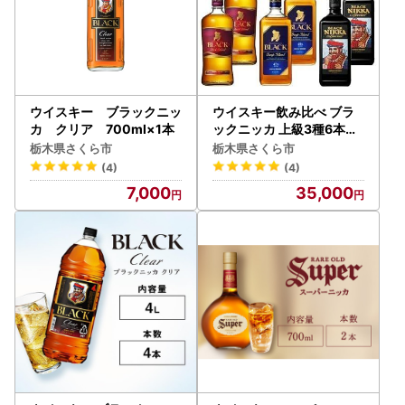
ウイスキー ブラックニッ
ウイスキー飲み比べ ブラ
カ クリア 700ml×1本
ックニッカ 上級3種6本セ
ット
栃木県さくら市
栃木県さくら市
(4)
(4)
7,000
35,000