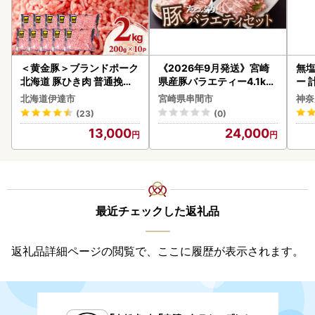
＜黄金豚＞ブランドポーク
《2026年9月発送》宮崎
無塩
北海道 豚ひき肉 普通挽き
県産豚バラエティー4.1kg
ー 
200g 10パック 計2kg
セット_K033-057-2609
】
北海道伊達市
宮崎県串間市
神奈
(23)
(0)
13,000
24,000
最近チェックした返礼品
返礼品詳細ページの閲覧で、ここに履歴が表示されます。