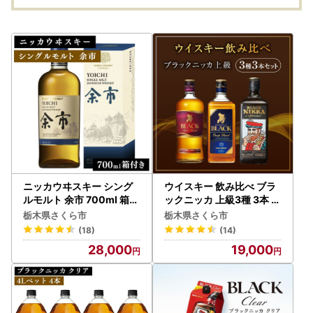
ニッカウヰスキー シング
ウイスキー 飲み比べ ブラ
ルモルト 余市 700ml 箱付
ックニッカ 上級3種 3本 セ
き
ット
栃木県さくら市
栃木県さくら市
(18)
(14)
28,000
19,000