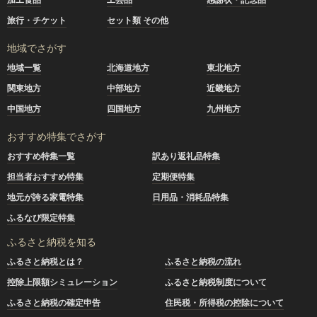
旅行・チケット
セット類 その他
地域でさがす
地域一覧
北海道地方
東北地方
関東地方
中部地方
近畿地方
中国地方
四国地方
九州地方
おすすめ特集でさがす
おすすめ特集一覧
訳あり返礼品特集
担当者おすすめ特集
定期便特集
地元が誇る家電特集
日用品・消耗品特集
ふるなび限定特集
ふるさと納税を知る
ふるさと納税とは？
ふるさと納税の流れ
控除上限額シミュレーション
ふるさと納税制度について
ふるさと納税の確定申告
住民税・所得税の控除について