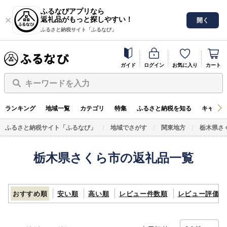
ふるなびアプリなら
返礼品がもっと探しやすい！
開く
ふるさと納税サイト「ふるなび」
ガイド
ログイン
お気に入り
カート
キーワードを入力
ランキング
地域一覧
カテゴリ
特集
ふるさと納税を知る
キャンペ
ふるさと納税サイト「ふるなび」
地域でさがす
関東地方
栃木県さ
栃木県さくら市の返礼品一覧
おすすめ順
安い順
高い順
レビュー件数順
レビュー評価順