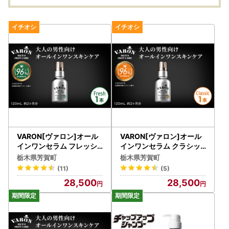
VARON[ヴァロン]オール
VARON[ヴァロン]オール
インワンセラム フレッシ
インワンセラム クラシッ
ュ | メンズ スキンケア エ
ク | メンズ スキンケア エ
栃木県芳賀町
栃木県芳賀町
イジング ケア 美容液 化粧
イジング ケア 美容液 化粧
(11)
(5)
水 クリーム
水 クリーム
28,500
28,500