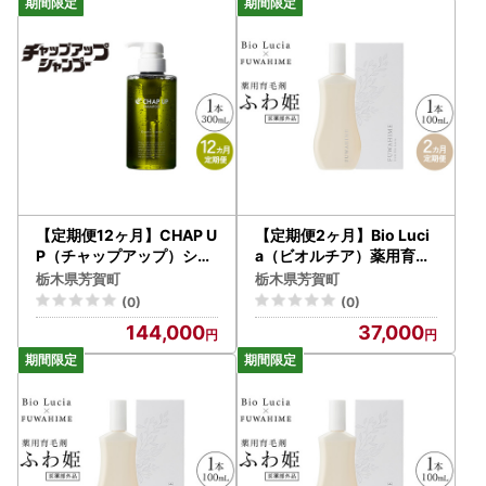
【定期便12ヶ月】CHAP U
【定期便2ヶ月】Bio Luci
P（チャップアップ）シャ
a（ビオルチア）薬用育毛
ンプー
剤 ふわ姫（医薬部外品）
栃木県芳賀町
栃木県芳賀町
(0)
(0)
144,000
37,000