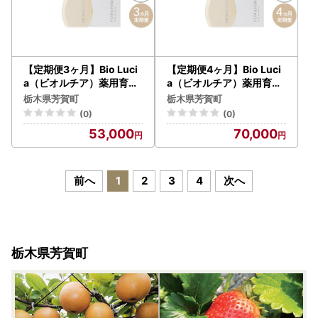
【定期便3ヶ月】Bio Luci
【定期便4ヶ月】Bio Luci
a（ビオルチア）薬用育毛
a（ビオルチア）薬用育毛
剤 ふわ姫（医薬部外品）
剤 ふわ姫（医薬部外品）
栃木県芳賀町
栃木県芳賀町
(0)
(0)
53,000
70,000
前へ
1
2
3
4
次へ
栃木県芳賀町