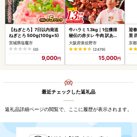
【ねぎとろ】7日以内発送
牛ハラミ 1.3kg｜1位獲得
迎春
ねぎとろ 500g(100g×5)
秘伝の赤タレ 牛肉 訳あり
里 
焼肉 BBQ
20
宮城県塩竈市
大阪府泉佐野市
京都
(0)
(2479)
9,000
15,000
最近チェックした返礼品
返礼品詳細ページの閲覧で、ここに履歴が表示されます。