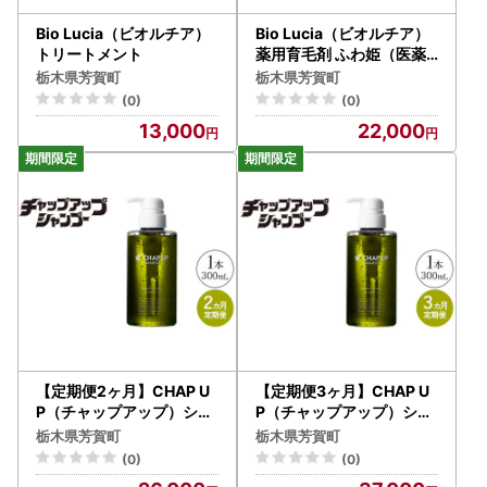
Bio Lucia（ビオルチア）
Bio Lucia（ビオルチア）
トリートメント
薬用育毛剤 ふわ姫（医薬
部外品）
栃木県芳賀町
栃木県芳賀町
(0)
(0)
13,000
22,000
【定期便2ヶ月】CHAP U
【定期便3ヶ月】CHAP U
P（チャップアップ）シャ
P（チャップアップ）シャ
ンプー
ンプー
栃木県芳賀町
栃木県芳賀町
(0)
(0)