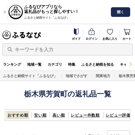
ふるなびアプリなら
返礼品がもっと探しやすい！
開く
ふるさと納税サイト「ふるなび」
ガイド
ログイン
お気に入り
カート
キーワードを入力
ランキング
地域一覧
カテゴリ
特集
ふるさと納税を知る
キャンペ
ふるさと納税サイト「ふるなび」
地域でさがす
関東地方
栃木県芳
栃木県芳賀町の返礼品一覧
おすすめ順
安い順
高い順
レビュー件数順
レビュー評価順