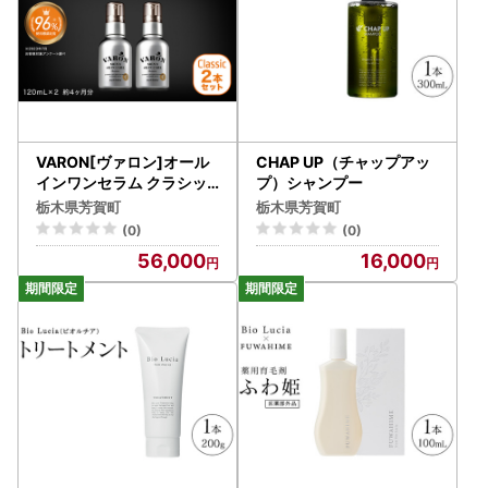
VARON[ヴァロン]オール
CHAP UP（チャップアッ
インワンセラム クラシッ
プ）シャンプー
ク 2本セット
栃木県芳賀町
栃木県芳賀町
(0)
(0)
56,000
16,000