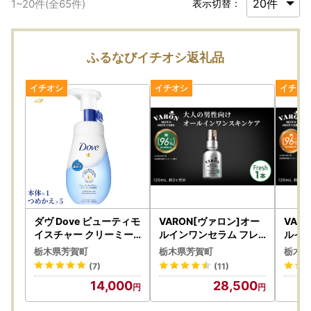
1
~
20
件(全
65
件)
表示切替：
ふるなびイチオシ返礼品
ダヴ Dove ビューティモ
VARON[ヴァロン]オー
VAR
イスチャー クリーミー
ルインワンセラム フレ
ルイン
泡洗顔料（本体×1+つめ
ッシュ | メンズ スキンケ
シック
栃木県芳賀町
栃木県芳賀町
栃木県
かえ×5）｜洗顔料
ア エイジング ケア 美容
ア エ
(7)
(11)
液 化粧水 クリーム
液 化
14,000
28,500