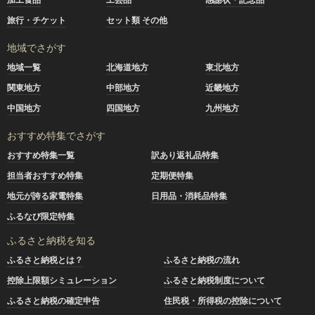
旅行・チケット
セット類 その他
地域でさがす
地域一覧
北海道地方
東北地方
関東地方
中部地方
近畿地方
中国地方
四国地方
九州地方
おすすめ特集でさがす
おすすめ特集一覧
訳あり返礼品特集
担当者おすすめ特集
定期便特集
地元が誇る家電特集
日用品・消耗品特集
ふるなび限定特集
ふるさと納税を知る
ふるさと納税とは？
ふるさと納税の流れ
控除上限額シミュレーション
ふるさと納税制度について
ふるさと納税の確定申告
住民税・所得税の控除について