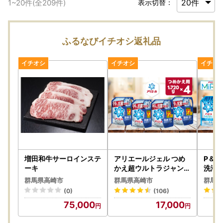
1
~
20
件(全
209
件)
表示切替：
ふるなびイチオシ返礼品
増田和牛サーロインステ
アリエールジェル つめ
P＆G
ーキ
かえ超ウルトラジャンボ
洗浄
サイズ 1,720g×4個
ャンボ
群馬県高崎市
群馬県高崎市
群馬県
用』9
(0)
(106)
75,000
17,000