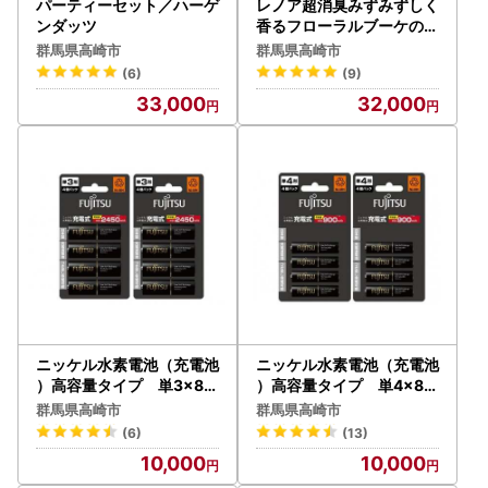
パーティーセット／ハーゲ
レノア超消臭みずみずしく
ンダッツ
香るフローラルブーケの香
りつめかえ用超特大サイズ
群馬県高崎市
群馬県高崎市
1335mL×8個
(6)
(9)
33,000
32,000
ニッケル水素電池（充電池
ニッケル水素電池（充電池
）高容量タイプ 単3×8個
）高容量タイプ 単4×8個
セット
セット
群馬県高崎市
群馬県高崎市
(6)
(13)
10,000
10,000