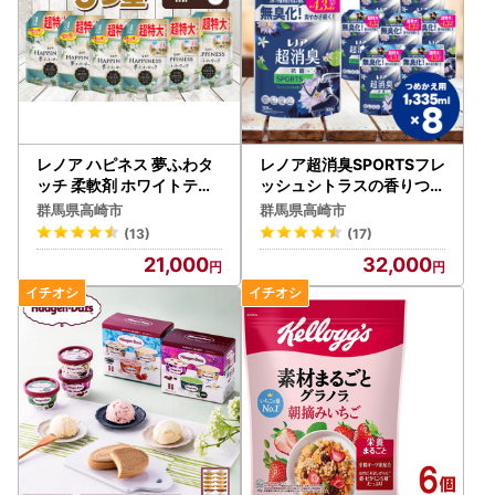
レノア ハピネス 夢ふわタ
レノア超消臭SPORTSフレ
ッチ 柔軟剤 ホワイトティ
ッシュシトラスの香りつめ
ー 詰め替え 超特大 1,285
かえ用超特大サイズ 1335
群馬県高崎市
群馬県高崎市
mL×6個
mL×8個
(13)
(17)
21,000
32,000