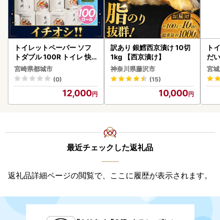
トイレットペーパー ソフ
訳あり 銀鱈西京漬け 10切
ト
トダブル 100R トイレ 快
1kg 【西京漬け】
だ
速〔12-I5-TP100-R〕
6ロ
宮崎県都城市
神奈川県藤沢市
宮城
(0)
(15)
12,000
10,000
最近チェックした返礼品
返礼品詳細ページの閲覧で、ここに履歴が表示されます。