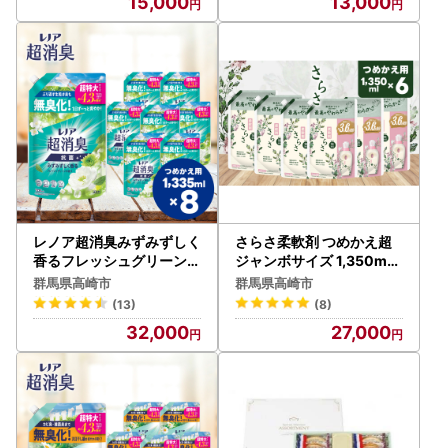
15,000
13,000
レノア超消臭みずみずしく
さらさ柔軟剤 つめかえ超
香るフレッシュグリーンの
ジャンボサイズ 1,350mL
香りつめかえ用超特大サイ
×6個
群馬県高崎市
群馬県高崎市
ズ 1335mL×8個
(13)
(8)
32,000
27,000