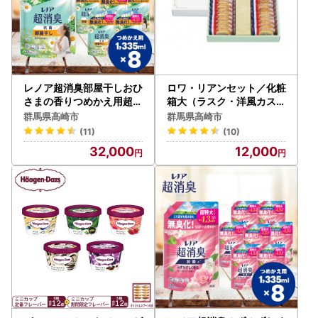
レノア超消臭部屋干しおひ
ロワ・リアンセット／化粧
さまの香りつめかえ用超特
箱大（ラスク・洋風カステ
大サイズ 1335mL×8個
ラ）／ガトーフェスタハラ
群馬県高崎市
群馬県高崎市
ダ
(11)
(10)
32,000
12,000