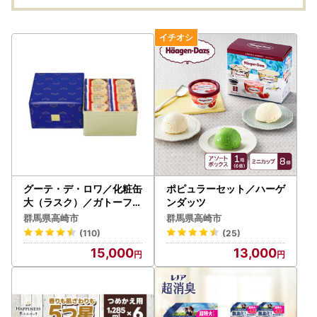
グーテ・デ・ロワ／化粧缶
ポピュラーセット／ハーゲ
大（ラスク）／ガトーフェ
ンダッツ
スタハラダ
群馬県高崎市
群馬県高崎市
(110)
(25)
15,000
13,000