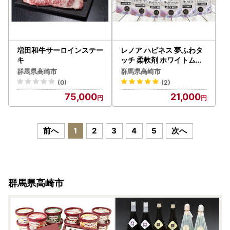
増田和牛サーロインステー
レノア ハピネス 夢ふわタ
キ
ッチ 柔軟剤 ホワイトムス
ク 詰め替え 超特大 1,285
群馬県高崎市
群馬県高崎市
mL×6個
(0)
(2)
75,000
21,000
前へ
1
2
3
4
5
次へ
群馬県高崎市