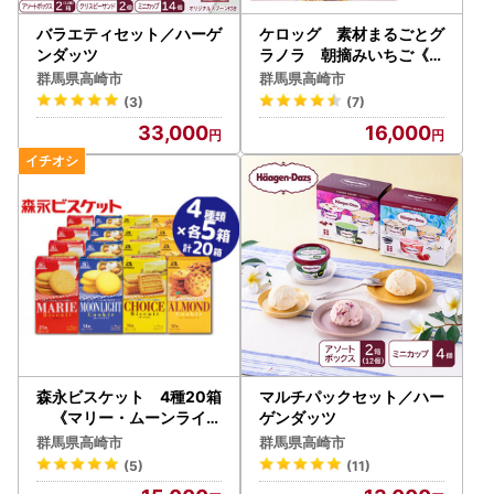
バラエティセット／ハーゲ
ケロッグ 素材まるごとグ
ンダッツ
ラノラ 朝摘みいちご《4
00g×6個》
群馬県高崎市
群馬県高崎市
(3)
(7)
33,000
16,000
森永ビスケット 4種20箱
マルチパックセット／ハー
《マリー・ムーンライト
ゲンダッツ
・チョイス・アーモンド》
群馬県高崎市
群馬県高崎市
(5)
(11)