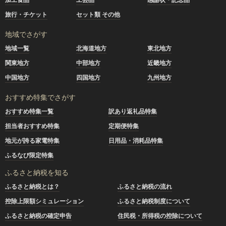
旅行・チケット
セット類 その他
地域でさがす
地域一覧
北海道地方
東北地方
関東地方
中部地方
近畿地方
中国地方
四国地方
九州地方
おすすめ特集でさがす
おすすめ特集一覧
訳あり返礼品特集
担当者おすすめ特集
定期便特集
地元が誇る家電特集
日用品・消耗品特集
ふるなび限定特集
ふるさと納税を知る
ふるさと納税とは？
ふるさと納税の流れ
控除上限額シミュレーション
ふるさと納税制度について
ふるさと納税の確定申告
住民税・所得税の控除について