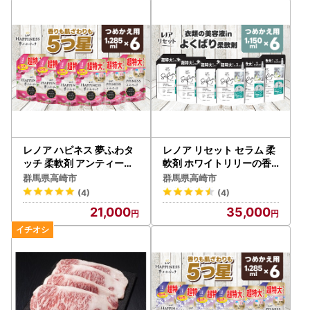
レノア ハピネス 夢ふわタ
レノア リセット セラム 柔
ッチ 柔軟剤 アンティーク
軟剤 ホワイトリリーの香
ローズ 詰め替え 超特大 1,2
り 詰め替え 超特大 1,150
群馬県高崎市
群馬県高崎市
85mL×6個
mL×6個
(4)
(4)
21,000
35,000