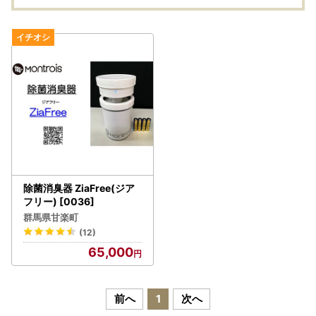
除菌消臭器 ZiaFree(ジア
フリー) [0036]
群馬県甘楽町
(12)
65,000
前へ
1
次へ