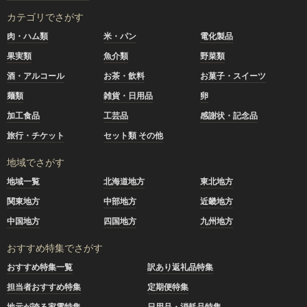
カテゴリでさがす
肉・ハム類
米・パン
電化製品
果実類
魚介類
野菜類
酒・アルコール
お茶・飲料
お菓子・スイーツ
麺類
雑貨・日用品
卵
加工食品
工芸品
感謝状・記念品
旅行・チケット
セット類 その他
地域でさがす
地域一覧
北海道地方
東北地方
関東地方
中部地方
近畿地方
中国地方
四国地方
九州地方
おすすめ特集でさがす
おすすめ特集一覧
訳あり返礼品特集
担当者おすすめ特集
定期便特集
地元が誇る家電特集
日用品・消耗品特集