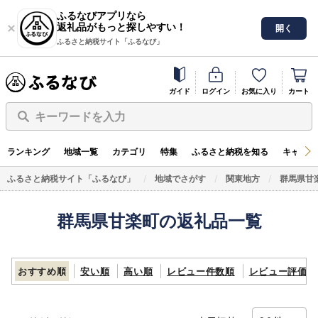
ふるなびアプリなら
返礼品がもっと探しやすい！
開く
ふるさと納税サイト「ふるなび」
ガイド
ログイン
お気に入り
カート
キーワードを入力
ランキング
地域一覧
カテゴリ
特集
ふるさと納税を知る
キャンペ
ふるさと納税サイト「ふるなび」
地域でさがす
関東地方
群馬県甘
群馬県甘楽町の返礼品一覧
おすすめ順
安い順
高い順
レビュー件数順
レビュー評価順