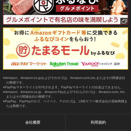
Amazon、Amazon.co.jpおよびそのロゴは、Amazon.com,Inc.またはその関連会社
の商標です。
PayPayマネーライトが付与されます。PayPayマネーライトの出金はできません。
Amazon、Amazon.co.jp、Amazon Payおよびそれらのロゴは、Amazon.com, Inc.
またはその関連会社の商標です。
PayPay、PayPayのロゴ、ペイペイ、Ｐのロゴは、LINEヤフー株式会社の登録商標ま
たは商標です。
会社概要
利用規約