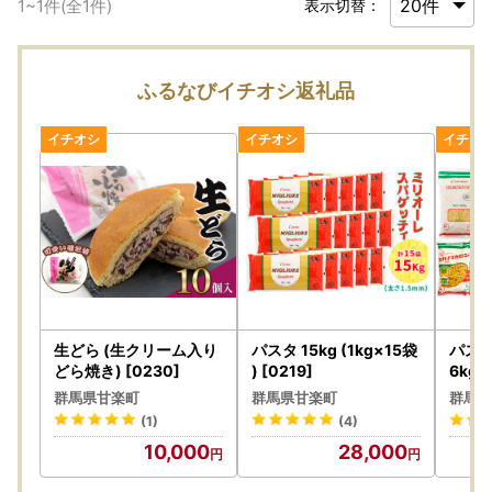
1
~
1
件(全
1
件)
表示切替：
ふるなびイチオシ返礼品
生どら (生クリーム入り
パスタ 15kg (1kg×15袋
パスタ
どら焼き) [0230]
) [0219]
6kg
2袋、
群馬県甘楽町
群馬県甘楽町
群馬県
) [03
(1)
(4)
10,000
28,000