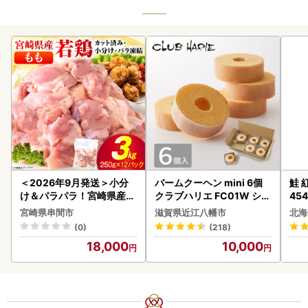
＜2026年9月発送＞小分
バームクーヘン mini 6個
鮭 紅
け＆パラパラ！宮崎県産鶏
クラブハリエ FC01W シェ
454
ももカット合計3kg_K043
アボックス バウムクーヘ
宮崎県串間市
滋賀県近江八幡市
北海
-009-2609
ン
(0)
(218)
18,000
10,000