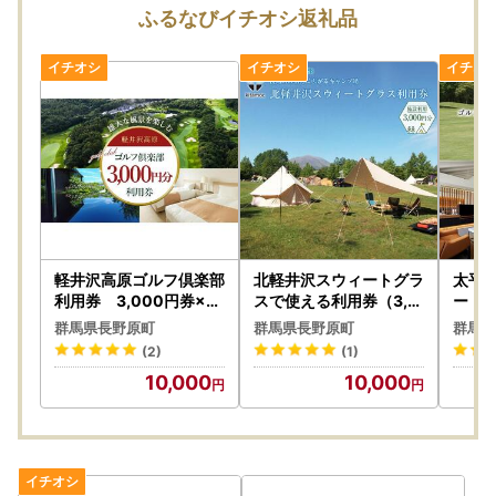
ふるなびイチオシ返礼品
軽井沢高原ゴルフ倶楽部
北軽井沢スウィートグラ
太平
利用券 3,000円券×1
スで使える利用券（3,0
ートで
枚【ゴルフ場 ごるふ お
00円分）【旅行 トラベ
00
群馬県長野原町
群馬県長野原町
群馬県
すすめ 体験 群馬県 長野
ル 宿泊 キャンプ アウト
ごるふ
(2)
(1)
原町 北軽井沢】
ドア 自然 おすすめ 群馬
長野原
10,000
10,000
県 長野原町 北軽井沢】