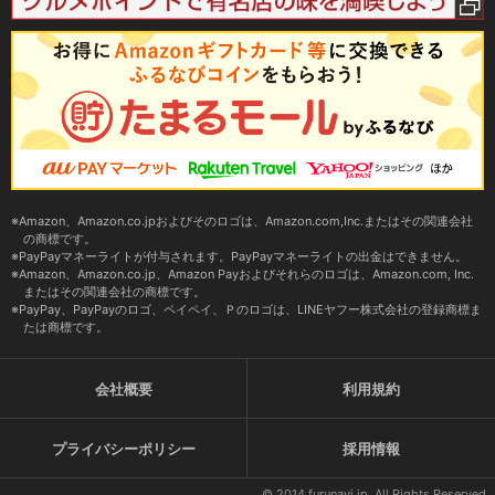
Amazon、Amazon.co.jpおよびそのロゴは、Amazon.com,Inc.またはその関連会社
の商標です。
PayPayマネーライトが付与されます。PayPayマネーライトの出金はできません。
Amazon、Amazon.co.jp、Amazon Payおよびそれらのロゴは、Amazon.com, Inc.
またはその関連会社の商標です。
PayPay、PayPayのロゴ、ペイペイ、Ｐのロゴは、LINEヤフー株式会社の登録商標ま
たは商標です。
会社概要
利用規約
プライバシーポリシー
採用情報
© 2014 furunavi.jp, All Rights Reserved.