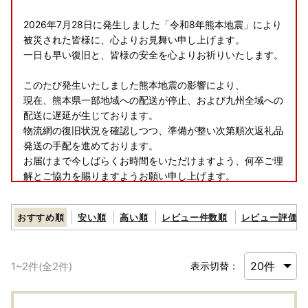
2026年7月28日に発生しました「令和8年熊本地震」により
被災された皆様に、心よりお見舞い申し上げます。
一日も早い復旧と、皆様の安全を心よりお祈りいたします。
このたび発生いたしました熊本地震の影響により、
現在、熊本県一部地域への配送が停止、および九州全域への
配送に遅延が生じております。
物流網の復旧状況を確認しつつ、準備が整い次第順次返礼品
発送の手配を進めております。
お届けまで今しばらくお時間をいただけますよう、何卒ご理
解とご協力を賜りますようお願い申し上げます。
おすすめ順
安い順
高い順
レビュー件数順
レビュー評価順
1
~
2
件(全
2
件)
表示切替：