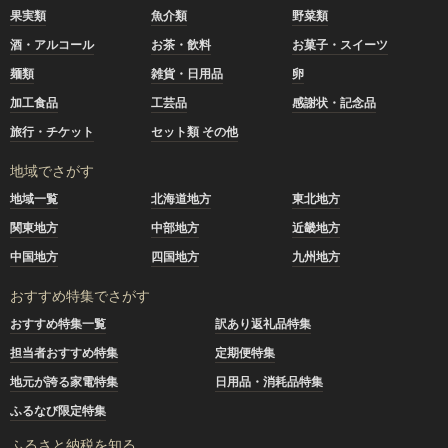
果実類
魚介類
野菜類
酒・アルコール
お茶・飲料
お菓子・スイーツ
麺類
雑貨・日用品
卵
加工食品
工芸品
感謝状・記念品
旅行・チケット
セット類 その他
地域でさがす
地域一覧
北海道地方
東北地方
関東地方
中部地方
近畿地方
中国地方
四国地方
九州地方
おすすめ特集でさがす
おすすめ特集一覧
訳あり返礼品特集
担当者おすすめ特集
定期便特集
地元が誇る家電特集
日用品・消耗品特集
ふるなび限定特集
ふるさと納税を知る