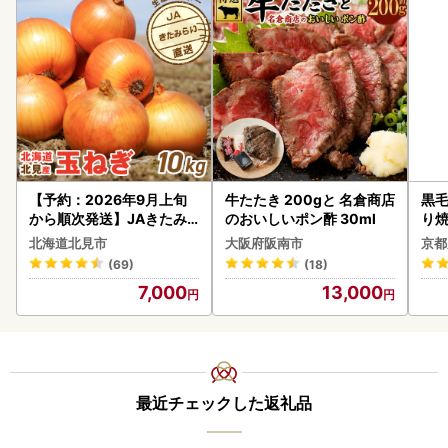
【予約：2026年9月上旬
牛たたき 200gと 名倉商店
黒毛
から順次発送】JAきたみ
のおいしいポン酢 30ml
り
らい産 玉ねぎ Lサイズ 10k
北海道北見市
大阪府阪南市
京都
g ( タマネギ たまねぎ 野菜
(69)
(18)
)【210-0003-2026】
7,000
13,000
最近チェックした返礼品