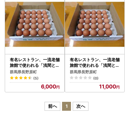
有名レストラン、一流老舗
有名レストラン、一流老舗
旅館で使われる「浅間とり
旅館で使われる「浅間とり
牧場卵」大玉25個【たま
牧場卵」大玉50個【たま
群馬県長野原町
群馬県長野原町
ご 大容量 おすすめ 群馬県
ご 大容量 おすすめ 群馬県
(5)
(0)
長野原町 北軽井沢】
長野原町 北軽井沢】
6,000
11,000
前へ
1
次へ