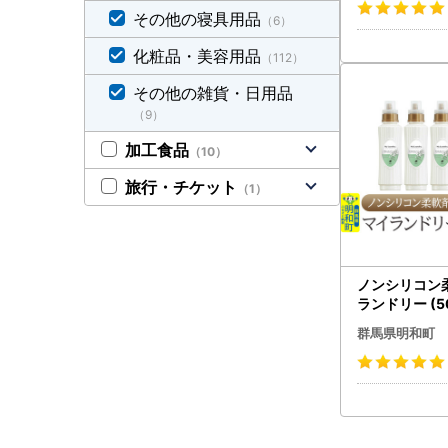
その他の寝具用品
（6）
化粧品・美容用品
（112）
その他の雑貨・日用品
（9）
加工食品
（10）
旅行・チケット
（1）
ノンシリコン
ランドリー (5
【ジャスミン
群馬県明和町