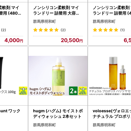
柔軟剤 マイ
ノンシリコン柔軟剤 マイ
ノンシリコン柔軟剤 
用 (480ml
ランドリー 詰替用 大容量
ランドリー 詰替用 (4
コットンの香
（1440ml×6個）【ココナ
×3個)【薔薇の香り
群馬県明和町
群馬県明和町
ッツの香り】
(2)
(2)
(1)
4,000
20,500
6,
unt ワック
hugm (ハグム) モイストボ
voloesse(ヴォロエ
ディウォッシュ 2本セット
ナチュラル プロポリ
リツヤセットnatural
群馬県明和町
群馬県明和町
olis set