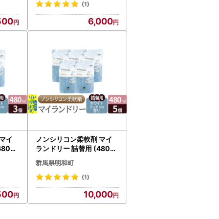
(1)
500
6,000
マイ
ノンシリコン柔軟剤 マイ
80ml
ランドリー 詰替用 (480ml
ットン
×5個)【ホワイトコットン
群馬県明和町
の香り】
(1)
500
10,000