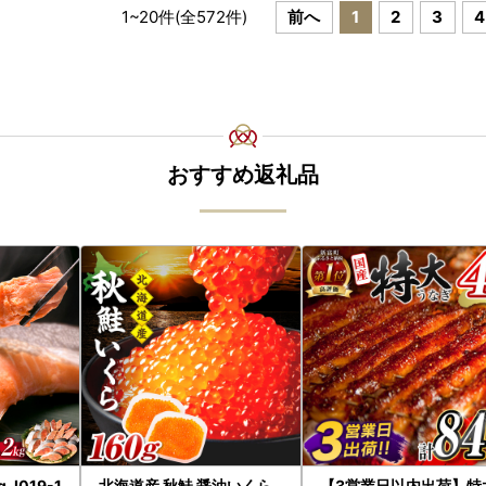
1
~
20
件(全
572
件)
前へ
1
2
3
4
おすすめ返礼品
_I019-1
北海道産 秋鮭 醤油いくら
【3営業日以内出荷】特