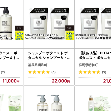
タニスト ボ
シャンプー ボタニスト ボ
《訳あり品》 BOTAN
ャンプー＆ト
タニカル シャンプー＆ト
ボタニスト ボタニカ
 セット【モ
リートメント 大容量詰替
ャンプー＆トリート
群馬県明和町
群馬県明和町
セット【モイスト】
大容量詰替セット【
ト】
(7)
(6)
(5)
11,000
22,000
21,