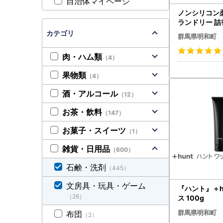
自治体マイページ
ノンシリコン
ランドリー 詰替
)【ホワイト
カテゴリ
群馬県明和町
り】
肉・ハム類
（4）
果物類
（4）
酒・アルコール
（12）
お茶・飲料
（147）
お菓子・スイーツ
（1）
雑貨・日用品
（600）
石鹸・洗剤
（445）
文房具・玩具・ゲーム
『ハント』＋h
（26）
ス 100g
群馬県明和町
布団
（2）