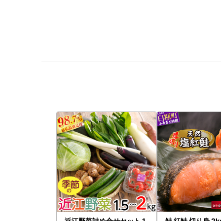
近江野菜詰め合せセット 1.
鮭 紅鮭 切り身 2kg