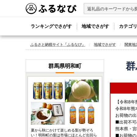
ランキングでさがす
地域でさがす
カテゴ
ふるさと納税サイト「ふるなび」
地域でさがす
関東地
群
群馬県明和町
【令和8年
令和8年熊
お荷物の出
■出荷不可
熊本県・宮
夏から秋にかけて楽しめる梨が勢ぞろ
い！明和町の梨は市場にほとんど出回ら
■お荷物の