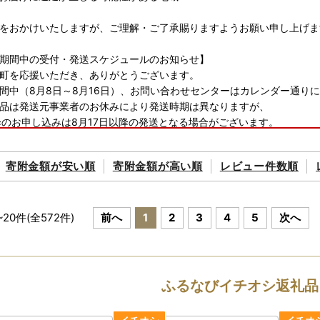
をおかけいたしますが、ご理解・ご了承賜りますようお願い申し上げま
期間中の受付・発送スケジュールのお知らせ】
町を応援いただき、ありがとうございます。
間中（8月8日～8月16日）、お問い合わせセンターはカレンダー通り
品は発送元事業者のお休みにより発送時期は異なりますが、
降のお申し込みは8月17日以降の発送となる場合がございます。
くださいますようお願いいたします。
寄附金額が
安い順
寄附金額が
高い順
レビュー件数順
~
20
件(全
572
件)
前へ
1
2
3
4
5
次へ
ふるなびイチオシ返礼品