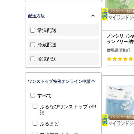
配送方法
常温配送
ノンシリコン
ランドリー 詰替
冷蔵配送
×24個)【ジ
群馬県明和町
り】
冷凍配送
ワンストップ特例オンライン申請
すべて
ふるなびワンストップ e申
請
ふるまど