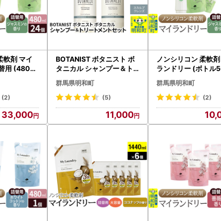
柔軟剤 マイ
BOTANIST ボタニスト ボ
ノンシリコン 柔軟剤
用 (480ml
タニカル シャンプー＆ト
ランドリー (ボトル5
ャスミンの香
リートメント セット【ス
／1本+詰替用480ml
群馬県明和町
群馬県明和町
カルプクレンズ】
セット)【ジャスミ
り】
(2)
(5)
(2)
33,000
11,000
10,