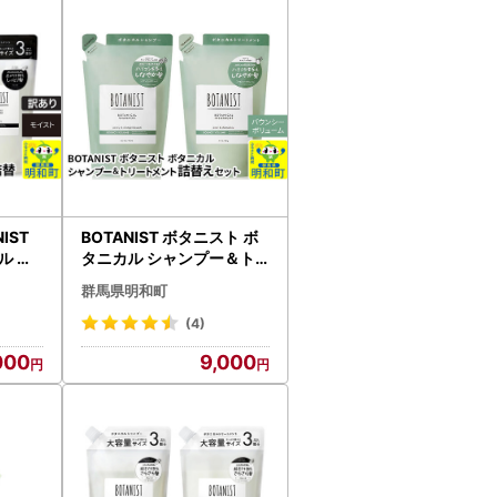
IST
BOTANIST ボタニスト ボ
ル シ
タニカル シャンプー＆ト
メント
リートメント 詰替セット
群馬県明和町
モイス
【バウンシーボリューム】
【ネコポス】
(4)
000
9,000