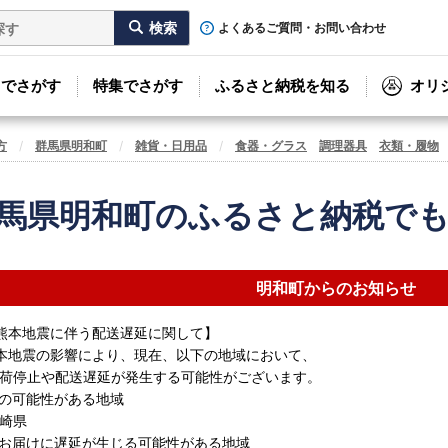
よくあるご質問・お問い合わせ
リでさがす
特集でさがす
ふるさと納税を知る
オリ
方
群馬県明和町
雑貨・日用品
食器・グラス
調理器具
衣類・履物
馬県明和町のふるさと納税で
明和町からのお知らせ
熊本地震に伴う配送遅延に関して】
本地震の影響により、現在、以下の地域において、
荷停止や配送遅延が発生する可能性がございます。
の可能性がある地域
崎県
お届けに遅延が生じる可能性がある地域