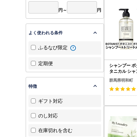
円～
円
よく使われる条件
ふるなび限定
定期便
シャンプー ボ
タニカル シ
リートメント
群馬県明和町
イスト】
特徴
ギフト対応
のし対応
在庫切れを含む