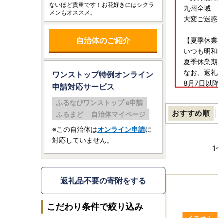
ないほど貴重です！お花好きにはシクラ
九州全域
メンもオススメ。
大変ご迷惑
自治体のご紹介
【夏季休業
いつも明和
夏季休業期
なお、返礼
ワンストップ特例オンライン
8月7日以
申請
対応サービス
何卒ご了承
ふるなびワンストップ e申請
おすすめ順
ふるまど
自治体マイページ
※この自治体は
オンライン申請
に
対応していません。
1
返礼品不要の寄附をする
こだわり条件で絞り込み