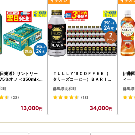
日発送》サントリー
ＴＵＬＬＹ’ＳＣＯＦＦＥＥ（
伊藤
5％オフ ＜350ml×2
タリーズコーヒー）ＢＡＲＩＳ
ィー 
ＴＡ’ＳＢＬＡＣＫ（バリスタ
和町
群馬県明和町
群馬県
ズブラック）【ホット＆コール
ド兼用】390ml×24缶【2ケー
(28)
(13)
ス】
13,000
34,000