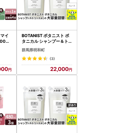
 マイ
BOTANIST ボタニスト ボ
00ml
タニカル シャンプー＆ト
 4個
リートメント 大容量詰替
群馬県明和町
ンの香
セット【スムース】
(3)
000
22,000