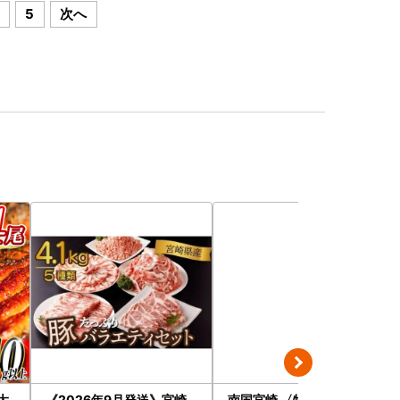
5
次へ
大
《2026年9月発送》宮崎
南国宮崎 〈特選〉旬のく