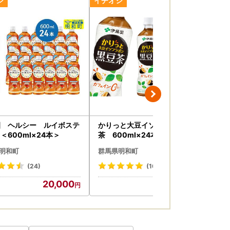
園 ヘルシー ルイボステ
かりっと大豆イソフラボン黒豆
タ
＜600ml×24本＞
茶 600ml×24本【1ケース】
キリ
本
明和町
群馬県明和町
群
(24)
(10)
20,000
16,000