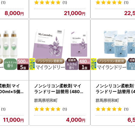
(1)
(1)
(1)
8,000
21,000
22,
柔軟剤 マイ
ノンシリコン柔軟剤 マイ
ノンシリコン柔軟剤 
00ml×5個)
ランドリー 詰替用 (480ml
ランドリー 詰替用 (4
の香り】
)【ムスクの香り】
×3個)【ホワイトコ
群馬県明和町
群馬県明和町
の香り】
(1)
(1)
(1)
11,000
4,000
6,