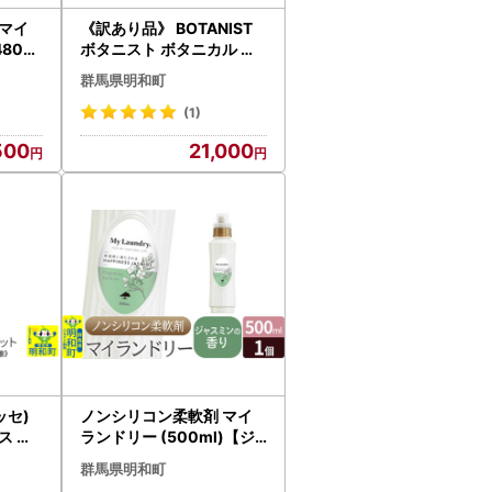
マイ
《訳あり品》 BOTANIST
80ml
ボタニスト ボタニカル シ
】
ャンプー＆トリートメント
群馬県明和町
大容量詰替セット【スムー
ス】
(1)
500
21,000
ッセ)
ノンシリコン柔軟剤 マイ
ス ハ
ランドリー (500ml)【ジ
 prop
ャスミンの香り】
群馬県明和町