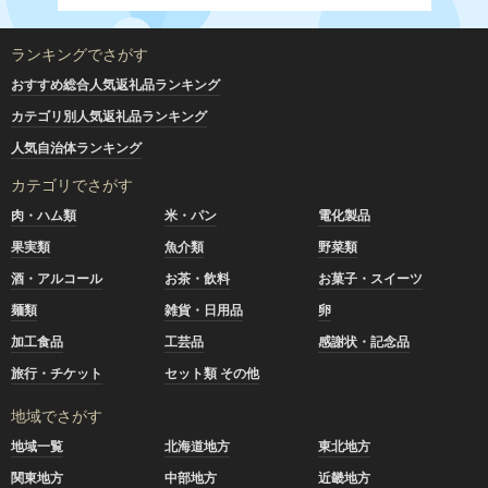
ランキングでさがす
おすすめ総合人気返礼品ランキング
カテゴリ別人気返礼品ランキング
人気自治体ランキング
カテゴリでさがす
肉・ハム類
米・パン
電化製品
果実類
魚介類
野菜類
酒・アルコール
お茶・飲料
お菓子・スイーツ
麺類
雑貨・日用品
卵
加工食品
工芸品
感謝状・記念品
旅行・チケット
セット類 その他
地域でさがす
地域一覧
北海道地方
東北地方
関東地方
中部地方
近畿地方