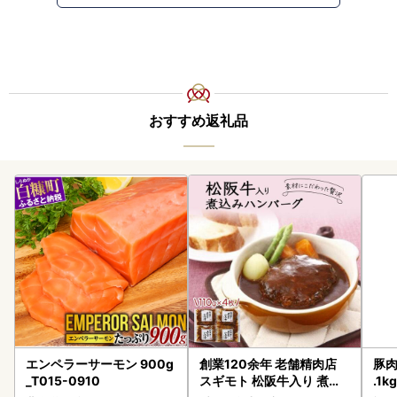
おすすめ返礼品
エンペラーサーモン 900g
創業120余年 老舗精肉店
豚肉
_T015-0910
スギモト 松阪牛入り 煮込
.1k