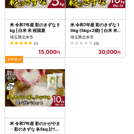
米 令和7年産 彩のきずな 5
米 令和7年産 彩のきずな 1
kg | 白米 米 桜国屋
0kg (5kg×2袋) | 白米 米
桜国屋
埼玉県北本市
埼玉県北本市
(1)
(0)
15,000
30,000
米 令和7年産 彩のかがやき
・彩のきずな 各5kg 計10