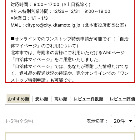
対応時間： 9:00～17:00（※土日祝除く）
※年末特別営業時間：12/26～12/31 9:00～19:00
※休業日：1/1～1/3
MAIL：citypro@city.kitamoto.lg.jp（北本市役所市長公室）
■オンラインでのワンストップ特例申請が可能です（「自治
体マイページ」のご利用について）
北本市では、寄附者の皆様にご利用いただけるWebページ
「自治体マイページ」をご用意いたしました。
「自治体マイページ」では、あなたが寄附した情報だけでな
く、返礼品の配送状況の確認や、完全オンラインでの「ワン
ストップ特例申請」も可能です。
ふるさと納税で寄附したあと、さまざまな便利な機能が無料
で利用できる”あなただけ”の専用ページです。
おすすめ順
安い順
高い順
レビュー件数順
レビュー評価順
ぜひご利用ください。
https://mypg.jp/
1
~
5
件(全
5
件)
表示切替：
▼ワンストップ特例申請に関する問い合わせ先／送付先
北本市 市長公室 シティプロモーション・広報担当
〒364-8633 埼玉県北本市本町1丁目111番地