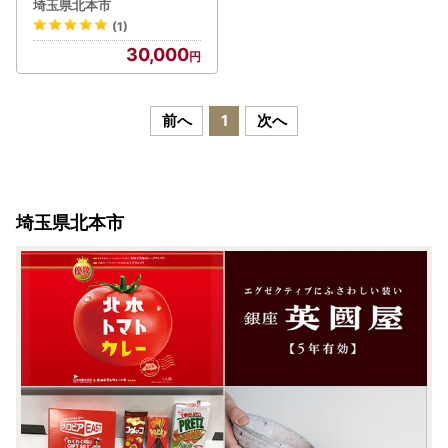
kg | 白米 米 桜国屋
埼玉県北本市
(1)
30,000
前へ
1
次へ
埼玉県北本市