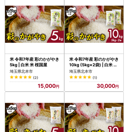
米 令和7年産 彩のかがやき
米 令和7年産 彩のかがやき
5kg | 白米 米 桜国屋
10kg (5kg×2袋) | 白米 米
桜国屋
埼玉県北本市
埼玉県北本市
(2)
(1)
15,000
30,000