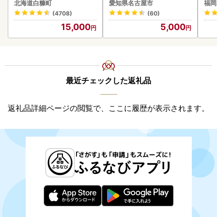
み ハンバーグ 110g×4枚
北海道白糠町
愛知県名古屋市
福岡
惣菜 お取り寄せ グルメ ハ
(4708)
(60)
ンバーグ 冷凍
15,000
5,000
最近チェックした返礼品
返礼品詳細ページの閲覧で、ここに履歴が表示されます。