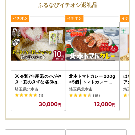
048-511-9119
ふるなびイチオシ返礼品
8:30～17：15（※土日祝除く）
MAIL：citypro@city.kitamoto.lg.jp（北本市役所市長公室）
米 令和7年産 彩のかがや
北本トマトカレー 200g
はち
き・彩のきずな 各5kg
×5個 | トマトカレー レ
アカシ
計10kg | 白米 米 桜国屋
トルトカレー 北本市観
つ 蜂
埼玉県北本市
埼玉県北本市
埼玉県
光協会
(1)
(15)
30,000
12,000