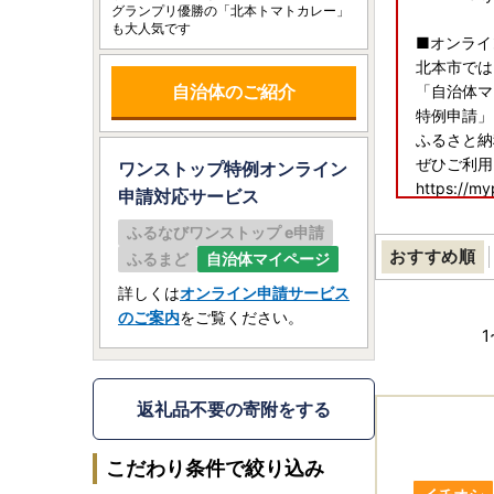
グランプリ優勝の「北本トマトカレー」
も大人気です
■オンライ
北本市では
自治体のご紹介
「自治体マ
特例申請」
ふるさと納
ぜひご利用
ワンストップ特例オンライン
https://my
申請
対応サービス
ふるなびワンストップ e申請
▼ワンスト
おすすめ順
ふるまど
自治体マイページ
北本市 市
〒364-8
詳しくは
オンライン申請サービス
048-511-9
のご案内
をご覧ください。
8:30～1
1
MAIL：cit
返礼品不要の寄附をする
こだわり条件で絞り込み