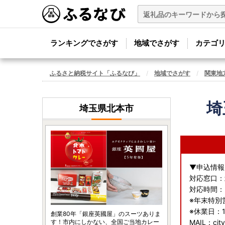
ランキングでさがす
地域でさがす
カテゴ
ふるさと納税サイト「ふるなび」
地域でさがす
関東地
埼
埼玉県北本市
▼申込情報
対応窓口：
対応時間： 
※年末特別営業
※休業日：1/
創業80年「銀座英國屋」のスーツありま
す！市内にしかない、全国ご当地カレー
MAIL：cit