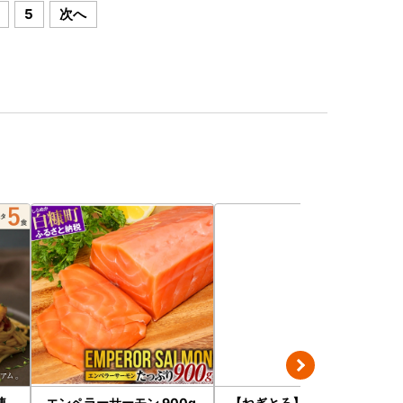
5
次へ
凍
エンペラーサーモン 900g
【ねぎとろ】7日以内発送