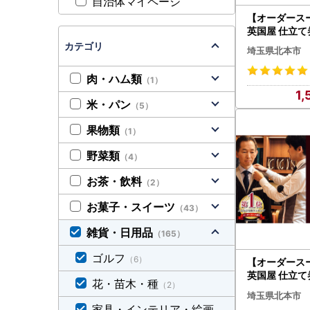
自治体マイページ
【オーダース
英国屋 仕立て
プレゼント用包
カテゴリ
埼玉県北本市
ススーツ メン
肉・ハム類
（1）
1,
米・パン
（5）
果物類
（1）
野菜類
（4）
お茶・飲料
（2）
お菓子・スイーツ
（43）
雑貨・日用品
（165）
ゴルフ
（6）
【オーダース
英国屋 仕立て券
花・苗木・種
（2）
分 ご自身用包
埼玉県北本市
スーツ メンズ
家具・インテリア・絵画