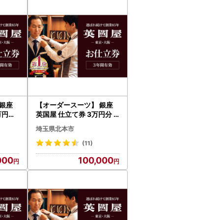
銀座
【オーダースーツ】 銀座
万円分
英国屋 仕立て券 3万円分
ネスス
ご自身用包装| ビジネスス
埼玉県北本市
ーツ メンズ
(11)
000
100,000