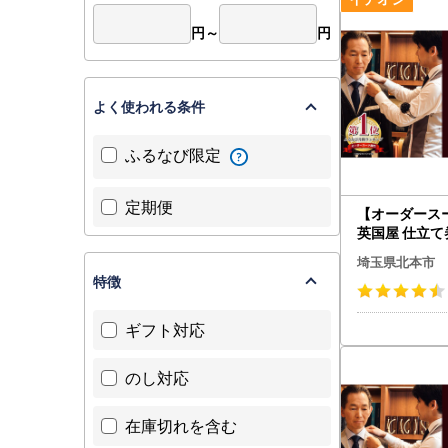
円～
円
よく使われる条件
ふるなび限定
定期便
【オーダース
英国屋 仕立て券
分 ご自身用包
埼玉県北本市
スーツ メンズ
特徴
ギフト対応
のし対応
在庫切れを含む