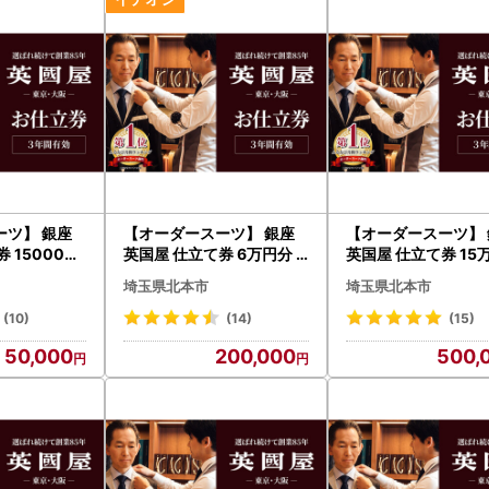
ーツ】 銀座
【オーダースーツ】 銀座
【オーダースーツ】 
 15000円
英国屋 仕立て券 6万円分
英国屋 仕立て券 15
装| ビジネス
ご自身用包装| ビジネスス
ご自身用包装| ビジ
埼玉県北本市
埼玉県北本市
ーツ メンズ
ーツ メンズ
(10)
(14)
(15)
50,000
200,000
500,