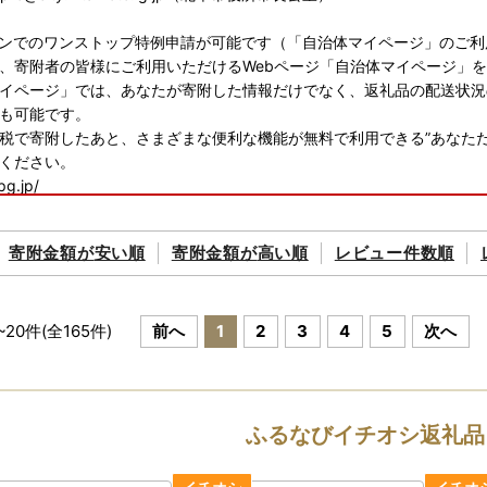
ンでのワンストップ特例申請が可能です（「自治体マイページ」のご利
、寄附者の皆様にご利用いただけるWebページ「自治体マイページ」
イページ」では、あなたが寄附した情報だけでなく、返礼品の配送状況
も可能です。
税で寄附したあと、さまざまな便利な機能が無料で利用できる”あなただ
ください。
pg.jp/
ップ特例申請に関する問い合わせ先／送付先
寄附金額が
安い順
寄附金額が
高い順
レビュー件数順
長公室 シティプロモーション・広報担当
633 埼玉県北本市本町1丁目111番地
119
7：15（※土日祝除く）
~
20
件(全
165
件)
前へ
1
2
3
4
5
次へ
ypro@city.kitamoto.lg.jp（北本市役所市長公室）
ふるなびイチオシ返礼品