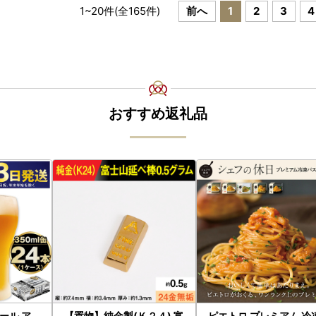
1
~
20
件(全
165
件)
前へ
1
2
3
4
おすすめ返礼品
ール ア
【置物】純金製(Ｋ２４) 富
ピエトロ プレミアム 冷