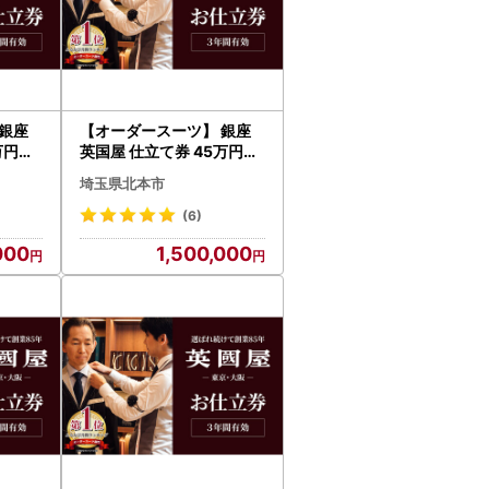
銀座
【オーダースーツ】 銀座
万円分
英国屋 仕立て券 45万円分
ネスス
ご自身用包装| ビジネスス
埼玉県北本市
ーツ メンズ
(6)
000
1,500,000