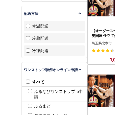
配送方法
常温配送
【オーダース
英国屋 仕立て
冷蔵配送
ご自身用包装|
埼玉県北本市
ーツ メンズ
冷凍配送
1,
ワンストップ特例オンライン申請
すべて
ふるなびワンストップ e申
請
ふるまど