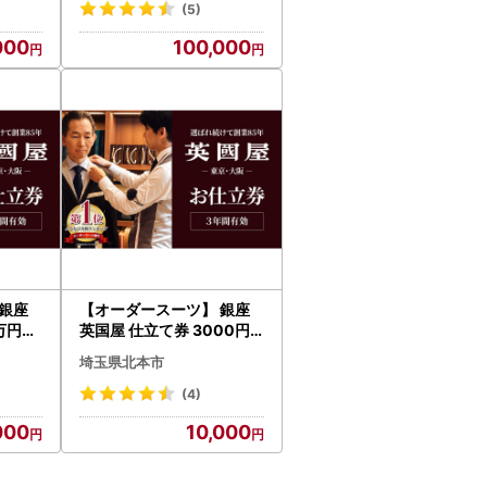
(5)
000
100,000
銀座
【オーダースーツ】 銀座
0万円分
英国屋 仕立て券 3000円
ビジネ
分 ご自身用包装 | ビジネス
埼玉県北本市
スーツ メンズ
(4)
000
10,000