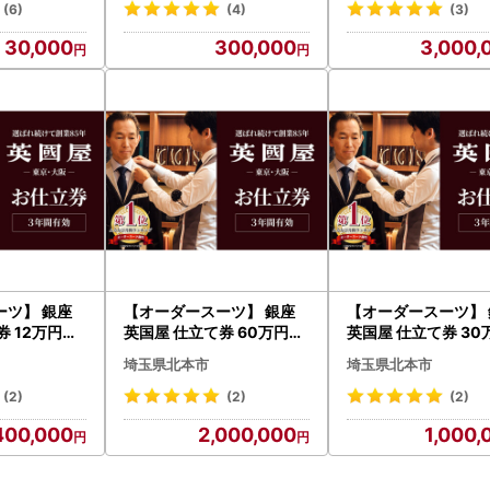
(6)
(4)
(3)
30,000
300,000
3,000,
ーツ】 銀座
【オーダースーツ】 銀座
【オーダースーツ】 
券 12万円分
英国屋 仕立て券 60万円分
英国屋 仕立て券 3
装| ビジネ
ご自身用包装| ビジネスス
プレゼント用包装| 
埼玉県北本市
埼玉県北本市
ズ
ーツ メンズ
ススーツ メンズ
(2)
(2)
(2)
400,000
2,000,000
1,000,