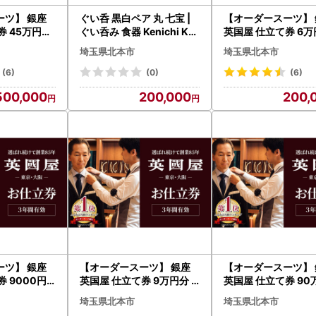
ーツ】 銀座
ぐい呑 黒白ペア 丸 七宝 |
【オーダースーツ】 
券 45万円分
ぐい呑み 食器 Kenichi Ko
英国屋 仕立て券 6
装| ビジネ
ndo
プレゼント用包装| 
埼玉県北本市
埼玉県北本市
ズ
ススーツ メンズ
(6)
(0)
(6)
500,000
200,000
200,
ーツ】 銀座
【オーダースーツ】 銀座
【オーダースーツ】 
 9000円
英国屋 仕立て券 9万円分
英国屋 仕立て券 9
装| ビジネス
プレゼント用包装| ビジネ
プレゼント用包装| 
埼玉県北本市
埼玉県北本市
ススーツ メンズ
ススーツ メンズ