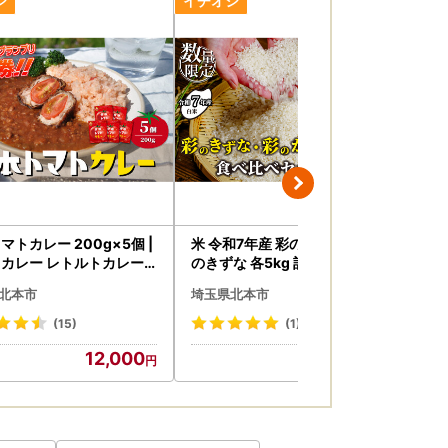
マトカレー 200g×5個 |
米 令和7年産 彩のかがやき・彩
【
カレー レトルトカレー
のきずな 各5kg 計10kg | 白米
屋 
市観光協会
米 桜国屋
包装
北本市
埼玉県北本市
埼
(15)
(1)
12,000
30,000