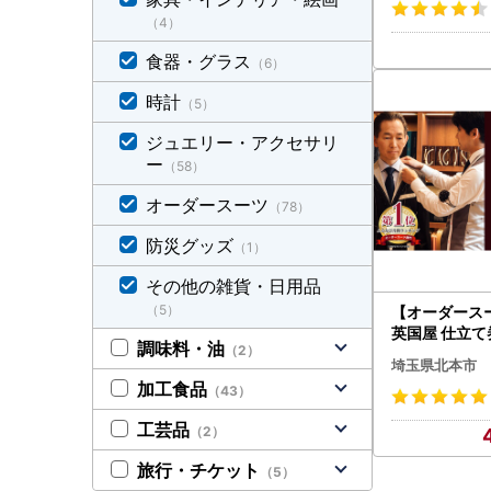
（4）
食器・グラス
（6）
時計
（5）
ジュエリー・アクセサリ
ー
（58）
オーダースーツ
（78）
防災グッズ
（1）
その他の雑貨・日用品
（5）
【オーダース
英国屋 仕立て
調味料・油
（2）
プレゼント用包
埼玉県北本市
ススーツ メン
加工食品
（43）
工芸品
（2）
旅行・チケット
（5）