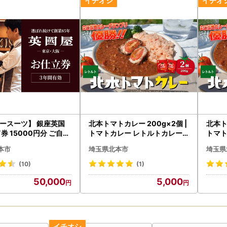
ースーツ】 銀座英国
北本トマトカレー 200g×2個 |
北本ト
券 15000円分 ご自身
トマトカレー レトルトカレー
トマト
 ビジネススーツ メンズ
北本市観光協会
北本
本市
埼玉県北本市
埼玉県
(10)
(1)
50,000
5,000