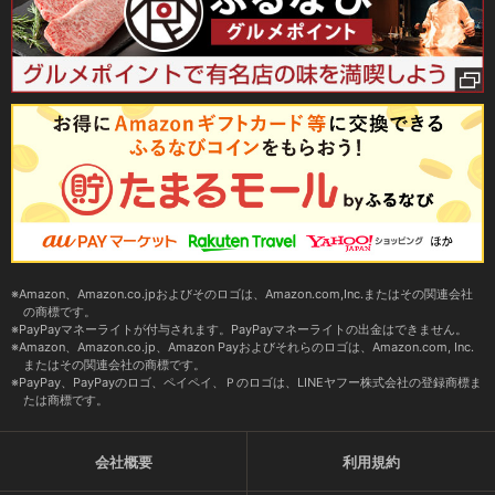
Amazon、Amazon.co.jpおよびそのロゴは、Amazon.com,Inc.またはその関連会社
の商標です。
PayPayマネーライトが付与されます。PayPayマネーライトの出金はできません。
Amazon、Amazon.co.jp、Amazon Payおよびそれらのロゴは、Amazon.com, Inc.
またはその関連会社の商標です。
PayPay、PayPayのロゴ、ペイペイ、Ｐのロゴは、LINEヤフー株式会社の登録商標ま
たは商標です。
会社概要
利用規約