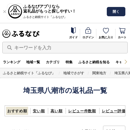
ふるなびアプリなら
返礼品がもっと探しやすい！
開く
ふるさと納税サイト「ふるなび」
ガイド
ログイン
お気に入り
カート
キーワードを入力
ランキング
地域一覧
カテゴリ
特集
ふるさと納税を知る
キャンペ
ふるさと納税サイト「ふるなび」
地域でさがす
関東地方
埼玉県八
埼玉県八潮市の返礼品一覧
おすすめ順
安い順
高い順
レビュー件数順
レビュー評価順