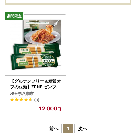
【グルテンフリー＆糖質オ
フの豆麺】ZENB ゼンブヌ
ードル 丸麺16食(4袋) パ
埼玉県八潮市
スタ、ラーメン等に【164
(3)
3986】
12,000
前へ
1
次へ