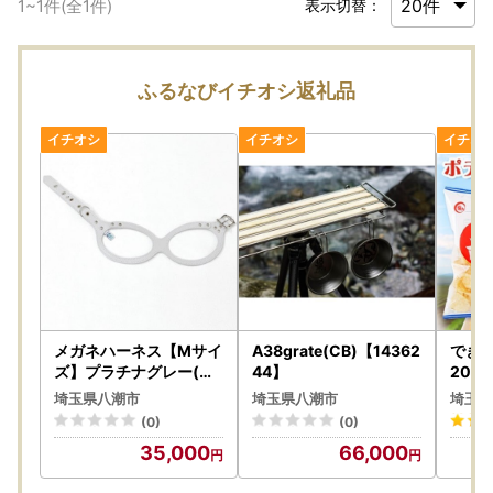
1
~
1
件(全
1
件)
表示切替：
ふるなびイチオシ返礼品
メガネハーネス【Mサイ
A38grate(CB)【14362
できた
ズ】プラチナグレー(本
44】
20g
革製)kazama premium
670
埼玉県八潮市
埼玉県八潮市
埼玉県
【1403889】
(0)
(0)
35,000
66,000