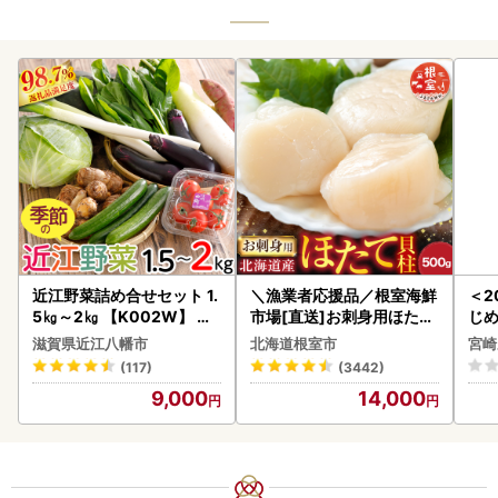
近江野菜詰め合せセット 1.
＼漁業者応援品／根室海鮮
＜2
5㎏～2㎏ 【K002W】 野
市場[直送]お刺身用ほたて
じ
菜 旬 新鮮
貝柱500g A-28002
ロイ
滋賀県近江八幡市
北海道根室市
宮崎
K00
(117)
(3442)
9,000
14,000