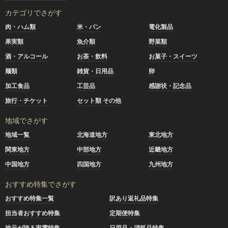
カテゴリでさがす
肉・ハム類
米・パン
電化製品
果実類
魚介類
野菜類
酒・アルコール
お茶・飲料
お菓子・スイーツ
麺類
雑貨・日用品
卵
加工食品
工芸品
感謝状・記念品
旅行・チケット
セット類 その他
地域でさがす
地域一覧
北海道地方
東北地方
関東地方
中部地方
近畿地方
中国地方
四国地方
九州地方
おすすめ特集でさがす
おすすめ特集一覧
訳あり返礼品特集
担当者おすすめ特集
定期便特集
地元が誇る家電特集
日用品・消耗品特集