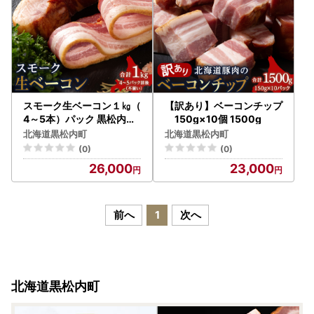
スモーク生ベーコン１㎏（
【訳あり】ベーコンチップ
4～5本）パック 黒松内町
150g×10個 1500g
特産物手づくり加工センタ
北海道黒松内町
北海道黒松内町
ー
(0)
(0)
26,000
23,000
前へ
1
次へ
北海道黒松内町