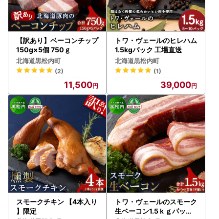
【訳あり】ベーコンチップ
トワ・ヴェールのヒレハム
150g×5個 750ｇ
1.5kgパック 工場直送
北海道黒松内町
北海道黒松内町
(2)
(1)
11,500
39,000
スモークチキン 【4本入り
トワ・ヴェールのスモーク
】限定
生ベーコン1.5ｋｇパック