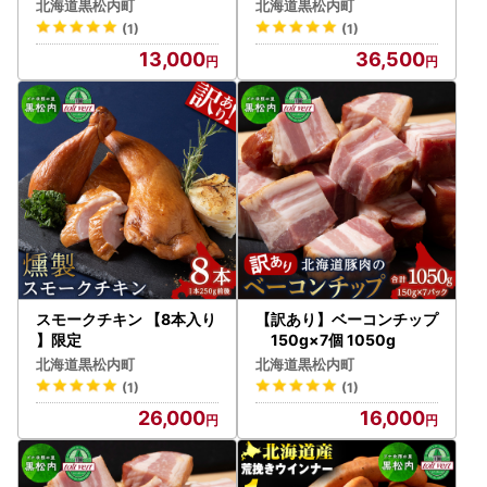
黒松内町特産物手づくり加
北海道黒松内町
北海道黒松内町
工センター
(1)
(1)
13,000
36,500
スモークチキン 【8本入り
【訳あり】ベーコンチップ
】限定
150g×7個 1050g
北海道黒松内町
北海道黒松内町
(1)
(1)
26,000
16,000