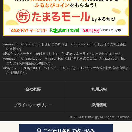
Amazon、Amazon.co.jpおよびそのロゴは、Amazon.com,Inc.またはその関連会社
の商標です。
PayPayマネーライトが付与されます。PayPayマネーライトの出金はできません。
Amazon、Amazon.co.jp、Amazon Payおよびそれらのロゴは、Amazon.com, Inc.
またはその関連会社の商標です。
PayPay、PayPayのロゴ、ペイペイ、Ｐのロゴは、LINEヤフー株式会社の登録商標ま
たは商標です。
会社概要
利用規約
プライバシーポリシー
採用情報
© 2014 furunavi.jp, All Rights Reserved.
こだわり条件で絞り込み