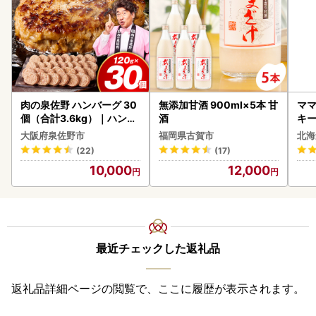
肉の泉佐野 ハンバーグ 30
無添加甘酒 900ml×5本 甘
ママ
個（合計3.6kg）｜ハンバ
酒
キ
ーグ 訳あり 黒毛和牛×なに
ズ 
大阪府泉佐野市
福岡県古賀市
北海
わポーク
0
(22)
(17)
10,000
12,000
最近チェックした返礼品
返礼品詳細ページの閲覧で、ここに履歴が表示されます。