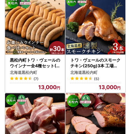
黒松内町トワ・ヴェールの
トワ・ヴェールのスモーク
ウインナー全4種セット(3
チキン(250g)3本 工場直
0本入) 工場直送
送
北海道黒松内町
北海道黒松内町
(7)
(5)
13,000
13,000