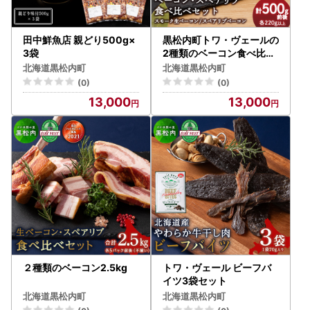
田中鮮魚店 親どり500g×
黒松内町トワ・ヴェールの
3袋
2種類のベーコン食べ比べ
セット 工場直送
北海道黒松内町
北海道黒松内町
(0)
(0)
13,000
13,000
２種類のベーコン2.5kg
トワ・ヴェール ビーフバ
イツ3袋セット
北海道黒松内町
北海道黒松内町