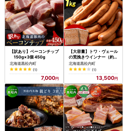
【訳あり】ベーコンチップ
【大容量】トワ・ヴェール
150g×3個 450g
の荒挽きウインナー（約1
㎏・40本）黒松内町特産
北海道黒松内町
北海道黒松内町
物手づくり加工センター
(1)
(1)
7,000
13,500