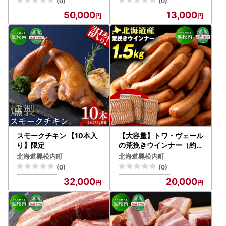
(0)
(0)
50,000
13,000
スモークチキン 【10本入
【大容量】トワ・ヴェール
り】限定
の荒挽きウインナー（約1.
5kg・60本）黒松内町特
北海道黒松内町
北海道黒松内町
産物手づくり加工センター
(0)
(0)
32,000
20,000