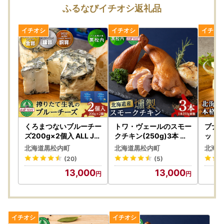
ふるなびイチオシ返礼品
くろまつないブルーチー
トワ・ヴェールのスモー
ブナ北
ズ200g×2個入 ALL JA
クチキン(250g)3本 工
ット（
PANチーズコンテスト金
場直送
＜ア
北海道黒松内町
北海道黒松内町
北海道
賞！黒松内町特産物手づ
ージ
(20)
(5)
くり加工センター
13,000
13,000