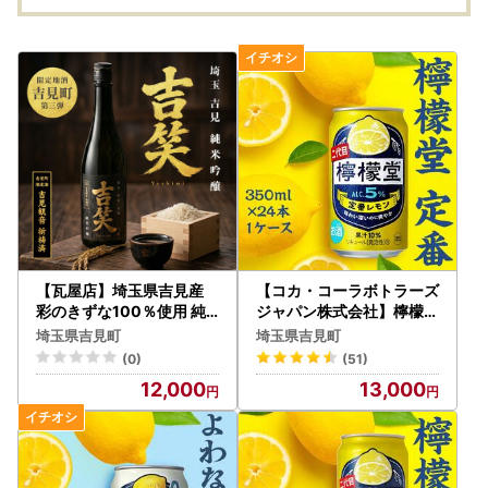
【瓦屋店】埼玉県吉見産
【コカ・コーラボトラーズ
彩のきずな100％使用 純
ジャパン株式会社】檸檬堂
米吟醸酒「吉笑-Yoshimi-
定番 350ml（ 1ケース24
埼玉県吉見町
埼玉県吉見町
」500ml
本入り）［アルコール度数
(0)
(51)
5％］
12,000
13,000