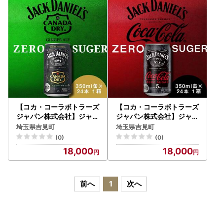
【コカ・コーラボトラーズ
【コカ・コーラボトラーズ
ジャパン株式会社】ジャッ
ジャパン株式会社】ジャッ
クダニエル＆カナダドライ
クダニエル＆コカ･コーラ
埼玉県吉見町
埼玉県吉見町
ジンジャーハイボール 35
ゼロシュガー Alc.5％
(0)
(0)
0ml×24本 1ケース
350ml缶×24本
18,000
18,000
前へ
1
次へ