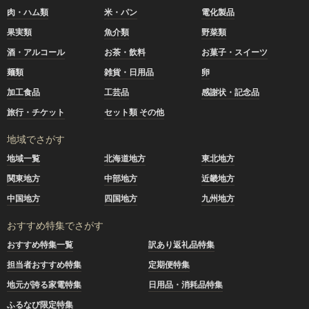
肉・ハム類
米・パン
電化製品
果実類
魚介類
野菜類
酒・アルコール
お茶・飲料
お菓子・スイーツ
麺類
雑貨・日用品
卵
加工食品
工芸品
感謝状・記念品
旅行・チケット
セット類 その他
地域でさがす
地域一覧
北海道地方
東北地方
関東地方
中部地方
近畿地方
中国地方
四国地方
九州地方
おすすめ特集でさがす
おすすめ特集一覧
訳あり返礼品特集
担当者おすすめ特集
定期便特集
地元が誇る家電特集
日用品・消耗品特集
ふるなび限定特集