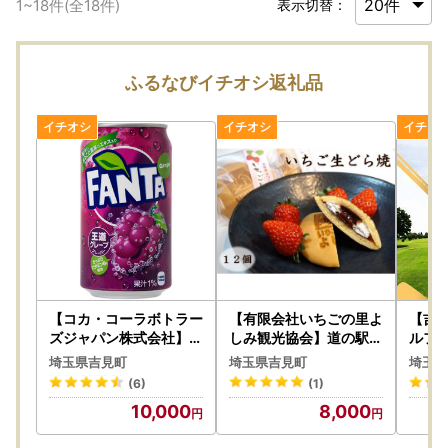
1
~
18
件(全
18
件)
表示切替：
ふるなびイチオシ返礼品
【コカ・コーラボトラー
【有限会社いちごの里よ
【吉
ズジャパン株式会社】フ
しみ観光協会】道の駅い
ルフ場
ァンタ グレープ 350
ちごの里よしみ限定販売
000
埼玉県吉見町
埼玉県吉見町
埼玉県
ml缶 1ケース24本入り
いちご生どら焼き１２
(6)
(1)
個セット
10,000
8,000