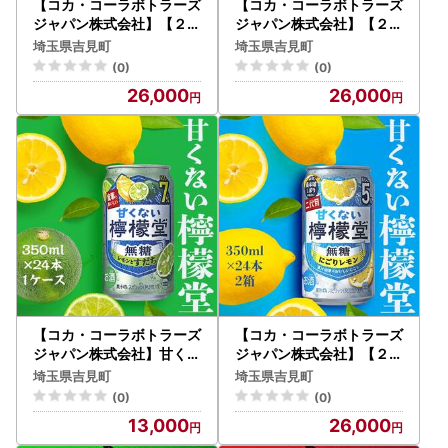
【コカ・コーラボトラーズ
【コカ・コーラボトラーズ
ジャパン株式会社】【２ケ
ジャパン株式会社】【２ケ
ース】檸檬堂 定番 350ml
ース】檸檬堂 レモン濃い
埼玉県吉見町
埼玉県吉見町
（ 1ケース24本入り）［ア
め 350ml（ 1ケース24本
(0)
(0)
ルコール度数5％］
入り）［アルコール度数7
26,000
26,000
％］
【コカ・コーラボトラーズ
【コカ・コーラボトラーズ
ジャパン株式会社】甘くな
ジャパン株式会社】【２ケ
い檸檬堂 無糖レモンとす
ース】甘くない檸檬堂 無
埼玉県吉見町
埼玉県吉見町
だち7％ 350ml（ 1ケース
糖にごりレモン５％ 350
(0)
(0)
24本入り）［アルコール
ml（ 1ケース24本入り）
13,000
26,000
度数7％］
［アルコール度数5％］