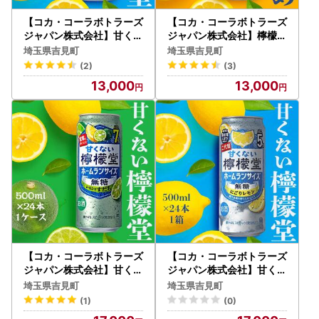
【コカ・コーラボトラーズ
【コカ・コーラボトラーズ
ジャパン株式会社】甘くな
ジャパン株式会社】檸檬堂
い檸檬堂 無糖にごりレモ
レモン濃いめ 350ml（ 1
埼玉県吉見町
埼玉県吉見町
ン５％ 350ml（ 1ケース2
ケース24本入り）［アル
(2)
(3)
4本入り）［アルコール度
コール度数7％］
13,000
13,000
数5％］
【コカ・コーラボトラーズ
【コカ・コーラボトラーズ
ジャパン株式会社】甘くな
ジャパン株式会社】甘くな
い檸檬堂 無糖レモンとす
い檸檬堂 無糖にごりレモ
埼玉県吉見町
埼玉県吉見町
だち7％ 500ml（ 1ケース
ン５％ 500ml（ 1ケース2
(1)
(0)
24本入り）［アルコール
4本入り）［アルコール度