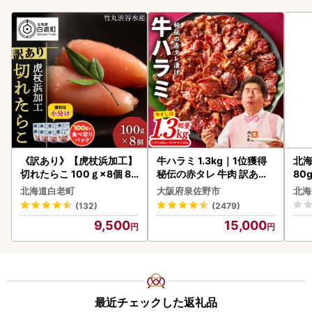
《訳あり》【虎杖浜加工】
牛ハラミ 1.3kg｜1位獲得
北海
切れたらこ 100ｇ×8個 80
秘伝の赤タレ 牛肉 訳あり
80
0g AK081
焼肉 BBQ
クラ
北海道白老町
大阪府泉佐野市
北海
くら
(132)
(2479)
道産
9,500
15,000
23
最近チェックした返礼品