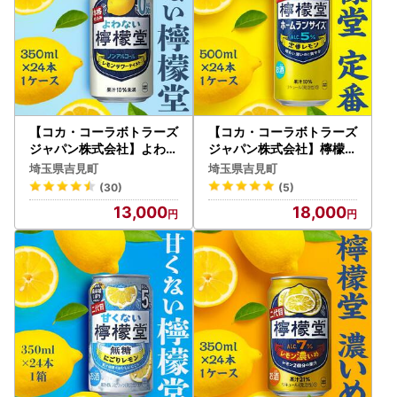
【コカ・コーラボトラーズ
【コカ・コーラボトラーズ
ジャパン株式会社】よわな
ジャパン株式会社】檸檬堂
い檸檬堂 350ml（ 1ケー
定番 ホームランサイズ 50
埼玉県吉見町
埼玉県吉見町
ス24本入り）［ノンアル
0ml（ 1ケース24本入り）
(30)
(5)
コール］
［アルコール度数5％］
13,000
18,000