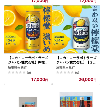
17,000
17,000
度数7％］
数5％］
【コカ・コーラボトラーズ
【コカ・コーラボトラーズ
ジャパン株式会社】檸檬堂
ジャパン株式会社】【２ケ
レモン濃いめ 500ml（ 1
ース】よわない檸檬堂 35
埼玉県吉見町
埼玉県吉見町
ケース24本入り）［アル
0ml（ 1ケース24本入り）
(0)
(0)
コール度数7％］
［ノンアルコール］
17,000
26,000