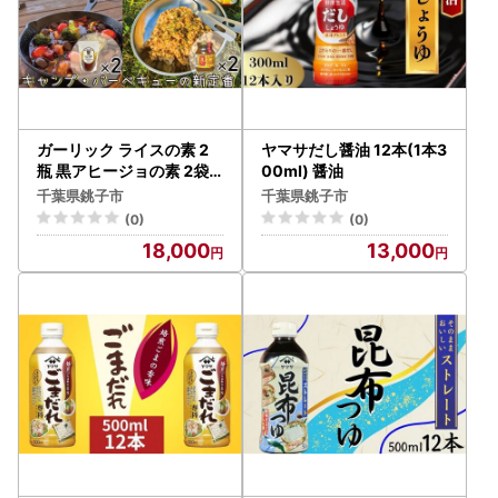
ガーリック ライスの素 2
ヤマサだし醤油 12本(1本3
瓶 黒アヒージョの素 2袋
00ml) 醤油
セット ガーリック アウト
千葉県銚子市
千葉県銚子市
ドアオペラ
(0)
(0)
18,000
13,000