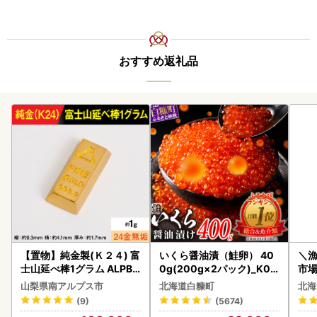
おすすめ返礼品
【置物】純金製(Ｋ２４) 富
いくら醤油漬（鮭卵） 40
＼
士山延べ棒1グラム ALPBK
0g(200g×2パック)_K02
市場
180
2-1676
貝柱
山梨県南アルプス市
北海道白糠町
北海
(9)
(5674)