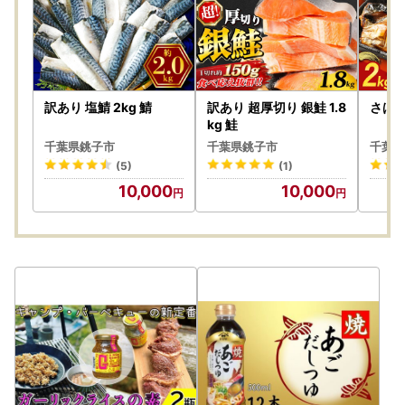
訳あり 塩鯖 2kg 鯖
訳あり 超厚切り 銀鮭 1.8
さば 
kg 鮭
千葉県銚子市
千葉県銚子市
千葉県
(5)
(1)
10,000
10,000