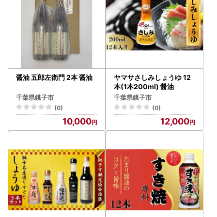
醤油 五郎左衛門 2本 醤油
ヤマサさしみしょうゆ 12
本(1本200ml) 醤油
千葉県銚子市
千葉県銚子市
(0)
(0)
10,000
12,000