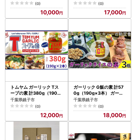
(0)
(0)
10,000
17,000
トムヤム ガーリック Tス
ガーリック G飯の素 計57
ープの素 計380g（190g
0g（190g×3本） ガーリ
×2本） アウトドアオペラ
ック アウトドアオペラ
千葉県銚子市
千葉県銚子市
(0)
(0)
12,000
18,000