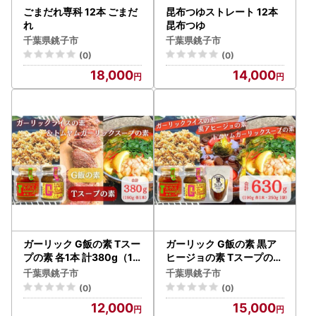
ごまだれ専科 12本 ごまだ
昆布つゆストレート 12本
れ
昆布つゆ
千葉県銚子市
千葉県銚子市
(0)
(0)
18,000
14,000
ガーリック G飯の素 Tスー
ガーリック G飯の素 黒ア
プの素 各1本 計380g（19
ヒージョの素 Tスープの素
0g×2本） アウトドアオペ
各1個 計630g アウトドア
千葉県銚子市
千葉県銚子市
ラ
オペラ
(0)
(0)
12,000
15,000