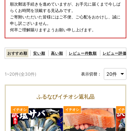
順次郵送手続きを進めていますが、お手元に届くまで今しば
らくお時間を頂戴する見込みです。
ご寄附いただいた皆様にはご不便、ご心配をおかけし、誠に
申し訳ございません。
何卒ご理解賜りますようお願い申し上げます。
おすすめ順
安い順
高い順
レビュー件数順
レビュー評価順
1
~
20
件(全
30
件)
表示切替：
ふるなびイチオシ返礼品