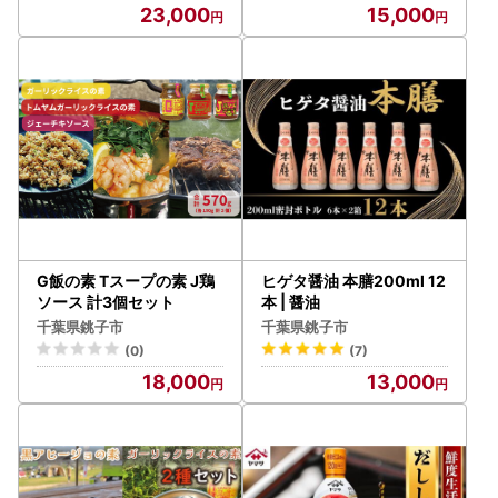
23,000
15,000
G飯の素 Tスープの素 J鶏
ヒゲタ醤油 本膳200ml 12
ソース 計3個セット
本 | 醤油
千葉県銚子市
千葉県銚子市
(0)
(7)
18,000
13,000