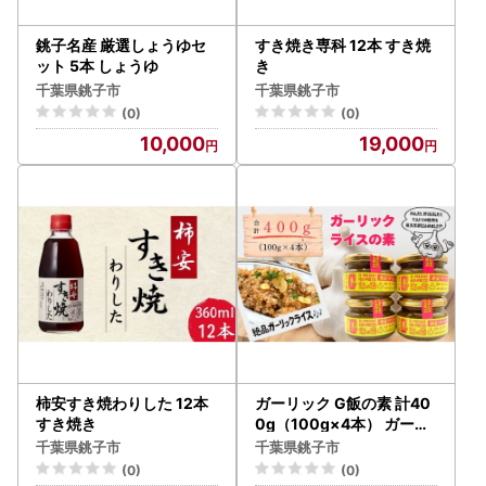
銚子名産 厳選しょうゆセ
すき焼き専科 12本 すき焼
ット 5本 しょうゆ
き
千葉県銚子市
千葉県銚子市
(0)
(0)
10,000
19,000
柿安すき焼わりした 12本
ガーリック G飯の素 計40
すき焼き
0g（100g×4本） ガーリ
ック アウトドアオペラ
千葉県銚子市
千葉県銚子市
(0)
(0)