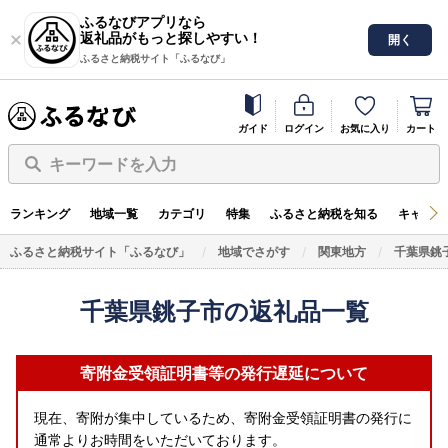
ふるなびアプリなら
返礼品がもっと探しやすい！
開く
ふるさと納税サイト「ふるなび」
ガイド
ログイン
お気に入り
カート
キーワードを入力
ランキング
地域一覧
カテゴリ
特集
ふるさと納税を知る
キャンペ
ふるさと納税サイト「ふるなび」
地域でさがす
関東地方
千葉県銚
千葉県銚子市の返礼品一覧
寄附金受領証明書等の発行遅延について
現在、寄附が集中しているため、寄附金受領証明書の発行に
通常よりお時間をいただいております。