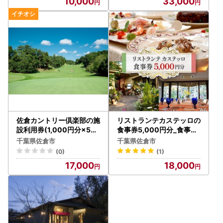
10,000
33,000
佐倉カントリー倶楽部の施
リストランテカステッロの
設利用券(1,000円分×5枚
食事券5,000円分_食事券
)_ゴルフ 施設利用券 千葉
イタリアン レストラン チ
千葉県佐倉市
千葉県佐倉市
佐倉 レジャー チケット_【
ケット_【1328541】
(0)
(1)
1327022】
17,000
18,000