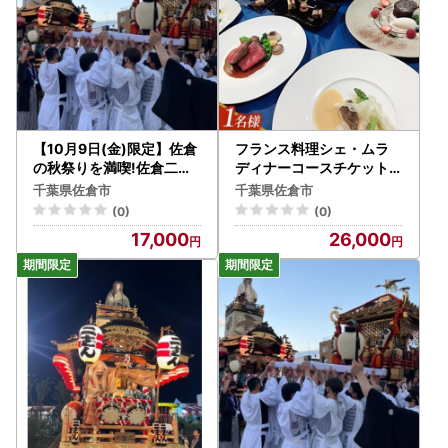
【10月9日(金)限定】佐倉
フランス料理シェ・ムラ
の秋祭りを満喫!佐倉二番
ディナーコースチケット(1
町山車曳き特別体験【174
名様分)_旅行券・チケット
千葉県佐倉市
千葉県佐倉市
9851】
食事券 _【1287782】
(0)
(0)
17,000
26,000