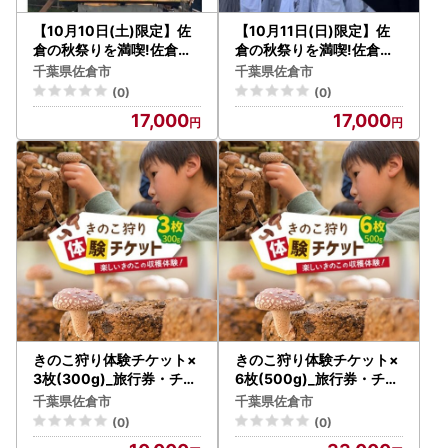
【10月10日(土)限定】佐
【10月11日(日)限定】佐
倉の秋祭りを満喫!佐倉二
倉の秋祭りを満喫!佐倉二
番町山車曳き特別体験【17
番町山車曳き特別体験【17
千葉県佐倉市
千葉県佐倉市
49853】
49855】
(0)
(0)
17,000
17,000
きのこ狩り体験チケット×
きのこ狩り体験チケット×
3枚(300g)_旅行券・チケ
6枚(500g)_旅行券・チケ
ット 体験チケット _【128
ット 体験チケット _【128
千葉県佐倉市
千葉県佐倉市
8352】
8606】
(0)
(0)