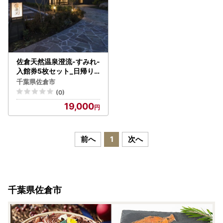
佐倉天然温泉澄流-すみれ-
入館券5枚セット_日帰り
温泉 千葉 佐倉 入館券 リラ
千葉県佐倉市
ックス天然温泉_【14276
(0)
25】
19,000
前へ
1
次へ
千葉県佐倉市