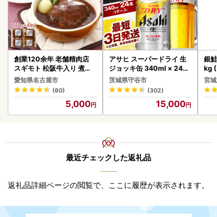
創業120余年 老舗精肉店
アサヒ スーパードライ 生
銀鮭
スギモト 松阪牛入り 煮込
ジョッキ缶 340ml × 24本
kg 
み ハンバーグ 110g×4枚
(1ケース) ＜茨城工場＞ 缶
愛知県名古屋市
茨城県守谷市
宮城
惣菜 お取り寄せ グルメ ハ
ビール お酒 Asahi 守谷市
(60)
(302)
ンバーグ 冷凍
5,000
15,000
最近チェックした返礼品
返礼品詳細ページの閲覧で、ここに履歴が表示されます。