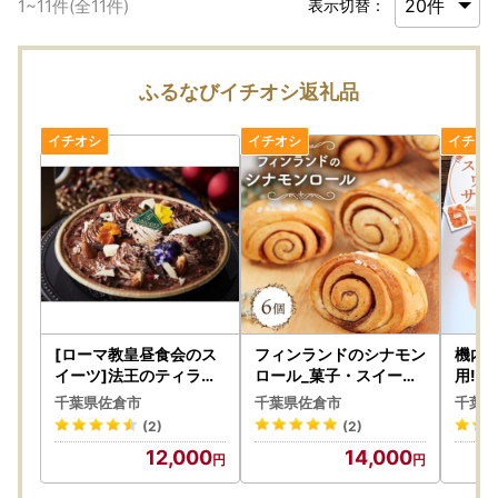
1
~
11
件(全
11
件)
表示切替：
ふるなびイチオシ返礼品
[ローマ教皇昼食会のス
フィンランドのシナモン
機内
イーツ]法王のティラミ
ロール_菓子・スイーツ
用!
ス_ティラミス スイーツ
焼き菓子 _【配送不可地
モン 
千葉県佐倉市
千葉県佐倉市
千葉県
高級 デザートおいしい_
域：離島】【1464358
ークサ
(2)
(2)
【配送不可地域：離島】
】
ルメ 
12,000
14,000
【1296549】
可地域
19】