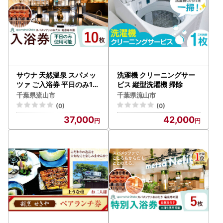
サウナ 天然温泉 スパメッ
洗濯機 クリーニングサー
ツァ ご入浴券 平日のみ10
ビス 縦型洗濯機 掃除
枚 | 温泉
千葉県流山市
千葉県流山市
(0)
(0)
37,000
42,000