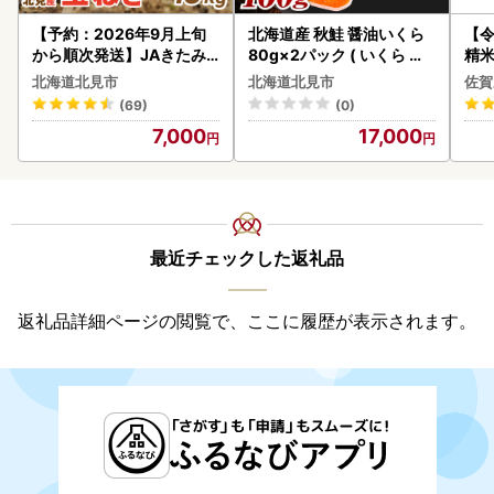
【予約：2026年9月上旬
北海道産 秋鮭 醤油いくら
【
から順次発送】JAきたみ
80g×2パック ( いくら イ
精米 
らい産 玉ねぎ Lサイズ 10k
クラ 魚卵 鮭 サケ さけ 鮭い
北海道北見市
北海道北見市
佐賀
g ( タマネギ たまねぎ 野菜
くら 醤油漬け パック 北海
(69)
(0)
)【210-0003-2026】
道産 ふるさと納税 秋鮭 )【
7,000
17,000
233-0002】
最近チェックした返礼品
返礼品詳細ページの閲覧で、ここに履歴が表示されます。