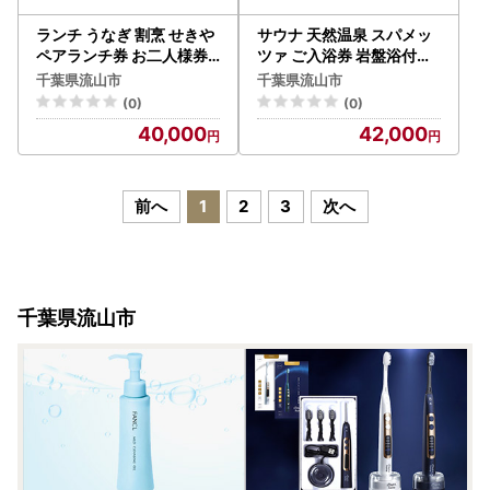
ランチ うなぎ 割烹 せきや
サウナ 天然温泉 スパメッ
ペアランチ券 お二人様券
ツァ ご入浴券 岩盤浴付き
千葉県 流山市
土日祝日も使用可能 5枚 |
千葉県流山市
千葉県流山市
温泉
(0)
(0)
40,000
42,000
前へ
1
2
3
次へ
千葉県流山市