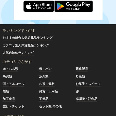
ランキングでさがす
おすすめ総合人気返礼品ランキング
カテゴリ別人気返礼品ランキング
人気自治体ランキング
カテゴリでさがす
肉・ハム類
米・パン
電化製品
果実類
魚介類
野菜類
酒・アルコール
お茶・飲料
お菓子・スイーツ
麺類
雑貨・日用品
卵
加工食品
工芸品
感謝状・記念品
旅行・チケット
セット類 その他