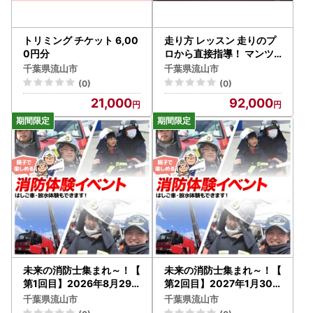
トリミング チケット 6,00
走り方 レッスン 走りのプ
0円分
ロから直接指導！ マンツ
ーマン 120分 チケット ラ
千葉県流山市
千葉県流山市
ンニング トレーニング 千
(0)
(0)
葉県 流山市
21,000
92,000
未来の消防士集まれ～！【
未来の消防士集まれ～！【
第1回目】2026年8月29
第2回目】2027年1月30
日(土)
日(土)
千葉県流山市
千葉県流山市