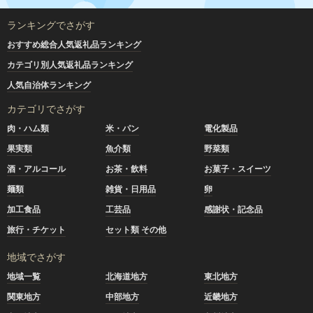
ランキングでさがす
おすすめ総合人気返礼品ランキング
カテゴリ別人気返礼品ランキング
人気自治体ランキング
カテゴリでさがす
肉・ハム類
米・パン
電化製品
果実類
魚介類
野菜類
酒・アルコール
お茶・飲料
お菓子・スイーツ
麺類
雑貨・日用品
卵
加工食品
工芸品
感謝状・記念品
旅行・チケット
セット類 その他
地域でさがす
地域一覧
北海道地方
東北地方
関東地方
中部地方
近畿地方