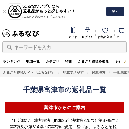
ふるなびアプリなら
返礼品がもっと探しやすい！
開く
ふるさと納税サイト「ふるなび」
ガイド
ログイン
お気に入り
カート
キーワードを入力
ランキング
地域一覧
カテゴリ
特集
ふるさと納税を知る
キャンペ
ふるさと納税サイト「ふるなび」
地域でさがす
関東地方
千葉県富
千葉県富津市の返礼品一覧
富津市からのご案内
当自治体は、地方税法（昭和25年法律第226号）第37条の2
第2項及び第314条の7第2項の規定に基づき、ふるさと納税