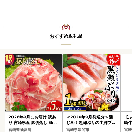
おすすめ返礼品
2026年9月にお届け 訳あ
＜2026年9月発送分＞活
【ふ
り 宮崎県産 豚切落し 5kg
じめ！黒瀬ぶりの生鮮ブリ
崎牛 
C325-2506-2609
ロイン2節（1.0kg前後）_
-VO
宮崎県新富町
宮崎県串間市
宮崎