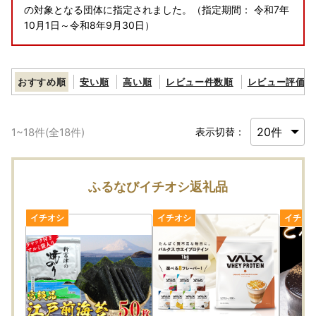
の対象となる団体に指定されました。（指定期間： 令和7年
10月1日～令和8年9月30日）
おすすめ順
安い順
高い順
レビュー件数順
レビュー評価順
1
~
18
件(全
18
件)
表示切替：
ふるなびイチオシ返礼品