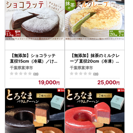
【無添加】ショコラッテ
【無添加】抹茶のミルクレ
直径15cm（冷蔵）／けい
ープ 直径20cm（冷凍）
工房
／けい工房
千葉県富津市
千葉県富津市
(0)
(0)
19,000
25,000