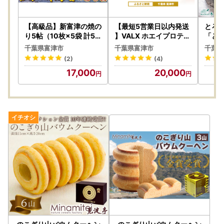
【高級品】新富津の焼の
【最短5営業日以内発送
とろ
り5帖（10枚×5袋 計50
】VALX ホエイプロテイ
「とろ
枚）
ン 1kg キャラメルマキ
んね
千葉県富津市
千葉県富津市
千葉県
アート風味 プロテイン
(2)
(4)
キャラメル マキアート
17,000
20,000
キャラメルマキアート