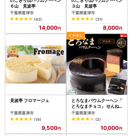
のこぎり山バウムクーヘン
のこぎり山バウムクーヘン
６山 見波亭
３山 見波亭
千葉県富津市
千葉県富津市
(43)
(31)
14,000
8,000
見波亭 フロマージュ
とろなまバウムクーヘン「
とろなまチョコ」 せんね
んの木
千葉県富津市
千葉県富津市
(16)
(2)
9,500
10,000