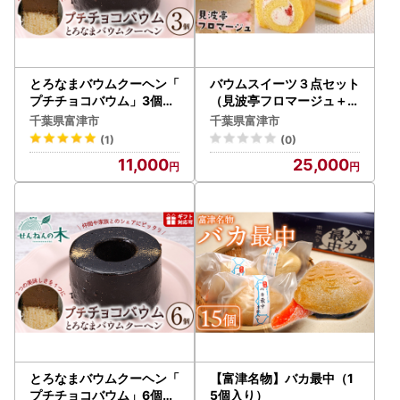
とろなまバウムクーヘン「
バウムスイーツ３点セット
プチチョコバウム」3個セ
（見波亭フロマージュ＋南
ット せんねんの木
総ロール＋バウムスティッ
千葉県富津市
千葉県富津市
ク）
(1)
(0)
11,000
25,000
とろなまバウムクーヘン「
【富津名物】バカ最中（1
プチチョコバウム」6個セ
5個入り）