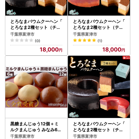
とろなまバウムクーヘン「
とろなまバウムクーヘン「
とろなま2種セット（チョ
とろなま2種セット（ティ
コ・ティラミス）」 せん
ラミス・4種のベリー）」
千葉県富津市
千葉県富津市
ねんの木
せんねんの木
(0)
(1)
18,000
18,000
黒糖まんじゅう12個＋ミ
とろなまバウムクーヘン「
ルクまんじゅう みなみ6個
とろなま2種セット（チョ
見波亭
コ・4種のベリー）」 せん
千葉県富津市
千葉県富津市