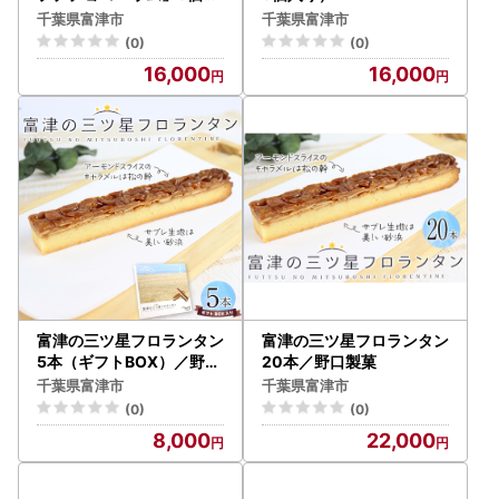
ット せんねんの木
千葉県富津市
千葉県富津市
(0)
(0)
16,000
16,000
富津の三ツ星フロランタン
富津の三ツ星フロランタン
5本（ギフトBOX）／野口
20本／野口製菓
製菓
千葉県富津市
千葉県富津市
(0)
(0)
8,000
22,000