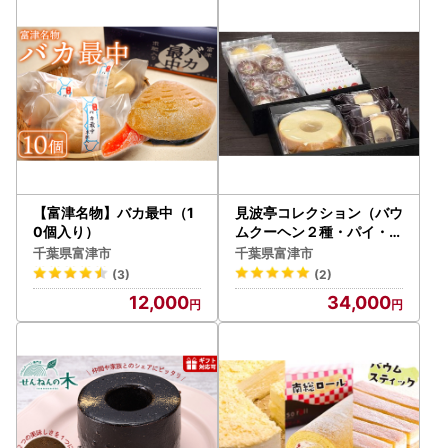
【富津名物】バカ最中（1
見波亭コレクション（バウ
0個入り）
ムクーヘン２種・パイ・ま
んじゅう２種）
千葉県富津市
千葉県富津市
(3)
(2)
12,000
34,000