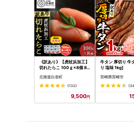
《訳あり》【虎杖浜加工】
牛タン 厚切り 牛
切れたらこ 100ｇ×8個 80
り 塩味 1kg]
0g AK081
北海道白老町
宮崎県宮崎市
(132)
(3
9,500
1