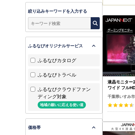
絞り込みキーワードを入力する
ふるなびオリジナルサービス
ふるなびカタログ
ふるなびトラベル
液晶モニター23
ワイド フルHD(
ふるなびクラウドファン
0)240Hz
ディング対象
千葉県いすみ市
シュ品_家電製
・周辺
地域の願いに応える使い道
価格帯