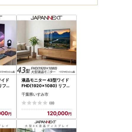
ワイド
液晶モニター 43型ワイド
 リファ
FHD(1920×1080) リファ
72】
ビッシュ品【1699841】
千葉県いすみ市
(0)
000
120,000