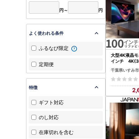
円～
円
よく使われる条件
ふるなび限定
大型4K液晶モニタ
インチ 4K(38
定期便
リファビッシ
千葉県いすみ市
可地域：離島】【
】
特徴
2,
ギフト対応
のし対応
在庫切れを含む