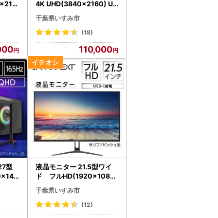
x216
4K UHD(3840×2160) US
ァビッ
B-C給電対応 リファビッシ
千葉県いすみ市
モニタ
ュ品_液晶モニター 4K UH
ァビッシ
D USB-C リファビッシュ_
(18)
【1388547】
000
110,000
7型
液晶モニター 21.5型ワイ
x144
ド フルHD(1920×1080)
ァビッ
USB-C給電対応リファ
千葉県いすみ市
モニタ
ビッシュ品_液晶モニター
リファビ
フルHD USB-C リファビッ
(12)
】
シュ_【1388428】