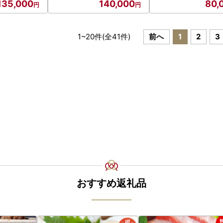
135,000
140,000
80,
1
~
20
件(全
41
件)
前へ
1
2
3
おすすめ返礼品