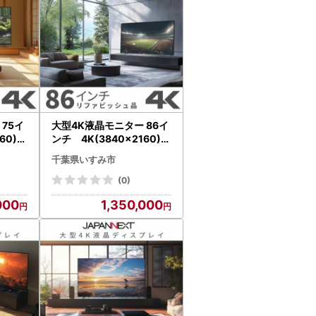
イ
大型4K液晶モニター 86イ
60)リ
ンチ 4K(3840×2160)リ
電製品
ファビッシュ品_家電製品
千葉県いすみ市
パソコン・周辺機器 _【配
157
送不可地域：離島】【157
(0)
0164】
000
1,350,000