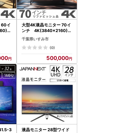
イ
大型4K液晶モニター 70イ
60)リ
ンチ 4K(3840×2160)リ
電製品
ファビッシュ品_家電製品
千葉県いすみ市
パソコン・周辺機器 _【配
157
送不可地域：離島】【157
(0)
0161】
000
500,000
.5-3
液晶モニター 28型ワイド