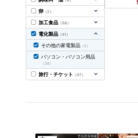
（4）
卵
（2）
加工食品
（58）
電化製品
（41）
その他の家電製品
（3）
パソコン・パソコン用品
（38）
旅行・チケット
（47）