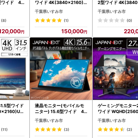
6型ワイド 4K
ワイド 4K(3840x2160)1
2型ワイド 4K(3840
60)リファビッ
44Hz対応リファビッシュ
0)144Hz対応リフ
千葉県いすみ市
千葉県いすみ市
イルモニター
品_ゲーミングモニター 4K
シュ品_ゲーミング
シュ_【146
144Hz リファビッシュ_【
ー 4K 144Hz リフ
(8)
(1)
(0)
1466955】
ュ_【1466957】
120,000
150,000
220,
1.5型ワイド
液晶モニター(モバイルモ
ゲーミングモニター2
0x2160)US
ニター) 15.6型ワイド 4K
ワイド WQHD(2560
リファビッシ
タッチパネル対応 リファ
0)165Hz対応リフ
千葉県いすみ市
千葉県いすみ市
ー 4K UH
ビッシュ品_モバイルモニ
シュ品_ゲーミング
リファビッシュ_
ター 4K タッチパネル リフ
ー WQHD 165Hz 
(11)
(3)
(2)
ァビッシュ_【1466952】
ッシュ_【1466988