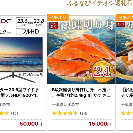
ふるなびイチオシ返礼品
ター 23.6型ワイドま
B級銀鮭切り身(打ち身、不揃い
【訳
8型フルHD(1920×108
、色飛び)約2.4kg_鮭 サケ さけ
チリ産
ァビッシュ品_液晶モニ
訳あり おすすめ_【配送不可地
端材)
すみ市
千葉県いすみ市
千葉県
HD リファビッシュ 2
域：離島】【1441750】
り お
3.8型_【1388431】
離島】
(15)
(24)
50,000
15,000