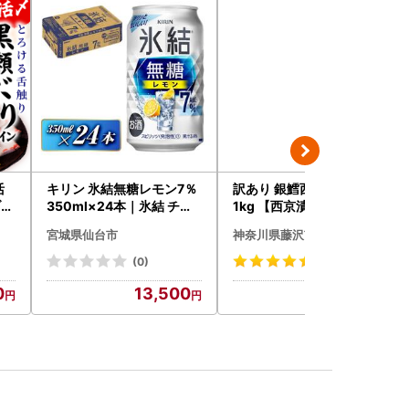
活
キリン 氷結無糖レモン7％
訳あり 銀鱈西京漬け 10切
ブリ
350ml×24本｜氷結 チュ
1kg 【西京漬け】
）_
ーハイ 仙台市
宮城県仙台市
神奈川県藤沢市
(0)
(14)
0
13,500
10,000