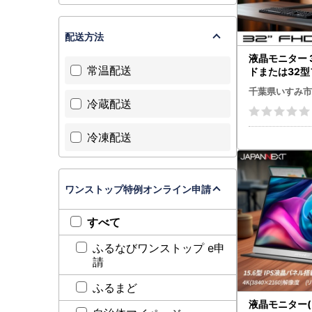
配送方法
液晶モニター 3
常温配送
ドまたは32型フ
0×1080)
千葉県いすみ市
品【1622914
冷蔵配送
冷凍配送
ワンストップ特例オンライン申請
すべて
ふるなびワンストップ e申
請
ふるまど
液晶モニター