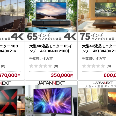
ー 100
大型4K液晶モニター 65イ
大型4K液晶モニター 75
40×2160)
ンチ 4K(3840×2160)リ
ンチ 4K(3840×21
ュ品【配送不
ファビッシュ品_家電製品
ファビッシュ品_家
千葉県いすみ市
千葉県いすみ市
1721676
パソコン・周辺機器 _【配
パソコン・周辺機器 _【配
送不可地域：離島】【157
送不可地域：離島】【
(0)
(0)
(0)
0158】
0162】
670,000
350,000
600,