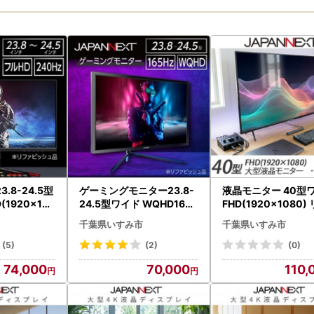
.8-24.5型
ゲーミングモニター23.8-
液晶モニター 40型
1920x108
24.5型ワイド WQHD165H
FHD(1920×1080)
対応リファビッ
z対応リファビッシュ品_家
ビッシュ品【16997
千葉県いすみ市
千葉県いすみ市
品 パソコン
電製品 パソコン・周辺機
機器 _【1388453】
器 _【1467012】
(5)
(2)
(0)
74,000
70,000
110,