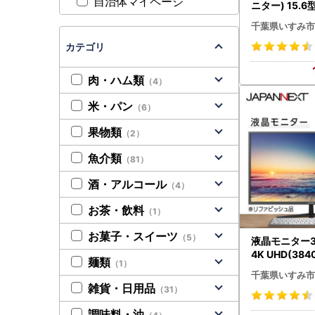
自治体マイページ
ニター) 15.
(3840×21
千葉県いすみ市
シュ品_モバ
4K リファビッ
カテゴリ
6951】
肉・ハム類
（4）
米・パン
（6）
果物類
（2）
魚介類
（81）
酒・アルコール
（4）
お茶・飲料
（1）
お菓子・スイーツ
（5）
液晶モニター3
4K UHD(384
麺類
（1）
B-C給電対応
千葉県いすみ市
ュ品_液晶モニタ
雑貨・日用品
（31）
D USB-C 
【1388553】
調味料・油