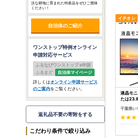
沃な耕地に育まれた特産品をぜひご賞味
ください！
自治体のご紹介
ワンストップ特例オンライン
申請
対応サービス
ふるなびワンストップ e申請
ふるまど
自治体マイページ
詳しくは
オンライン申請サービス
のご案内
をご覧ください。
液晶モニ
たは23.
0)リフ
千葉県い
ター フル
返礼品不要の寄附をする
3.6型 2
こだわり条件で絞り込み