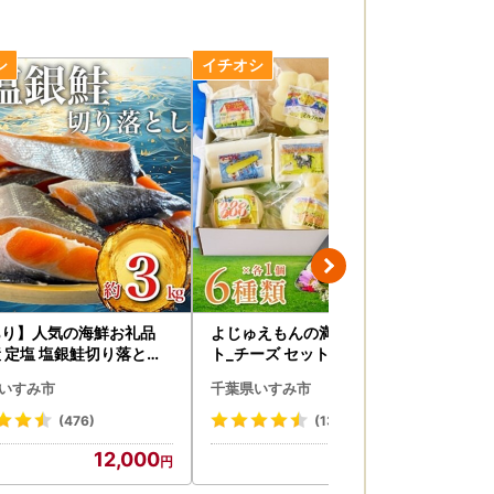
あり】人気の海鮮お礼品
よじゅえもんの満足チーズセッ
【
 定塩 塩銀鮭切り落とし(
ト_チーズ セット 満足 詰め合わ
り
約3kg_鮭 サケ さけ 訳あ
せ 美味しい_【配送不可地域：
み
いすみ市
千葉県いすみ市
千
すすめ_【配送不可地域：
離島】【1398385】
【1389616】
(476)
(13)
12,000
14,000