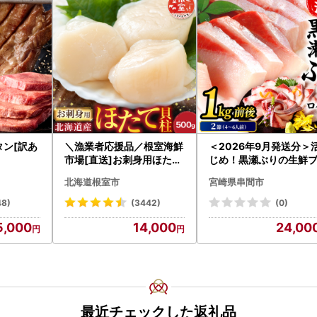
タン[訳あ
＼漁業者応援品／根室海鮮
＜2026年9月発送分＞
市場[直送]お刺身用ほたて
じめ！黒瀬ぶりの生鮮
貝柱500g A-28002
ロイン2節（1.0kg前後
北海道根室市
宮崎県串間市
K001-012-2609
48)
(3442)
(0)
5,000
14,000
24,00
最近チェックした返礼品