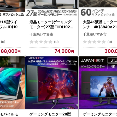
1.5型ワイ
液晶モニター(ゲーミング
大型4K液晶モニター 60
ルHD(192
モニター)27型 FHD(1920
ンチ 4K(3840×21
リファビッシュ
×1080)200Hz対応リファ
ファビッシュ品_家
千葉県いすみ市
千葉県いすみ市
】
ビッシュ品【1699768】
パソコン・周辺機器 _【配
送不可地域：離島】【
(0)
(0)
(0)
0157】
88,000
74,000
300,
(モバイルモ
ゲーミングモニター28型
ゲーミングモニター31