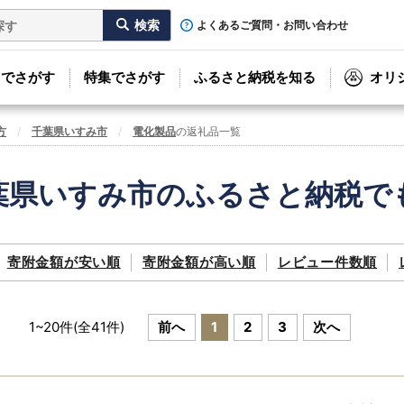
よくあるご質問・お問い合わせ
リでさがす
特集でさがす
ふるさと納税を知る
オリ
方
千葉県いすみ市
電化製品
の返礼品一覧
葉県いすみ市のふるさと納税で
寄附金額が
安い順
寄附金額が
高い順
レビュー件数順
1
~
20
件(全
41
件)
前へ
1
2
3
次へ