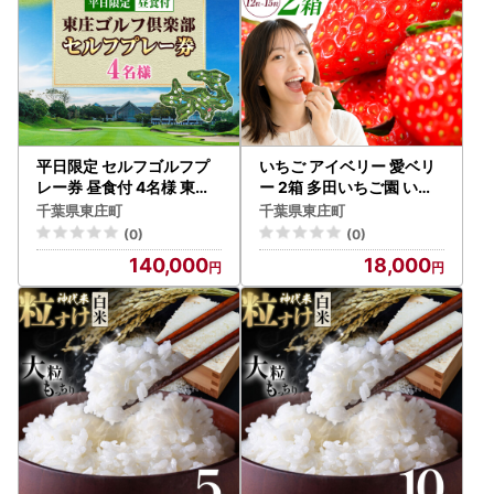
平日限定 セルフゴルフプ
いちご アイベリー 愛ベリ
レー券 昼食付 4名様 東庄
ー 2箱 多田いちご園 いち
ゴルフ倶楽部 ゴルフ
ご
千葉県東庄町
千葉県東庄町
(0)
(0)
140,000
18,000