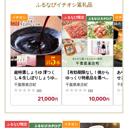
【ご寄附受付は365日24時間承り中!】
ふるなびイチオシ返礼品
超特選しょうゆ 澪つく
【有効期限なし！後から
あやめ
し & 生しぼりしょうゆ
ゆっくり特産品を選べる
せ 計
計5本 入正醤油 しょう
】千葉県東庄町カタログ
豚肉
千葉県東庄町
千葉県東庄町
千葉県
ゆ
ポイント
(0)
(0)
21,000
10,000