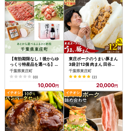
【有効期限なし！後からゆ
東庄ポークのうまい豚まん
っくり特産品を選べる】千
3袋 計12個 肉まん 田谷ミ
葉県東庄町カタログポイン
ートセンター
千葉県東庄町
千葉県東庄町
ト
(0)
(2)
10,000
20,000