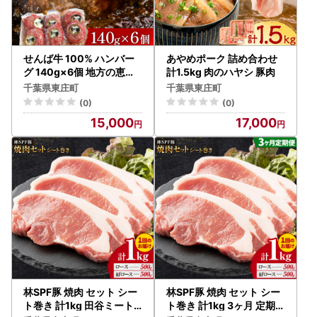
せんば牛 100% ハンバー
あやめポーク 詰め合わせ
グ 140g×6個 地方の恵み
計1.5kg 肉のハヤシ 豚肉
ハンバーグ
千葉県東庄町
千葉県東庄町
(0)
(0)
15,000
17,000
林SPF豚 焼肉 セット シー
林SPF豚 焼肉 セット シー
ト巻き 計1kg 田谷ミート
ト巻き 計1kg 3ヶ月 定期便