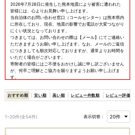
2026年7月28日に発生した熊本地震により被害に遭われた
皆様には、心よりお見舞い申し上げます。
当自治体のお問い合わせ窓口（コールセンター）は熊本県内
に所在しており、現在、地震の影響でお電話が大変つながり
にくい状況となっております。
つきましては、お問い合わせの際は【メール】にてご連絡い
ただきますようお願い申し上げます。なお、メールのご返信
につきましても順次対応しておりますが、通常よりお時間を
いただく場合がございます。
寄附者の皆様にはご不便をおかけし誠に申し訳ございません
が、何卒ご理解とご協力を賜りますようお願い申し上げま
す。
【お盆期間の休業日について】
おすすめ順
安い順
高い順
レビュー件数順
レビュー評価順
8/11(火)および8/14(金)～8/16(日)のお盆期間につきまして
は、お電話およびメールでの納税・返礼品に関するお問い合
1
~
20
件(全
54
件)
表示切替：
わせ対応はお休みとさせていただきます。
お盆期間にいただきましたお問い合わせにつきましては、8/
17(月)以降にて順次ご対応させていただきます。