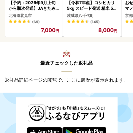
【予約：2026年9月上旬
【令和7年産】コシヒカリ
おせ
から順次発送】JAきたみ
5kg スピード発送 精米 5k
マノ
らい産 玉ねぎ Lサイズ 10k
g x 1袋 白米 茨城県 八千代
北海道北見市
茨城県八千代町
京都
g ( タマネギ たまねぎ 野菜
町
(69)
(145)
)【210-0003-2026】
7,000
8,000
最近チェックした返礼品
返礼品詳細ページの閲覧で、ここに履歴が表示されます。