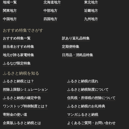
地域一覧
北海道地方
東北地方
関東地方
中部地方
近畿地方
中国地方
四国地方
九州地方
おすすめ特集でさがす
おすすめ特集一覧
訳あり返礼品特集
担当者おすすめ特集
定期便特集
地元が誇る家電特集
日用品・消耗品特集
ふるなび限定特集
ふるさと納税を知る
ふるさと納税とは？
ふるさと納税の流れ
控除上限額シミュレーション
ふるさと納税制度について
ふるさと納税の確定申告
住民税・所得税の控除について
ワンストップ特例制度とは？
ふるさと納税のお礼特典
寄附金の使い道
マンガふるさと納税
企業版ふるさと納税とは
よくあるご質問・お問い合わせ