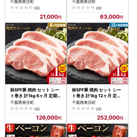
センター 焼肉
田谷ミートセンター 焼肉
千葉県東庄町
千葉県東庄町
(0)
(0)
21,000
63,000
林SPF豚 焼肉 セット シー
林SPF豚 焼肉 セット シー
ト巻き 計1kg 6ヶ月 定期便
ト巻き 計1kg 12ヶ月 定期
田谷ミートセンター 焼肉
便 田谷ミートセンター 焼
千葉県東庄町
千葉県東庄町
肉
(0)
(0)
126,000
252,000