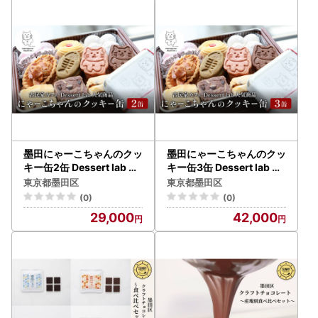
都
生 アソート 墨田区 東京都
墨田にゃーこちゃんのクッ
墨田にゃーこちゃんのクッ
キー缶2缶 Dessert lab ク
キー缶3缶 Dessert lab ク
ッキー 詰め合わせ 缶 可愛
ッキー 詰め合わせ 缶 可愛
東京都墨田区
東京都墨田区
い 猫 グッズ ギフト プレゼ
い 猫 グッズ ギフト プレゼ
(0)
(0)
ント 贈答 贈答用 贈答品 贈
ント 贈答 贈答用 贈答品 贈
29,000
42,000
り物 お祝い スイーツ 焼き
り物 お祝い スイーツ 焼き
菓子 おやつ お菓子 菓子 フ
菓子 おやつ お菓子 菓子 フ
ロランタン スノーボール
ロランタン スノーボール
クッキー 東京
クッキー 東京