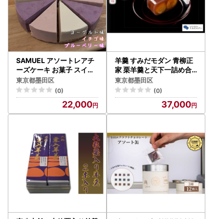
SAMUEL アソートレアチ
羊羹 すみだモダン 青柳正
ーズケーキ お菓子 スイー
家 栗羊羹と天下一詰め合
ツ ケーキ デザート ヨーグ
わせ 和菓子 菓子 ようかん
東京都墨田区
東京都墨田区
ルト味 イチゴ味 ブルーベ
お茶菓子 スイーツ 詰め合
(0)
(0)
リー味 おやつ カフェタイ
わせ セット ギフト プレゼ
22,000
37,000
ム 個包装 東京都 墨田区
ント 【 墨田区 】