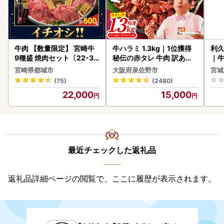
牛肉 【数量限定】 宮崎牛
牛ハラミ 1.3kg｜1位獲得
利久
9種盛 焼肉セット〔22-31
秘伝の赤タレ 牛肉 訳あり
｜
-006-600g〕都城 イチオ
焼肉 BBQ
宮崎県都城市
大阪府泉佐野市
宮城
シ!! 牛肉
(75)
(2480)
22,000
15,000
最近チェックした返礼品
返礼品詳細ページの閲覧で、ここに履歴が表示されます。