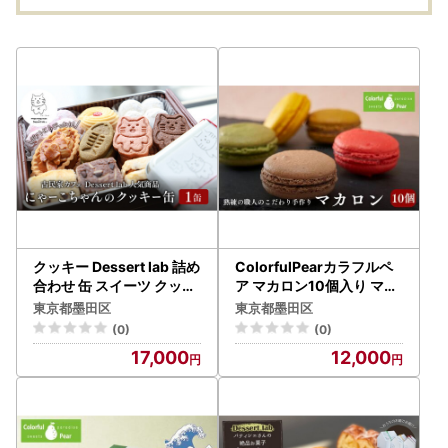
伝統工芸品 ギフト 贈り
物 プレゼント 東京 東京
都 墨田区
クッキー Dessert lab 詰め
ColorfulPearカラフルペ
合わせ 缶 スイーツ クッキ
ア マカロン10個入り マカ
ー
ロン チョコレート ラズベ
東京都墨田区
東京都墨田区
リー 抹茶 お菓子 洋菓子 焼
(0)
(0)
菓子 おやつ スイーツ 手土
17,000
12,000
産 ギフト 墨田区 東京都