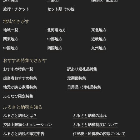
旅行・チケット
セット類 その他
地域でさがす
地域一覧
北海道地方
東北地方
関東地方
中部地方
近畿地方
中国地方
四国地方
九州地方
おすすめ特集でさがす
おすすめ特集一覧
訳あり返礼品特集
担当者おすすめ特集
定期便特集
地元が誇る家電特集
日用品・消耗品特集
ふるなび限定特集
ふるさと納税を知る
ふるさと納税とは？
ふるさと納税の流れ
控除上限額シミュレーション
ふるさと納税制度について
ふるさと納税の確定申告
住民税・所得税の控除について