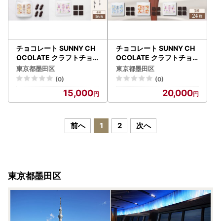
チョコレート SUNNY CH
チョコレート SUNNY CH
OCOLATE クラフトチョ
OCOLATE クラフトチョ
コレート【チョコレート食
コレート【産地別チョコレ
東京都墨田区
東京都墨田区
べ比べセット（4種 各4枚
ート食べ比べセット（3種
(0)
(0)
入）】 チョコ お菓子 食べ
各4枚入）合計6セット】
15,000
20,000
比べ シングルオリジンチ
チョコ 菓子 食べ比べ シン
ョコレート ピーナッツ 墨
グルオリジンチョコレート
田区 東京都
墨田区 東京都
前へ
1
2
次へ
東京都墨田区