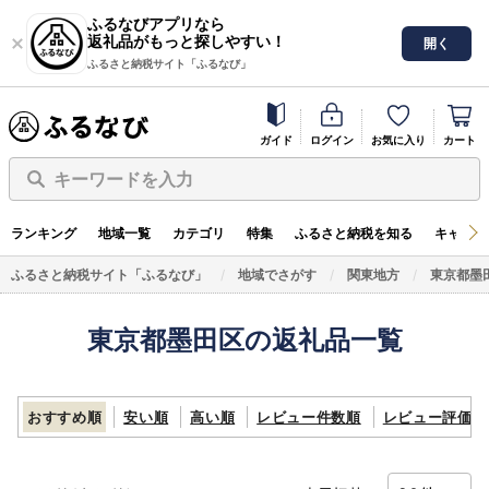
ふるなびアプリなら
返礼品がもっと探しやすい！
開く
ふるさと納税サイト「ふるなび」
ガイド
ログイン
お気に入り
カート
キーワードを入力
ランキング
地域一覧
カテゴリ
特集
ふるさと納税を知る
キャンペ
ふるさと納税サイト「ふるなび」
地域でさがす
関東地方
東京都墨
東京都墨田区の返礼品一覧
おすすめ順
安い順
高い順
レビュー件数順
レビュー評価順