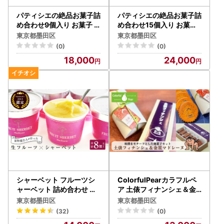
パティシエの絶品お菓子詰
パティシエの絶品お菓子詰
め合わせ9個入り お菓子
め合わせ15個入り お菓子
焼菓子 手作り おやつ 詰合
焼菓子 手作り おやつ 詰合
東京都墨田区
東京都墨田区
せ 古民家カフェ 手土産 ギ
せ 古民家カフェ 手土産 ギ
(0)
(0)
フト プレゼント 墨田区 東
フト プレゼント 墨田区 東
18,000
24,000
京
京
シャーベット フルーツシ
ColorfulPearカラフルペ
ャーベット 詰め合わせ シ
ア 土俵フィナンシェ＆金
ャーベット
星マドレーヌ フィナンシ
東京都墨田区
東京都墨田区
ェ マドレーヌ お菓子 洋菓
(32)
(0)
子 焼菓子 おやつ スイーツ