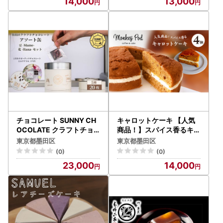
14,000
13,000
手土産 ギフト 墨田区 東京
都
チョコレート SUNNY CH
キャロットケーキ 【人気
OCOLATE クラフトチョ
商品！】スパイス香るキャ
コレート【アソート缶 （3
ロットケーキ 4個入り（冷
東京都墨田区
東京都墨田区
種 12枚入）+「花 -Hana-
凍） 食品 コーヒー お菓子
(0)
(0)
/ エクアドル（ナポ）70%
モンキーポッド ケーキ ス
23,000
14,000
」＋「豆 -Mame- /ピーナ
イーツ カフェ 人参 チーズ
ッツチョコレート」】
クルミ レーズン 墨田区 東
京都