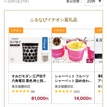
1
~
20
件(全
21
件)
表示切替：
ふるなびイチオシ返礼品
すみだモダン 江戸切子
シャーベット フルーツ
革靴
六角篭目 黒色 粋と技シ
シャーベット 詰め合わ
アシュ
リーズ ヒロタグラスク
せ シャーベット
26.0
東京都墨田区
東京都墨田区
東京都
ラフト 桐箱入り 切子 グ
(9)
(32)
ラス 切子グラス 江戸 コ
81,000
14,000
ップ ロックグラス 水割
りグラス 民芸品 工芸品