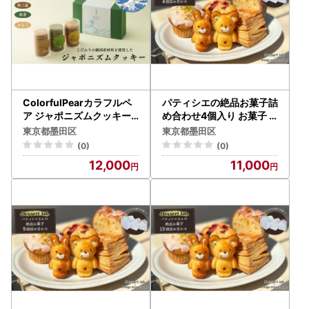
ColorfulPearカラフルペ
パティシエの絶品お菓子詰
ア ジャポニズムクッキー
め合わせ4個入り お菓子
クッキー お菓子 洋菓子 焼
焼菓子 手作り おやつ 詰合
東京都墨田区
東京都墨田区
菓子 和三盆 抹茶 きなこ お
せ 古民家カフェ 手土産 ギ
(0)
(0)
やつ スイーツ 手土産 ギフ
フト プレゼント 墨田区 東
12,000
11,000
ト 墨田区 東京都
京