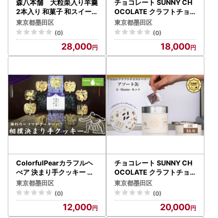
森八本舗 大粒栗入り羊羹
チョコレート SUNNY CH
2本入り 和菓子 和スイー
OCOLATE クラフトチョ
ツ おやつ お茶うけ 栗よう
コレート【アソート缶 （3
東京都墨田区
東京都墨田区
かん 贈答品 お歳暮 お中元
種 12枚入）】 チョコ お菓
(0)
(0)
お土産
子 洋菓子 アソート オリジ
28,000
18,000
ナルデザイン お手土産 ギ
フト 墨田区 東京都
ColorfulPearカラフルヘ
チョコレート SUNNY CH
ぺア 決まり手クッキー ク
OCOLATE クラフトチョ
ッキー お菓子 洋菓子 焼菓
コレート【アソート缶 （3
東京都墨田区
東京都墨田区
子 米粉 米粉クッキー イラ
種 12枚入）+「豆 -Mame
(0)
(0)
スト入り おやつ スイーツ
- /ピーナッツチョコレー
12,000
20,000
手土産 ギフト 墨田区 東京
ト」】 チョコ お菓子 落花