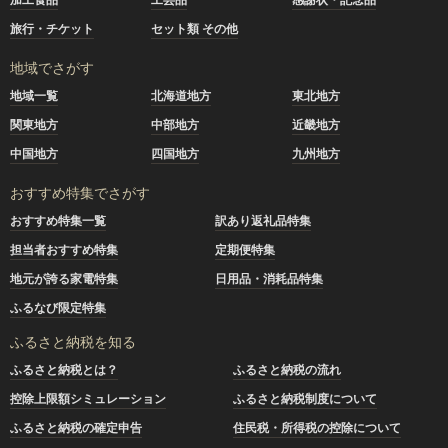
旅行・チケット
セット類 その他
地域でさがす
地域一覧
北海道地方
東北地方
関東地方
中部地方
近畿地方
中国地方
四国地方
九州地方
おすすめ特集でさがす
おすすめ特集一覧
訳あり返礼品特集
担当者おすすめ特集
定期便特集
地元が誇る家電特集
日用品・消耗品特集
ふるなび限定特集
ふるさと納税を知る
ふるさと納税とは？
ふるさと納税の流れ
控除上限額シミュレーション
ふるさと納税制度について
ふるさと納税の確定申告
住民税・所得税の控除について