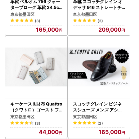
革靴 ベルオム 756 クォー
革靴 スコッチグレイン オ
ターブローグ 革靴 24.5c
デッサ 916 ストレートチ
m
ップ 革靴 26.0cm
東京都墨田区
東京都墨田区
(3)
(3)
165,000
209,000
キーケース＆財布 Quattro
スコッチグレイン ビジネ
（クワトロ）ゴースト フ
スシューズ メンズ アシュ
ァッション小物 チョコ
ランス 3520 セミブロー
東京都墨田区
東京都墨田区
グ 革靴 本革 日本製 EEE 送
(3)
(2)
料無料 ギフト 26.0cm
44,000
165,000