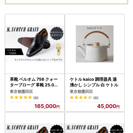
革靴 ベルオム 756 クォー
ケトル kaico 調理器具 湯
ターブローグ 革靴 25.0c
沸かし シンプル 白 ケトル
m
東京都墨田区
東京都墨田区
(6)
(6)
165,000
45,000