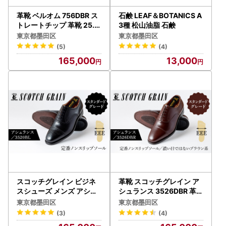
革靴 ベルオム 756DBR ス
石鹸 LEAF＆BOTANICS A
トレートチップ 革靴 25.5
3種 松山油脂 石鹸
cm
東京都墨田区
東京都墨田区
(5)
(4)
165,000
13,000
スコッチグレイン ビジネ
革靴 スコッチグレイン ア
スシューズ メンズ アシュ
シュランス 3526DBR 革靴
ランス 3520 セミブロー
25.5cm
東京都墨田区
東京都墨田区
グ 革靴 本革 日本製 EEE 送
(3)
(4)
料無料 ギフト 25.5cm