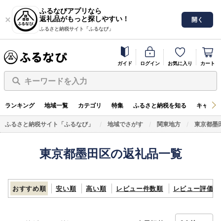
ふるなびアプリなら
返礼品がもっと探しやすい！
開く
ふるさと納税サイト「ふるなび」
ガイド
ログイン
お気に入り
カート
キーワードを入力
ランキング
地域一覧
カテゴリ
特集
ふるさと納税を知る
キャンペ
ふるさと納税サイト「ふるなび」
地域でさがす
関東地方
東京都墨
東京都墨田区の返礼品一覧
おすすめ順
安い順
高い順
レビュー件数順
レビュー評価順