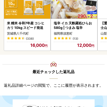
米 精米 令和7年産 コシヒ
塩辛 イカ 天麩羅処ひらお
【置
カリ 10kg スピード発送
580g | つまみ 塩辛
士山
180
茨城県八千代町
福岡県須恵町
山梨
(338)
(13)
16,000
12,000
最近チェックした返礼品
返礼品詳細ページの閲覧で、ここに履歴が表示されます。