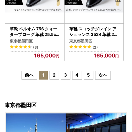
革靴 ベルオム 756 クォー
革靴 スコッチグレイン ア
ターブローグ 革靴 25.5c
シュランス 3524 革靴 25.
m
0cm
東京都墨田区
東京都墨田区
(3)
(2)
165,000
165,000
前へ
1
2
3
4
5
次へ
東京都墨田区