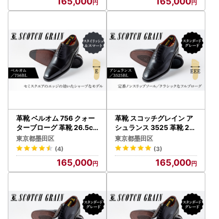
165,000
165,000
革靴 ベルオム 756 クォー
革靴 スコッチグレイン ア
ターブローグ 革靴 26.5c
シュランス 3525 革靴 26.
m
0cm
東京都墨田区
東京都墨田区
(4)
(3)
165,000
165,000