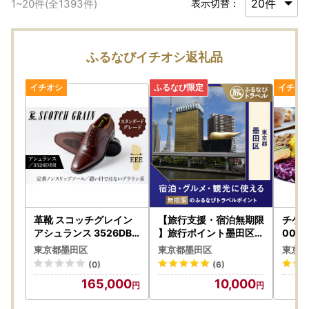
1
~
20
件(全
1393
件)
表示切替：
ふるなびイチオシ返礼品
革靴 スコッチグレイン
【旅行支援・宿泊無期限
チケッ
アシュランス 3526DBR
】旅行ポイント墨田区ふ
00円
革靴 26.0cm
るなびトラベルポイント
ット
東京都墨田区
東京都墨田区
東京都
(0)
(6)
165,000
10,000