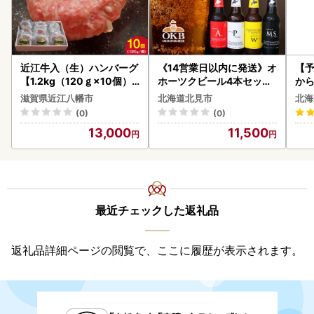
近江牛入（生）ハンバーグ
《14営業日以内に発送》オ
【予
【1.2kg（120ｇ×10個）
ホーツクビール4本セット
から
】【AG09W】
( 飲料 飲み物 お酒 ビール
らい
滋賀県近江八幡市
北海道北見市
北海
クラフトビール 瓶ビール
g 
(0)
(0)
贈答 ギフト 贈り物 お中元
)【
13,000
11,500
御中元 お歳暮 御歳暮 お祝
い プレゼント モルトビー
ル 麦芽100% 熨斗 のし )【
028-0064】
最近チェックした返礼品
返礼品詳細ページの閲覧で、ここに履歴が表示されます。