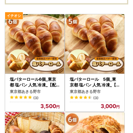
塩バターロール6個_東京
塩バターロール 5個_東
都 塩パン 人気 冷凍_【配
京都 塩パン 人気 冷凍_【
送不可地域：離島】【149
配送不可地域：離島】【1
東京都あきる野市
東京都あきる野市
7076】
599122】
(3)
(3)
3,500
3,000