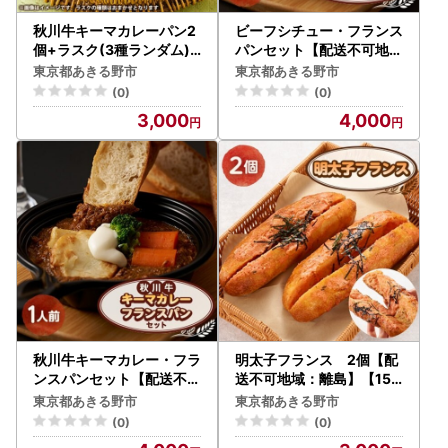
秋川牛キーマカレーパン2
ビーフシチュー・フランス
個+ラスク(3種ランダム)
パンセット【配送不可地域
【配送不可地域：離島】【
：離島】【1497084】
東京都あきる野市
東京都あきる野市
1497073】
(0)
(0)
3,000
4,000
秋川牛キーマカレー・フラ
明太子フランス 2個【配
ンスパンセット【配送不可
送不可地域：離島】【159
地域：離島】【1497085
9123】
東京都あきる野市
東京都あきる野市
】
(0)
(0)