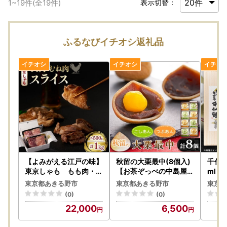
1
~
19
件(全
19
件)
表示切替：
ふるなびイチオシ返礼品
【よみがえる江戸の味】
秋留の大栗最中(8個入)
千代鶴
東京しゃも もも肉・む
【お茶ぞっぺの中島屋(
ml A
ね肉 スライス 1kg(5
あきる野の匠)】【配送
東京都あきる野市
東京都あきる野市
東京都
00g×2) (浅野養鶏場)
不可地域：離島】【150
(0)
(0)
【配送不可地域：離島】
8105】
22,000
6,500
【1429795】