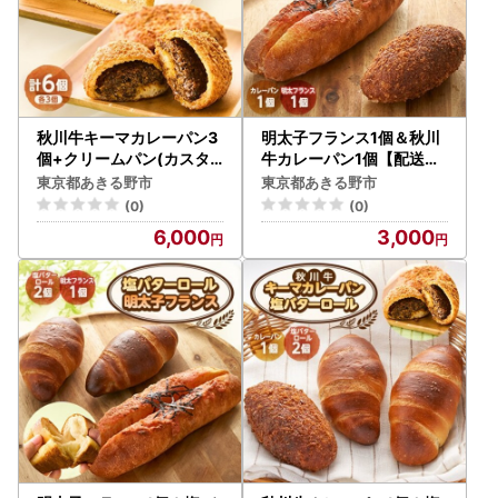
秋川牛キーマカレーパン3
明太子フランス1個＆秋川
個+クリームパン(カスタ
牛カレーパン1個【配送不
ード)3個【配送不可地域
可地域：離島】【159912
東京都あきる野市
東京都あきる野市
：離島】【1497072】
5】
(0)
(0)
6,000
3,000