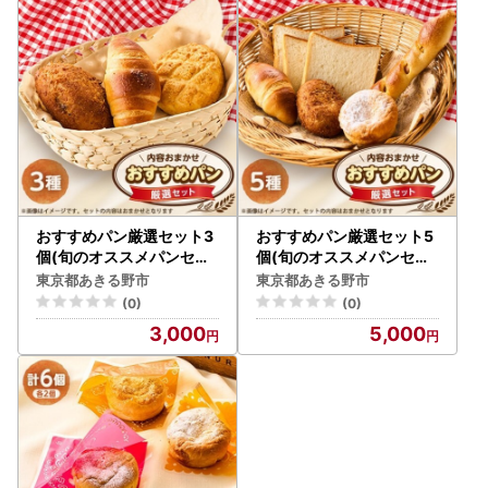
おすすめパン厳選セット3
おすすめパン厳選セット5
個(旬のオススメパンセッ
個(旬のオススメパンセッ
ト)【配送不可地域：離島
ト)【配送不可地域：離島
東京都あきる野市
東京都あきる野市
】【1497078】
】【1497079】
(0)
(0)
3,000
5,000