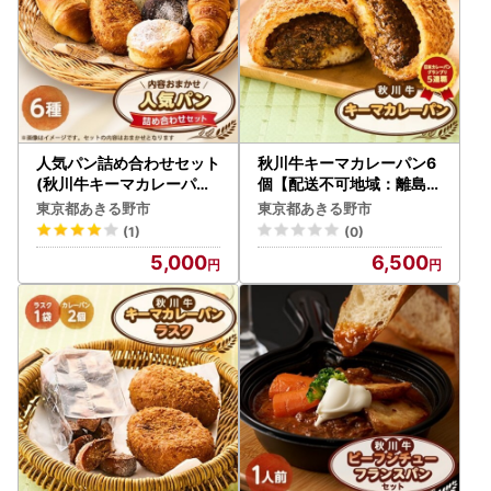
人気パン詰め合わせセット
秋川牛キーマカレーパン6
(秋川牛キーマカレーパン
個【配送不可地域：離島】
、クリームパン、塩バター
【1497071】
東京都あきる野市
東京都あきる野市
ロール、食パン、あんぱん
(1)
(0)
等)【配送不可地域：離島
5,000
6,500
】【1497077】