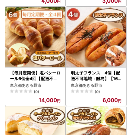
4,000
3,000
【毎月定期便】塩バターロ
明太子フランス 4個【配
ール6個全4回【配送不可
送不可地域：離島】【168
地域：離島】【4065828
8882】
東京都あきる野市
東京都あきる野市
】
(0)
(0)
14,000
6,000