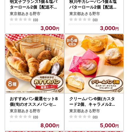
明太子フランス1個＆塩バ
秋川牛カレーパン1個＆塩
ターロール2個【配送不可
バターロール2個【配送不
地域：離島】【1599126
可地域：離島】【159912
東京都あきる野市
東京都あきる野市
】
8】
(0)
(0)
3,000
3,000
おすすめパン厳選セット8
クリームパン6個(カスタ
個(旬のオススメパンセッ
ード2個、キャラメル2個
ト)【配送不可地域：離島
、フランボワーズ2個)【
東京都あきる野市
東京都あきる野市
】【1497080】
配送不可地域：離島】【1
(0)
(0)
497075】
8,000
5,000