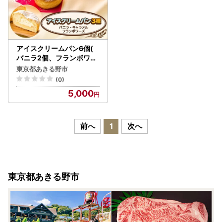
アイスクリームパン6個(
バニラ2個、フランボワー
ズ2個、キャラメル2個)【
東京都あきる野市
配送不可地域：離島】【1
(0)
497081】
5,000
前へ
1
次へ
東京都あきる野市