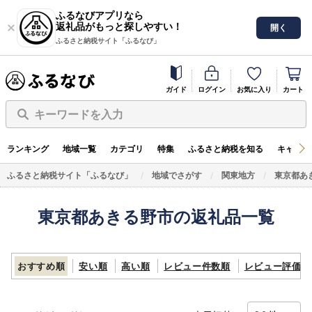
ふるなびアプリなら
返礼品がもっと探しやすい！
開く
ふるさと納税サイト「ふるなび」
ガイド
ログイン
お気に入り
カート
キーワードを入力
ランキング
地域一覧
カテゴリ
特集
ふるさと納税を知る
キャンペ
ふるさと納税サイト「ふるなび」
地域でさがす
関東地方
東京都あ
東京都あきる野市の返礼品一覧
おすすめ順
安い順
高い順
レビュー件数順
レビュー評価順