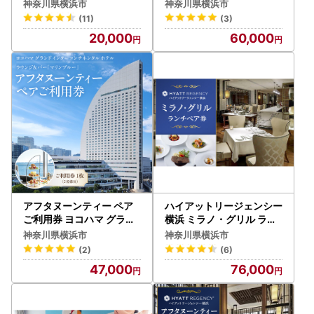
横浜 入場券 チケット AG
ツインルーム 横浜 AFY00
神奈川県横浜市
神奈川県横浜市
M0001
03
(11)
(3)
20,000
60,000
アフタヌーンティー ペア
ハイアットリージェンシー
ご利用券 ヨコハマ グラン
横浜 ミラノ・グリル ラン
ド インターコンチネンタ
チペア券 ｜ 食事券 トラベ
神奈川県横浜市
神奈川県横浜市
ル ホテル マリンブルー 横
ル 旅行 ホテル 観光 チケッ
(2)
(6)
浜 AFV0010
ト AGN0005
47,000
76,000