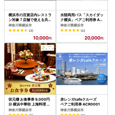
横浜市の百貨店内レストラ
水陸両用バス「スカイダッ
ン対象７店舗で使える共通
ク横浜」ペアご利用券 AF
お食事券 3,000円分 AK
B0001
神奈川県横浜市
神奈川県横浜市
Y0001
(3)
(2)
10,000
20,000
状元樓 お食事券 9,000円
赤レンガcafeクルーズ
分 横浜中華街 上海料理 A
ペアご利用券 ACR0001
DB0002
神奈川県横浜市
神奈川県横浜市