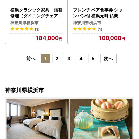
横浜クラシック家具 張替
フレンチ ペア食事券 シャ
修理（ダイニングチェア・
ンパン付 横浜元町 仏蘭西
ソファ）チケット＜ダニエ
料亭 霧笛楼 レストランチ
神奈川県横浜市
神奈川県横浜市
ル＞【50,000円分】 ABL
ケット ALL0001
(1)
(1)
0012
184,000
100,000
前へ
1
2
3
4
5
次へ
神奈川県横浜市