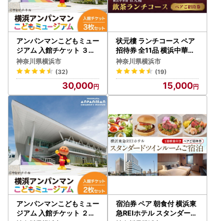
アンパンマンこどもミュー
状元樓 ランチコース ペア
ジアム 入館チケット ３枚
招待券 全11品 横浜中華街
横浜 入場券 チケット AG
上海料理 ADB0004
神奈川県横浜市
神奈川県横浜市
M0002
(32)
(19)
30,000
15,000
アンパンマンこどもミュー
宿泊券 ペア 朝食付 横浜東
ジアム 入館チケット ２枚
急REIホテル スタンダード