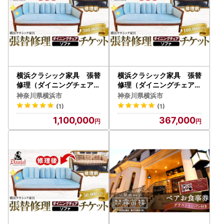
横浜クラシック家具 張替
横浜クラシック家具 張替
修理（ダイニングチェア・
修理（ダイニングチェア・
ソファ）チケット＜ダニエ
ソファ）チケット＜ダニエ
神奈川県横浜市
神奈川県横浜市
ル＞【300,000円分】 A
ル＞【100,000円分】 AB
(1)
(1)
BL0016
L0013
1,100,000
367,000