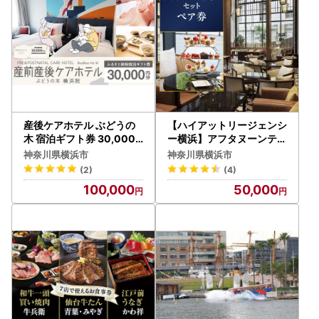
産後ケアホテル ぶどうの
【ハイアットリージェンシ
木 宿泊ギフト券 30,000
ー横浜】アフタヌーンティ
円分 横浜 ギフト マタニテ
ーセットペア券 | ホテル 食
神奈川県横浜市
神奈川県横浜市
ィ ANC0001
事券 スイーツ 紅茶 ロンネ
(2)
(4)
フェルト AGN0006
100,000
50,000