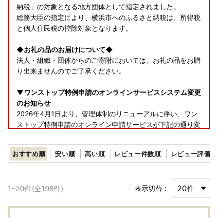
納税」の対象となる地方団体として指定されました。
総務大臣の指定により、横浜市へのふるさと納税は、所得税
と個人住民税の控除対象となります。
◆お礼の品のお届けについて◆
法人・組織・団体からのご寄附においては、お礼の品をお贈
り出来ませんのでご了承ください。
▼ワンストップ特例申請のオンラインサービスシステム変更
のお知らせ
2026年4月1日より、管理体制のリニューアルに伴い、ワン
ストップ特例申請のオンライン申請サービスが下記の通り変
更となりました。
おすすめ順
安い順
高い順
レビュー件数順
レビュー評価順
【変更前】自治体マイページ
【変更後】ふるまど
1
~
20
件(全
198
件)
表示切替：
つきましては、オンラインでのワンストップ特例申請をご希
望の方は、下記をご確認ください。