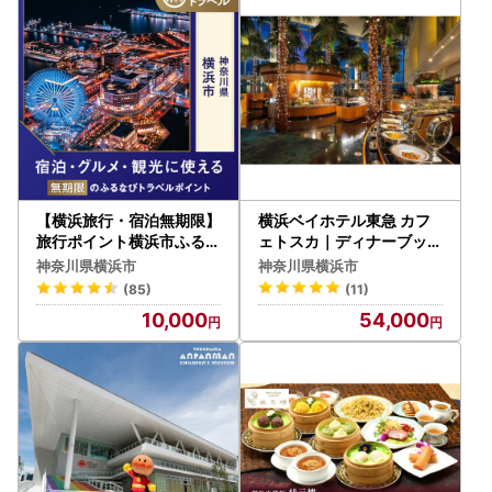
なお、4月1日以前に「自治体マイページ」にて申請を完了さ
れている場合、現在は同マイページ上で申請状況をご確認い
ただけない状態となっております。
ご不便をおかけしておりますこと、誠に申し訳ございませ
ん。
申請がお済みの方につきましては、申請時に申請完了メール
が送信されておりますので、そちらにて受付完了をご確認い
ただけます。
【横浜旅行・宿泊無期限】
横浜ベイホテル東急 カフ
申請状況の確認やご不明な点がございましたら、お手数では
旅行ポイント横浜市ふるな
ェトスカ｜ディナーブッフ
びトラベルポイント
ェ ペア AGE0005
ございますが下記サポート室までお問い合わせください。
神奈川県横浜市
神奈川県横浜市
(85)
(11)
【横浜市ふるさと納税サポート室】
10,000
54,000
TEL：050-5538-7986
Mail:support@yokohama.furusato-lg.jp
営業日のご案内 平日9時～18時 ※土日祝日、GW、年末年
始は休業となります