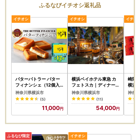
【ふるまどについて】
ふるなびイチオシ返礼品
「ふるまど」では、複数回の寄附や複数自治体様へのワンス
トップ特例申請をまとめて行うことができます。
ぜひ会員登録の上ご活用くださいませ。
下記リンクよりオンライン申請サービス「ふるまど」をご利
用いただけます。
【ふるまどリンク】
https://furumado.jp/
【ご利用手順】
---------------------------
バターバトラー バター
横浜ベイホテル東急 カ
崎陽軒
1.公的個人認証アプリ「IAM（アイアム）」をインストール
フィナンシェ（12個入
フェトスカ｜ディナーブ
横浜名
）｜ フィナンシェ お土
ッフェ ペア AGE0005
売 シ
2.「ふるまど」に新規アカウント登録
神奈川県横浜市
神奈川県横浜市
神奈川
産 ギフト プレゼント バ
7
3.寄附情報を登録
(5)
(11)
ター 横浜 東京 AAK000
4.ワンストップ特例申請を実施
11,000
54,000
9
※複数の寄附登録後は、まとめてワンストップ特例申請が可
能です。
5.マイナンバーカードで暗証番号を入力
6.申請完了
-----------------------------------------