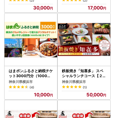
(2)
(2)
30,000
17,000
はまポンふるさと納税チケ
鉄板焼き「知喜多」 スペ
ット3000円分（1000円
シャルランチコース【２名
×3枚） AJV0001
様体験チケット】 AOM0
神奈川県横浜市
神奈川県横浜市
004
(4)
(1)
10,000
50,000