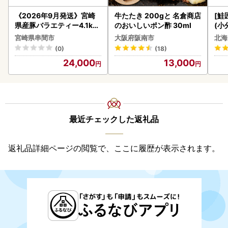
《2026年9月発送》宮崎
牛たたき 200gと 名倉商店
[鮭
県産豚バラエティー4.1kg
のおいしいポン酢 30ml
(小
セット_K033-057-2609
5
宮崎県串間市
大阪府阪南市
北海
(0)
(18)
24,000
13,000
最近チェックした返礼品
返礼品詳細ページの閲覧で、ここに履歴が表示されます。