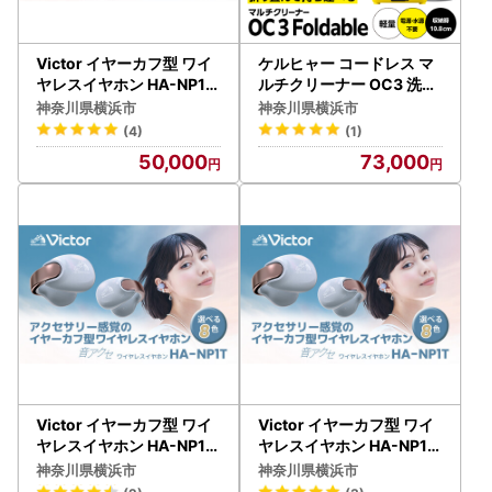
Victor イヤーカフ型 ワイ
ケルヒャー コードレス マ
ヤレスイヤホン HA-NP1T
ルチクリーナー OC3 洗浄
-H アイスグレー イヤホン
機 掃除 アウトドア APV0
神奈川県横浜市
神奈川県横浜市
AJZ0014VC03
005
(4)
(1)
50,000
73,000
Victor イヤーカフ型 ワイ
Victor イヤーカフ型 ワイ
ヤレスイヤホン HA-NP1T
ヤレスイヤホン HA-NP1T
-PN サンドピーチ イヤホ
-W オフホワイト イヤホン
神奈川県横浜市
神奈川県横浜市
ン AJZ0014VC07
AJZ0014VC05