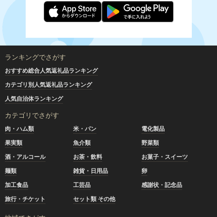
ランキングでさがす
おすすめ総合人気返礼品ランキング
カテゴリ別人気返礼品ランキング
人気自治体ランキング
カテゴリでさがす
肉・ハム類
米・パン
電化製品
果実類
魚介類
野菜類
酒・アルコール
お茶・飲料
お菓子・スイーツ
麺類
雑貨・日用品
卵
加工食品
工芸品
感謝状・記念品
旅行・チケット
セット類 その他