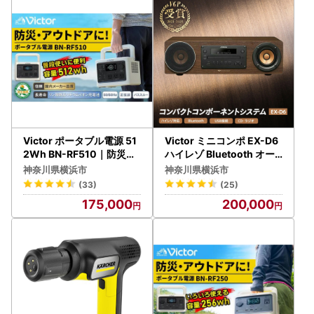
なお、4月1日以前に「自治体マイページ」にて申請を完了さ
れている場合、現在は同マイページ上で申請状況をご確認い
ただけない状態となっております。
ご不便をおかけしておりますこと、誠に申し訳ございませ
ん。
申請がお済みの方につきましては、申請時に申請完了メール
が送信されておりますので、そちらにて受付完了をご確認い
ただけます。
Victor ポータブル電源 51
Victor ミニコンポ EX-D6
申請状況の確認やご不明な点がございましたら、お手数では
2Wh BN-RF510｜防災・
ハイレゾ Bluetooth オー
アウトドアに 横浜市 AJZ
ディオ 家電 スピーカー AJ
ございますが下記サポート室までお問い合わせください。
神奈川県横浜市
神奈川県横浜市
0004
Z0002
(33)
(25)
【横浜市ふるさと納税サポート室】
175,000
200,000
TEL：050-5538-7986
Mail:support@yokohama.furusato-lg.jp
営業日のご案内 平日9時～18時 ※土日祝日、GW、年末年
始は休業となります