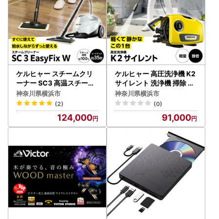
ケルヒャー スチームクリ
ケルヒャー 高圧洗浄機 K2
ーナー SC3 高温スチーム
サイレント 洗浄機 掃除 洗
家電 掃除 APV0004
車 APV0003
神奈川県横浜市
神奈川県横浜市
(2)
(0)
124,000
91,000