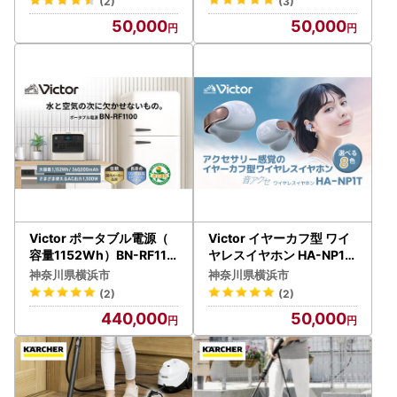
(2)
(3)
50,000
50,000
Victor ポータブル電源（
Victor イヤーカフ型 ワイ
容量1152Wh）BN-RF110
ヤレスイヤホン HA-NP1T
0｜防災やキャンプで大活
-T マルーン イヤホン AJZ
神奈川県横浜市
神奈川県横浜市
躍のバッテリ－ 横浜市 AJ
0014VC04
(2)
(2)
Z0013
440,000
50,000