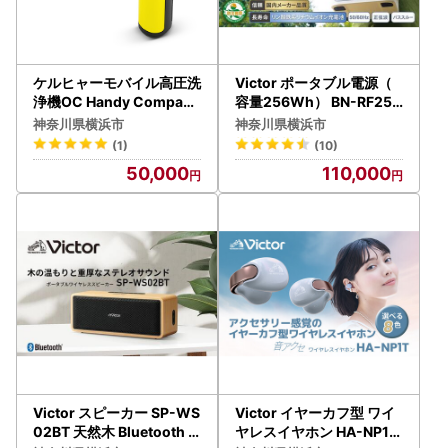
ケルヒャーモバイル高圧洗
Victor ポータブル電源（
浄機OC Handy Compact
容量256Wh） BN-RF250
（ハンディエア） APV00
｜防災やキャンプに 横浜
神奈川県横浜市
神奈川県横浜市
07
市 AJZ0005
(1)
(10)
50,000
110,000
Victor スピーカー SP-WS
Victor イヤーカフ型 ワイ
02BT 天然木 Bluetooth
ヤレスイヤホン HA-NP1T