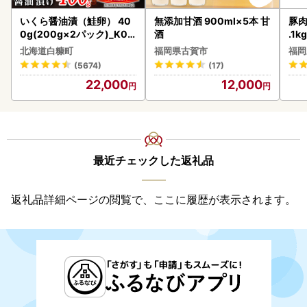
いくら醤油漬（鮭卵） 40
無添加甘酒 900ml×5本 甘
豚肉
0g(200g×2パック)_K02
酒
.1k
2-1676
北海道白糠町
福岡県古賀市
福岡
(5674)
(17)
22,000
12,000
最近チェックした返礼品
返礼品詳細ページの閲覧で、ここに履歴が表示されます。