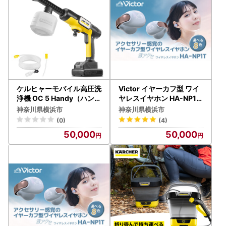
ケルヒャーモバイル高圧洗
Victor イヤーカフ型 ワイ
浄機 OC 5 Handy（ハンデ
ヤレスイヤホン HA-NP1T
ィジェット） APV0006
-AN エターナルブルー イ
神奈川県横浜市
神奈川県横浜市
ヤホン AJZ0014VC06
(0)
(4)
50,000
50,000