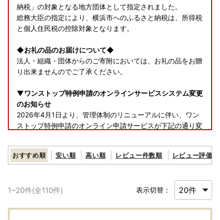
納税」の対象となる地方団体として指定されました。
総務大臣の指定により、横浜市へのふるさと納税は、所得税
と個人住民税の控除対象となります。
◆お礼の品のお届けについて◆
法人・組織・団体からのご寄附においては、お礼の品をお贈
り出来ませんのでご了承ください。
▼ワンストップ特例申請のオンラインサービスシステム変更
のお知らせ
2026年4月1日より、管理体制のリニューアルに伴い、ワン
ストップ特例申請のオンライン申請サービスが下記の通り変
更となりました。
おすすめ順
安い順
高い順
レビュー件数順
レビュー評価順
【変更前】自治体マイページ
【変更後】ふるまど
1
~
20
件(全
110
件)
表示切替：
つきましては、オンラインでのワンストップ特例申請をご希
望の方は、下記をご確認ください。