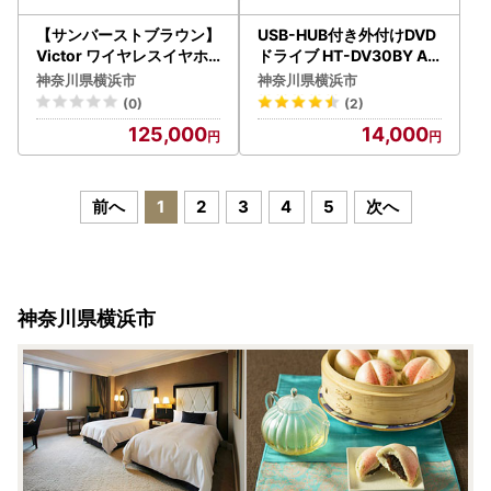
【サンバーストブラウン】
USB-HUB付き外付けDVD
Victor ワイヤレスイヤホ
ドライブ HT-DV30BY AO
ン HA-FW5000T 木の振
P0014
神奈川県横浜市
神奈川県横浜市
動板 WOODシリーズ AJZ
(0)
(2)
0015VC01
125,000
14,000
前へ
1
2
3
4
5
次へ
神奈川県横浜市