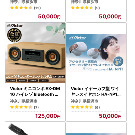
オーディオ 家電 AJZ000
ティールブルー イヤホン
神奈川県横浜市
神奈川県横浜市
8
AJZ0014VC01
(12)
(9)
50,000
50,000
Victor ミニコンポ EX-DM
Victor イヤーカフ型 ワイ
10 ハイレゾ Bluetooth オ
ヤレスイヤホン HA-NP1T
ーディオ 家電 スピーカー
-B コールブラック イヤホ
神奈川県横浜市
神奈川県横浜市
AJZ0006
ン AJZ0014VC02
(7)
(6)
125,000
50,000