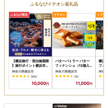
【ふるまどについて】
ふるなびイチオシ返礼品
「ふるまど」では、複数回の寄附や複数自治体様へのワンス
トップ特例申請をまとめて行うことができます。
ぜひ会員登録の上ご活用くださいませ。
下記リンクよりオンライン申請サービス「ふるまど」をご利
用いただけます。
【ふるまどリンク】
https://furumado.jp/
【ご利用手順】
---------------------------
【横浜旅行・宿泊無期限
バターバトラー バター
横浜ベ
1.公的個人認証アプリ「IAM（アイアム）」をインストール
】旅行ポイント横浜市ふ
フィナンシェ（12個入
フェ
るなびトラベルポイント
）｜ フィナンシェ お土
ッフェ
2.「ふるまど」に新規アカウント登録
神奈川県横浜市
神奈川県横浜市
神奈川
産 ギフト プレゼント バ
3.寄附情報を登録
(85)
(5)
ター 横浜 東京 AAK000
4.ワンストップ特例申請を実施
10,000
11,000
9
※複数の寄附登録後は、まとめてワンストップ特例申請が可
能です。
5.マイナンバーカードで暗証番号を入力
6.申請完了
-----------------------------------------