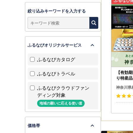
■天候不良
返礼品の配
絞り込みキーワードを入力する
ご迷惑をお
なお、出荷
ふるなびオリジナルサービス
ふるなびカタログ
【有効期
ふるなびトラベル
り特産品
模原市カ
ふるなびクラウドファン
神奈川県
ディング対象
地域の願いに応える使い道
価格帯