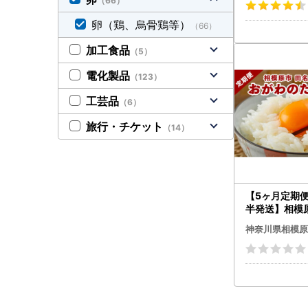
（66）
補償3個)×3か
玉子 たまご 生
卵（鶏、烏骨鶏等）
（66）
コク 旨味 旨み
加工食品
（5）
電化製品
（123）
工芸品
（6）
旅行・チケット
（14）
【5ヶ月定期
半発送】相模
がわのたまご
神奈川県相模原
サイズ 30個(
補償3個)×5か
玉子 たまご 生
コク 旨味 旨み