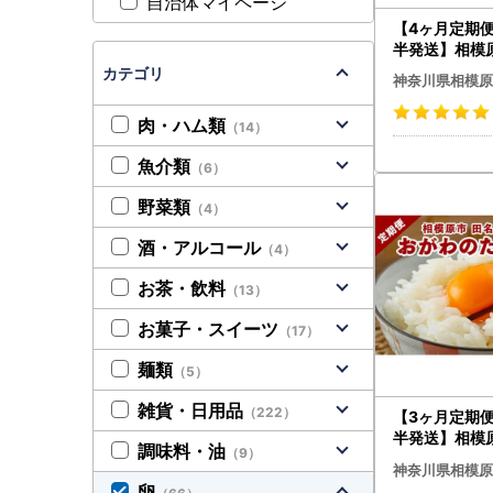
自治体マイページ
【4ヶ月定期
半発送】相模
がわのたまご
カテゴリ
神奈川県相模原
サイズ 30個(
補償3個)×4か
肉・ハム類
（14）
玉子 たまご 生
コク 旨味 旨み
魚介類
（6）
野菜類
（4）
酒・アルコール
（4）
お茶・飲料
（13）
お菓子・スイーツ
（17）
麺類
（5）
雑貨・日用品
（222）
【3ヶ月定期
半発送】相模
調味料・油
（9）
がわのたまご
神奈川県相模原
サイズ 30個(
卵