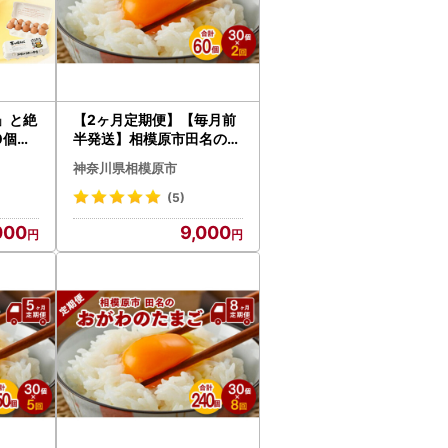
」と絶
【2ヶ月定期便】【毎月前
0個入
半発送】相模原市田名のお
たまご
がわのたまご ピンク卵 M
神奈川県相模原市
 卵かけ
サイズ 30個(27個＋割れ
補償3個)×2か月| 卵 鶏卵
(5)
玉子 たまご 生卵 国産 濃厚
000
9,000
コク 旨味 旨み