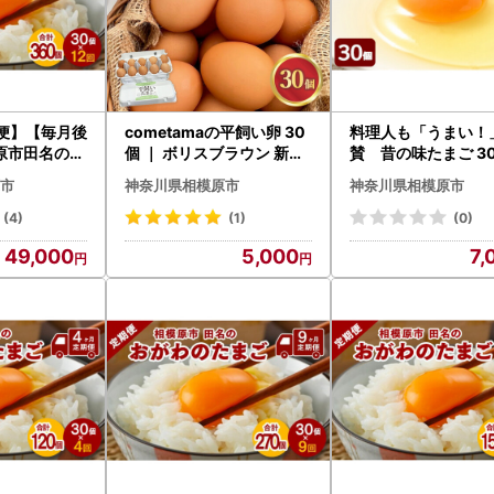
期便】【毎月後
cometamaの平飼い卵 30
料理人も「うまい！
原市田名のお
個 ｜ ボリスブラウン 新鮮
賛 昔の味たまご 3
ご ピンク卵
平飼い ケージフリー 鶏卵
り ｜ 卵 鶏卵 玉子 
市
神奈川県相模原市
神奈川県相模原市
(27個＋割れ
玉子 たまご 生卵 国産 たま
生卵 国産 濃厚 コク
か月
ごかけご飯 朝食 ※離島へ
ご飯 旨味 旨み
(4)
(1)
(0)
の配送不可
49,000
5,000
7,