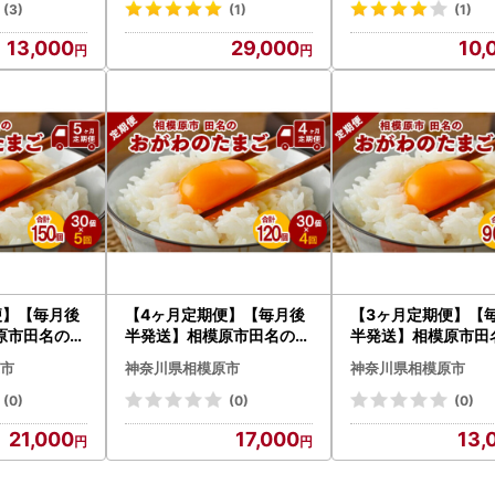
月| 卵 鶏卵
補償3個)×7か月 | 卵 鶏卵
たまご 生卵 国産 濃
(3)
(1)
(1)
卵 国産 濃厚
玉子 たまご 生卵 国産 濃厚
旨味 旨み
13,000
29,000
10,
コク 旨味 旨み
便】【毎月後
【4ヶ月定期便】【毎月後
【3ヶ月定期便】【
原市田名のお
半発送】相模原市田名のお
半発送】相模原市田
 ピンク卵 M
がわのたまご ピンク卵 M
がわのたまご ピンク
市
神奈川県相模原市
神奈川県相模原市
27個＋割れ
サイズ 30個(27個＋割れ
サイズ 30個(27個
月| 卵 鶏卵
補償3個)×4か月| 卵 鶏卵
補償3個)×3か月| 卵
(0)
(0)
(0)
卵 国産 濃厚
玉子 たまご 生卵 国産 濃厚
玉子 たまご 生卵 国
21,000
17,000
13,
コク 旨味 旨み
コク 旨味 旨み