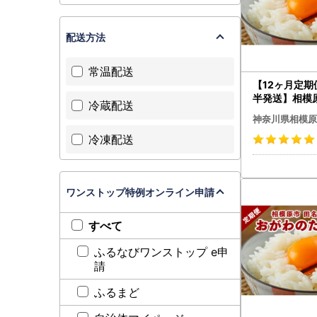
配送方法
常温配送
【12ヶ月定
半発送】相模
冷蔵配送
がわのたま
神奈川県相模原
Mサイズ 30個
冷凍配送
補償3個)×12
ワンストップ特例オンライン申請
すべて
ふるなびワンストップ e申
請
ふるまど