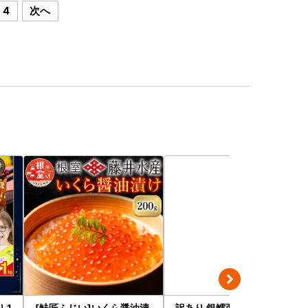
4
次へ
[鮭匠ふじい]いくら醤油漬
訳あり 銀鱈西京漬け 10切