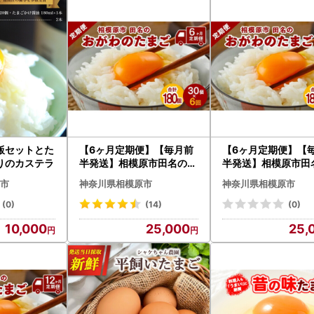
飯セットとた
【6ヶ月定期便】【毎月前
【6ヶ月定期便】【
りのカステラ
半発送】相模原市田名のお
半発送】相模原市田
がわのたまご ピンク卵 M
がわのたまご ピンク
市
神奈川県相模原市
神奈川県相模原市
サイズ 30個(27個＋割れ
サイズ 30個(27個
補償3個)×6か月
補償3個)×6か月
(0)
(14)
(0)
10,000
25,000
25,