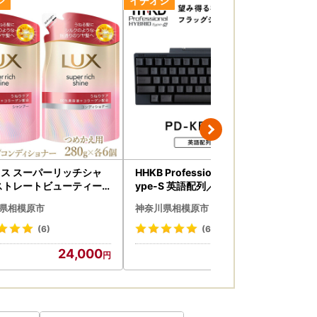
わせください。
ス スーパーリッチシャ
HHKB Professional HYBRID T
HH
ストレートビューティー
ype-S 英語配列／墨 PD-KB80
英語
ケアシャンプー/コンデ
0BS
KT
県相模原市
神奈川県相模原市
神
ナー つめかえ用 280g
 ※離島への配送不可
(6)
(6)
24,000
130,000