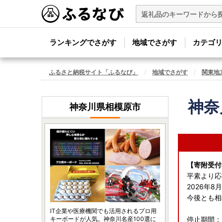
ランキングでさがす
地域でさがす
カテゴ
ふるさと納税サイト「ふるなび」
地域でさがす
関東地
神奈
神奈川県相模原市
【寄附受付
平素より応
2026年
今後とも相
IT企業や医療機関でも活用されるプロ用
キーボードが人気。神奈川名産100選に
停止期間：2