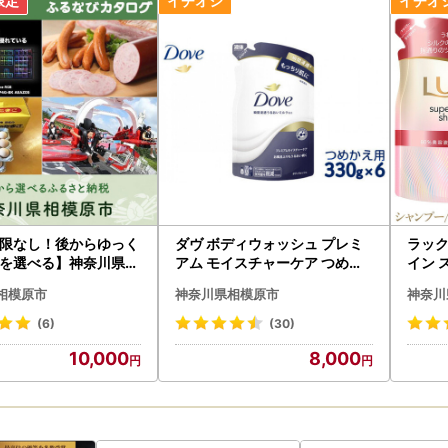
による配送遅延について
送におきまして、天候の影響により遅延が発生する場合がございます。
かけしますが、何卒ご了承くださいますようお願い申し上げます。
後の配送状況につきましては、お手数ですが運送会社まで直接お問い合
限なし！後からゆっく
ダヴ ボディウォッシュ プレミ
ラック
を選べる】神奈川県相
アム モイスチャーケア つめか
イン 
タログポイント
え用 330g×6 ※着日指定不可
うねり
相模原市
神奈川県相模原市
神奈川
※離島への配送不可
ィショ
各6個
(6)
(30)
10,000
8,000