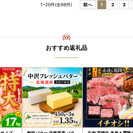
1
~
20
件(全
66
件)
前へ
1
2
3
おすすめ返礼品
5Lサイズ
無塩バター 北海道産 バタ
牛肉 宮崎牛 赤身＆霜降り 1