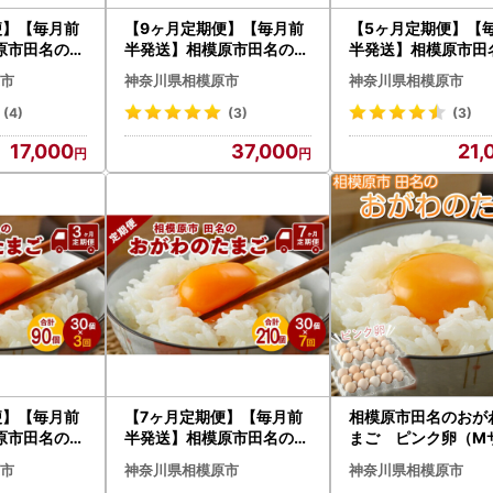
便】【毎月前
【9ヶ月定期便】【毎月前
【5ヶ月定期便】【
原市田名のお
半発送】相模原市田名のお
半発送】相模原市田
 ピンク卵 M
がわのたまご ピンク卵 M
がわのたまご ピンク
市
神奈川県相模原市
神奈川県相模原市
27個＋割れ
サイズ 30個(27個＋割れ
サイズ 30個(27個
月| 卵 鶏卵
補償3個)×9か月 | 卵 鶏卵
補償3個)×5か月| 卵
(4)
(3)
(3)
卵 国産 濃厚
玉子 たまご 生卵 国産 濃厚
玉子 たまご 生卵 国
17,000
37,000
21,
コク 旨味 旨み
コク 旨味 旨み
便】【毎月前
【7ヶ月定期便】【毎月前
相模原市田名のおが
原市田名のお
半発送】相模原市田名のお
まご ピンク卵（M
 ピンク卵 M
がわのたまご ピンク卵 M
）75個＋割れ補償5
市
神奈川県相模原市
神奈川県相模原市
27個＋割れ
サイズ 30個(27個＋割れ
（計80個）|卵 鶏卵