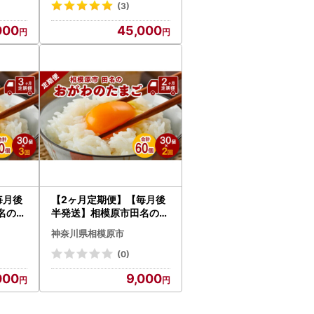
厚 コク
補償3個)×11か月| 卵 鶏卵
(3)
玉子 たまご 生卵 国産 濃厚
000
45,000
コク 旨味 旨み
毎月後
【2ヶ月定期便】【毎月後
名のお
半発送】相模原市田名のお
卵 M
がわのたまご ピンク卵 M
神奈川県相模原市
＋割れ
サイズ 30個(27個＋割れ
 鶏卵
補償3個)×2か月| 卵 鶏卵
(0)
産 濃厚
玉子 たまご 生卵 国産 濃厚
000
9,000
コク 旨味 旨み