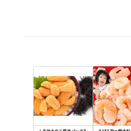
ムラサキウニ塩水パック7
えび 1.7kg 特大