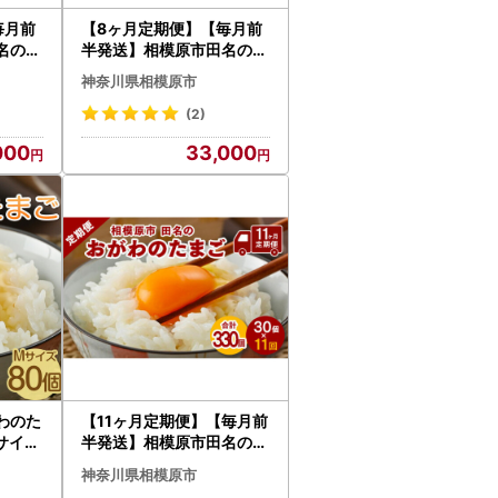
毎月前
【8ヶ月定期便】【毎月前
名のお
半発送】相模原市田名のお
卵 M
がわのたまご ピンク卵 M
神奈川県相模原市
＋割れ
サイズ 30個(27個＋割れ
 鶏卵
補償3個)×8か月 | 卵 鶏卵
(2)
産 濃厚
玉子 たまご 生卵 国産 濃厚
000
33,000
コク 旨味 旨み
わのた
【11ヶ月定期便】【毎月前
サイズ
半発送】相模原市田名のお
個入り
がわのたまご ピンク卵 M
神奈川県相模原市
 玉子
サイズ 30個(27個＋割れ