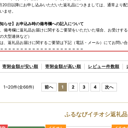
年7月20日以降にお申し込みいただいた返礼品につきましては、通常より
いませ。
知らせ】お申込み時の備考欄への記入について
、備考欄に返礼品お届けに関するご要望をいただいた場合、お受けする
の大型連休など）
は、返礼品お届けに関するご要望は下記（電話・メール）にてお問い合
＝＝＝＝＝＝＝＝＝＝＝＝＝＝＝＝＝＝＝＝＝
はこちらまで≫
さと納税コールセンター
寄附金額が
安い順
寄附金額が
高い順
レビュー件数順
3096-7968
ォーム：https://faq.furu-po.com/
0時～17時（但し1/1～1/3は休業）
＝＝＝＝＝＝＝＝＝＝＝＝＝＝＝＝＝＝＝＝＝
1
~
20
件(全
66
件)
前へ
1
2
3
4
次へ
「ふるさと納税」総務大臣からの指定について◆
、令和7年9月26日付で総務大臣から「ふるさと納税」の対象となる地
指定により、相模原市へのふるさと納税は、所得税と個人住民税の控除
ふるなびイチオシ返礼品