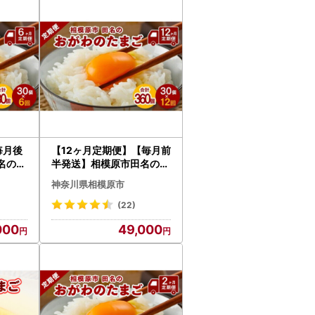
毎月後
【12ヶ月定期便】【毎月前
名のお
半発送】相模原市田名のお
卵 M
がわのたまご ピンク卵
神奈川県相模原市
＋割れ
Mサイズ 30個(27個＋割れ
補償3個)×12か月
(22)
000
49,000