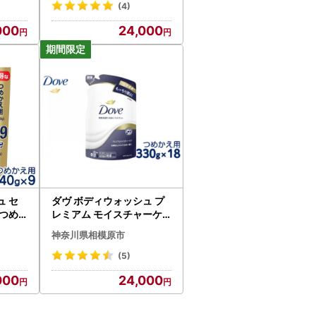
各6個 ※離島への配送不可
(4)
000
24,000
 セ
ダヴ ボディウォッシュ プ
つめ
レミアム モイスチャーケ
離島への
ア つめかえ用 330g×18 ※
神奈川県相模原市
着日指定不可 ※離島への配
送不可◇
(5)
000
24,000