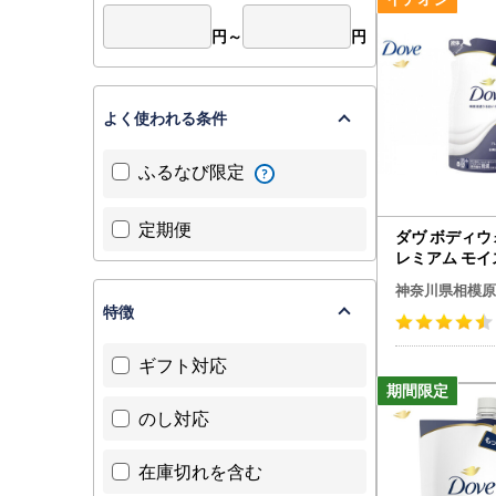
円～
円
よく使われる条件
ふるなび限定
定期便
ダヴ ボディウ
レミアム モ
ア つめかえ用 3
神奈川県相模原
着日指定不可 
特徴
送不可
ギフト対応
のし対応
在庫切れを含む