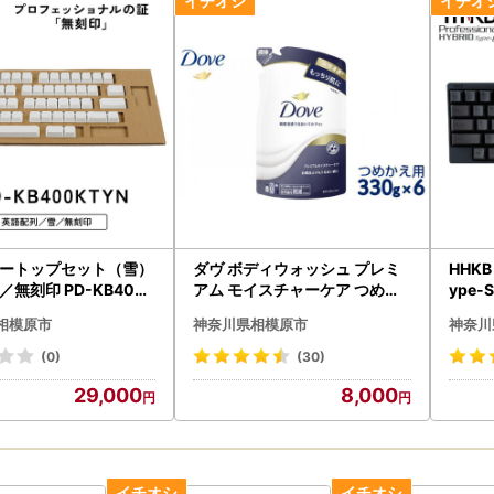
による配送遅延について
送におきまして、天候の影響により遅延が発生する場合がございます。
かけしますが、何卒ご了承くださいますようお願い申し上げます。
後の配送状況につきましては、お手数ですが運送会社まで直接お問い合
 キートップセット（雪）
ダヴ ボディウォッシュ プレミ
HHKB 
無刻印 PD-KB400
アム モイスチャーケア つめか
ype-
え用 330g×6 ※着日指定不可
0BS
相模原市
神奈川県相模原市
神奈川
※離島への配送不可
(0)
(30)
29,000
8,000