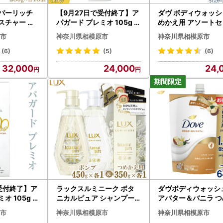
ーパーリッチ
【9月27日で受付終了】ア
ダヴ ボディウォッシ
スチャー 保
パガード プレミオ 105g 3
めかえ用 アソートセ
つめかえ用 2
個 | 期間限定 歯磨き粉 ハ
30g×18 ※着日指定
市
神奈川県相模原市
神奈川県相模原市
※離島への配送
ミガキ 歯 デンタルケア
離島への配送不可
(6)
(5)
(6)
32,000
24,000
24,
受付終了】ア
ラックスルミニーク ボタ
ダヴボディウォッシュ
オ 105g 6
ニカルピュア シャンプー/
アバター＆バニラ つ
 歯磨き粉 ハ
トリートメント ポンプ45
え用640g×9 ※離
市
神奈川県相模原市
神奈川県相模原市
ンタルケア
0g・つめかえ用350g 各1
送不可