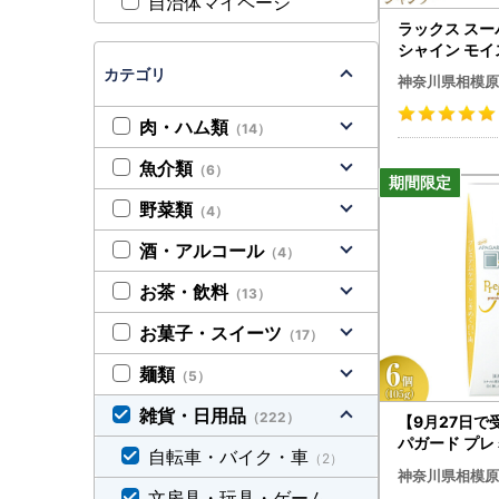
自治体マイページ
ラックス ス
シャイン モイ
湿シャンプー 
カテゴリ
神奈川県相模原
80g 18個 
不可
肉・ハム類
（14）
魚介類
（6）
野菜類
（4）
酒・アルコール
（4）
お茶・飲料
（13）
お菓子・スイーツ
（17）
麺類
（5）
雑貨・日用品
（222）
【9月27日で
パガード プレミ
自転車・バイク・車
（2）
個 | 期間限定
神奈川県相模原
ミガキ 歯 デ
文房具・玩具・ゲーム