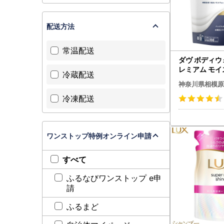
配送方法
常温配送
ダヴ ボディウ
レミアム モ
冷蔵配送
ア つめかえ用 6
神奈川県相模原
着日指定不可 
冷凍配送
送不可
ワンストップ特例オンライン申請
すべて
ふるなびワンストップ e申
請
ふるまど