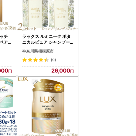
ッチ
ラックス ルミニーク ボタ
リペア
ニカルピュア シャンプー/
かえ
トリートメント つめかえ
神奈川県相模原市
島への
用 350g 各5個 ※着日指定
不可 ※離島への配送不可
(9)
000
26,000