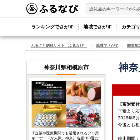
ランキングでさがす
地域でさがす
カテゴ
ふるさと納税サイト「ふるなび」
地域でさがす
関東地
神奈
神奈川県相模原市
【寄附受付
平素より応
2026年
今後とも相
IT企業や医療機関でも活用されるプロ用
キーボードが人気。神奈川名産100選に
停止期間：2