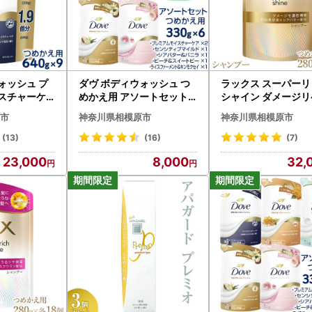
ォッシュ プ
ダヴ ボディウォッシュ つ
ラックス スーパーリ
イスチャーケ
めかえ用 アソートセット 3
シャイン ダメージ
40g×9 ※
30g×6 ※着日指定不可 ※
補修シャンプー つめ
市
神奈川県相模原市
神奈川県相模原市
※離島への配
離島への配送不可
用 280g 18個 ※離
配送不可
(13)
(16)
(7)
23,000
8,000
32,