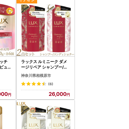
ッチ
ラックス ルミニーク ダメ
ビュ
ージリペア シャンプー/ト
シャ
リートメント つめかえ用 3
神奈川県相模原市
ョナー
50g 各5個 ※着日指定不可
6個 ※
※離島への配送不可
(6)
000
26,000