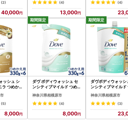
個セット ※離島への配送不
(2)
(4)
(4)
可
40,000
13,000
23,
ォッシュ シ
ダヴ ボディウォッシュ セ
ダヴボディウォッシュ
ニラ つめか
ンシティブマイルド つめ
ンシティブマイルド 
6 ※着日指定
かえ用 330g×6 ※着日指
かえ用640g×9 ※
市
神奈川県相模原市
神奈川県相模原市
の配送不可
定不可 ※離島への配送不可
配送不可
(5)
(4)
(3)
8,000
8,000
23,