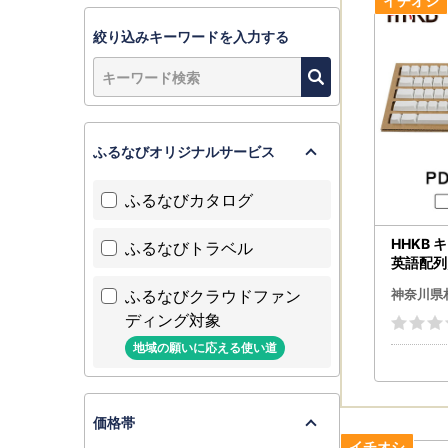
■天候不良
返礼品の配
絞り込みキーワードを入力する
ご迷惑をお
なお、出荷
ふるなびオリジナルサービス
ふるなびカタログ
HHKB
ふるなびトラベル
英語配列／
KTYN
ふるなびクラウドファン
神奈川県
ディング対象
地域の願いに応える使い道
価格帯