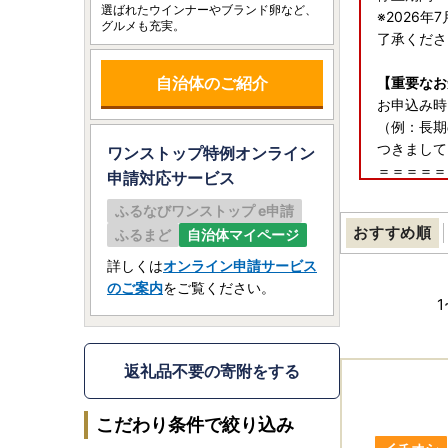
選ばれたウインナーやブランド卵など、
※2026
グルメも充実。
了承くださ
自治体のご紹介
【重要なお
お申込み時
（例：長期
つきまして
ワンストップ特例オンライン
＝＝＝＝＝
申請
対応サービス
≪お問合せ
ふるなびワンストップ e申請
JTBふる
おすすめ順
ふるまど
自治体マイページ
Tel：050-
お問い合わせフ
詳しくは
オンライン申請サービス
年中無休 1
のご案内
をご覧ください。
＝＝＝＝＝
1
◆相模原市
相模原市は
返礼品不要の寄附をする
総務大臣の
こだわり条件で絞り込み