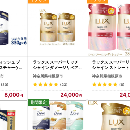
ォッシュ プ
ラックス スーパーリッチ
ラックス スーパーリ
イスチャーケ
シャイン ダメージリペア
シャイン ストレート
30g×6 ※
補修シャンプー/コンディ
ーティー うねりケア
市
神奈川県相模原市
神奈川県相模原市
※離島への配
ショナー つめかえ用 280g
ンプー/コンディシ
各6個 ※離島への配送不可
つめかえ用 280g 各
(30)
(23)
(6)
離島への配送不可
8,000
24,000
24,