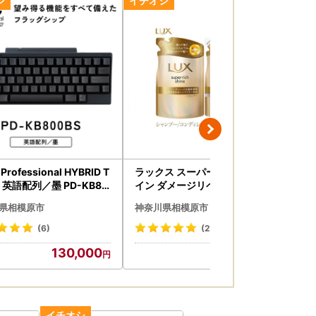
わせください。
Professional HYBRID T
ラックス スーパーリッチシャ
ラ
S 英語配列／墨 PD-KB80
イン ダメージリペア 補修シャ
イ
ンプー/コンディショナー つめ
う
県相模原市
神奈川県相模原市
神
かえ用 280g 各6個 ※離島への
ィシ
配送不可
各
(6)
(23)
130,000
24,000