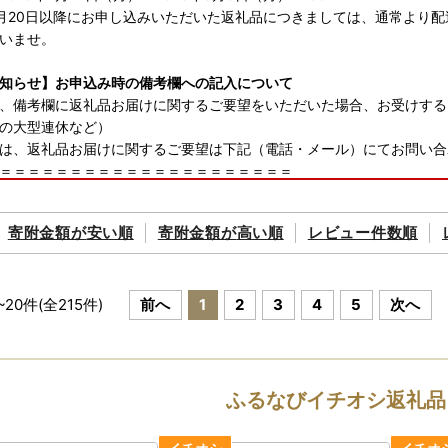
年7月20日以降にお申し込みいただいた返礼品につきましては、通常より
いませ。
知らせ】お申込み時の備考欄への記入について
、備考欄に返礼品お届けに関するご要望をいただいた場合、お受けする
の大型連休など）
は、返礼品お届けに関するご要望は下記（電話・メール）にてお問い合
＝＝＝＝＝＝＝＝＝＝＝＝＝＝＝＝＝＝＝＝＝
はこちらまで≫
さと納税コールセンター
寄附金額が
安い順
寄附金額が
高い順
レビュー件数順
3096-7968
ォーム：https://faq.furu-po.com/
0時～17時（但し1/1～1/3は休業）
＝＝＝＝＝＝＝＝＝＝＝＝＝＝＝＝＝＝＝＝＝
~
20
件(全
215
件)
前へ
1
2
3
4
5
次へ
「ふるさと納税」総務大臣からの指定について◆
、令和7年9月26日付で総務大臣から「ふるさと納税」の対象となる地
指定により、相模原市へのふるさと納税は、所得税と個人住民税の控除
ふるなびイチオシ返礼品