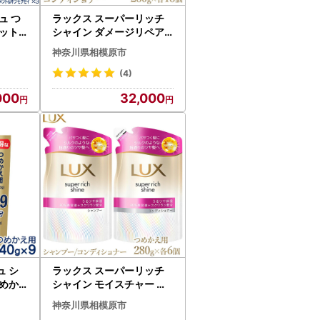
ュ つ
ラックス スーパーリッチ
ット 3
シャイン ダメージリペア
不可 ※
補修コンディショナー つ
神奈川県相模原市
めかえ用 280g 18個 ※離
島への配送不可
(4)
000
32,000
 シ
ラックス スーパーリッチ
めか
シャイン モイスチャー 保
島への配
湿シャンプー/コンディシ
神奈川県相模原市
ョナー つめかえ用 280g