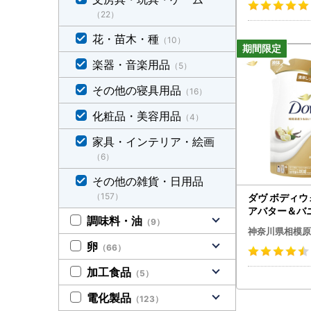
（22）
花・苗木・種
（10）
楽器・音楽用品
（5）
その他の寝具用品
（16）
化粧品・美容用品
（4）
家具・インテリア・絵画
（6）
その他の雑貨・日用品
（157）
ダヴ ボディウ
アバター＆バ
調味料・油
（9）
え用 330g×
神奈川県相模原
不可 ※離島へ
卵
（66）
加工食品
（5）
電化製品
（123）