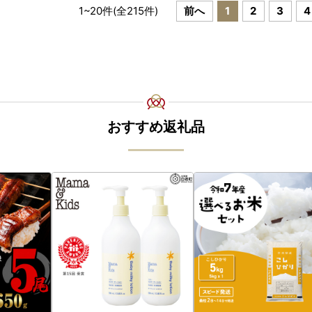
1
~
20
件(全
215
件)
前へ
1
2
3
4
おすすめ返礼品