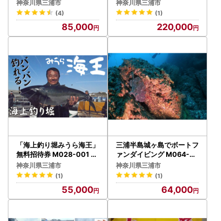
ス取得 M064-005 チケッ
神奈川県三浦市
神奈川県三浦市
ト 体験
(4)
(1)
85,000
220,000
「海上釣り堀みうら海王」
三浦半島城ヶ島でボートフ
無料招待券 M028-001 チ
ァンダイビング M064-0
ケット 体験
03 チケット 体験
神奈川県三浦市
神奈川県三浦市
(1)
(1)
55,000
64,000