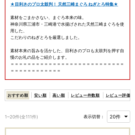
★目利きのプロ太鼓判！ 天然三崎まぐろ ねぎとろ特集★
素材をごまかさない、まぐろ本来の味。
神奈川県三浦市・三崎港で水揚げされた天然三崎まぐろを使
用した、
こだわりのねぎとろを厳選しました。
素材本来の旨みを活かした、目利きのプロも太鼓判を押す自
慢のお礼の品をご紹介します。
＝＝＝＝＝＝＝＝＝＝＝＝＝＝＝＝＝＝＝＝＝＝＝＝＝＝＝
＝＝＝＝＝＝＝＝＝＝＝＝
◆返礼品の配送とワンストップ申請について◆
おすすめ順
安い順
高い順
レビュー件数順
レビュー評価順
■返礼品について
・三浦市に寄附をしていただいた方を対象に、返礼品をお送
1
~
20
件(全
111
件)
表示切替：
りします。
（三浦市内にお住まいの方には返礼品はお送りしていませ
ん。予めご了承ください。）