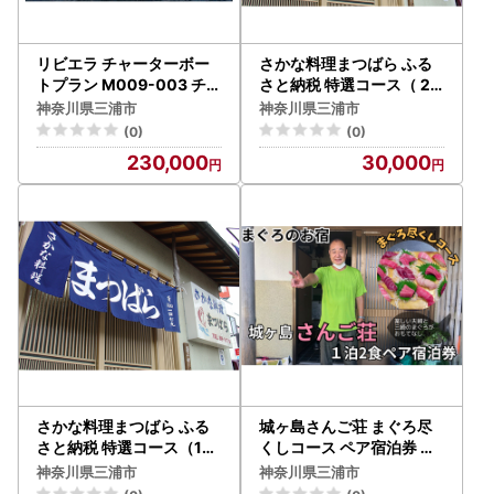
リビエラ チャーターボー
さかな料理まつばら ふる
トプラン M009-003 チケ
さと納税 特選コース（ 2
ット 体験
名様 ） M022-001-02 チ
神奈川県三浦市
神奈川県三浦市
ケット 体験 食事券
(0)
(0)
230,000
30,000
さかな料理まつばら ふる
城ヶ島さんご荘 まぐろ尽
さと納税 特選コース（1名
くしコース ペア宿泊券 M
様） M022-001-01 チケ
042-001 チケット 体験
神奈川県三浦市
神奈川県三浦市
ット 体験 食事券