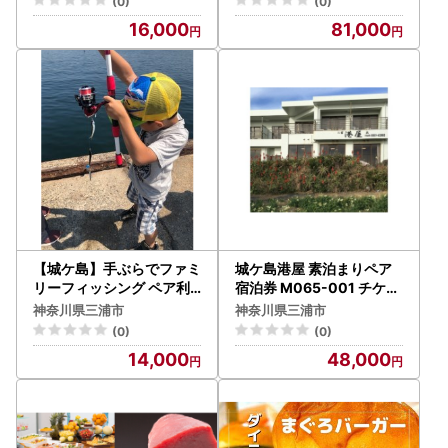
(0)
(0)
16,000
81,000
【城ケ島】手ぶらでファミ
城ケ島港屋 素泊まりペア
リーフィッシング ペア利
宿泊券 M065-001 チケッ
用券 M042-003 チケット
ト 体験
神奈川県三浦市
神奈川県三浦市
体験
(0)
(0)
14,000
48,000