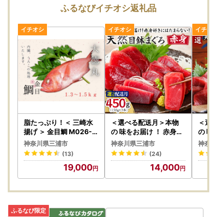
・寄附の入金確認後、2か月以内に発送いたします。
ふるなびイチオシ返礼品
※発送の目安は、それぞれの返礼品ページでご確認をお願い
いたします。 季節限定や、「○ヶ月待ち」となっているも
のにつきましては、返礼品ページに記載の時期の発送となり
ます。
■寄附受領証明書の発送時期について
寄附金受領証明書・ワンストップ特例申請書類(要望された
方のみ)につきましては、
ご寄附をいただきました後2週間程度で返礼品とは別送にて
郵送いたします。
脂たっぷり！＜ 三崎水
＜選べる配送月＞本物
＜選
揚げ ＞ 金目鯛 M026-0
の 味をお届け ！ 赤身好
の 味
04-01 魚 冷凍
きにはたまらない ！ 天
天然 
※ご寄附のお申込みが多数の場合、発送までに1か月程度お時
神奈川県三浦市
神奈川県三浦市
神奈川
然 目鉢まぐろ 赤身 3柵
・ 中
間をいただく場合がございます。
(13)
(24)
M005-010 冷凍 マグロ
005
19,000
14,000
■ワンストップ申請について
ワンストップ特例申請制度「希望する」をお選びいただいた
方へ、申請書を寄附金受領証明書と一緒にお送りします。