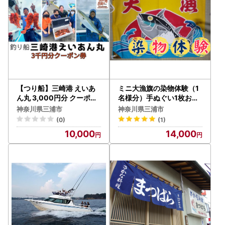
【つり船】三崎港 えいあ
ミニ大漁旗の染物体験（1
ん丸 3,000円分 クーポン
名様分）手ぬぐい1枚お土
券 M083-001 チケット 体
産付 M008-001 チケット
神奈川県三浦市
神奈川県三浦市
験
体験
(0)
(1)
10,000
14,000