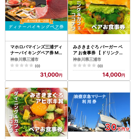
マホロバマインズ三浦ディ
みさきまぐろ バーガー ペ
ナーバイキングペア券 M0
ア お食事券 【 ドリンク・
14-004 チケット 体験
ポテト付き 】 M094-001
神奈川県三浦市
神奈川県三浦市
チケット 体験
(0)
(0)
31,000
14,000