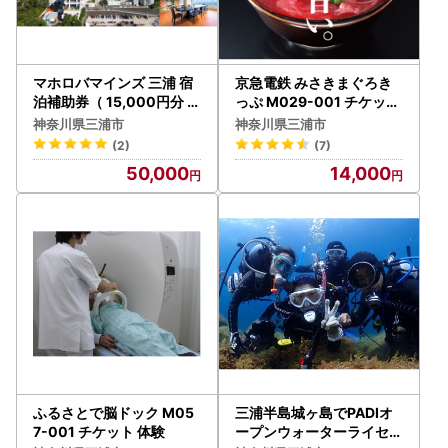
マホロバマインズ 三浦 宿
京急電鉄 みさきまぐろき
泊補助券（ 15,000円分 ）
っぷ M029-001 チケット
M014-005-02 チケット
体験
神奈川県三浦市
神奈川県三浦市
体験
(2)
(7)
50,000
14,000
ふるさとで脳ドック M05
三浦半島城ヶ島でPADIオ
7-001 チケット 体験
ープンウォーターライセン