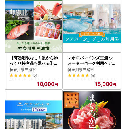
※申請書は寄附翌年の1月10日（必着）までにご提出くださ
い。
期限を過ぎた場合は受付できない場合がございますので、あ
らかじめご了承ください。
※申請内容や添付書類に不備があった場合は、受け付けるこ
とができませんのでご注意ください。
申請内容に不備あった場合は、ご連絡させていただく場合が
ございます。
※提出後に住所や氏名に変更があった場合は、1月10日まで
【有効期限なし！後からゆ
マホロバマインズ三浦 ウ
に「変更届出書」の提出が必要となります。
っくり特産品を選べる】神
ォーターパーク利用ペア券
奈川県三浦市カタログポイ
M014-001 チケット 体験
神奈川県三浦市
神奈川県三浦市
ント
(2)
(9)
【ワンストップ特例申請書送付先】
10,000
15,000
〒897-0006
住所：鹿児島県南さつま市加世田本町41-7
宛先：三浦市ふるさと納税サポートセンター 宛
※三浦市では、ワンストップ特例申請受付を外部委託してい
ます。