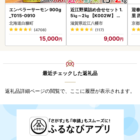
エンペラーサーモン 900g
近江野菜詰め合せセット 1.
迎春
_T015-0910
5㎏～2㎏ 【K002W】 野
里 
菜 旬 新鮮
20
北海道白糠町
滋賀県近江八幡市
京都
(4708)
(117)
15,000
9,000
最近チェックした返礼品
返礼品詳細ページの閲覧で、ここに履歴が表示されます。