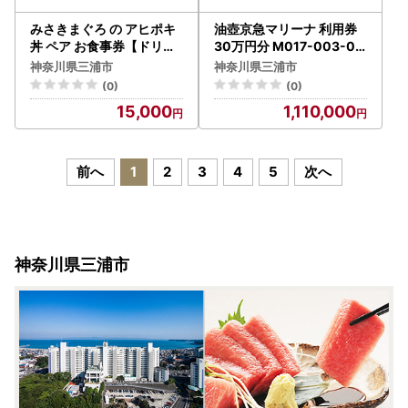
みさきまぐろ の アヒポキ
油壺京急マリーナ 利用券
丼 ペア お食事券【ドリン
30万円分 M017-003-02
ク付き】 M094-002 チケ
チケット 体験
神奈川県三浦市
神奈川県三浦市
ット 体験
(0)
(0)
15,000
1,110,000
前へ
1
2
3
4
5
次へ
神奈川県三浦市