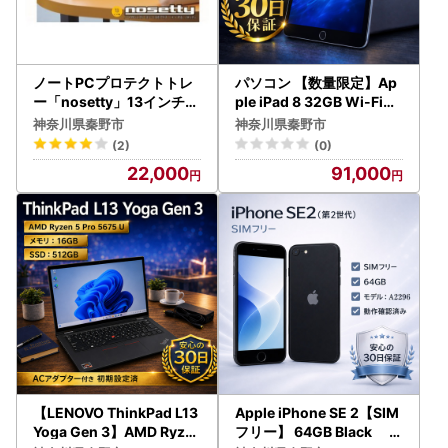
ノートPCプロテクトトレ
パソコン 【数量限定】Ap
ー「nosetty」13インチ向
ple iPad 8 32GB Wi-Fiモ
022-02
デル スペースグレイ 09
神奈川県秦野市
神奈川県秦野市
1-03
(2)
(0)
22,000
91,000
【LENOVO ThinkPad L13
Apple iPhone SE 2【SIM
Yoga Gen 3】AMD Ryze
フリー】 64GB Black 再