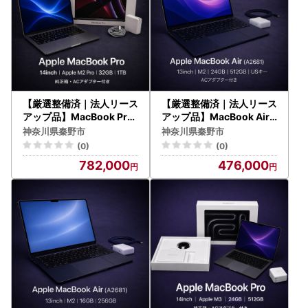
【厳選整備済｜法人リース
【厳選整備済｜法人リース
アップ品】MacBook Pro
アップ品】MacBook Air 1
14インチ M2 Pro/ 32GB /
3インチ M2 / 24GB / 512
神奈川県秦野市
神奈川県秦野市
1TB SSD｜★美品・動作
GB SSD｜★美品・動作確
(0)
(0)
確認済｜★化粧箱付き 7
認済【現品限り】 476-
782,000
476,000
82-01
03