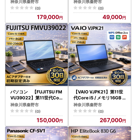
n 5 Pro 5675 U/ メモリ16
生 中古品 (リユース品)
神奈川県秦野市
神奈川県秦野市
GB / 512GB / 初期設定済
049-01
(0)
(0)
み・すぐ使える再生ノート
179,000
49,000
PC 179-01
パソコン 【FUJITSU FM
【VAIO VJPK21】第11世
VU39022】第11世代Cor
代Core i5 / メモリ16GB /
e i5 / メモリ8GB / 256GB
256GB / フルHD ～初期設
神奈川県秦野市
神奈川県秦野市
/ フルHD ～初期設定済み
定済み～ 267-03
(0)
(0)
・すぐ使える再生ノートP
150,000
267,000
C～ 150-07