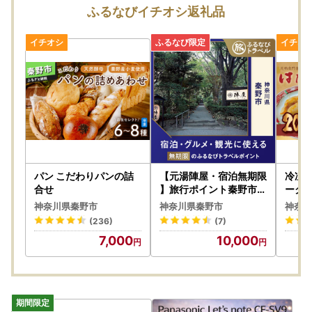
様から受取人様へご連絡をしていただきますようお願いいた
ふるなびイチオシ返礼品
します。なお、配送時の送り主名称は、「秦野市役所ふるさ
と寄附金返礼品」と記載しておりますので、あらかじめご了
承ください。
パン こだわりパンの詰
【元湯陣屋・宿泊無期限
冷凍餃
合せ
】旅行ポイント秦野市ふ
ーク
るなびトラベルポイント
！菖
神奈川県秦野市
神奈川県秦野市
神奈川
20個
(236)
(7)
7,000
10,000