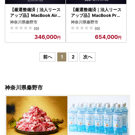
【厳選整備済｜法人リース
【厳選整備済｜法人リース
アップ品】MacBook Air 1
アップ品】MacBook Pro
3インチ M2 / 16GB / 256
14インチ M3 / 24GB / 512
神奈川県秦野市
神奈川県秦野市
GB｜★美品・動作確認済
G SSD｜★美品・動作確
(0)
(0)
【現品限り】346-01
認済｜★化粧箱付き【現
346,000
654,000
品限り】 654-01
前へ
1
2
次へ
神奈川県秦野市