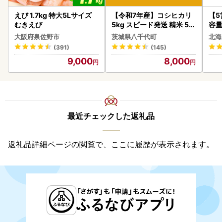
えび 1.7kg 特大5Lサイズ
【令和7年産】コシヒカリ
【
むきえび
5kg スピード発送 精米 5k
容量
g x 1袋 白米 茨城県 八千代
あ
大阪府泉佐野市
茨城県八千代町
北海
町
ーグ
(391)
(145)
05
9,000
8,000
最近チェックした返礼品
返礼品詳細ページの閲覧で、ここに履歴が表示されます。