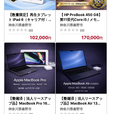
【数量限定】再生タブレッ
【 HP ProBook 450 G8】
ト iPad 6（キャリア付：a
第11世代Core i5 / メモリ8
u※ SIMロックあり）シル
GB / 256GB / フルHD ～初
神奈川県秦野市
神奈川県秦野市
バー| 中古タブレット | 10
期設定済み・すぐ使える再
(0)
(0)
2-01
生ノートPC～| 170-04
102,000
170,000
【整備済｜法人リースアッ
【整備済｜法人リースアッ
プ品】MacBook Pro 16イ
プ品】MacBook Air 13イ
ンチ M2 Max / 64GB / 1T
ンチ M2 / 16GB / 256GB
神奈川県秦野市
神奈川県秦野市
B｜良好コンディション・
｜良好コンディション・動