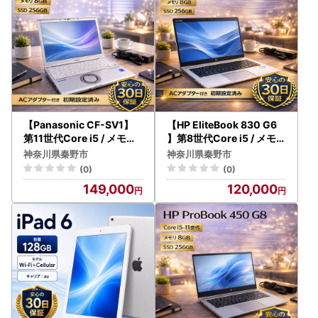
【Panasonic CF-SV1】
【HP EliteBook 830 G6
第11世代Core i5 / メモリ8
】第8世代Core i5 / メモリ
GB / 256GB / フルHD ～初
8GB / 256GB / フルHD ～
神奈川県秦野市
神奈川県秦野市
期設定済み・すぐ使える再
初期設定済み・すぐ使える
(0)
(0)
生ノートPC～ 149-01
再生ノートPC～ | 120-05
149,000
120,000