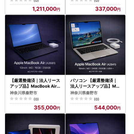
(0)
(0)
動作確認済｜★化粧箱付
作確認済【現品限り】 3
1,211,000
337,000
き【現品限り】 1211-01
37-01
【厳選整備済｜法人リース
パソコン 【厳選整備済｜
アップ品】MacBook Air 1
法人リースアップ品】Ma
3インチ M2 / 16GB / 256
cBook Air 15インチ M2 /
神奈川県秦野市
神奈川県秦野市
GB｜良好コンディション
24GB / 512GB ｜★美品・
(0)
(0)
・動作確認済【現品限り】
動作確認済【現品限り】
355,000
544,000
355-02
544-01