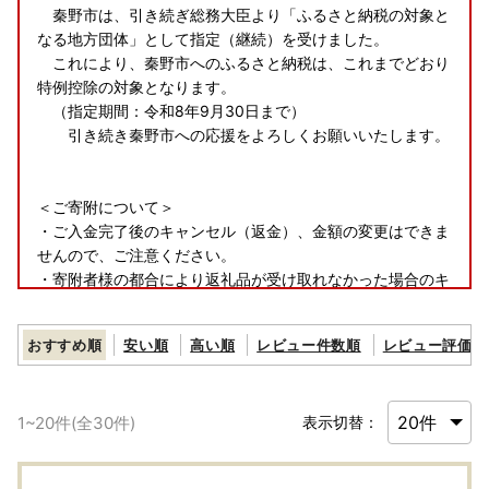
秦野市は、引き続ぎ総務大臣より「ふるさと納税の対象と
なる地方団体」として指定（継続）を受けました。
これにより、秦野市へのふるさと納税は、これまでどおり
特例控除の対象となります。
（指定期間：令和8年9月30日まで）
引き続き秦野市への応援をよろしくお願いいたします。
＜ご寄附について＞
・ご入金完了後のキャンセル（返金）、金額の変更はできま
せんので、ご注意ください。
・寄附者様の都合により返礼品が受け取れなかった場合のキ
ャンセルはお受けできません。
おすすめ順
安い順
高い順
レビュー件数順
レビュー評価順
＜返礼品について＞
・寄附者様の都合により返礼品が受け取れなかった場合、再
送はいたしておりません。
1
~
20
件(全
30
件)
表示切替：
・長期不在のご予定などがある場合は、備考欄へのご記入を
お願いいたします。
・寄附者様と配送先の受取人様が違う場合は、事前に寄附者