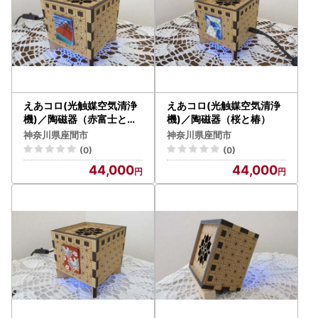
えあコロ(光触媒空気清浄
えあコロ(光触媒空気清浄
機)／陶磁器（赤富士と波
機)／陶磁器（桜と椿）
）
神奈川県座間市
神奈川県座間市
(0)
(0)
44,000
44,000