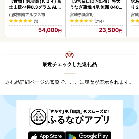
【置物】純金製(Ｋ２４) 富
【3営業日以内出荷】特大
訳あ
士山延べ棒0.3グラム ALP
うなぎ蒲焼 4尾 無頭 840g
り 2
BK193
以上 C388-840-3D
鮭
山梨県南アルプス市
宮崎県新富町
宮城
(1)
(714)
54,000
23,500
最近チェックした返礼品
返礼品詳細ページの閲覧で、ここに履歴が表示されます。