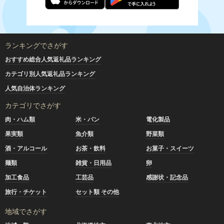
ランキングでさがす
おすすめ総合人気返礼品ランキング
カテゴリ別人気返礼品ランキング
人気自治体ランキング
カテゴリでさがす
肉・ハム類
米・パン
電化製品
果実類
魚介類
野菜類
酒・アルコール
お茶・飲料
お菓子・スイーツ
麺類
雑貨・日用品
卵
加工食品
工芸品
感謝状・記念品
旅行・チケット
セット類 その他
地域でさがす