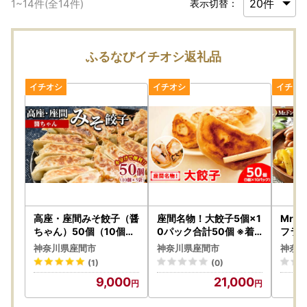
1
~
14
件(全
14
件)
表示切替：
ふるなびイチオシ返礼品
高座・座間みそ餃子（醤
座間名物！大餃子5個×1
Mr
ちゃん）50個（10個×5
0パック合計50個 ※着
フラン
袋）｜ ぎょうざ ギョウ
日指定不可
豚 絶
神奈川県座間市
神奈川県座間市
神奈川
ザ 味噌 おつまみ おかず
食べ
(1)
(0)
惣菜 簡単調理 中華 グル
焼肉 
9,000
21,000
メ お取り寄せ 冷凍 小分
み お
け
取り寄