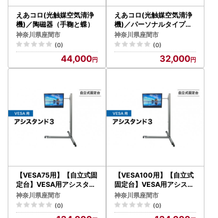
えあコロ(光触媒空気清浄
えあコロ(光触媒空気清浄
機)／陶磁器（手鞠と蝶）
機)／パーソナルタイプ・
横吹き出し
神奈川県座間市
神奈川県座間市
(0)
(0)
44,000
32,000
【VESA75用】【自立式固
【VESA100用】【自立式
定台】VESA用アシスタン
固定台】VESA用アシスタ
ド３
ンド３
神奈川県座間市
神奈川県座間市
(0)
(0)