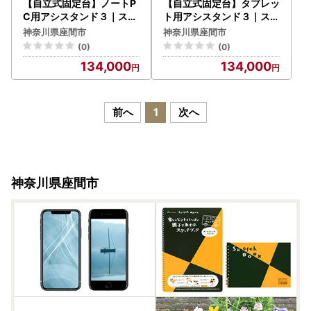
【自立式固定台】ノートP
【自立式固定台】タブレッ
C用アシスタンド３｜スタ
ト用アシスタンド３｜スタ
ンディング 健康 立つ リモ
ンディング 健康 立つ リモ
神奈川県座間市
神奈川県座間市
ートワーク 在宅ワーク 足
ートワーク 在宅ワーク 足
(0)
(0)
腰 負荷分散 長時間 ラクに
腰 負荷分散 長時間 ラクに
134,000
134,000
立てる 立ち作業 立ち姿勢
立てる 立ち作業 立ち姿勢
作業 パソコン作業
作業 パソコン作業
前へ
1
次へ
神奈川県座間市