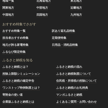
地域一覧
北海道地方
東北地方
関東地方
中部地方
近畿地方
中国地方
四国地方
九州地方
おすすめ特集でさがす
おすすめ特集一覧
訳あり返礼品特集
担当者おすすめ特集
定期便特集
地元が誇る家電特集
日用品・消耗品特集
ふるなび限定特集
ふるさと納税を知る
ふるさと納税とは？
ふるさと納税の流れ
控除上限額シミュレーション
ふるさと納税制度について
ふるさと納税の確定申告
住民税・所得税の控除について
ワンストップ特例制度とは？
ふるさと納税のお礼特典
寄附金の使い道
マンガふるさと納税
企業版ふるさと納税とは
よくあるご質問・お問い合わせ