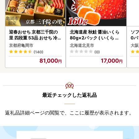
迎春おせち 京都三千院の
北海道産 秋鮭 醤油いくら
ソフ
里 四段重 53品 おせち 冷蔵
80g×2パック ( いくら イ
0パ
2027 先行予約
クラ 魚卵 鮭 サケ さけ 鮭い
京都府亀岡市
北海道北見市
大阪
くら 醤油漬け パック 北海
(140)
(0)
道産 ふるさと納税 秋鮭 )【
81,000
17,000
233-0002】
最近チェックした返礼品
返礼品詳細ページの閲覧で、ここに履歴が表示されます。