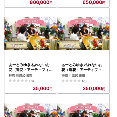
800,000
650,000
作るフラワーアレンジメン
るフラワーアレンジメント
トをフルオーダーするチケ
をフルオーダーするチケッ
ット 220,000円
ト 178,750円分
あーとみゆき 枯れないお
あーとみゆき 枯れないお
花（造花・アーティフィシ
花（造花・アーティフィシ
ャルフラワー）で作るフラ
ャルフラワー）で世界に一
神奈川県綾瀬市
神奈川県綾瀬市
ワーアレンジメント体験チ
つだけのウェディングブー
(0)
(0)
ケット 花材 資材 レッスン
ケを作るワークショップチ
35,000
250,000
料込
ケット 結婚式 キャスケー
ドブーケ クレセントブー
ケ オリジナル型ブーケ 花
材 資材 レッスン料込