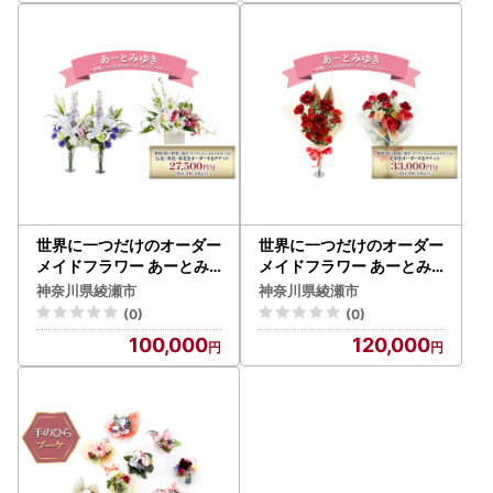
するチケット 55,000円
するチケット 41,250円
分 花材 資材 送料込み
分 花材 資材 送料込み
世界に一つだけのオーダー
世界に一つだけのオーダー
メイドフラワー あーとみ
メイドフラワー あーとみ
ゆき 枯れないお花 (造花・
ゆき 枯れないお花 (造花・
神奈川県綾瀬市
神奈川県綾瀬市
アーティフィシャルフラワ
アーティフィシャルフラワ
(0)
(0)
ー) の仏花・供花・墓花・
ー) の花束をオーダーする
100,000
120,000
をオーダーするチケット2
チケット 33,000円分 花
7,500円分 花材 資材 送料
材 資材 送料込み
込み