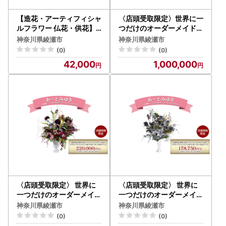
【造花・アーティフィシャ
〈店頭受取限定〉世界に一
ルフラワー 仏花・供花】
つだけのオーダーメイドフ
フリージアとシンビジウム
ラワー あーとみゆき 枯れ
神奈川県綾瀬市
神奈川県綾瀬市
の墓花（左右1対セット）
ないお花（造花・アーティ
(0)
(0)
フィシャルフラワー）で作
42,000
1,000,000
るフラワーアレンジメント
をフルオーダーするチケッ
ト 275,000円分
〈店頭受取限定〉 世界に
〈店頭受取限定〉 世界に
一つだけのオーダーメイド
一つだけのオーダーメイド
フラワー あーとみゆき 枯
フラワー あーとみゆき 枯
神奈川県綾瀬市
神奈川県綾瀬市
れないお花（造花・アーテ
れないお花 造花 アーティ
(0)
(0)
ィフィシャルフラワー）で
フィシャルフラワー で作