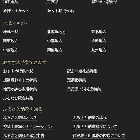
加工食品
工芸品
感謝状・記念品
旅行・チケット
セット類 その他
地域でさがす
地域一覧
北海道地方
東北地方
関東地方
中部地方
近畿地方
中国地方
四国地方
九州地方
おすすめ特集でさがす
おすすめ特集一覧
訳あり返礼品特集
担当者おすすめ特集
定期便特集
地元が誇る家電特集
日用品・消耗品特集
ふるなび限定特集
ふるさと納税を知る
ふるさと納税とは？
ふるさと納税の流れ
控除上限額シミュレーション
ふるさと納税制度について
ふるさと納税の確定申告
住民税・所得税の控除について