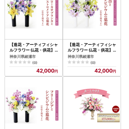
【造花・アーティフィシャ
【造花・アーティフィシャ
ルフラワー 仏花・供花】
ルフラワー 仏花・供花】
イエローカサブランカとア
百合とシンビジウムの墓花
神奈川県綾瀬市
神奈川県綾瀬市
ルストロメリアの墓花（左
（左右1対セット）
(0)
(0)
右1対セット）
42,000
42,000