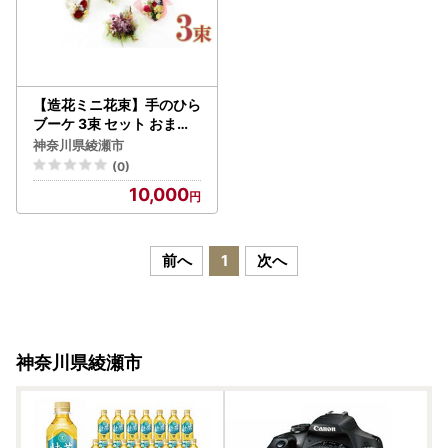
【造花ミニ花束】手のひら
ブーケ 3束 セット おまか
せ ミニブーケ インテリア
神奈川県綾瀬市
造花のブーケ コンパクト
(0)
枯れない アートフラワー
10,000
花束 プレゼント
前へ
1
次へ
神奈川県綾瀬市