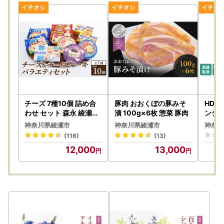
チーズ 7種10個 詰め合
豚肉 おおくぼの豚みそ
HDD 
わせ セット 森永 綾瀬市
漬 100g×6枚 惣菜 豚肉
ンチ 
チーズ
神奈川県綾瀬市
神奈川県綾瀬市
神奈川
(116)
(13)
12,000
13,000