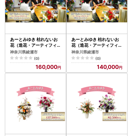
あーとみゆき 枯れないお
あーとみゆき 枯れないお
花（造花・アーティフィシ
花（造花・アーティフィシ
ャルフラワー）で世界に一
ャルフラワー）で世界に一
神奈川県綾瀬市
神奈川県綾瀬市
つだけのウェディングブー
つだけのウェディングブー
(0)
(0)
ケを作るワークショップチ
ケを作るワークショップチ
160,000
140,000
ケット 結婚式 ラウンドブ
ケット 結婚式 クラッチブ
ーケ オーバルブーケ 花材
ーケ 花材 資材 レッスン料
資材 レッスン料込
込