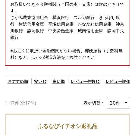
お取扱いできる金融機関（全国の本・支店）は次のとおりで
す。
さがみ農業協同組合 横浜銀行 スルガ銀行 きらぼし銀
行 横浜信用金庫 平塚信用金庫 かながわ信用金庫 神奈
川銀行 静岡銀行 中央労働金庫 城南信用金庫 静岡中央
銀行
※お近くに取扱い金融機関がない場合、郵便振替（手数料無
料）など、ほかの決済方法をご検討ください
おすすめ順
安い順
高い順
レビュー件数順
レビュー評価順
1
~
17
件(全
17
件)
表示切替：
ふるなびイチオシ返礼品