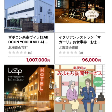
ザボコン余市ヴィラ(ZAB
イタリアンレストラン「マ
OCON YOICHI VILLA) グ
ガーリ」お食事券 おまか
ランスイート １棟 貸切宿
せコース 北海道_Y037-
北海道余市町
北海道余市町
泊券_Y090-0030
0239
(0)
(0)
1,007,000
96,000