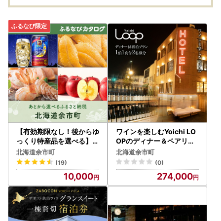
【有効期限なし！後からゆ
ワインを楽しむYoichi LO
っくり特産品を選べる】北
OPのディナー＆ペアリン
海道余市町カタログポイン
グ付宿泊プラン＜デラック
北海道余市町
北海道余市町
ト
スツイン＞_Y106-0003
(19)
(0)
10,000
274,000