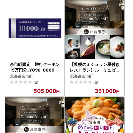
余市町限定 旅行クーポン
【札幌のミシュラン星付き
15万円分_Y090-0009
レストラン】ル・ミュゼが
余市の食材で創るフルコー
北海道余市町
北海道余市町
ス“menu Yoichi”ペアリン
(0)
(0)
グセット〈2名様分〉_Y0
505,000
351,000
46-0051