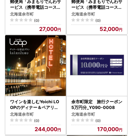
郵便局「みまもりでんわサ
郵便局「みまもりでんわサ
ービス（携帯電話コース）
ービス（携帯電話コース）
」6カ月間_Y073-0008
」12カ月間_Y073-0009
北海道余市町
北海道余市町
(0)
(0)
27,000
52,000
ワインを楽しむYoichi LO
余市町限定 旅行クーポン
OPのディナー＆ペアリン
5万円分_Y090-0008
グ付宿泊プラン＜コンパク
北海道余市町
北海道余市町
トダブル＞ギフト プレゼ
(0)
(0)
ント_Y106-0004
244,000
170,000