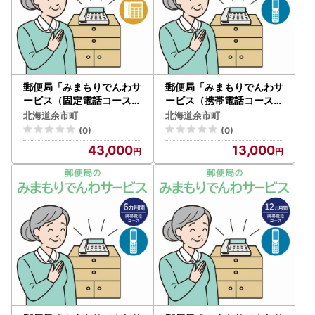
郵便局「みまもりでんわサ
郵便局「みまもりでんわサ
ービス（固定電話コース）
ービス（携帯電話コース）
」12カ月間_Y073-0006
」3カ月間_Y073-0007
北海道余市町
北海道余市町
(0)
(0)
43,000
13,000