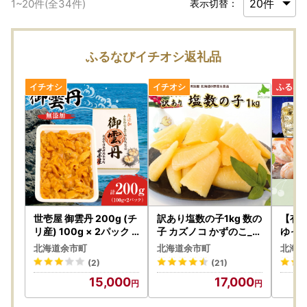
1
~
20
件(全
34
件)
表示切替：
ふるなびイチオシ返礼品
世壱屋 御雲丹 200g (チ
訳あり塩数の子1kg 数の
【有
リ産) 100g × 2パック
子 カズノコ かずのこ_Y
ゆっ
うに 雲丹 ウニ_Y038-0
097-0001
】北
北海道余市町
北海道余市町
北海道
162
ポイ
(2)
(21)
15,000
17,000