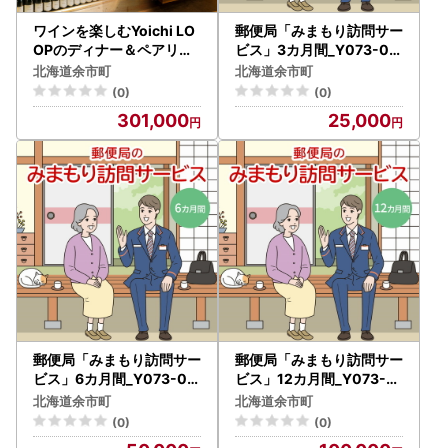
ワインを楽しむYoichi LO
郵便局「みまもり訪問サー
OPのディナー＆ペアリン
ビス」3カ月間_Y073-00
グ付宿泊プラン＜スタジオ
01
北海道余市町
北海道余市町
ツイン＞_Y106-0001
(0)
(0)
301,000
25,000
郵便局「みまもり訪問サー
郵便局「みまもり訪問サー
ビス」6カ月間_Y073-00
ビス」12カ月間_Y073-0
02
003
北海道余市町
北海道余市町
(0)
(0)