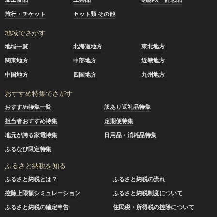
旅行・チケット
セット類 その他
地域でさがす
地域一覧
北海道地方
東北地方
関東地方
中部地方
近畿地方
中国地方
四国地方
九州地方
おすすめ特集でさがす
おすすめ特集一覧
訳あり返礼品特集
担当者おすすめ特集
定期便特集
地元が誇る家電特集
日用品・消耗品特集
ふるなび限定特集
ふるさと納税を知る
ふるさと納税とは？
ふるさと納税の流れ
控除上限額シミュレーション
ふるさと納税制度について
ふるさと納税の確定申告
住民税・所得税の控除について