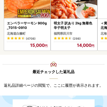
エンペラーサーモン 900g
明太子 訳あり 2kg 無着色
＜
_T015-0910
辛子明太子
北海
20
北海道白糠町
福岡県田川市
北海
(4708)
(298)
15,000
14,000
最近チェックした返礼品
返礼品詳細ページの閲覧で、ここに履歴が表示されます。