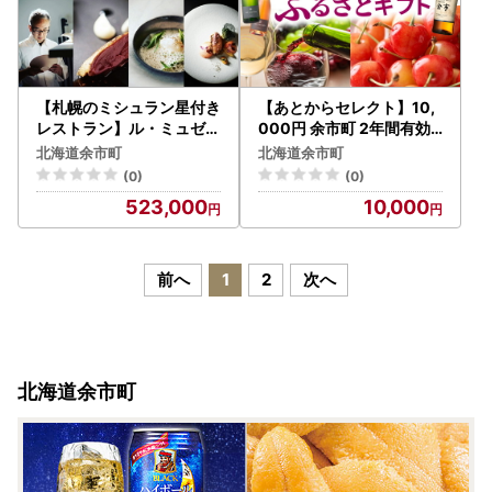
【札幌のミシュラン星付き
【あとからセレクト】10,
レストラン】ル・ミュゼが
000円 余市町 2年間有効
余市の食材で創るフルコー
！ 選べる 返礼品 ギフト 海
北海道余市町
北海道余市町
ス“menu Yoichi”ペアリン
の幸 海鮮 フルーツ 果物 ワ
(0)
(0)
グセット〈3名様分〉_Y0
イン ウイスキー_Y800-0
523,000
10,000
46-0052
002
前へ
1
2
次へ
北海道余市町