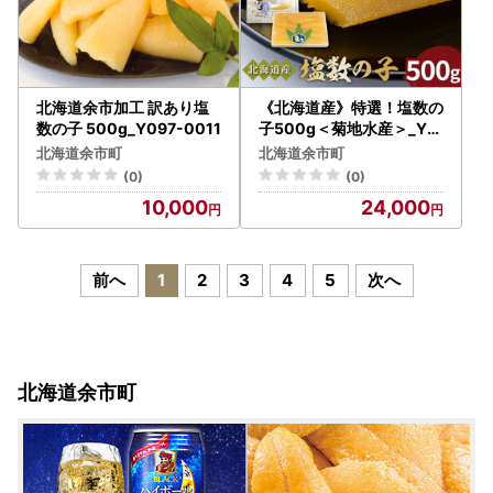
北海道余市加工 訳あり塩
《北海道産》特選！塩数の
数の子 500g_Y097-0011
子500g＜菊地水産＞_Y0
20-0322
北海道余市町
北海道余市町
(0)
(0)
10,000
24,000
前へ
1
2
3
4
5
次へ
北海道余市町