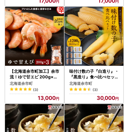
17,000
17,000
【北海道余市町加工】余市
味付け数の子『白造り』・
流！ゆで甘エビ 200g×3
『黒造り』食べ比べセット
袋_Y004-0051
大 ＜菊地水産＞_Y020-0
北海道余市町
北海道余市町
060
(3)
(3)
13,000
30,000