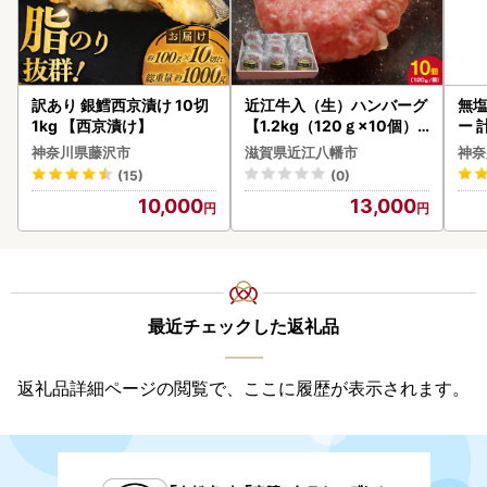
訳あり 銀鱈西京漬け 10切
近江牛入（生）ハンバーグ
無塩
1kg 【西京漬け】
【1.2kg（120ｇ×10個）
ー 
】【AG09W】
】
神奈川県藤沢市
滋賀県近江八幡市
神奈
(15)
(0)
10,000
13,000
最近チェックした返礼品
返礼品詳細ページの閲覧で、ここに履歴が表示されます。