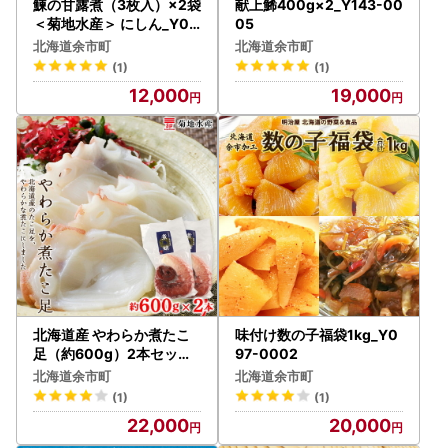
鰊の甘露煮（3枚入）×2袋
献上鯑400g×2_Y143-00
＜菊地水産＞ にしん_Y02
05
0-0683
北海道余市町
北海道余市町
(1)
(1)
12,000
19,000
北海道産 やわらか煮たこ
味付け数の子福袋1kg_Y0
足（約600g）2本セット
97-0002
＜菊地水産＞_Y020-042
北海道余市町
北海道余市町
9
(1)
(1)
22,000
20,000