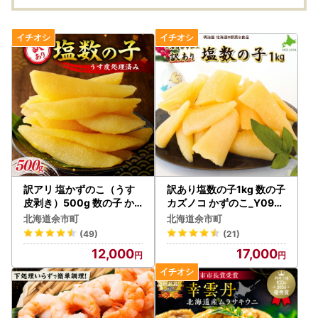
元 お
お取り
5
訳アリ 塩かずのこ（うす
訳あり塩数の子1kg 数の子
皮剥き）500g 数の子 か
カズノコ かずのこ_Y097-
ずのこ にしん 海鮮 おせち
0001
北海道余市町
北海道余市町
お正月 高級 魚卵_Y126-0
(49)
(21)
013
12,000
17,000