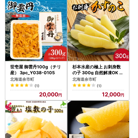
世壱屋 御雲丹100g（チリ
杉本水産の極上 お刺身数
産） 3pc_Y038-0105
の子 300g 自然解凍OK プ
チプチ食感 北海道産 おせ
北海道余市町
北海道余市町
ち料理に最適 北海道 余市
(1)
(1)
町 送料無料_Y121-0003
20,000
12,000