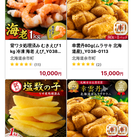
背ワタ処理済み むきえび 1
幸雲丹80g(ムラサキ 北海
kg 冷凍 海老 えび_Y038-
道産)_Y038-0113
0154
北海道余市町
北海道余市町
(11)
(2)
10,000
15,000