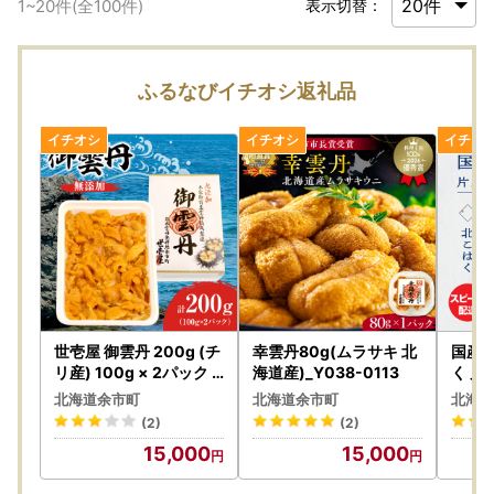
1
~
20
件(全
100
件)
表示切替：
ふるなびイチオシ返礼品
世壱屋 御雲丹 200g (チ
幸雲丹80g(ムラサキ 北
国産本
リ産) 100g × 2パック
海道産)_Y038-0113
く 片
うに 雲丹 ウニ_Y038-0
添加 
北海道余市町
北海道余市町
北海道
162
み 高
(2)
(2)
ト カ
15,000
15,000
ルガ 
ウイス