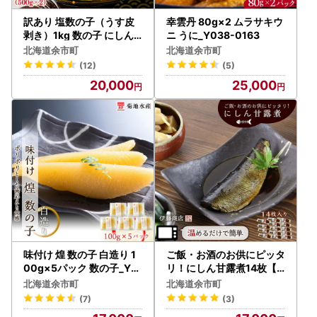
訳あり 塩数の子（うす皮
幸雲丹 80g×2 ムラサキウ
剥き）1kg 数の子 にしん
ニ うに_Y038-0163
海鮮 おせち お正月 ごはん
北海道余市町
北海道余市町
のお供 高級 魚卵_Y126-0
(12)
(5)
005
20,000
25,000
味付け 煌 数の子 白造り 1
ご飯・お酒のお供にピッタ
00g×5パック 数の子_Y0
リ！にしん甘露煮14枚【
20-0048
伊藤商店】_Y001-0040
北海道余市町
北海道余市町
(7)
(3)