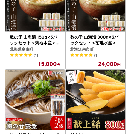
数の子 山海漬 150g×5パ
数の子 山海漬 300g×5パ
ックセット＜菊地水産＞_
ックセット＜菊地水産＞_
Y020-0055
Y020-0056
北海道余市町
北海道余市町
(1)
(1)
15,000
24,000