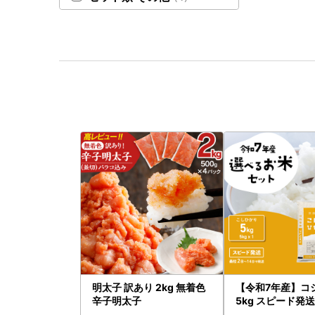
明太子 訳あり 2kg 無着色
【令和7年産】コ
辛子明太子
5kg スピード発送 
g x 1袋 白米 茨