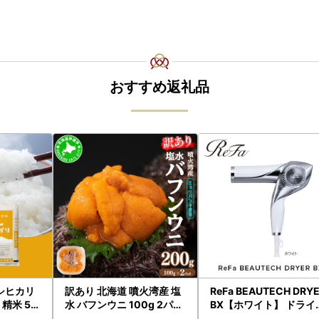
おすすめ返礼品
シヒカリ
訳あり 北海道 噴火湾産 塩
ReFa BEAUTECH DRY
精米 5k
水 バフンウニ 100g 2パッ
BX【ホワイト】 ドライ
城県 八千代
ク 計200g 《アフター保証
ー 美容 家電 ドライヤー