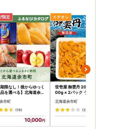
効期限なし！後からゆっく
世壱屋 御雲丹 200g (チリ産) 1
幸雲
産品を選べる】北海道余市
00g × 2パック うに 雲丹 ウニ_
_Y
タログポイント
Y038-0162
余市町
北海道余市町
北
(19)
(2)
10,000
15,000