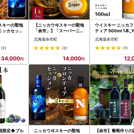
スキーの聖地
【ニッカウヰスキーの聖地
ウイスキー ニッカフ
ニッカセッシ
「余市」】「スーパーニッ
ティア 500ml 1本_Y
イスキー 余市
カ」ウイスキー_Y090-0
0657
北海道余市町
北海道余市町
-0025
027
(2)
(2)
(1)
34,000
14,000
12,
税限定◆ブル
ニッカウヰスキーの聖地
【余市】葡萄作りの匠