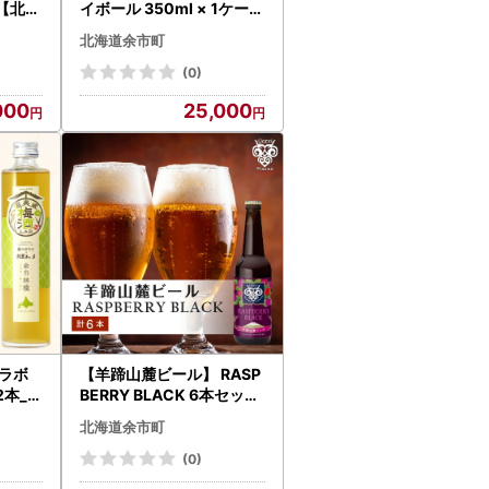
【北海
イボール 350ml × 1ケース
24本 ウイスキー ハイボー
北海道余市町
ル_Y020-0733
(0)
000
25,000
ラボ
【羊蹄山麓ビール】 RASP
本_Y
BERRY BLACK 6本セット
_Y020-0193
北海道余市町
(0)