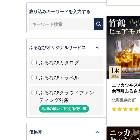
絞り込みキーワードを入力する
ふるなびオリジナルサービス
ふるなびカタログ
ふるなびトラベル
ニッカウヰス
余市町ふるさ
ふるなびクラウドファン
ピュアモルト」
ディング対象
北海道余市町
0-0052
地域の願いに応える使い道
価格帯