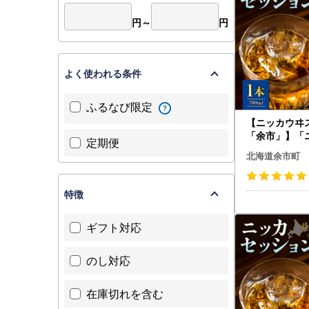
円～
円
よく使われる条件
ふるなび限定
【ニッカウヰ
「余市」】「
定期便
ョン」1本 ウ
北海道余市町
90-0061
特徴
ギフト対応
のし対応
在庫切れを含む