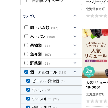
自治体マイページ
ーベリーワイン 
イケイファーム
北海道余市町
20-0671
カテゴリ
肉・ハム類
（117）
米・パン
（140）
果物類
（33）
魚介類
（107）
野菜類
（25）
酒・アルコール
（121）
ビール・発泡酒
（1）
人気リキュール
18-0001
ワイン
（60）
北海道余市町
ウイスキー
（27）
焼酎・泡盛