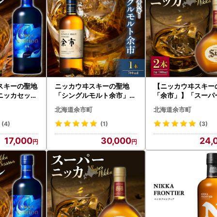
スキーの聖地
ニッカウヰスキーの聖地
【ニッカウヰスキー
ニッカセッシ
「シングルモルト余市」1
「余市」】「スーパ
イスキー_Y0
本_Y090-0038
カ」2本 ウイスキー_
北海道余市町
北海道余市町
-0028
(4)
(1)
(3)
17,000
30,000
24,