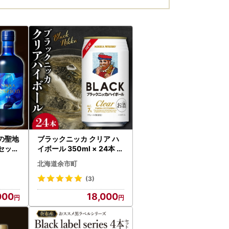
の聖地
ブラックニッカ クリア ハ
セッシ
イボール 350ml × 24本 ウ
ー 北
イスキー ハイボール_Y09
北海道余市町
26
0-0058
(3)
000
18,000