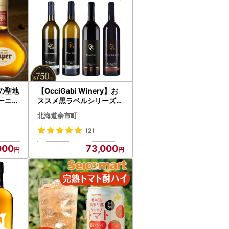
の聖地
【OcciGabi Winery】お
ーニッ
ススメ黒ラベルシリーズ４
Y090
本セット 【余市のワイン
北海道余市町
】_Y012-0114
(2)
000
73,000