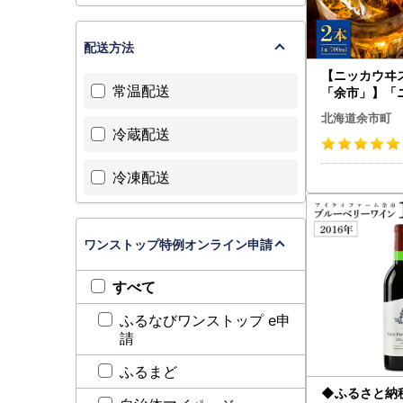
配送方法
【ニッカウヰ
常温配送
「余市」】「
ョン」2本 ウ
北海道余市町
蒸溜所_Y090
冷蔵配送
冷凍配送
ワンストップ特例オンライン申請
すべて
ふるなびワンストップ e申
請
ふるまど
◆ふるさと納