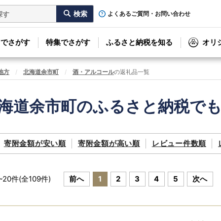
よくあるご質問・お問い合わせ
リでさがす
特集でさがす
ふるさと納税を知る
オリ
地方
北海道余市町
酒・アルコール
の返礼品一覧
海道余市町のふるさと納税で
寄附金額が
安い順
寄附金額が
高い順
レビュー件数順
~
20
件(全
109
件)
前へ
1
2
3
4
5
次へ