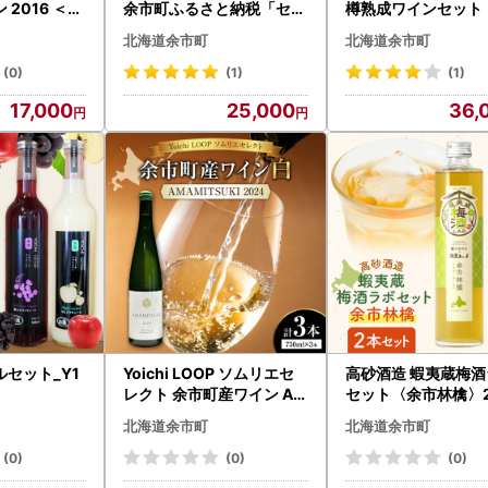
2016 ＜ア
余市町ふるさと納税「セッ
樽熟成ワインセット
余市＞_Y0
ション」1本「フロンティ
道】_Y034-0095
北海道余市町
北海道余市町
ア」1本＜セット＞_Y090
-0048
(0)
(1)
(1)
17,000
25,000
36,
セット_Y1
Yoichi LOOP ソムリエセ
高砂酒造 蝦夷蔵梅酒
レクト 余市町産ワイン AM
セット〈余市林檎〉2
AMITSUKI 2024【白】3
020-0727
北海道余市町
北海道余市町
本セット_Y055-0074
(0)
(0)
(0)