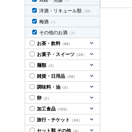
（1）
洋酒・リキュール類
（28）
梅酒
（1）
その他のお酒
（3）
お茶・飲料
（98）
お菓子・スイーツ
（29）
麺類
（3）
雑貨・日用品
（28）
調味料・油
（3）
卵
（2）
加工食品
（120）
旅行・チケット
（34）
セット類 その他
（4）