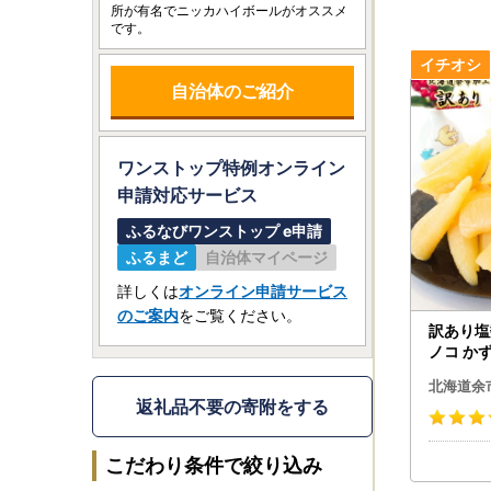
所が有名でニッカハイボールがオススメ
です。
自治体のご紹介
ワンストップ特例オンライン
申請
対応サービス
ふるなびワンストップ e申請
ふるまど
自治体マイページ
詳しくは
オンライン申請サービス
のご案内
をご覧ください。
訳あり塩
ノコ かず
北海道余
返礼品不要の寄附をする
こだわり条件で絞り込み