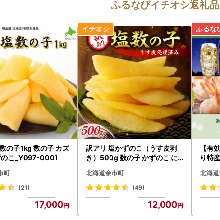
ふるなびイチオシ返礼品
数の子1kg 数の子 カズ
訳アリ 塩かずのこ（うす皮剥
【有
のこ_Y097-0001
き）500g 数の子 かずのこ に
り特
しん 海鮮 おせち お正月 高級 魚
町カ
市町
北海道余市町
北海道
卵_Y126-0013
(21)
(49)
17,000
12,000