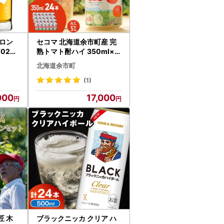
ロン
セコマ 北海道余市町産 完
020-
熟トマト酎ハイ 350ml×2
4本_Y020-0663
北海道余市町
(1)
000
17,000
 木
ブラックニッカ クリア ハ