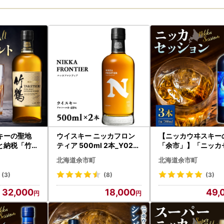
キーの聖地
ウイスキー ニッカフロン
【ニッカウヰスキー
と納税「竹鶴
ティア 500ml 2本_Y020-
「余市」】「ニッカ
1本_Y09
0658
ョン」 3本 ウイスキ
北海道余市町
北海道余市町
海道 国産_Y090-00
(3)
(8)
(3)
32,000
18,000
49,