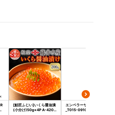
ER
[鮭匠ふじい]いくら醤油漬
エンペラーサーモン 900g
ヤ
(小分け)50g×4P A-4209
_T015-0910
 リ
5