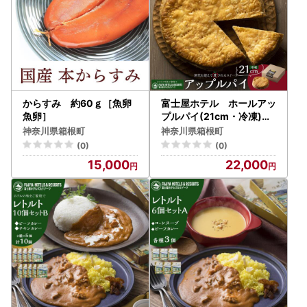
からすみ 約60ｇ［魚卵
富士屋ホテル ホールアッ
魚卵］
プルパイ(21cm・冷凍)［
アップルパイ］
神奈川県箱根町
神奈川県箱根町
(0)
(0)
15,000
22,000