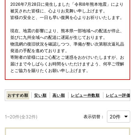
2026年7月28日に発生しました「令和8年熊本地震」により
被災された皆様に、心よりお見舞い申し上げます。
皆様の安全と、一日も早い復興を心よりお祈りいたします。
現在、地震の影響により、熊本県一部地域への配送が停止、
並びに九州全域への配送に遅延が生じております。
物流網の復旧状況を確認しつつ、準備が整い次第順次返礼品
発送の手配を進めております。
寄附者の皆様にはご心配とご迷惑をおかけいたしますが、お
届けまで今しばらくお時間をいただけますよう、何卒ご理解
とご協力を賜りたくお願い申し上げます。
【箱根町】箱ぴたふるさと宿泊補助券 ご希望の箱根の宿を
おすすめ順
安い順
高い順
レビュー件数順
レビュー評価順
見つけてお泊りください～
【箱根町】箱ぴたふるさと宿泊補助券（20,000円分）
1
~
20
件(全
32
件)
表示切替：
【箱根町】箱ぴたふるさと宿泊補助券（30,000円分）
『総務省告示改正により、10月以降のご寄付分から宿泊ク