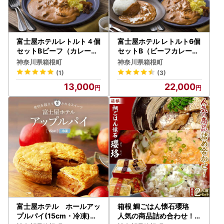
富士屋ホテルレトルト４個
富士屋ホテル レトルト6個
セットBビーフ（カレー、
セットB（ビーフカレー、
コンソメスープ各2）［レ
チキンカレー、ハッシュド
神奈川県箱根町
神奈川県箱根町
トルト］
ビーフ各2）［レトルト］
(1)
(3)
13,000
22,000
富士屋ホテル ホールアッ
箱根 鯛ごはん懐石瓔珞
プルパイ(15cm・冷凍)［
人気の商品詰め合わせ！贈