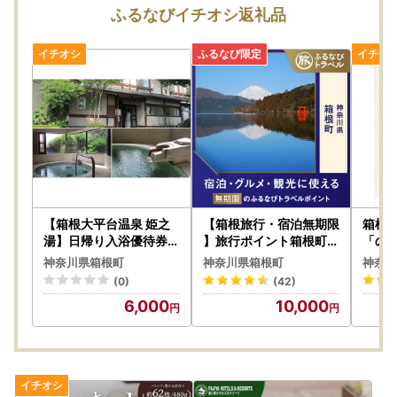
ーポンにご利用枚数制限のかかる施設が一部ございます。
ふるなびイチオシ返礼品
詳細は各お礼の品のサイトをご確認ください。
●箱ぴた
https://www.hakone-ryokan.or.jp/blog/8708.html
[2024.10.01～納税分]箱根町ふるさと納税謝礼品『箱ぴたふ
るさと宿泊補助券』｜箱根温泉公式サイト「箱ぴた」
[2024.10.01～納税分]箱根町ふるさと納税謝礼品『箱ぴたふ
るさと宿泊補助券』～NEWS
www.hakone-ryokan.or.jp
●JTB旅行クーポン
【箱根大平台温泉 姫之
【箱根旅行・宿泊無期限
箱根
https://www.j-furusato.com/newcoupon.html
湯】日帰り入浴優待券大
】旅行ポイント箱根町ふ
「の
人１名（休憩室利用）
るなびトラベルポイント
［乗
神奈川県箱根町
神奈川県箱根町
神奈川
記念タオル付［利用券利
(0)
(42)
用券］
6,000
10,000