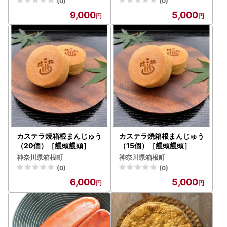
(0)
(0)
9,000
5,000
カステラ焼箱根まんじゅう
カステラ焼箱根まんじゅう
（20個）［饅頭饅頭］
（15個）［饅頭饅頭］
神奈川県箱根町
神奈川県箱根町
(0)
(0)
6,000
5,000