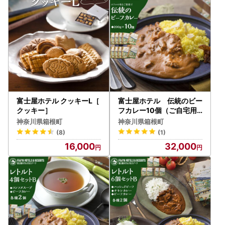
富士屋ホテル クッキーL［
富士屋ホテル 伝統のビー
クッキー］
フカレー10個（ご自宅用
）［レトルトレトルト］
神奈川県箱根町
神奈川県箱根町
(8)
(1)
16,000
32,000