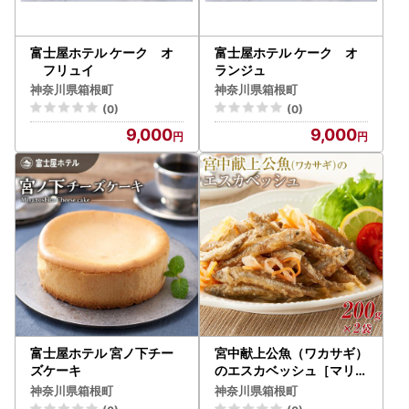
富士屋ホテル ケーク オ
富士屋ホテル ケーク オ
フリュイ
ランジュ
神奈川県箱根町
神奈川県箱根町
(0)
(0)
9,000
9,000
富士屋ホテル 宮ノ下チー
宮中献上公魚（ワカサギ）
ズケーキ
のエスカベッシュ［マリネ
マリネ］
神奈川県箱根町
神奈川県箱根町