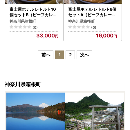
富士屋ホテル レトルト10
富士屋ホテル レトルト6個
個セットB（ビーフカレー
セットA（ビーフカレー×
、チキンカレー各5）［レ
3、コーンスープ×3）［レ
神奈川県箱根町
神奈川県箱根町
トルト］
トルト］
(0)
(0)
33,000
16,000
前へ
1
2
次へ
神奈川県箱根町