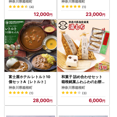
アップルパイ］
答用２人前セット［レトル
神奈川県箱根町
神奈川県箱根町
トレトルト］
(4)
(1)
12,000
23,000
富士屋ホテル レトルト10
和菓子 詰め合わせセット
個セットA［レトルト］
箱根銘菓ふわふわのお餅【
A】［和菓子］
神奈川県箱根町
神奈川県箱根町
(1)
(3)
28,000
6,000