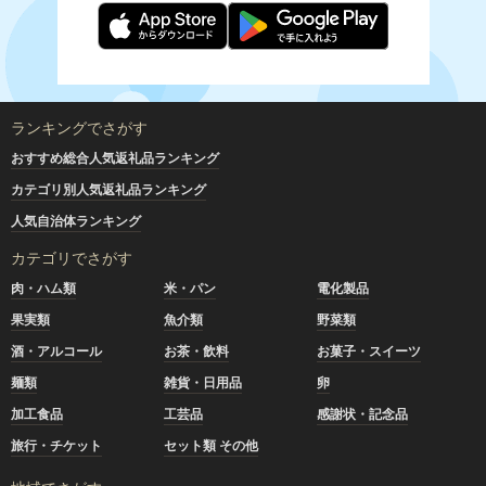
ランキングでさがす
おすすめ総合人気返礼品ランキング
カテゴリ別人気返礼品ランキング
人気自治体ランキング
カテゴリでさがす
肉・ハム類
米・パン
電化製品
果実類
魚介類
野菜類
酒・アルコール
お茶・飲料
お菓子・スイーツ
麺類
雑貨・日用品
卵
加工食品
工芸品
感謝状・記念品
旅行・チケット
セット類 その他