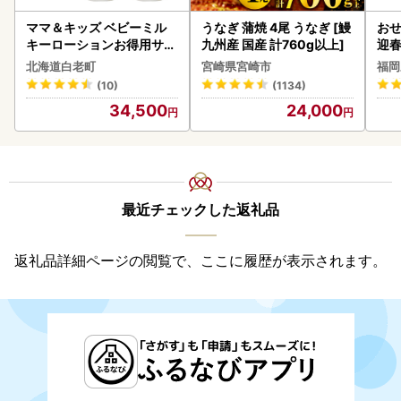
ママ＆キッズ ベビーミル
うなぎ 蒲焼 4尾 うなぎ [鰻
おせ
キーローションお得用サイ
九州産 国産 計760g以上]
迎
ズ 380ml 2本セット CH21
北海道白老町
宮崎県宮崎市
福岡
0
(10)
(1134)
34,500
24,000
最近チェックした返礼品
返礼品詳細ページの閲覧で、ここに履歴が表示されます。