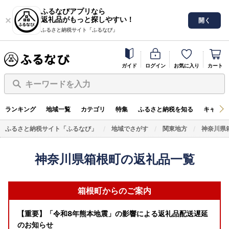
ふるなびアプリなら
返礼品がもっと探しやすい！
開く
ふるさと納税サイト「ふるなび」
ガイド
ログイン
お気に入り
カート
キーワードを入力
ランキング
地域一覧
カテゴリ
特集
ふるさと納税を知る
キャンペ
ふるさと納税サイト「ふるなび」
地域でさがす
関東地方
神奈川県
神奈川県箱根町の返礼品一覧
箱根町からのご案内
【重要】「令和8年熊本地震」の影響による返礼品配送遅延
のお知らせ