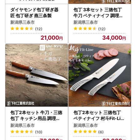
ダイヤモンド包丁研ぎ器
包丁 3本セット 三徳包丁
匠 包丁研ぎ 燕三条製
牛刀 ペティナイフ 調理器
具 キッチン用品
新潟県三条市
新潟県三条市
(12)
(12)
21,000
34,000
包丁2本セット 牛刀・三徳
包丁2本セット 三徳包丁
包丁 キッチン用品 調理器
ペティナイフ 村斗Fit-Line
具
ステンレス 燕三条製 万能
新潟県三条市
新潟県三条市
調理器具 キッチン用品
(10)
(6)