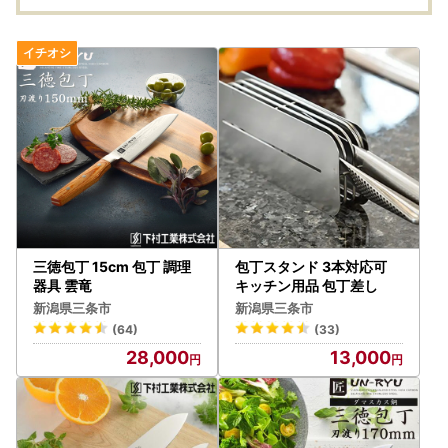
三徳包丁 15cm 包丁 調理
包丁スタンド 3本対応可
器具 雲竜
キッチン用品 包丁差し
新潟県三条市
新潟県三条市
(64)
(33)
28,000
13,000