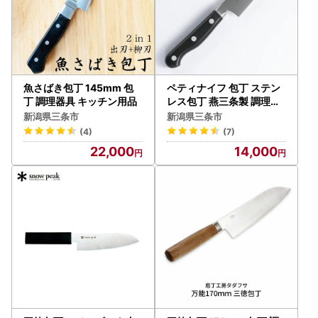
魚さばき包丁 145mm 包
ペティナイフ 包丁 ステン
丁 調理器具 キッチン用品
レス包丁 燕三条製 調理器
具 キッチンツール
新潟県三条市
新潟県三条市
(4)
(7)
22,000
14,000