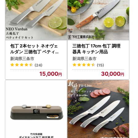
包丁 2本セット ネオヴェ
三徳包丁 17cm 包丁 調理
ルダン 三徳包丁 ペティナ
器具 キッチン用品
イフ ステンレス 調理器具
新潟県三条市
新潟県三条市
キッチン用品
(24)
(15)
15,000
30,000