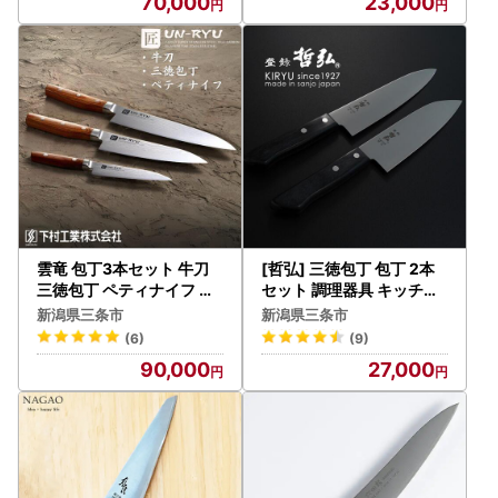
70,000
23,000
雲竜 包丁3本セット 牛刀
[哲弘] 三徳包丁 包丁 2本
三徳包丁 ペティナイフ 燕
セット 調理器具 キッチン
三条製 調理器具 キッチン
用品
新潟県三条市
新潟県三条市
用品
(6)
(9)
90,000
27,000