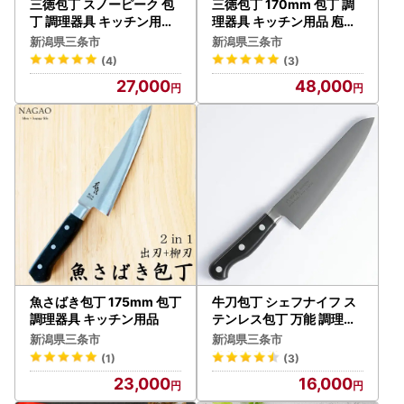
三徳包丁 スノーピーク 包
三徳包丁 170mm 包丁 調
丁 調理器具 キッチン用品
理器具 キッチン用品 庖丁
キャンプ アウトドア
工房タダフサ
新潟県三条市
新潟県三条市
(4)
(3)
27,000
48,000
魚さばき包丁 175mm 包丁
牛刀包丁 シェフナイフ ス
調理器具 キッチン用品
テンレス包丁 万能 調理器
具 キッチン用品
新潟県三条市
新潟県三条市
(1)
(3)
23,000
16,000