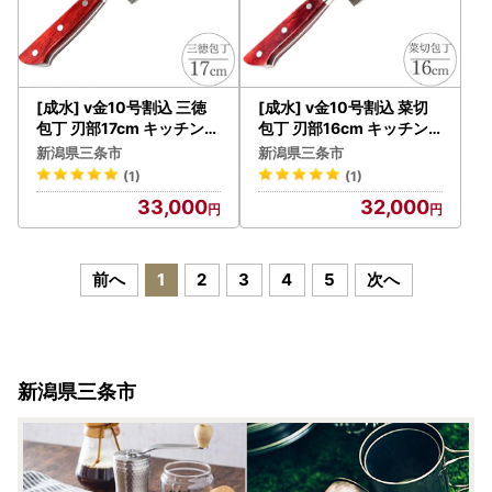
[成水] v金10号割込 三徳
[成水] v金10号割込 菜切
包丁 刃部17cm キッチンツ
包丁 刃部16cm キッチン
ール 調理器具 料理包丁 【
ツール 調理器具 料理包丁
新潟県三条市
新潟県三条市
030S083】
【028S032】
(1)
(1)
33,000
32,000
前へ
1
2
3
4
5
次へ
新潟県三条市