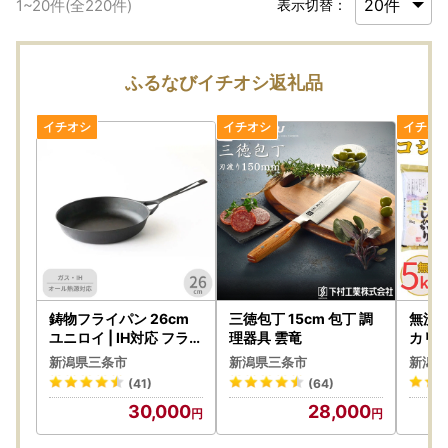
1
~
20
件(全
220
件)
表示切替：
ふるなびイチオシ返礼品
鋳物フライパン 26cm
三徳包丁 15cm 包丁 調
無洗米
ユニロイ | IH対応 フライ
理器具 雲竜
カリ 
パン 軽量 鉄 燕三条製
新潟県三条市
新潟県三条市
新潟県
(41)
(64)
30,000
28,000