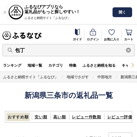
ふるなびアプリなら
返礼品がもっと探しやすい！
開く
ふるさと納税サイト「ふるなび」
ガイド
ログイン
お気に入り
カート
包丁
ランキング
地域一覧
カテゴリ
特集
ふるさと納税を知る
キャンペ
ふるさと納税サイト「ふるなび」
地域でさがす
中部地方
新潟県三
新潟県三条市の返礼品一覧
おすすめ順
安い順
高い順
レビュー件数順
レビュー評価順