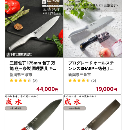
三徳包丁 175mm 包丁 万
プログレード オールステ
能 燕三条製 調理器具 キッ
ンレスSHARP三徳包丁・
チン用品
ダブルシャープナーセット
新潟県三条市
新潟県三条市
万能包丁 研ぎ器 簡単 キッ
(2)
(2)
チン用品 調理器具 新生活
44,000
19,000
燕三条製 [下村工業] 【01
7S115】