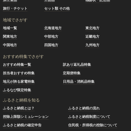
旅行・チケット
セット類 その他
地域でさがす
地域一覧
北海道地方
東北地方
関東地方
中部地方
近畿地方
中国地方
四国地方
九州地方
おすすめ特集でさがす
おすすめ特集一覧
訳あり返礼品特集
担当者おすすめ特集
定期便特集
地元が誇る家電特集
日用品・消耗品特集
ふるなび限定特集
ふるさと納税を知る
ふるさと納税とは？
ふるさと納税の流れ
控除上限額シミュレーション
ふるさと納税制度について
ふるさと納税の確定申告
住民税・所得税の控除について