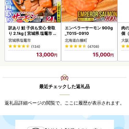
訳あり 鮭 子供も安心 骨取
エンペラーサーモン 900g
肉の
り 2.1kg [ 宮城県 塩竈市 ]
_T015-0910
個（
鮭
ーグ
宮城県塩竈市
北海道白糠町
大阪
わ
(134)
(4708)
13,000
15,000
最近チェックした返礼品
返礼品詳細ページの閲覧で、ここに履歴が表示されます。