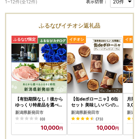
1
~
12
件(全
12
件)
表示切替：
ふるなびイチオシ返礼品
【有効期限なし！後から
【缶deボローニャ】6缶
月岡温
ゆっくり特産品を選べる
セット 美味しいパンの
3,0
】新潟県新発田市カタロ
非常食｜ 非常食
人にな
新潟県新発田市
新潟県新発田市
新潟県
グポイント
県 新
(0)
(73)
10,000
10,000