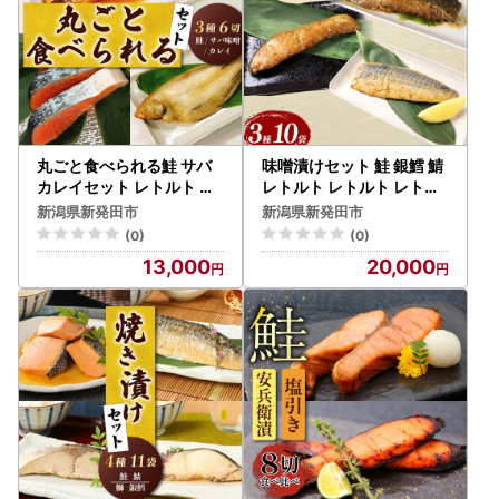
丸ごと食べられる鮭 サバ
味噌漬けセット 鮭 銀鱈 鯖
カレイセット レトルト レ
レトルト レトルト レトル
トルト レトルト レトルト
ト レトルト レトルト レト
新潟県新発田市
新潟県新発田市
レトルト レトルト I44_04
ルト sasaki001_02
(0)
(0)
13,000
20,000