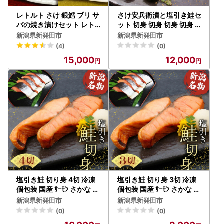
レトルト さけ 銀鱈 ブリ サ
さけ安兵衛漬と塩引き鮭セ
バの焼き漬けセット レト
ット 切身 切身 切身 切身
ルト レトルト レトルト レ
切身 切身 切身 I33_04
新潟県新発田市
新潟県新発田市
トルト レトルト レトルト I
(4)
(0)
34_02
15,000
12,000
塩引き鮭 切り身 4切 冷凍
塩引き鮭 切り身 3切 冷凍
個包装 国産 ｻｰﾓﾝ さかな 海
個包装 国産 ｻｰﾓﾝ さかな 海
産物 食品 小分け 真空パッ
産物 食品 小分け 真空パッ
新潟県新発田市
新潟県新発田市
ク 惣菜 お酒のあて 塩引き
ク 惣菜 お酒のあて 塩引き
(0)
(0)
鮭 半身 切り身 贈答 ギフト
鮭 半身 切り身 贈答 ギフト