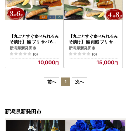
【丸ごとすぐ食べられるみ
【丸ごとすぐ食べられるみ
そ漬け】 鮭 ブリ サバ 6パ
そ漬け】 鮭 銀鱈 ブリ サバ
ック 魚 丸ごと 簡単調理 レ
8パック 魚 丸ごと 簡単調
新潟県新発田市
新潟県新発田市
トルト食品 魚パック 焼き
理 レトルト食品 魚パック
(0)
(0)
魚 味噌漬け お取り寄せ 海
焼き魚 味噌漬け お取り寄
10,000
15,000
産物 惣菜 手軽 サケ さば
せ 海産物 惣菜 手軽 サケ
鯖 味噌 備蓄 非常食 湯煎調
タラ さば 鯖 味噌 備蓄 非
理 おすすめ ギフト プレゼ
常食 湯煎調理 おすすめ ギ
ント 産地直送 佐々木食品
フト プレゼント 産地直送
前へ
1
次へ
新潟県 新発田 魚介 sasaki
佐々木食品 新潟県 新発田
007_01
魚介 sasaki008
新潟県新発田市