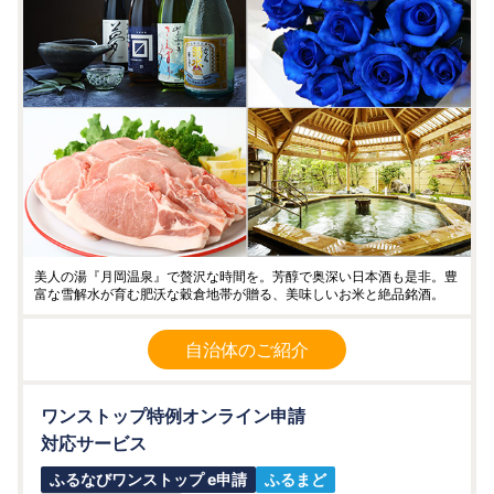
美人の湯『月岡温泉』で贅沢な時間を。芳醇で奥深い日本酒も是非。豊
富な雪解水が育む肥沃な穀倉地帯が贈る、美味しいお米と絶品銘酒。
自治体のご紹介
ワンストップ特例オンライン申請
対応サービス
ふるなびワンストップ e申請
ふるまど