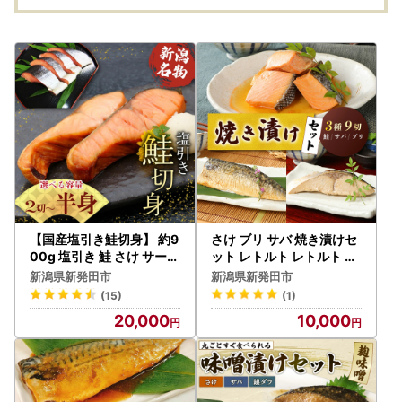
【国産塩引き鮭切身】 約9
さけ ブリ サバ 焼き漬けセ
00g 塩引き 鮭 さけ サーモ
ット レトルト レトルト レ
ン 半身 個包装 I36_04
トルト レトルト レトルト
新潟県新発田市
新潟県新発田市
レトルト I35_04
(15)
(1)
20,000
10,000