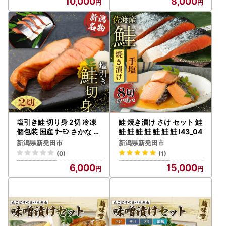
10,000
8,000
佐々木食品 新潟 新発田 魚
佐々木食品 新潟 新発田 魚
介 sasaki006_01
介 sasaki005_01
塩引き鮭 切り身 2切 冷凍
鮭 焼き漬け さけ セット 鮭
個包装 国産 ｻｰﾓﾝ さかな 海
鮭 鮭 鮭 鮭 鮭 鮭 鮭 I43_04
産物 食品 小分け 真空パッ
新潟県新発田市
新潟県新発田市
ク 惣菜 お酒のあて 塩引き
(0)
(1)
鮭 半身 切り身 贈答 ギフト
6,000
15,000
佐々木食品 新潟 新発田 魚
介 sasaki004_01