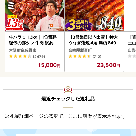
牛ハラミ 1.3kg｜1位獲得
【3営業日以内出荷】特大
【置
秘伝の赤タレ 牛肉 訳あり
うなぎ蒲焼 4尾 無頭 840g
士山
焼肉 BBQ
以上 C388-840-3D
BK1
大阪府泉佐野市
宮崎県新富町
山梨
(2479)
(712)
15,000
23,500
最近チェックした返礼品
返礼品詳細ページの閲覧で、ここに履歴が表示されます。