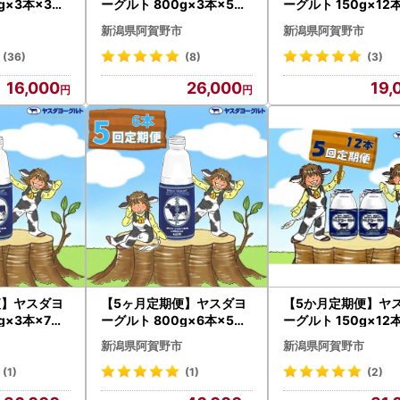
g×3本×3回
ーグルト 800g×3本×5回
ーグルト 150g×12
加 搾りたて
大ボトル 無添加 搾りたて
小ボトル こだわり生
新潟県阿賀野市
新潟県阿賀野市
濃厚 飲むヨ
こだわり生乳 濃厚 飲むヨ
鮮 濃厚 飲むヨーグルト の
むよーぐると
ーグルト のむよーぐると
むよーぐると ヨーグ
(36)
(8)
(3)
1016
ヨーグルト 1B62026
B02019
16,000
26,000
19,
便】ヤスダヨ
【5ヶ月定期便】ヤスダヨ
【5か月定期便】ヤ
g×3本×7回
ーグルト 800g×6本×5回
ーグルト 150g×12
加 搾りたて
大ボトル 無添加 搾りたて
小ボトル こだわり生
新潟県阿賀野市
新潟県阿賀野市
濃厚 飲むヨ
こだわり生乳 濃厚 飲むヨ
鮮 濃厚 飲むヨーグル
むよーぐると
ーグルト のむよーぐると
むよーぐると ヨーグ
(1)
(1)
(2)
63036
ヨーグルト 1B55046
B03031