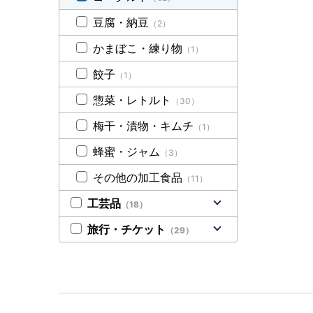
豆腐・納豆
（2）
かまぼこ・練り物
（1）
餃子
（1）
惣菜・レトルト
（30）
梅干・漬物・キムチ
（1）
蜂蜜・ジャム
（3）
その他の加工食品
（11）
工芸品
（18）
旅行・チケット
（29）