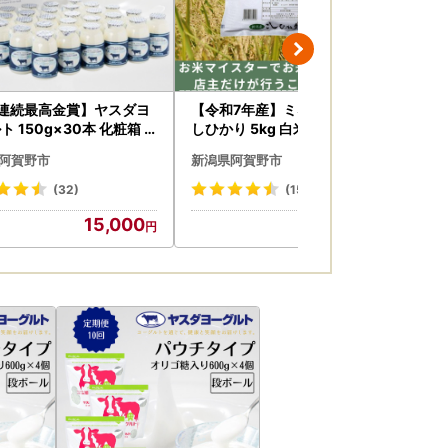
連続最高金賞】ヤスダヨ
【令和7年産】ミネラル栽培こ
白龍
ト 150g×30本 化粧箱
しひかり 5kg 白米 精米 井上米
×3
り生乳 新鮮 濃厚 モンド
穀店 新潟県 米 こめ コメ 1I010
ク 
阿賀野市
新潟県阿賀野市
新
ション 飲むヨーグルト
14
冷や
ーぐると ヨーグルト お
く
(32)
(15)
お中元 母の日 父の日 クリ
白龍
15,000
14,000
誕生日 1B11015
酒 
比べ
賀野