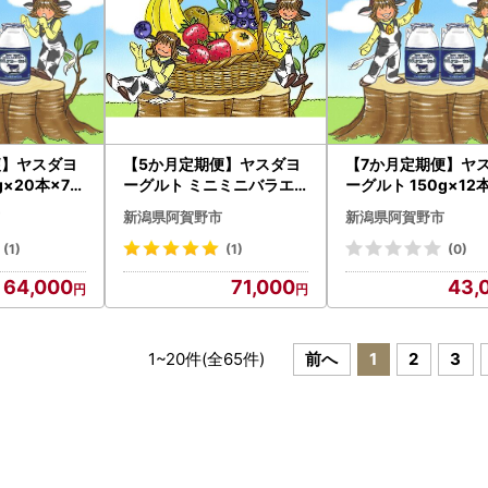
便】ヤスダヨ
【5か月定期便】ヤスダヨ
【7か月定期便】ヤ
g×20本×7回
ーグルト ミニミニバラエ
ーグルト 150g×12
わり生乳 新
ティセット 150g×25本×5
小ボトル こだわり生
新潟県阿賀野市
新潟県阿賀野市
ヨーグルト の
回 ふるさと納税限定 こだ
鮮 濃厚 飲むヨーグル
ヨーグルト 1
わり生乳 新鮮 濃厚 飲むヨ
むよーぐると ヨーグ
(1)
(1)
(0)
ーグルト のむよーぐると
B04043
64,000
71,000
43,
ヨーグルト 1B41071
1
~
20
件(全
65
件)
前へ
1
2
3