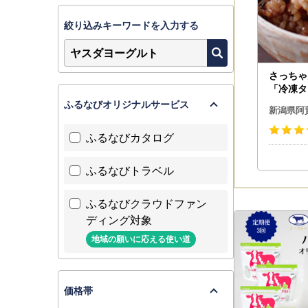
絞り込みキーワードを入力する
さっちゃ
「冷凍タ
ック コ
ふるなびオリジナルサービス
新潟県阿
美容 新潟
11
ふるなびカタログ
ふるなびトラベル
ふるなびクラウドファン
ディング対象
地域の願いに応える使い道
価格帯