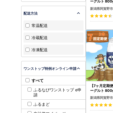
ーグルト 800
大ボトル 無添
新潟県阿賀野市
こだわり生乳 
配送方法
ーグルト の
ヨーグルト 1B6
常温配送
冷蔵配送
冷凍配送
ワンストップ特例オンライン申請
すべて
【7ヶ月定期
ふるなびワンストップ e申
ーグルト 800
請
大ボトル 無添
新潟県阿賀野市
こだわり生乳 
ふるまど
ーグルト の
ヨーグルト 1B