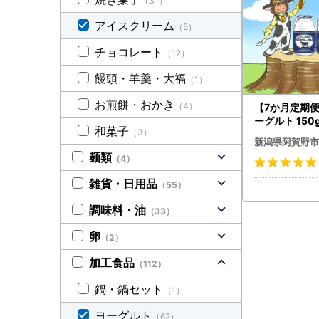
（31）
アイスクリーム
（5）
チョコレート
（12）
饅頭・羊羹・大福
（1）
お煎餅・おかき
（4）
【7か月定期
ーグルト 150
和菓子
（3）
小ボトル こだ
新潟県阿賀野市
鮮 濃厚 飲む
麺類
（4）
むよーぐると 
B09064
雑貨・日用品
（55）
調味料・油
（33）
卵
（2）
加工食品
（112）
鍋・鍋セット
（1）
ヨーグルト
（62）