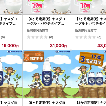
便】ヤスダヨ
【5ヶ月定期便】ヤスダヨ
【7ヶ月定期便】ヤ
ーグルト パウチタイプ オ
ーグルト パウチタイプ オ
0g×4個×3
リゴ糖入り 600g×4個×5
リゴ糖入り 600g×4
新潟県阿賀野市
新潟県阿賀野市
人セットB 無
回 アレンジ名人セットB 無
回 アレンジ名人セッ
オリゴ糖 搾
添加 ガラクトオリゴ糖 搾
添加 ガラクトオリゴ
(0)
(0)
(0)
り生乳93％
りたて こだわり生乳93％
りたて こだわり生乳
19,000
31,000
43,
 1B82019
濃厚 ヨーグルト 1B83031
濃厚 ヨーグルト 1B8
便】ヤスダヨ
【5ヶ月定期便】ヤスダヨ
【3か月定期便】ヤ