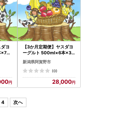
スダヨ
【3か月定期便】ヤスダヨ
本×7回
ーグルト 500ml×6本×3
乳 新
回 バラエティセット こだ
新潟県阿賀野市
ト の
わり生乳 濃厚 飲むヨーグ
ルト 1
ルト のむよーぐると ヨー
(0)
グルト 1B29028
000
28,000
4
次へ