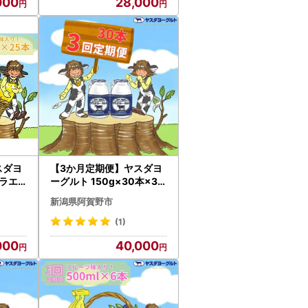
000
28,000
スダヨ
【3か月定期便】ヤスダヨ
ラエ
ーグルト 150g×30本×3回
5本×3
小ボトル こだわり生乳 新
新潟県阿賀野市
 こだ
鮮 濃厚 飲むヨーグルト の
飲むヨ
むよーぐると ヨーグルト 1
(1)
ぐると
B12040
000
40,000
3