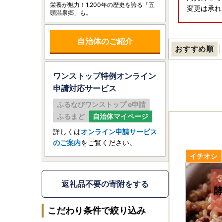
栄養が魅力！1,200年の歴史を誇る「五
変更は承れ
頭温泉郷」も。
自治体のご紹介
おすすめ順
ワンストップ特例オンライン
申請
対応サービス
ふるなびワンストップ e申請
ふるまど
自治体マイページ
詳しくは
オンライン申請サービス
のご案内
をご覧ください。
返礼品不要の寄附をする
こだわり条件で絞り込み