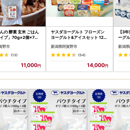
んの 酵素 玄米 ごはん
ヤスダヨーグルト フローズン
【3年
イプ」70g×2個×7パ
ヨーグルト&アイスセット 12個
ーグル
シヒカリ おにぎり 健康
着日指定可能 お歳暮 お中元 母
こだわ
賀野市
新潟県阿賀野市
新潟県
県 パックご飯 1F080
の日 父の日 クリスマス 誕生日
セレク
アイス ヨーグルト 冷凍 お歳暮
のむよ
(13)
(54)
お中元 母の日 父の日 クリスマ
歳暮 
11,000
14,000
ス 誕生日 1B48014
スマス 