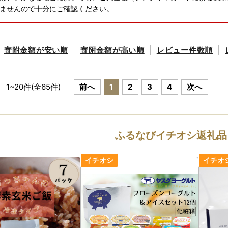
ませんので十分にご確認ください。
寄附金額が
安い順
寄附金額が
高い順
レビュー件数順
1
~
20
件(全
65
件)
前へ
1
2
3
4
次へ
ふるなびイチオシ返礼品