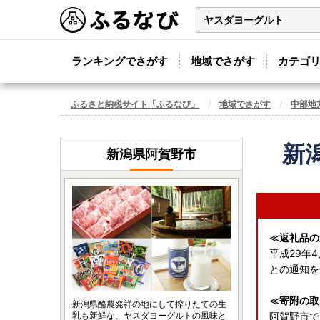
ランキングでさがす
地域でさがす
カテゴ
ふるさと納税サイト「ふるなび」
地域でさがす
中部地
新
新潟県阿賀野市
≪返礼品の
平成29年
との通知を
≪寄附の取
新潟県酪農発祥の地にして搾りたての生
乳も新鮮な、ヤスダヨーグルトの風味と
阿賀野市で