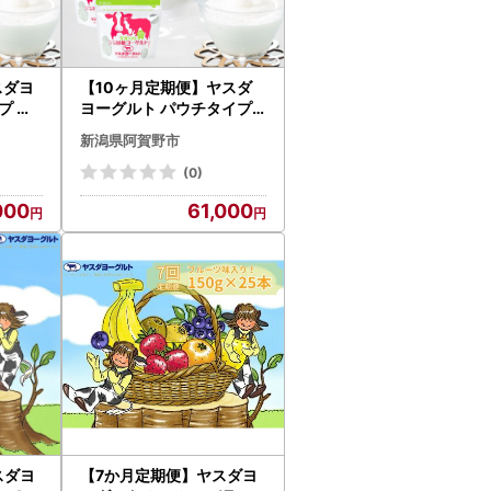
スダヨ
【10ヶ月定期便】ヤスダ
ヨーグルト パウチタイプ
個×7
オリゴ糖入り 600g×4個×
新潟県阿賀野市
トB 無
10回 アレンジ名人セットB
糖 搾
無添加 ガラクトオリゴ糖
(0)
93％
搾りたて こだわり生乳93
000
61,000
4043
％ 濃厚 ヨーグルト 1B850
61
スダヨ
【7か月定期便】ヤスダヨ