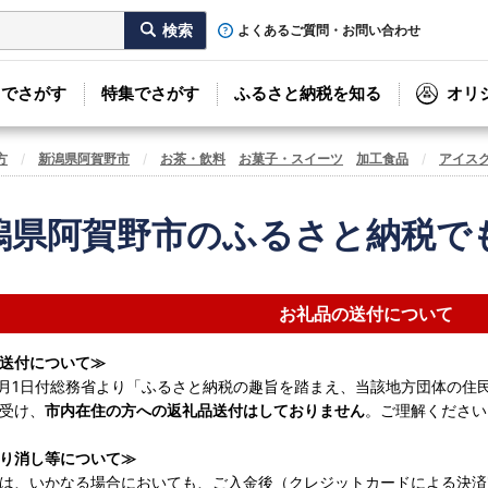
よくあるご質問・お問い合わせ
リでさがす
特集でさがす
ふるさと納税を知る
オリ
方
新潟県阿賀野市
お茶・飲料
お菓子・スイーツ
加工食品
アイス
潟県阿賀野市のふるさと納税で
お礼品の送付について
送付について≫
4月1日付総務省より「ふるさと納税の趣旨を踏まえ、当該地方団体の住
受け、
市内在住の方への返礼品送付はしておりません
。ご理解ください
り消し等について≫
は、いかなる場合においても、ご入金後（クレジットカードによる決済