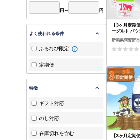
円～
円
【3ヶ月定期
ーグルト パウチタイプ オ
よく使われる条件
リゴ糖入り 60
新潟県阿賀野市
回 アレンジ名
ふるなび限定
添加 ガラクト
りたて こだわ
濃厚 ヨーグルト
定期便
特徴
ギフト対応
のし対応
在庫切れを含む
【3ヶ月定期