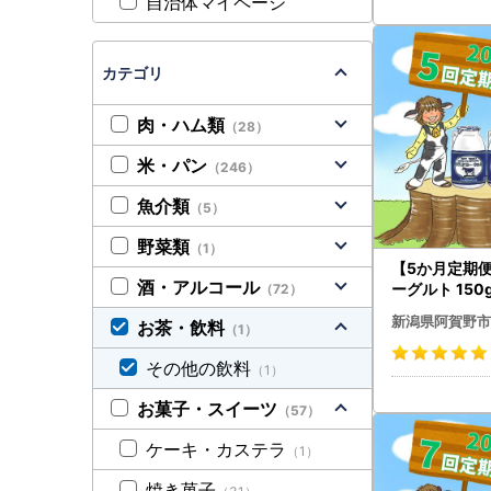
自治体マイページ
カテゴリ
肉・ハム類
（28）
米・パン
（246）
魚介類
（5）
野菜類
（1）
【5か月定期
酒・アルコール
ーグルト 150
（72）
小ボトル こだ
新潟県阿賀野市
お茶・飲料
（1）
鮮 濃厚 飲む
むよーぐると 
その他の飲料
（1）
B08046
お菓子・スイーツ
（57）
ケーキ・カステラ
（1）
焼き菓子