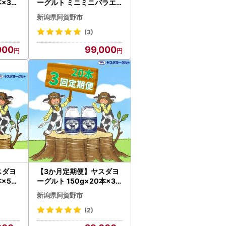
本×3回
ーグルト ミニミニバラエ
乳 新
ティセット 150g×25本×7
新潟県阿賀野市
回 ふるさと納税限定 こだ
ルト 1
わり生乳 新鮮 濃厚 飲むヨ
(3)
ーグルト のむよーぐると
000
99,000
ヨーグルト 1B42099
スダヨ
【3か月定期便】ヤスダヨ
本×5回
ーグルト 150g×20本×3回
乳 新
小ボトル こだわり生乳 新
新潟県阿賀野市
ト の
鮮 濃厚 飲むヨーグルト の
ルト 1
むよーぐると ヨーグルト 1
(2)
B07028