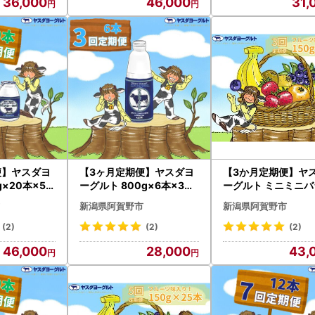
36,000
46,000
31,
便】ヤスダヨ
【3ヶ月定期便】ヤスダヨ
【3か月定期便】ヤ
g×20本×5回
ーグルト 800g×6本×3回
ーグルト ミニミニバ
わり生乳 新
大ボトル 無添加 搾りたて
ティセット 150g×2
新潟県阿賀野市
新潟県阿賀野市
ヨーグルト の
こだわり生乳 濃厚 飲むヨ
回 ふるさと納税限定
ヨーグルト 1
ーグルト のむよーぐると
わり生乳 新鮮 濃厚 
(2)
(2)
(2)
ヨーグルト 1B54028
ーグルト のむよー
46,000
28,000
43,
ヨーグルト 1B4004