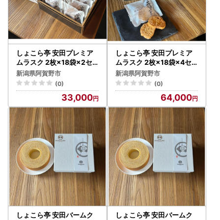
しょこら亭 安田プレミア
しょこら亭 安田プレミア
ムラスク 2枚×18袋×2セ
ムラスク 2枚×18袋×4セ
ット お菓子 菓子 スイーツ
ット お菓子 菓子 スイーツ
新潟県阿賀野市
新潟県阿賀野市
贈答 1Z10033
贈答 1Z12064
(0)
(0)
33,000
64,000
しょこら亭 安田バームク
しょこら亭 安田バームク