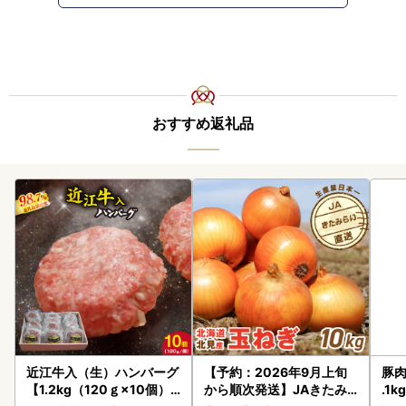
おすすめ返礼品
近江牛入（生）ハンバーグ
【予約：2026年9月上旬
豚肉
【1.2kg（120ｇ×10個）
から順次発送】JAきたみ
.1k