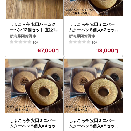
しょこら亭 安田バームク
しょこら亭 安田ミニバー
ーヘン 12個セット 直径13
ムクーヘン 5個入×3セッ
cm お菓子 菓子 スイーツ
ト 直径約8.0cm お菓子 菓
新潟県阿賀野市
新潟県阿賀野市
贈答 1Z20067
子 スイーツ 贈答 1Z22018
(0)
(0)
67,000
18,000
しょこら亭 安田ミニバー
しょこら亭 安田ミニバー
ムクーヘン 5個入×4セッ
ムクーヘン 5個入×5セッ