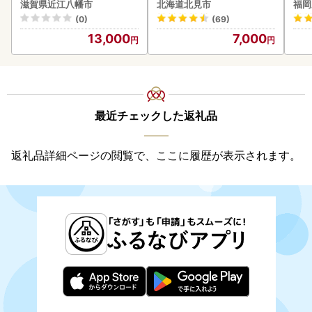
】【AG09W】
らい産 玉ねぎ Lサイズ 10k
滋賀県近江八幡市
北海道北見市
福岡
g ( タマネギ たまねぎ 野菜
(0)
(69)
)【210-0003-2026】
13,000
7,000
最近チェックした返礼品
返礼品詳細ページの閲覧で、ここに履歴が表示されます。