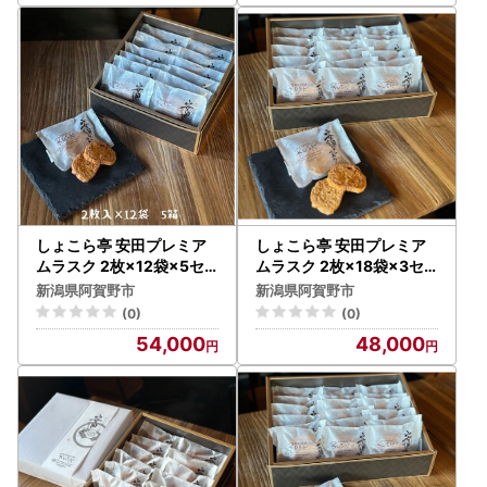
しょこら亭 安田プレミア
しょこら亭 安田プレミア
ムラスク 2枚×12袋×5セ
ムラスク 2枚×18袋×3セ
ット お菓子 菓子 スイーツ
ット お菓子 菓子 スイーツ
新潟県阿賀野市
新潟県阿賀野市
贈答 1Z11054
贈答 1Z08048
(0)
(0)
54,000
48,000