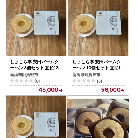
しょこら亭 安田バームク
しょこら亭 安田バームク
ーヘン 8個セット 直径13c
ーヘン 10個セット 直径13
m お菓子 菓子 スイーツ 贈
cm お菓子 菓子 スイーツ
新潟県阿賀野市
新潟県阿賀野市
答 1Z18045
贈答 1Z19056
(0)
(0)
45,000
56,000