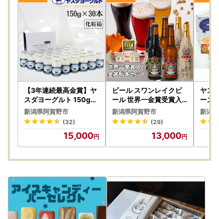
【3年連続最高金賞】ヤ
ビール スワンレイクビ
ヤスダ
スダヨーグルト 150g×
ール 世界一金賞受賞入
ーズ
30本 化粧箱 こだわり生
り 飲み比べ金賞6本 阿
スセッ
新潟県阿賀野市
新潟県阿賀野市
新潟県
乳 新鮮 濃厚 モンドセレ
賀野市 新潟県 阿賀野 ク
可能 
(32)
(29)
クション 飲むヨーグル
ラフト 飲み比べ クラフ
日 父
15,000
13,000
ト のむよーぐると ヨー
トビール 地ビール ビー
生日 
グルト お歳暮 お中元 母
ル お酒 酒 詰め合わせ ギ
冷凍 
の日 父の日 クリスマス
フト プレゼント 贈答 贈
日 父
誕生日 1B11015
り物 お中元 お歳暮 のし
生日 1
対応 熨斗 父の日 1S030
13