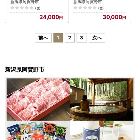
ト 直径約8.0cm お菓子 菓
ト 直径約8.0cm お菓子 菓
新潟県阿賀野市
新潟県阿賀野市
子 スイーツ 贈答 1Z2302
子 スイーツ 贈答 1Z2403
(0)
(0)
4
0
24,000
30,000
前へ
1
2
3
次へ
新潟県阿賀野市