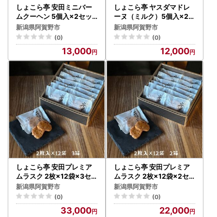
しょこら亭 安田ミニバー
しょこら亭 ヤスダマドレ
ムクーヘン 5個入×2セッ
ーヌ（ミルク）5個入×2セ
ト 直径約8.0㎝ お菓子 菓
ット お菓子 菓子 スイーツ
新潟県阿賀野市
新潟県阿賀野市
子 スイーツ 贈答 1Z21013
贈答 1Z29012
(0)
(0)
13,000
12,000
しょこら亭 安田プレミア
しょこら亭 安田プレミア
ムラスク 2枚×12袋×3セ
ムラスク 2枚×12袋×2セ
ット お菓子 菓子 スイーツ
ット お菓子 菓子 スイーツ
新潟県阿賀野市
新潟県阿賀野市
贈答 1Z07033
贈答 1Z09022
(0)
(0)
33,000
22,000