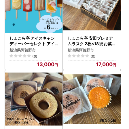
しょこら亭 アイスキャン
しょこら亭 安田プレミア
ディーバーセレクト アイ
ムラスク 2枚×18袋 お菓子
ス ヨーグルト いちご 冷凍
菓子 スイーツ 贈答 1Z060
新潟県阿賀野市
新潟県阿賀野市
1Z02013
17
(0)
(0)
13,000
17,000