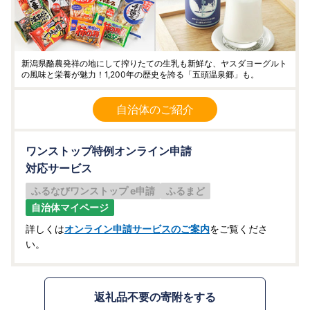
新潟県酪農発祥の地にして搾りたての生乳も新鮮な、ヤスダヨーグルト
の風味と栄養が魅力！1,200年の歴史を誇る「五頭温泉郷」も。
自治体のご紹介
ワンストップ特例オンライン申請
対応サービス
ふるなびワンストップ e申請
ふるまど
自治体マイページ
詳しくは
オンライン申請サービスのご案内
をご覧くださ
い。
返礼品不要の寄附をする