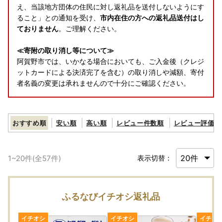
え、当該地方団体の住民に対し返礼品を送付しないようにす
ること」との通知を受け、
市内在住の方への返礼品送付はし
ておりません
。ご理解ください。
≪寄附の取り消し等について≫
阿賀野市では、いかなる場合においても、ご入金後（クレジ
ットカードによる決済完了を含む）の取り消しや減額、寄付
者名義の変更は承れませんので十分にご確認ください。
おすすめ順
安い順
高い順
レビュー件数順
レビュー評価順
1
~
20
件(全
57
件)
表示切替：
ふるなびイチオシ返礼品