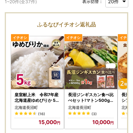
1
~
20
件(全
37
件)
表示切替：
ふるなびイチオシ返礼品
皇室献上米 令和7年産
長沼ジンギスカン食べ比
長沼産
北海道産ゆめぴりか 5k
べセット!マトン500g
シフ
g精米 美味しいお米 特A
・ラム500g_肉 羊肉・
ン(2
北海道長沼町
北海道長沼町
北海道
ランク コメ 白米_ 精米
ラム肉（ジンギスカン）
ぱん 菓子・スイーツ ケ
(16)
(3)
米 ゆめぴりか 米 _【120
ラム肉 ひつじ ヒツジ ラ
ーキ _【配送不可地域：
15,000
10,000
6364】
ム ジンギスカン_【配送
離島】
不可地域：離島】【136