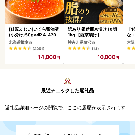
[鮭匠ふじい]いくら醤油漬
訳あり 銀鱈西京漬け 10切
【1
(小分け)50g×4P A-4209
1kg 【西京漬け】
なエ
5
北海道根室市
神奈川県藤沢市
大阪
(2251)
(14)
14,000
10,000
最近チェックした返礼品
返礼品詳細ページの閲覧で、ここに履歴が表示されます。