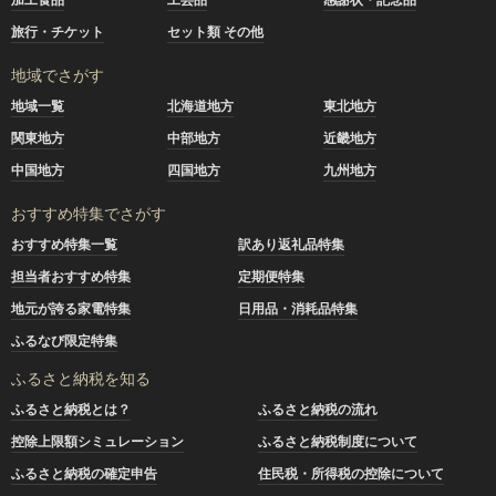
旅行・チケット
セット類 その他
地域でさがす
地域一覧
北海道地方
東北地方
関東地方
中部地方
近畿地方
中国地方
四国地方
九州地方
おすすめ特集でさがす
おすすめ特集一覧
訳あり返礼品特集
担当者おすすめ特集
定期便特集
地元が誇る家電特集
日用品・消耗品特集
ふるなび限定特集
ふるさと納税を知る
ふるさと納税とは？
ふるさと納税の流れ
控除上限額シミュレーション
ふるさと納税制度について
ふるさと納税の確定申告
住民税・所得税の控除について