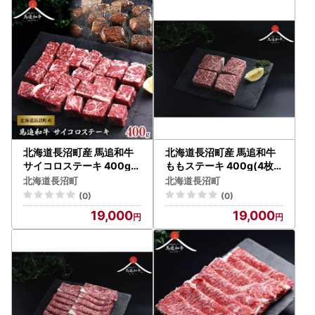
北海道長沼町産 馬追和牛
北海道長沼町産 馬追和牛
サイコロステーキ 400g_
ももステーキ 400g(4枚入
肉 ステーキ 牛肉 ビーフス
)_肉 ステーキ 牛肉 ビーフ
北海道長沼町
北海道長沼町
テーキ 肉 和牛 牛肉 肉 牛
ステーキ 肉 和牛 牛肉 肉
(0)
(0)
肉 _【配送不可地域：離島
牛肉 _【配送不可地域：離
19,000
19,000
】【1251559】
島】【1251561】