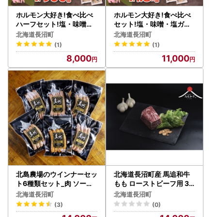
ホルモン大好き!食べ比べ
ホルモン大好き!食べ比べ
ハーフセット!塩・味噌・
セット!塩・味噌・塩ガー
塩ガーリック_肉 豚肉 _【
リック各2パックずつ_肉
北海道長沼町
北海道長沼町
配送不可地域：離島】【1
豚肉 _【配送不可地域：離
(1)
(1)
361176】
島】【1361177】
8,000
11,000
北島農場のウインナーセッ
北海道長沼町産 馬追和牛
ト6種類セット_肉 ソーセ
もも ローストビーフ用 30
ージ・ウインナー 豚肉 _【
0g_肉 和牛 牛肉 肉 牛肉 _
北海道長沼町
北海道長沼町
配送不可地域：離島】【1
【配送不可地域：離島】【
(3)
(0)
277813】
1251567】