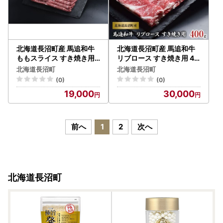
北海道長沼町産 馬追和牛
北海道長沼町産 馬追和牛
ももスライス すき焼き用
リブロース すき焼き用 40
400g_肉 すき焼き 牛肉 す
0g_肉 すき焼き 牛肉 すき
北海道長沼町
北海道長沼町
きやき スキヤキ 肉 和牛 牛
やき スキヤキ 肉 和牛 牛肉
(0)
(0)
肉 肉 牛肉 _【配送不可地
肉 牛肉 _【配送不可地域：
19,000
30,000
域：離島】【1251564】
離島】【1251566】
前へ
1
2
次へ
北海道長沼町