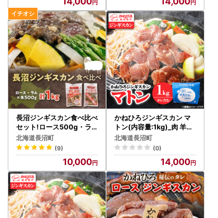
14,000
14,000
長沼ジンギスカン食べ比べ
かねひろジンギスカン マ
セット!ロース500g・ラ
トン(内容量:1kg)_肉 羊肉
ム500g_肉 羊肉・ラム肉
・ラム肉（ジンギスカン）
北海道長沼町
北海道長沼町
（ジンギスカン） ラム肉
ラム肉 ひつじ ヒツジ ラム
(9)
(0)
ひつじ ヒツジ ラム ジンギ
ジンギスカン_【配送不可
10,000
14,000
スカン_【配送不可地域：
地域：離島】【1608109
離島】【1361175】
】