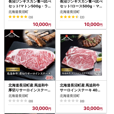
長沼ジンギスカン食べ比べ
長沼ジンギスカン食べ比べ
セット!マトン500g・ラ
セット!ロース500g・マ
ム500g_肉 羊肉・ラム肉
トン500g_肉 羊肉・ラム
北海道長沼町
北海道長沼町
（ジンギスカン） ラム肉
肉（ジンギスカン） ラム
(3)
(2)
ひつじ ヒツジ ラム ジンギ
肉 ひつじ ヒツジ ラム ジン
10,000
10,000
スカン_【配送不可地域：
ギスカン_【配送不可地域
離島】【1361172】
：離島】【1361164】
北海道長沼町産 馬追和牛
北海道長沼町産 馬追和牛
厚切りサーロインステーキ
サーロインステーキ 400g
400g_肉 ステーキ 牛肉 ビ
(2枚入)_肉 ステーキ 牛肉
北海道長沼町
北海道長沼町
ーフステーキ 肉 和牛 牛肉
ビーフステーキ 肉 和牛 牛
(0)
(0)
肉 牛肉 _【配送不可地域：
肉 肉 牛肉 _【配送不可地
30,000
30,000
離島】【1251556】
域：離島】【1251558】