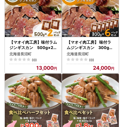
【マオイ肉工房】味付ラム
【マオイ肉工房】 味付ラ
ジンギスカン 500g×2
ムジンギスカン 300g×
パックセット 【北海道長
6パックセット 【北海道長
北海道長沼町
北海道長沼町
沼町】【配送不可地域：離
沼町】【配送不可地域：離
(0)
(0)
島】【1664579】
島】【1664580】
13,000
24,000