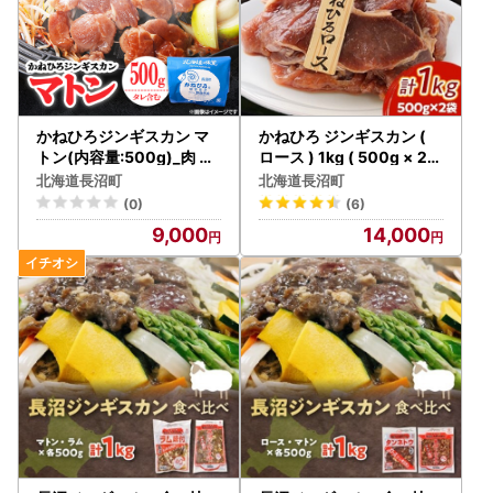
かねひろジンギスカン マ
かねひろ ジンギスカン (
トン(内容量:500g)_肉 羊
ロース ) 1kg ( 500g × 2袋
肉・ラム肉（ジンギスカン
)_肉 羊肉・ラム肉（ジン
北海道長沼町
北海道長沼町
） ラム肉 ひつじ ヒツジ ラ
ギスカン） ラム肉 ひつじ
(0)
(6)
ム ジンギスカン_【配送不
ヒツジ ラム ジンギスカン_
9,000
14,000
可地域：離島】【160811
【配送不可地域：離島】【
3】
1476728】