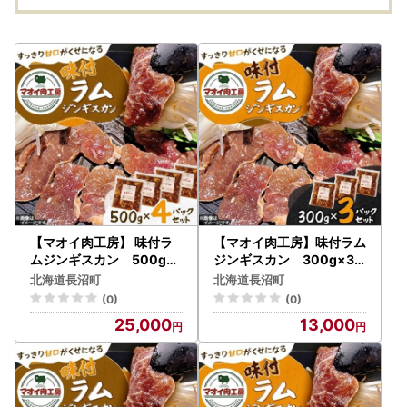
1172】
【マオイ肉工房】 味付ラ
【マオイ肉工房】味付ラム
ムジンギスカン 500g×
ジンギスカン 300g×3
4パックセット 【北海道長
パックセット 【北海道長
北海道長沼町
北海道長沼町
沼町】【配送不可地域：離
沼町】【配送不可地域：離
(0)
(0)
島】【1664581】
島】【1664578】
25,000
13,000