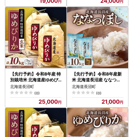
19,000
24,000
【先行予約】令和8年産 特
【先行予約】令和8年産新
別栽培米 北海道産ゆめぴ
米 北海道長沼産 ななつぼ
りか10kg( 5kg×2袋)玄米
し 10kg(5kg×2) 精米 特A
北海道長沼町
北海道長沼町
! 特A 【1745552】
【1739685】
(0)
(0)
25,000
21,000