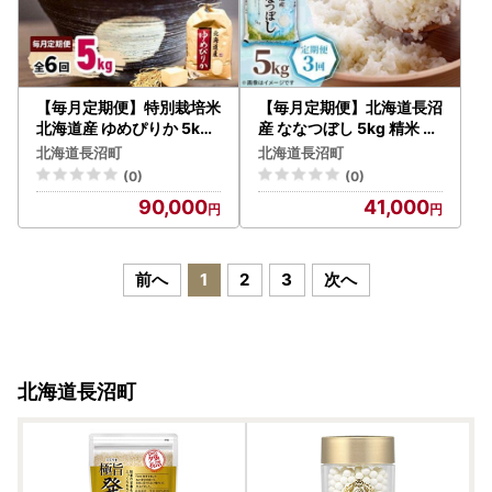
【毎月定期便】特別栽培米
【毎月定期便】北海道長沼
北海道産 ゆめぴりか 5kg(
産 ななつぼし 5kg 精米 特
5キロ×1) 精米 美味しいお
A 契約栽培米 美味しいお
北海道長沼町
北海道長沼町
米全6回【4086818】
米全3回【4087801】
(0)
(0)
90,000
41,000
前へ
1
2
3
次へ
北海道長沼町