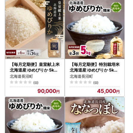
【毎月定期便】皇室献上米
【毎月定期便】特別栽培米
北海道産 ゆめぴりか 5kg(
北海道産 ゆめぴりか 5kg(
5キロ×1) 精米 美味しいお
5キロ×1) 精米 美味しいお
北海道長沼町
北海道長沼町
米 コメ全6回【4086816
米全3回【4086817】
(0)
(0)
】
90,000
45,000