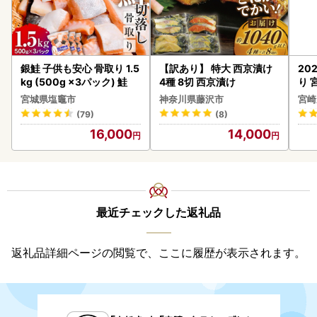
銀鮭 子供も安心 骨取り 1.5
【訳あり】 特大 西京漬け
20
kg (500g ×3パック) 鮭
4種 8切 西京漬け
り 
C32
宮城県塩竈市
神奈川県藤沢市
宮崎
(79)
(8)
16,000
14,000
最近チェックした返礼品
返礼品詳細ページの閲覧で、ここに履歴が表示されます。