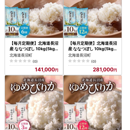
【毎月定期便】北海道長沼
【毎月定期便】北海道長沼
産 ななつぼし 10kg(5kg×
産 ななつぼし 10kg(5kg×
2袋) 精米 特A 契約栽培米
2袋) 精米 特A 契約栽培米
北海道長沼町
北海道長沼町
全6回【4087796】
全12回【4087797】
(0)
(0)
141,000
281,000