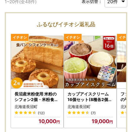
1
~
20
件(全
48
件)
表示切替：
ふるなびイチオシ返礼品
長沼産米粉使用 米粉の
カップアイスクリーム
ファ
シフォン2個・米粉食パ
16個セット(8種各2個ず
の平
ン(2斤)1本セット_ パン
つ)_菓子・スイーツ ア
個_卵・
北海道長沼町
北海道長沼町
北海道
ぱん 菓子・スイーツ ケ
イス・ジェラート _【配
タマゴ
(12)
(7)
ーキ _【配送不可地域：
送不可地域：離島】【1
地域：
10,000
19,000
離島】【1293776】
209864】
5】