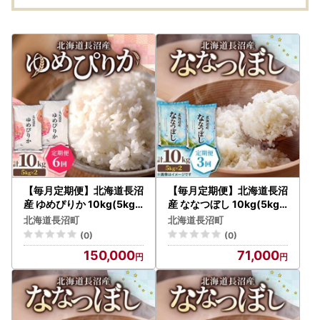
【毎月定期便】北海道長沼
【毎月定期便】北海道長沼
産 ゆめぴりか 10kg(5kg×
産 ななつぼし 10kg(5kg×
2袋) 精米 特A 契約栽培米
2袋) 精米 特A 契約栽培米
北海道長沼町
北海道長沼町
全6回【4087800】
全3回【4087795】
(0)
(0)
150,000
71,000