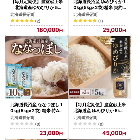
【毎月定期便】皇室献上米
北海道長沼産 ゆめぴりか 1
北海道産ゆめぴりか 5k
0kg(5kg×2袋)精米 契約
g精米 美味しいお米 特Aラ
栽培米 美味しいお米 特A
北海道長沼町
北海道長沼町
ンク コメ全12回【40729
ランク 【1635420】
(2)
(1)
66】
180,000
25,000
北海道長沼産 ななつぼし 1
【毎月定期便】皇室献上米
0kg(5kg×2袋) 精米 特A
北海道産 ゆめぴりか 5kg(
契約栽培米 美味しいお米
5キロ×1) 精米 美味しいお
北海道長沼町
北海道長沼町
【1688525】
米 コメ全3回【4086815
(0)
(0)
】
23,000
45,000