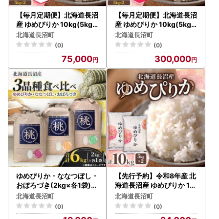
【毎月定期便】北海道長沼
【毎月定期便】北海道長沼
産 ゆめぴりか 10kg(5kg×
産 ゆめぴりか 10kg(5kg×
2袋) 精米 特A 契約栽培米
2袋) 精米 特A 契約栽培米
北海道長沼町
北海道長沼町
全3回【4087798】
全12回【4087799】
(0)
(0)
75,000
300,000
ゆめぴりか・ななつぼし・
【先行予約】令和8年産 北
おぼろづき(2kg×各1袋)合
海道長沼産 ゆめぴりか 10
計6kg 3品種食べ比べ【1
kg(5kg×2) 精米 特A【17
北海道長沼町
北海道長沼町
745550】
45553】
(0)
(0)