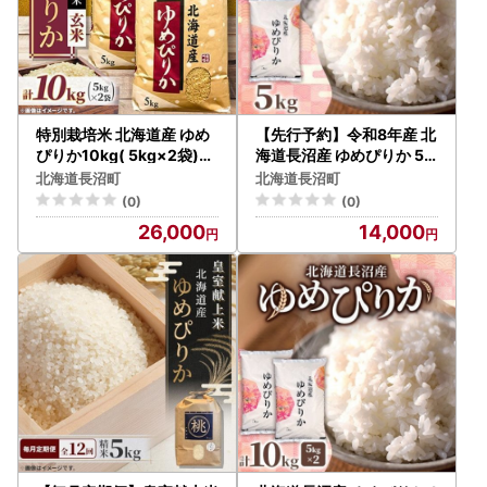
特別栽培米 北海道産 ゆめ
【先行予約】令和8年産 北
ぴりか10kg( 5kg×2袋)玄
海道長沼産 ゆめぴりか 5k
米! 特A【1745551】
g 精米 特A 契約栽培米【17
北海道長沼町
北海道長沼町
45554】
(0)
(0)
26,000
14,000