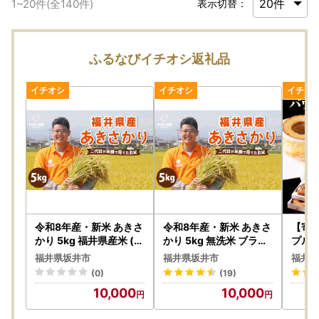
1
~
20
件(全
140
件)
表示切替：
ふるなびイチオシ返礼品
令和8年産・新米 あきさ
令和8年産・新米 あきさ
【寄
かり 5kg 福井県産米 (上
かり 5kg 無洗米 ブラン
プル 
白米) 2026年9月下旬発
ド米 2026年9月下旬発
べ比べ
福井県坂井市
福井県坂井市
福井県
送 [A-0266_01]
送 [A-0266_05]
イーツ
(0)
(19)
菓子 [
10,000
10,000