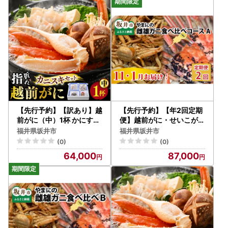
【先行予約】【訳あり】越
【先行予約】【年2回定期
前がに（中）1杯 かにすき
便】越前がに・せいこがに
セット やまに仕込み [E-4
食べ比べコースA [G-435
福井県坂井市
福井県坂井市
354]
3]
(0)
(0)
64,000
87,000