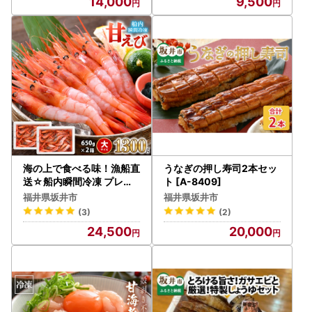
14,000
9,500
海の上で食べる味！漁船直
うなぎの押し寿司2本セッ
送☆船内瞬間冷凍 プレミ
ト [A-8409]
アム甘えび 約650g × 2 [B
福井県坂井市
福井県坂井市
-2324]
(3)
(2)
24,500
20,000