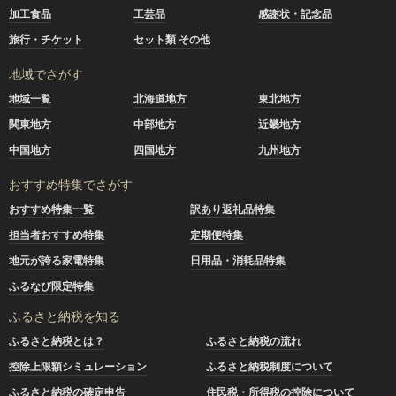
加工食品
工芸品
感謝状・記念品
旅行・チケット
セット類 その他
地域でさがす
地域一覧
北海道地方
東北地方
関東地方
中部地方
近畿地方
中国地方
四国地方
九州地方
おすすめ特集でさがす
おすすめ特集一覧
訳あり返礼品特集
担当者おすすめ特集
定期便特集
地元が誇る家電特集
日用品・消耗品特集
ふるなび限定特集
ふるさと納税を知る
ふるさと納税とは？
ふるさと納税の流れ
控除上限額シミュレーション
ふるさと納税制度について
ふるさと納税の確定申告
住民税・所得税の控除について