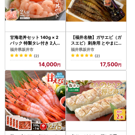
甘海老丼セット 140g × 2
【福井名物】ガサエビ（ガ
パック 特製タレ付き 2人
スエビ）刺身用 とやまに
前 剥きエビ 小分け [A-187
特製しょうゆセット [A-4
福井県坂井市
福井県坂井市
04]
374]
(2)
(2)
14,000
17,500