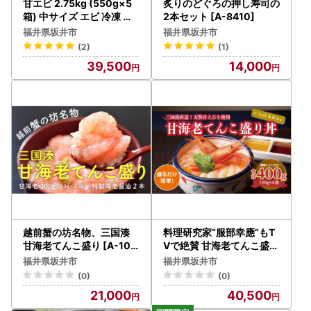
甘エビ 2.75kg (550g×5
炙りのどぐろの押し寿司の
箱) 中サイズ エビ 冷凍 大
2本セット [A-8410]
容量 [C-2306]
福井県坂井市
福井県坂井市
(2)
(1)
39,500
14,000
越前蟹の坊名物、三国湊
料理研究家“服部幸應”もT
甘海老てんこ盛り [A-101
Vで絶賛 甘海老てんこ盛り
03]
丼（いちほまれ付き）40
福井県坂井市
福井県坂井市
0g(100g×4袋) [C-5952
(0)
(0)
]
21,000
40,500