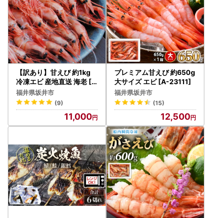
【訳あり】甘えび 約1kg
プレミアム甘えび 約650g
冷凍エビ 産地直送 海老 [A
大サイズ エビ [A-23111]
-23118]
福井県坂井市
福井県坂井市
(9)
(15)
11,000
12,500