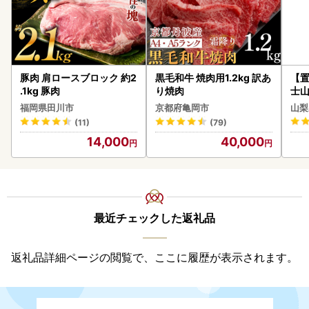
豚肉 肩ロースブロック 約2
黒毛和牛 焼肉用1.2kg 訳あ
【置
.1kg 豚肉
り焼肉
士山
BK1
福岡県田川市
京都府亀岡市
山梨
(11)
(79)
14,000
40,000
最近チェックした返礼品
返礼品詳細ページの閲覧で、ここに履歴が表示されます。