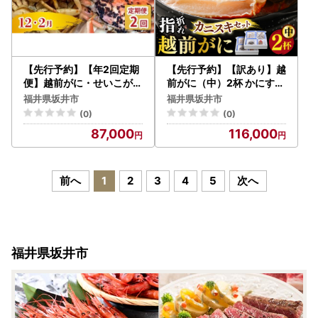
【先行予約】【年2回定期
【先行予約】【訳あり】越
便】越前がに・せいこがに
前がに（中）2杯 かにすき
食べ比べコースB（12月・
セット やまに仕込み [J-4
福井県坂井市
福井県坂井市
2月発送） [G-4354]
305]
(0)
(0)
87,000
116,000
前へ
1
2
3
4
5
次へ
福井県坂井市