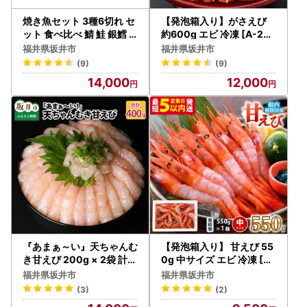
焼き魚セット 3種6切れ セ
【発泡箱入り】がさえび
ット 食べ比べ 鯖 鮭 銀鱈
約600g エビ 冷凍 [A-231
レンチン 炭火焼魚 惣菜 簡
14]
福井県坂井市
福井県坂井市
単調理 [A-15905]
(9)
(9)
14,000
12,000
『あまぁ～い』天ちゃんむ
【発泡箱入り】 甘えび 55
き甘えび 200g × 2袋 計4
0g 中サイズ エビ 冷凍 [A-
00g [A-8505]
23108]
福井県坂井市
福井県坂井市
(3)
(2)