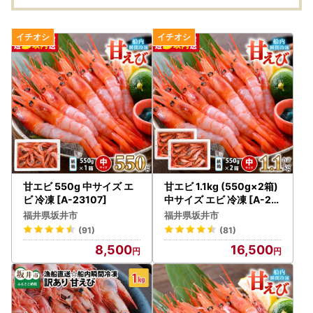
甘エビ 550g 中サイズ エ
甘エビ 1.1kg (550g×2箱)
ビ 冷凍 [A-23107]
中サイズ エビ 冷凍 [A-23
109]
福井県坂井市
福井県坂井市
(91)
(81)
8,500
16,500