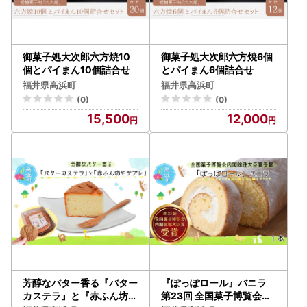
御菓子処大次郎六方焼10
御菓子処大次郎六方焼6個
個とパイまん10個詰合せ
とパイまん6個詰合せ
福井県高浜町
福井県高浜町
(0)
(0)
15,500
12,000
芳醇なバター香る『バター
『ぽっぽロール』バニラ
カステラ』と『赤ふん坊や
第23回 全国菓子博覧会内