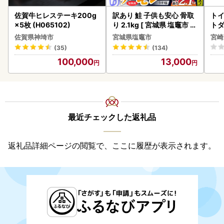
佐賀牛ヒレステーキ200g
訳あり 鮭 子供も安心 骨取
トイ
×5枚 (H065102)
り 2.1kg [ 宮城県 塩竈市 ]
トダ
鮭
速〔
佐賀県神埼市
宮城県塩竈市
宮崎
(35)
(134)
100,000
13,000
最近チェックした返礼品
返礼品詳細ページの閲覧で、ここに履歴が表示されます。