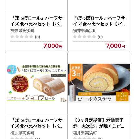
『ぽっぽロール』ハーフサ
『ぽっぽロール』ハーフサ
イズ 食べ比べセット【バ
イズ 食べ比べセット【バ
ニラ ＆ いちご】第23回 全
ニラ ＆ 抹茶】第23回 全国
福井県高浜町
福井県高浜町
国菓子博覧会内閣総理大臣
菓子博覧会内閣総理大臣賞
(0)
(0)
賞受賞 ※発送前に受取日
受賞 ※発送前に受取日の
7,000
7,000
の確認電話をいたします
確認電話をいたします
『ぽっぽロール』ハーフサ
【3ヶ月定期便】老舗菓子
イズ 食べ比べセット【バ
処「大次郎」が焼くこだわ
ニラ ＆ ショコラ】第23回
りのロールカステラ 1本（
福井県高浜町
福井県高浜町
全国菓子博覧会内閣総理大
計3本）