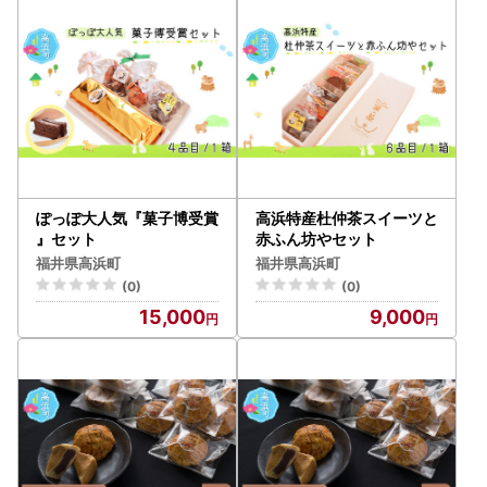
ぽっぽ大人気『菓子博受賞
高浜特産杜仲茶スイーツと
』セット
赤ふん坊やセット
福井県高浜町
福井県高浜町
(0)
(0)
15,000
9,000