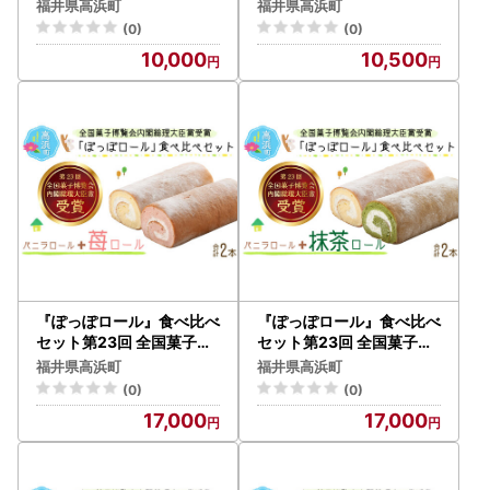
サブレ』
閣総理大臣賞受賞 ※発送
福井県高浜町
福井県高浜町
前に受取日の確認電話をい
(0)
(0)
たします
10,000
10,500
『ぽっぽロール』食べ比べ
『ぽっぽロール』食べ比べ
セット第23回 全国菓子博
セット第23回 全国菓子博
覧会内閣総理大臣賞受賞【
覧会内閣総理大臣賞受賞【
福井県高浜町
福井県高浜町
バニラ ＆ いちご】 ※発送
バニラ ＆ 抹茶】 ※発送前
(0)
(0)
前に受取日の確認電話をい
に受取日の確認電話をいた
17,000
17,000
たします
します