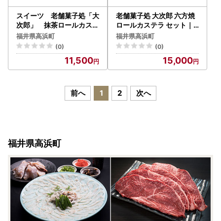
スイーツ 老舗菓子処「大
老舗菓子処 大次郎 六方焼
次郎」 抹茶ロールカステ
ロールカステラ セット｜
ラ バタークリーム 抹茶
和菓子 あんこ スイーツ 個
福井県高浜町
福井県高浜町
ロールカステラ ギフト
包装 ギフト 銘菓 和菓子
(0)
(0)
11,500
15,000
前へ
1
2
次へ
福井県高浜町