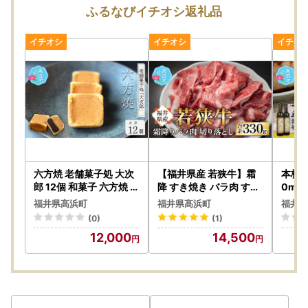
り、提供したりすることはございません。なお、お客様から
ふるなびイチオシ返礼品
いただいた個人情報は、商品の発送、事務連絡、いただいた
ふるさと納税の使い道に関する報告、高浜町が主催・出展す
るふるさと納税関連イベント情報の提供及び高浜町のふるさ
と納税に関する情報提供のために使用させていただき、その
手段として、電子メールの配信やパンフレット等の資料の郵
送をさせていただくことがあります。
御不明な点や、電子メールの配信又は資料の郵送停止等のご
希望がございましたら、ふるさと納税担当(contact-takaha
ma@orebo.jp)までご連絡ください。
六方焼 老舗菓子処 大次
【福井県産 若狭牛】霜
本格焼
郎 12個 和菓子 六方焼 和
降 すき焼き バラ肉 すき
0ml
菓子
焼き 切り落し 330g
焼酎 
福井県高浜町
福井県高浜町
福井県
易包
(0)
(1)
12,000
14,500