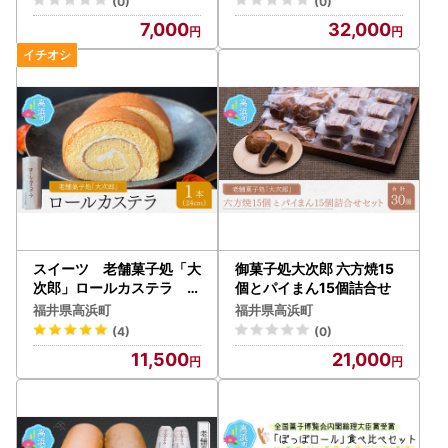
(0)
(0)
臣賞受賞 ※発送前に受取
7,000
32,000
日の確認電話をいたします
スイーツ 老舗菓子処「大
御菓子処大次郎 六方焼15
次郎」ロールカステラ バ
個とパイまん15個詰合せ
タークリーム ロールカス
福井県高浜町
福井県高浜町
テラ プレーン ギフト
(4)
(0)
11,500
21,000