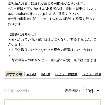
返礼品のお届けに遅れが生じる可能性がございます。
※ご不在日と重なる恐れがある場合は、寄附当日中に【cont
act-takahama@orebo.jp】までご連絡ください。
※一部の事業者に関しては、お盆休み期間中も発送を行って
おります。
【重要なお知らせ】
・表示されているお届け日は目安となり、前後する場合がご
ざいます。
・お受け取りいただけなかった場合の再送はいたしかねま
す。
・寄附申込みのキャンセル、返礼品の変更・返品はできませ
ん。
あらかじめご了承ください。
おすすめ順
安い順
高い順
レビュー件数順
レビュー評価順
1
~
20
件(全
22
件)
表示切替：
〈プライバシーポリシー（個人情報保護方針）について〉
お客様からいただいた個人情報は、高浜町が責任をもって管
理し、関係法令で定められた場合を除き、第三者に譲渡した