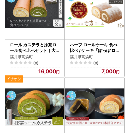
ロール カステラと抹茶ロ
ハーフ ロールケーキ 食べ
ール食べ比べセット｜大次
比べ / ケーキ『ぽっぽ ロー
郎 ロールケーキ
ル』 ※受取日事前連絡有
福井県高浜町
福井県高浜町
(0)
(0)
16,000
7,000