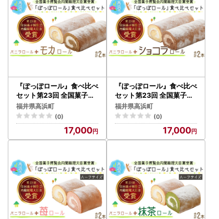
『ぽっぽロール』食べ比べ
『ぽっぽロール』食べ比べ
セット第23回 全国菓子博
セット第23回 全国菓子博
覧会内閣総理大臣賞受賞【
覧会内閣総理大臣賞受賞【
福井県高浜町
福井県高浜町
バニラ ＆ モカ】 ※発送前
バニラ ＆ ショコラ】 ※発
(0)
(0)
に受取日の確認電話をいた
送前に受取日の確認電話を
17,000
17,000
します
いたします