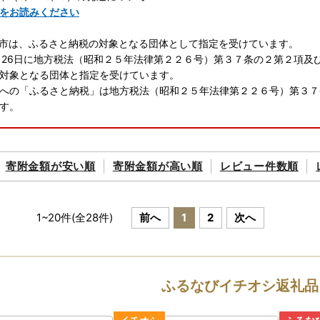
をお読みください
市は、ふるさと納税の対象となる団体として指定を受けています。
月26日に地方税法（昭和２５年法律第２２６号）第３７条の２第２項及
対象となる団体と指定を受けています。
への「ふるさと納税」は地方税法（昭和２５年法律第２２６号）第３７
す。
ップ特例申請が完全ペーパーレスに！申請アプリ「IAM」新登場！「ふ
プ特例申請が完全ペーパーレスで申請できます！
寄附金額が
安い順
寄附金額が
高い順
レビュー件数順
では、ふるさと納税をいただいた皆様のご負担を軽減するために、スマ
た。
「マイナンバーカード」が必要です。
tore もしくはGoogle Playから「IAM（アイアム）」アプリのダウン
1
~
20
件(全
28
件)
前へ
1
2
次へ
★ 複数自治体のワンストップ特例をスマホでまとめて申請ができる
ふるなびイチオシ返礼品