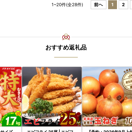
1
~
20
件(全
28
件)
前へ
1
2
おすすめ返礼品
5Lサイズ
エビフライ 25尾 | エビフ
【予約：2026年9月上