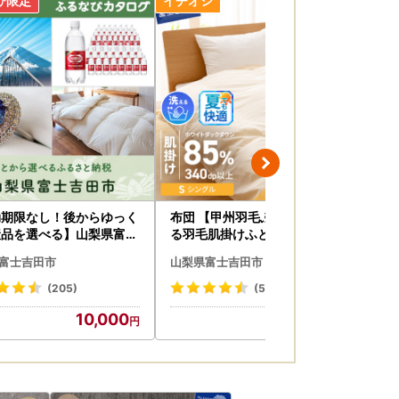
効期限なし！後からゆっく
布団 【甲州羽毛ふとん】洗え
【
産品を選べる】山梨県富士
る羽毛肌掛けふとん（シングル
ポ
市カタログポイント
） 寝具 DP340以上
ラ
富士吉田市
山梨県富士吉田市
山
(205)
(548)
10,000
30,000