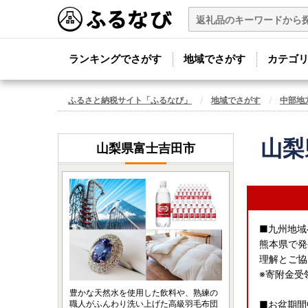
ランキングでさがす
地域でさがす
カテゴ
ふるさと納税サイト「ふるなび」
地域でさがす
中部地
山梨
山梨県富士吉田市
■九州地域
熊本県で発
理解とご協
※寄附金受
豊かな天然水を使用した飲料や、熟練の
職人がふんわり洗い上げた高級羽毛布団
■お盆期間