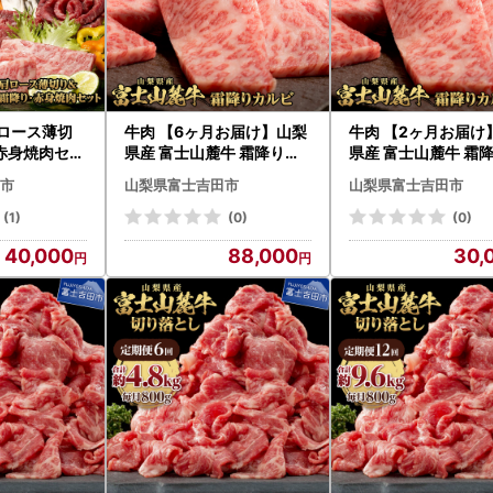
肩ロース薄切
牛肉 【6ヶ月お届け】山梨
牛肉 【2ヶ月お届け
赤身焼肉セッ
県産 富士山麓牛 霜降りカ
県産 富士山麓牛 霜
 計1.3kg
ルビ 500g 定期便
ルビ 500g 定期便
市
山梨県富士吉田市
山梨県富士吉田市
精肉 冷
(1)
(0)
(0)
40,000
88,000
30,