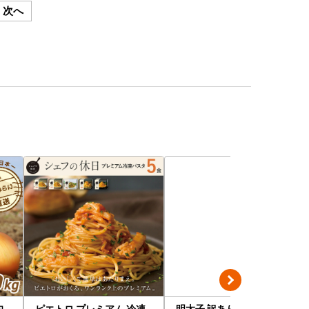
次へ
旬
ピエトロ プレミアム 冷凍
明太子 訳あり 2kg 無着色