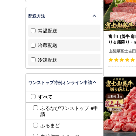
配送方法
常温配送
富士山麓牛 
り＆霜降り・
冷蔵配送
ト 牛肉 食べ比べ
山梨県富士吉田
焼肉 すき焼き 国産 
冷凍配送
凍 送料無料
ワンストップ特例オンライン申請
すべて
ふるなびワンストップ e申
請
ふるまど