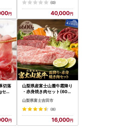
(0)
000
40,000
豚切落
山梨県産富士山麓牛霜降り
kgセッ
・赤身焼き肉セット(600g
) 牛肉 食べ比べ 計約600g
山梨県富士吉田市
国産 霜降り 冷凍 送料無料
(8)
000
16,000