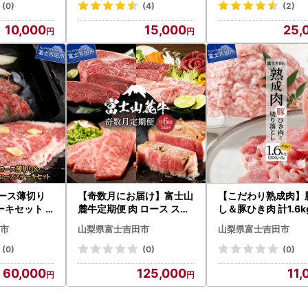
(0)
(4)
(2)
10,000
15,000
25,
ロース薄切り
【奇数月にお届け】富士山
【こだわり熟成肉】
ーキセット
麓牛定期便 肉 ロース ステ
し＆豚ひき肉 計1.6
 薄切り ジュ
ーキ 焼き肉 すき焼き 富士
ト 熟成
市
山梨県富士吉田市
山梨県富士吉田市
山麓牛
(0)
(0)
(0)
60,000
125,000
11,