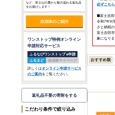
など、富士山の麓から魅力溢れる返礼品
必ずこちら
をお届けします！
■富士吉田
自治体のご紹介
令和7年9
さと納税の
富士吉田市
象になりま
ワンストップ特例オンライン
申請
対応サービス
■ワンスト
ふるなびワンストップ e申請
ワンストッ
おすすめ順
ふるまど
自治体マイページ
富士吉田市
導入しまし
詳しくは
オンライン申請サービス
※申請には
のご案内
をご覧ください。
※App S
★ふるまど
返礼品不要の寄附をする
こだわり条件で絞り込み