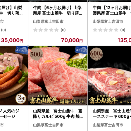
お届け】山梨
牛肉 【6ヶ月お届け】山梨
牛肉 【12ヶ月お届
麓牛 切り落
県産 富士山麓牛 切り落
梨県産 富士山麓牛 
定期便
とし 800g 定期便
落とし 800g 定期
市
山梨県富士吉田市
山梨県富士吉田市
(0)
(0)
(0)
35,000
70,000
135,
ジ 人気のジ
山梨県産 富士山麓牛 霜
山梨県産 富士山麓
ーセージ
降りカルビ 500g 牛肉 焼
ースステーキ 600g
肉 BBQ 国産 霜降り 冷凍 送
ロース ステーキ ジ
市
山梨県富士吉田市
山梨県富士吉田市
料無料
ー 霜降り