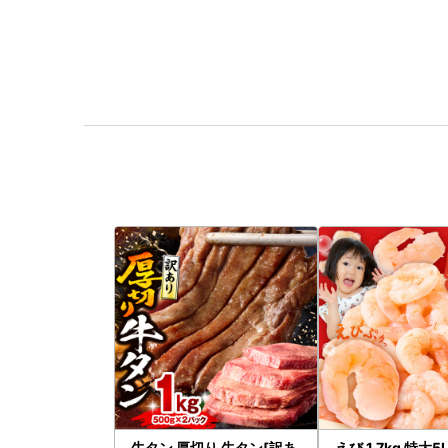
牛タン 厚切り 牛タン[訳あ
えび 1.7kg 特大