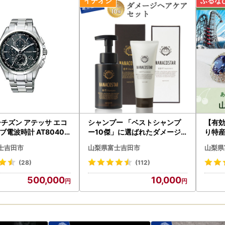
シチズン アテッサ エコ
シャンプー 「ベストシャンプ
【有
電波時計 AT8040-
ー10傑」に選ばれたダメージ
り特
ATTESA CITIZEN
ヘアケアセット サロン トリー
吉田
士吉田市
山梨県富士吉田市
山梨県
トメント
(28)
(112)
500,000
10,000