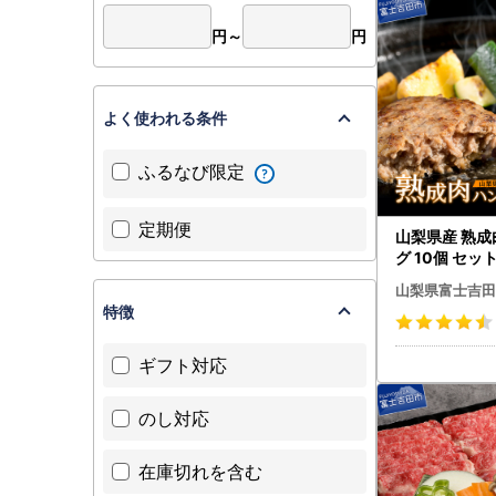
円～
円
よく使われる条件
ふるなび限定
定期便
山梨県産 熟成
グ 10個 セッ
ーグ
山梨県富士吉田
特徴
ギフト対応
のし対応
在庫切れを含む