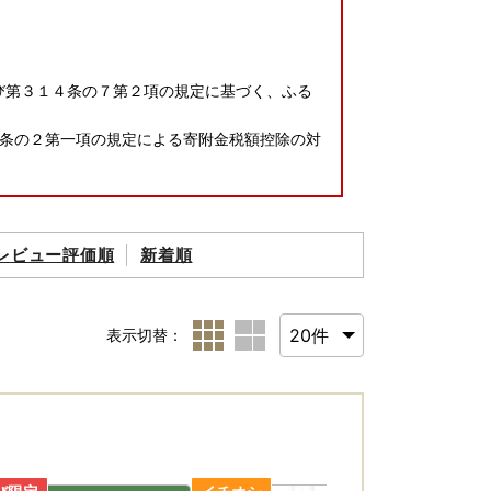
び第３１４条の７第２項の規定に基づく、ふる
条の２第一項の規定による寄附金税額控除の対
るまど」新登場！
レビュー評価順
新着順
ートフォンのみで完結できるアプリ「IAM」を
ロードをお願いいたします。
表示切替：
サービスです！リンク先をご確認ください。