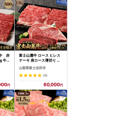
牛 赤
富士山麓牛 ロース ヒレス
g 牛肉
テーキ 肩ロース薄切り 牛
ューシ
肉 食べ比べ 霜降り
山梨県富士吉田市
(1)
000
60,000