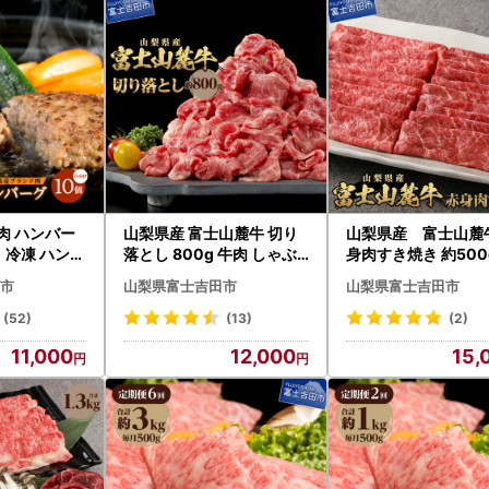
肉 ハンバー
山梨県産 富士山麓牛 切り
山梨県産 富士山麓
ト 冷凍 ハンバ
落とし 800g 牛肉 しゃぶ
身肉すき焼き 約500
しゃぶ すき焼き
食べ比べ 薄切り ジ
市
山梨県富士吉田市
山梨県富士吉田市
ー 霜降り
(52)
(13)
(2)
11,000
12,000
15,