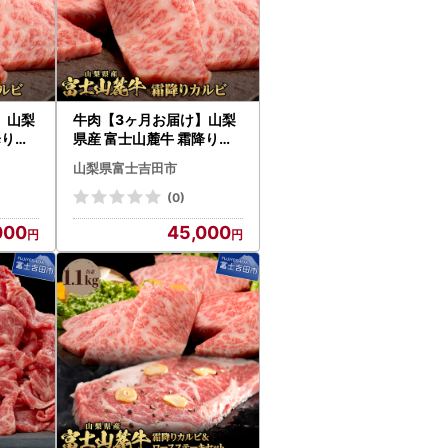
】山梨
牛肉【3ヶ月お届け】山梨
降りカ
県産 富士山麓牛 霜降りカ
ルビ 500g 定期便
山梨県富士吉田市
(0)
000
45,000