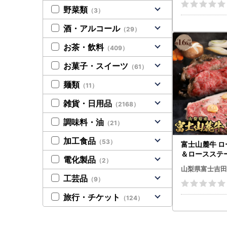
野菜類
（3）
酒・アルコール
（29）
お茶・飲料
（409）
お菓子・スイーツ
（61）
麺類
（11）
雑貨・日用品
（2168）
調味料・油
（21）
加工食品
（53）
富士山麓牛 
＆ロースステ
電化製品
（2）
牛肉 食べ比べ
山梨県富士吉田
ーシー 霜降り
工芸品
（9）
旅行・チケット
（124）