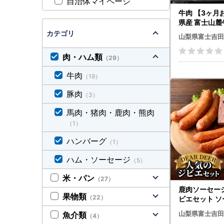
自治体マイページ
牛肉 【3ヶ月
県産 富士山
とし 800g 
カテゴリ
山梨県富士吉田
肉・ハム類
（29）
牛肉
（19）
豚肉
（3）
馬肉・猪肉・鹿肉・熊肉
（1）
ハンバーグ
（1）
ハム・ソーセージ
（5）
米・パン
（27）
鹿肉ソーセー
果物類
（22）
ビエセット ソ
山梨県富士吉田
魚介類
（4）