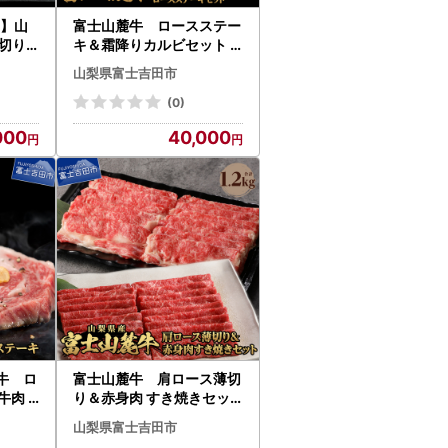
け】山
富士山麓牛 ロースステー
切り
キ＆霜降りカルビセット
便
牛肉 食べ比べ 薄切り ジュ
山梨県富士吉田市
ーシー 霜降り
(0)
000
40,000
牛 ロ
富士山麓牛 肩ロース薄切
 牛肉
り＆赤身肉 すき焼きセッ
ューシ
ト 牛肉 食べ比べ 薄切り ジ
山梨県富士吉田市
ューシー 霜降り