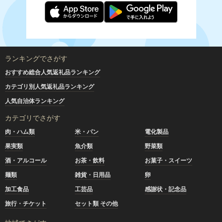
ランキングでさがす
おすすめ総合人気返礼品ランキング
カテゴリ別人気返礼品ランキング
人気自治体ランキング
カテゴリでさがす
肉・ハム類
米・パン
電化製品
果実類
魚介類
野菜類
酒・アルコール
お茶・飲料
お菓子・スイーツ
麺類
雑貨・日用品
卵
加工食品
工芸品
感謝状・記念品
旅行・チケット
セット類 その他