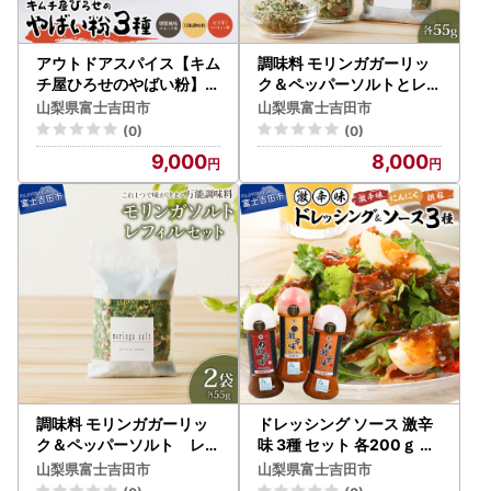
アウトドアスパイス【キム
調味料 モリンガガーリッ
チ屋ひろせのやばい粉】味
ク＆ペッパーソルトとレフ
比べ3種セット バーベキュ
ィルセット ペッパー 塩
山梨県富士吉田市
山梨県富士吉田市
ー 万能調味料
(0)
(0)
9,000
8,000
調味料 モリンガガーリッ
ドレッシング ソース 激辛
ク＆ペッパーソルト レフ
味 3種 セット 各200ｇ 詰
ィル2袋セット 【メール便
め合わせ 名物 焼肉のたれ
山梨県富士吉田市
山梨県富士吉田市
発送】 ペッパー 塩
調味料 旨辛 キャンプ