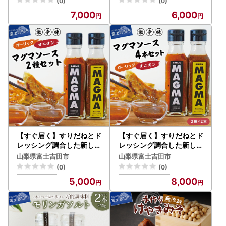
(0)
(0)
7,000
6,000
【すぐ届く】すりだねとド
【すぐ届く】すりだねとド
レッシング調合した新しい
レッシング調合した新しい
ホットソース MAGMA ２
ホットソース MAGMA ４
山梨県富士吉田市
山梨県富士吉田市
本セット（オニオンとガー
本セット（オニオン２本と
(0)
(0)
リックMAGMAの2本セッ
ガーリックMAGMAの2本
5,000
8,000
ト）
）