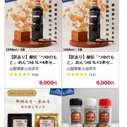
【訳あり】秘伝「つゆのも
【訳あり】秘伝「つゆのも
と」 めんつゆ 1L×4本セッ
と」 めんつゆ 1L×2本セッ
ト (鳴川の万能調味料)
ト (鳴川の万能調味料)
山梨県富士吉田市
山梨県富士吉田市
(10)
(13)
9,000
6,000