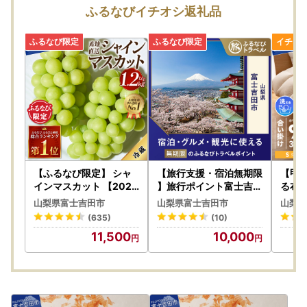
富士吉田市では、ふるさと納税をいただいた皆様のご負担を
ふるなびイチオシ返礼品
軽減するために、スマートフォンのみで完結できるアプリ
「IAM」を導入しました。
※申請には「マイナンバーカード」が必要です。
※App Store もしくはGoogle Playから「IAM（アイアム）」
アプリのダウンロードをお願いいたします。
★ふるまど★ 複数自治体のワンストップ特例をスマホでま
とめて申請ができるサービスです！リンク先をご確認くださ
い。
【ふるなび限定】 シャ
【旅行支援・宿泊無期限
【甲
インマスカット 【2026
】旅行ポイント富士吉田
る布団
年発送】高級 山梨県産
市ふるなびトラベルポイ
グル）
山梨県富士吉田市
山梨県富士吉田市
山梨県
シャインマスカット 2～
ント
(635)
(10)
3房 （1.2kg以上） フル
11,500
10,000
ーツ FN-Limited-SP