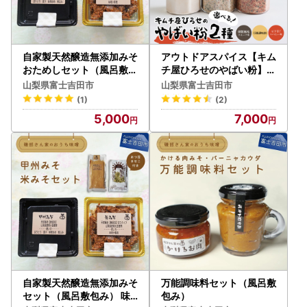
自家製天然醸造無添加みそ
アウトドアスパイス【キム
おためしセット（風呂敷包
チ屋ひろせのやばい粉】お
み） 味噌 お試し 食べ比べ
好み2本セット バーベキュ
山梨県富士吉田市
山梨県富士吉田市
２種類
ー 万能調味料
(1)
(2)
5,000
7,000
自家製天然醸造無添加みそ
万能調味料セット（風呂敷
セット（風呂敷包み） 味
包み）