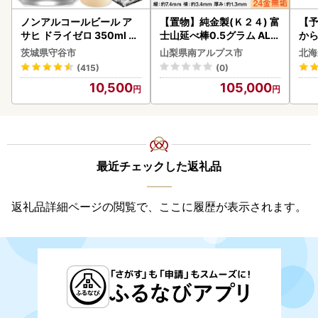
ノンアルコールビール ア
【置物】純金製(Ｋ２４) 富
【予
サヒ ドライゼロ 350ml 24
士山延べ棒0.5グラム ALP
から
本 ノンアル ビール asashi
BK181
らい
茨城県守谷市
山梨県南アルプス市
北海
守谷市
g 
(415)
(0)
)【
10,500
105,000
最近チェックした返礼品
返礼品詳細ページの閲覧で、ここに履歴が表示されます。