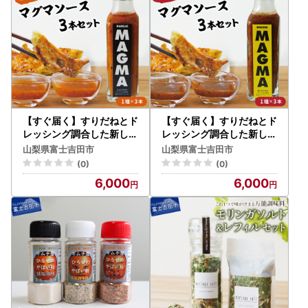
【すぐ届く】すりだねとド
【すぐ届く】すりだねとド
レッシング調合した新しい
レッシング調合した新しい
ホットソース ガーリック
ホットソース オニオンMA
山梨県富士吉田市
山梨県富士吉田市
MAGMA ３本セット
GMA ３本セット
(0)
(0)
6,000
6,000