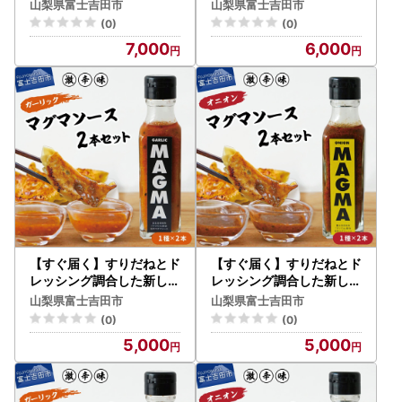
噌 食べ比べ２種類 青大豆
山梨県富士吉田市
山梨県富士吉田市
水煮 きな粉
(0)
(0)
7,000
6,000
【すぐ届く】すりだねとド
【すぐ届く】すりだねとド
レッシング調合した新しい
レッシング調合した新しい
ホットソース ガーリック
ホットソース オニオンMA
山梨県富士吉田市
山梨県富士吉田市
MAGMA ２本セット
GMA ２本セット
(0)
(0)
5,000
5,000