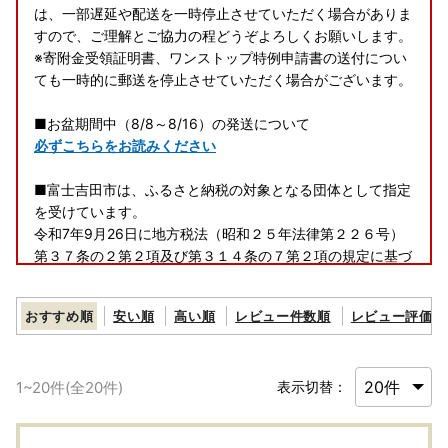
は、一部遅延や配送を一時停止させていただく場合がありま
すので、ご理解とご協力の程どうぞよろしくお願いします。
※寄附金受領証明書、ワンストップ特例申請書の送付につい
ても一時的に郵送を停止させていただく場合がございます。
■お盆期間中（8/8～8/16）の発送について
必ずこちらをお読みください
■富士吉田市は、ふるさと納税の対象となる団体として指定
を受けています。
令和7年9月26日に地方税法（昭和２５年法律第２２６号）
第３７条の２第２項及び第３１４条の７第２項の規定に基づ
く、ふるさと納税の対象となる団体と指定を受けています。
富士吉田市への「ふるさと納税」は地方税法（昭和２５年法
おすすめ順
安い順
高い順
レビュー件数順
レビュー評価順
律第２２６号）第３７条の２第一項の規定による寄附金税額
控除の対象になります。
1
~
20
件(全
20
件)
表示切替：
■ワンストップ特例申請が完全ペーパーレスに！申請アプリ
「IAM」新登場！「ふるまど」新登場！
ワンストップ特例申請が完全ペーパーレスで申請できます！