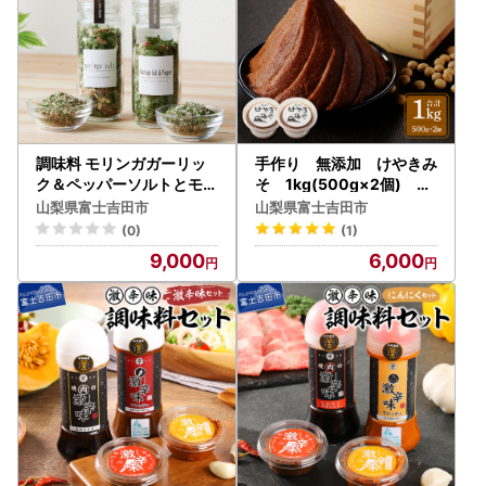
調味料 モリンガガーリッ
手作り 無添加 けやきみ
ク＆ペッパーソルトとモリ
そ 1kg(500g×2個) み
ンガペッパー＆ソルト ミ
そ 大豆 無添加 米麹 食塩
山梨県富士吉田市
山梨県富士吉田市
ル2本セット ペッパー塩
手作り 味噌 無添加 大豆 食
(0)
(1)
塩
9,000
6,000