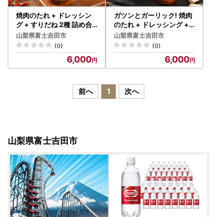
焼肉のたれ + ドレッシン
ガツンとガーリック! 焼肉
グ + すりだね 2種 詰め合
のたれ + ドレッシング +
わせ 激辛味･調味料計4種
すりだね 2種 詰め合わせ
山梨県富士吉田市
山梨県富士吉田市
セット 焼肉のたれ ドレッ
激辛味･調味料計4種セッ
(0)
(0)
シング すりだね 調味料 薬
ト 焼肉のたれ ドレッシン
6,000
6,000
味 キャンプ
グ すりだね 調味料 薬味 キ
ャンプ
前へ
1
次へ
山梨県富士吉田市