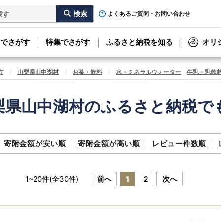
よくあるご質問・お問い合わせ
リでさがす
特集でさがす
ふるさと納税を知る
オリ
方
山梨県山中湖村
お茶・飲料
水・ミネラルウォーター
牛乳・乳飲
梨県山中湖村のふるさと納税で
寄附金額が
安い順
寄附金額が
高い順
レビュー件数順
1
~
20
件(全
30
件)
前へ
1
2
次へ