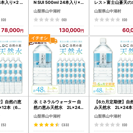
24本入り×2 Y
N SUI 500ml 24本入り×2
レス＞富士山蒼天の水
YAQ003
0ml×24本（１ケー
山梨県山中湖村
山梨県山中湖村
C009
(0)
(0)
(0)
78,000
130,000
60,
便】自然の恵
水 ミネラルウォーター 自
【6カ月定期便】自
×12本（6本
然の恵み天然水 2L×24
み天然水 2L×24本
） 計24L
本（6本入り4ケース）
入り4ケース） 計
山梨県山中湖村
山梨県山中湖村
でお届け ※
計48L 【3営業日以内発送
を6カ月連続でお届
送不可
スピード配送】 ※沖縄・離
沖縄・離島配送不可
(5)
(33)
(0)
島配送不可 YX004