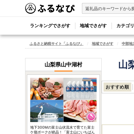
ランキングでさがす
地域でさがす
カテゴ
ふるさと納税サイト「ふるなび」
地域でさがす
中部地
山
山梨県山中湖村
おすすめ順
地下300Mの富士山伏流水で育てた富士
ケ嶺ポークが絶品！「富士山にいちばん