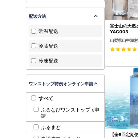
配送方法
富士山の天然水
常温配送
YAC003
山梨県山中湖村
冷蔵配送
冷凍配送
ワンストップ特例オンライン申請
すべて
ふるなびワンストップ e申
請
ふるまど
【全6回定期便】