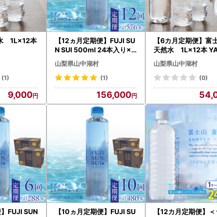
 1L×12本
【12ヵ月定期便】FUJI SU
【6カ月定期便】富
N SUI 500ml 24本入り×2
天然水 1L×12本 Y
YAQ004
5
山梨県山中湖村
山梨県山中湖村
(1)
(1)
(0)
9,000
156,000
54,
FUJI SUN
【10ヵ月定期便】FUJI SU
【12カ月定期便】＜