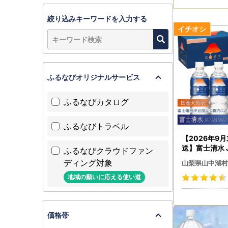
絞り込みキーワードを入力する
ふるなびオリジナルサービス
ふるなびカタログ
ふるなびトラベル
【2026年9
送】富士清水 J
ふるなびクラウドファン
ER 500m
ディング対象
山梨県山中湖村
計96本 YD00
地域の願いに応える使い道
価格帯