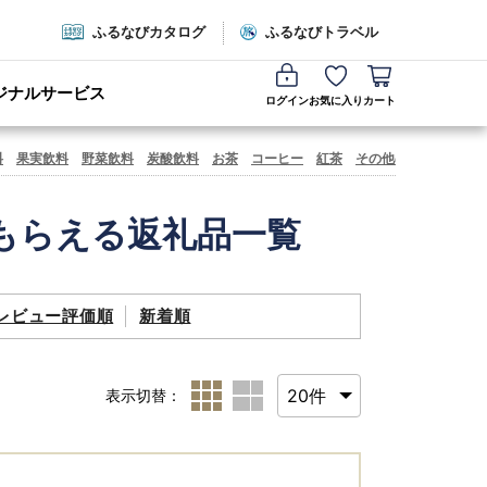
ふるなびカタログ
ふるなびトラベル
ジナルサービス
ログイン
お気に入り
カート
料
果実飲料
野菜飲料
炭酸飲料
お茶
コーヒー
紅茶
その他の飲料
飲料の
もらえる返礼品一覧
レビュー評価順
新着順
表示切替：