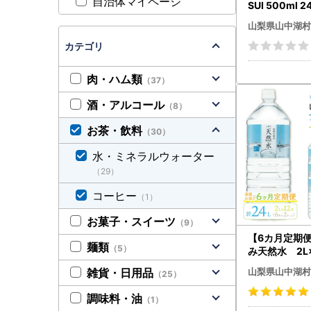
自治体マイページ
SUI 500ml 
AQ002
山梨県山中湖村
カテゴリ
肉・ハム類
（37）
酒・アルコール
（8）
お茶・飲料
（30）
水・ミネラルウォーター
（29）
コーヒー
（1）
お菓子・スイーツ
（9）
【6カ月定期
麺類
（5）
み天然水 2L
入り2ケース
山梨県山中湖村
雑貨・日用品
（25）
を6カ月連続
沖縄・離島配
調味料・油
（1）