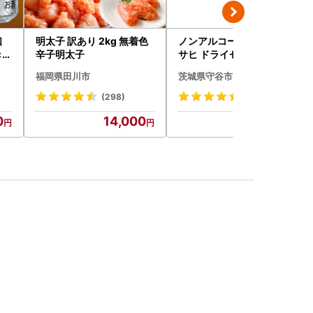
口
明太子 訳あり 2kg 無着色
ノンアルコールビール ア
×4
辛子明太子
サヒ ドライゼロ 350ml 24
本 ノンアル ビール asashi
福岡県田川市
茨城県守谷市
守谷市
(298)
(415)
0
14,000
10,500