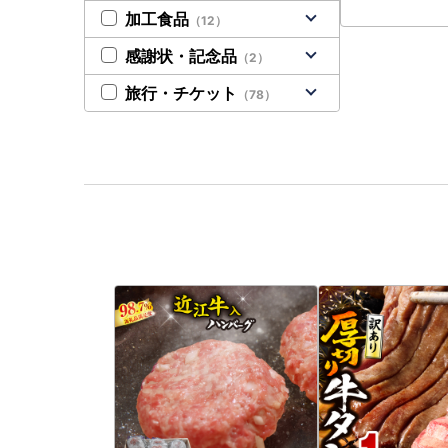
加工食品
（12）
感謝状・記念品
（2）
旅行・チケット
（78）