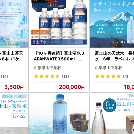
＞富士山蒼天
【10ヶ月連続】富士清水 J
富士山の天然水 長
l×6本（1ケー
APANWATER 500ml 4
水 6年 ラベルレ
1 ミネラル
箱セット 計96本 YD00
本入（２?）×３箱 YAH00
山梨県山中湖村
山梨県山中湖村
3
1
(14)
(13)
(4)
3,500
200,000
18,