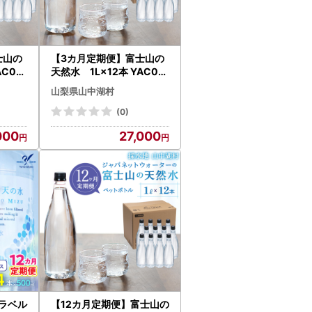
士山の
【3カ月定期便】富士山の
AC00
天然水 1L×12本 YAC00
6
山梨県山中湖村
(0)
000
27,000
ラベル
【12カ月定期便】富士山の