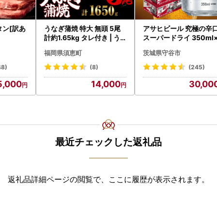
タン[訳あ
うなぎ蒲焼 特大 無頭 5尾
アサヒビール 究極の辛
計約1.65kg タレ付き | う
スーパードライ 350ml
なぎ蒲焼
8本 ビール
福岡県須恵町
茨城県守谷市
48)
(8)
(245)
5,000
14,000
30,00
最近チェックした返礼品
返礼品詳細ページの閲覧で、ここに履歴が表示されます。