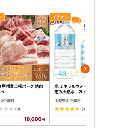
19 甲州富士桜ポーク 焼肉
水 ミネラルウォーター 自然の
【2
比べ
恵み天然水 2L×24本（6本入
富士
り4ケース） 計48L 【3営業
ml
山中湖村
山梨県山中湖村
山
日以内発送スピード配送】 ※沖
01
縄・離島配送不可 YX004
(0)
(33)
18,000
13,000