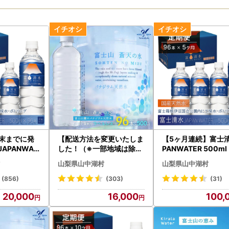
月末までに発
【配送方法を変更いたしま
【5ヶ月連続】富士清
APANWAT
した！（※一部地域は除く
PANWATER 500m
l 4箱セット
）】＜ラベルレス＞富士山
セット 計96本 YD
山梨県山中湖村
山梨県山中湖村
1
蒼天の水 500ml×96本（
４ケース）YC001
(856)
(303)
(31)
20,000
16,000
100,