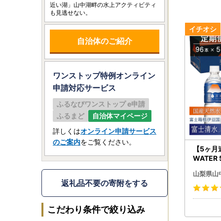
近い湖」山中湖畔の水上アクティビティ
も見逃せない。
自治体のご紹介
ワンストップ特例オンライン
申請
対応サービス
ふるなびワンストップ e申請
ふるまど
自治体マイページ
詳しくは
オンライン申請サービス
のご案内
をご覧ください。
【5ヶ月
WATER
計96本 
山梨県山
返礼品不要の寄附をする
こだわり条件で絞り込み