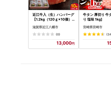
近江牛入（生）ハンバーグ
牛タン 厚切り 牛
【1.2kg（120ｇ×10個）
り 塩味 1kg]
】【AG09W】
滋賀県近江八幡市
宮崎県宮崎市
(0)
(3
13,000
1