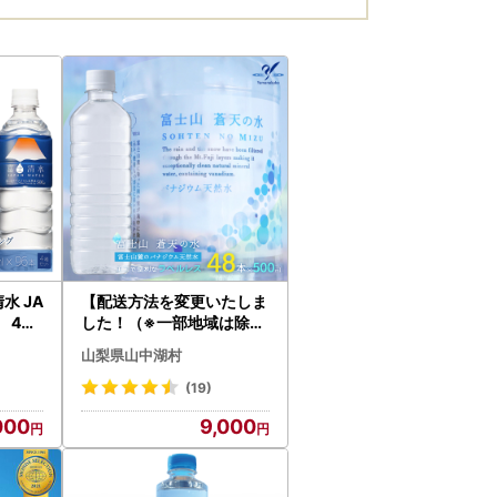
水 JA
【配送方法を変更いたしま
l 4箱
した！（※一部地域は除く
002
）】＜ラベルレス＞富士山
山梨県山中湖村
蒼天の水 500ml×48本（
２ケース）YC002ミネラ
(19)
ルウォーター 水
000
9,000