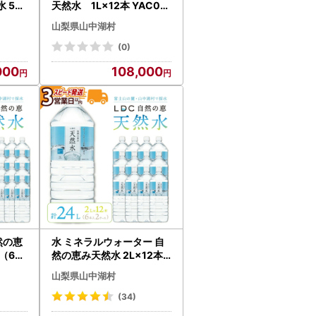
 50
天然水 1L×12本 YAC00
ス） Y
7
山梨県山中湖村
(0)
000
108,000
然の恵
水 ミネラルウォーター 自
（6本
然の恵み天然水 2L×12本
48L
（6本入り2ケース）計24L
山梨県山中湖村
け ※
【3営業日以内発送スピー
ド配送】 ※沖縄・離島配送
(34)
不可 YX001