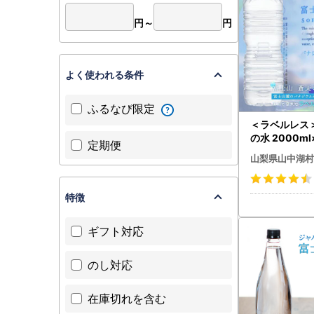
円～
円
よく使われる条件
ふるなび限定
＜ラベルレス
の水 2000m
定期便
ス） YAK00
山梨県山中湖村
ウォーター 水
特徴
ギフト対応
のし対応
在庫切れを含む