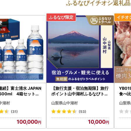
ふるなびイチオシ返礼品
連続】富士清水 JAPAN
【旅行支援・宿泊無期限】旅行
YB0
 500ml 4箱セット
ポイント山中湖村ふるなびトラ
食べ
YD002
ベルポイント
中湖村
山梨県山中湖村
山梨県
(31)
(53)
100,000
10,000