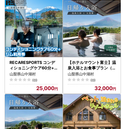
RECARESPORTS コンデ
【ホテルマウント富士】温
ィショニングケア60分+
泉入浴とお食事プラン（2
ジム利用券 YAS005
名様）土日限定プラン
山梨県山中湖村
山梨県山中湖村
(0)
(0)
25,000
32,000