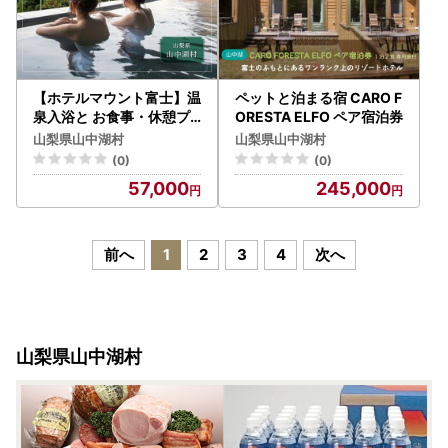
【ホテルマウント富士】温
ペットと泊まる宿 CARO F
泉入浴と お食事・休憩プ
ORESTA ELFO ペア宿泊券
ラン（2名様）土日限定プ
山梨県山中湖村
山梨県山中湖村
ラン
(0)
(0)
57,000
245,000
前へ
1
2
3
4
次へ
山梨県山中湖村