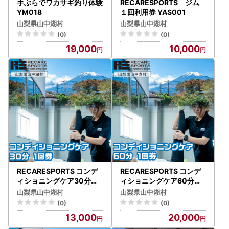
手ぶらでワカサギ釣り体験
RECARESPORTS ジム
YM018
１回利用券 YAS001
山梨県山中湖村
山梨県山中湖村
(0)
(0)
19,000
10,000
RECARESPORTS コンデ
RECARESPORTS コンデ
ィショニングケア30分 1
ィショニングケア60分 1
回券 YAS003
回券 YAS004
山梨県山中湖村
山梨県山中湖村
(0)
(0)
13,000
20,000