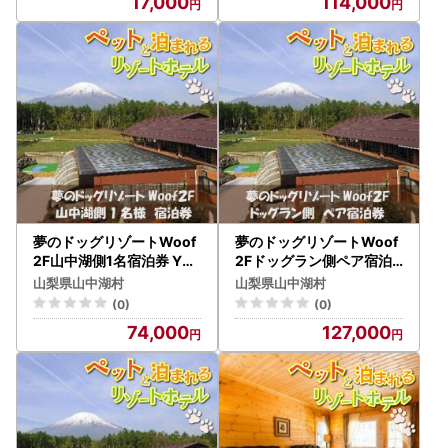
17,000
114,000
夢のドッグリゾートWoof
夢のドッグリゾートWoof
2F山中湖側1名宿泊券 YN
2Fドッグラン側ペア宿泊
006
券 YN007
山梨県山中湖村
山梨県山中湖村
(0)
(0)
74,000
127,000