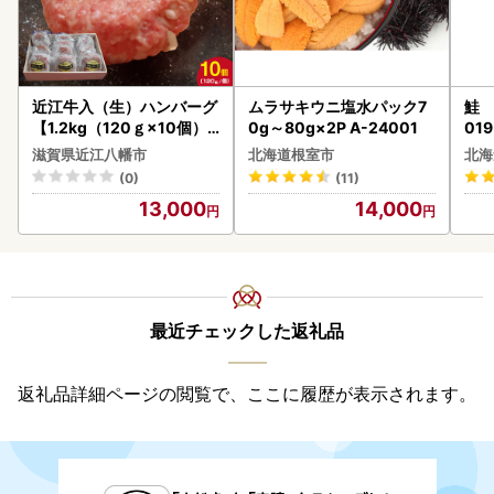
近江牛入（生）ハンバーグ
ムラサキウニ塩水パック7
鮭 
【1.2kg（120ｇ×10個）
0g～80g×2P A-24001
019
】【AG09W】
滋賀県近江八幡市
北海道根室市
北海
(0)
(11)
13,000
14,000
最近チェックした返礼品
返礼品詳細ページの閲覧で、ここに履歴が表示されます。