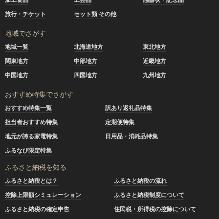
旅行・チケット
セット類 その他
地域でさがす
地域一覧
北海道地方
東北地方
関東地方
中部地方
近畿地方
中国地方
四国地方
九州地方
おすすめ特集でさがす
おすすめ特集一覧
訳あり返礼品特集
担当者おすすめ特集
定期便特集
地元が誇る家電特集
日用品・消耗品特集
ふるなび限定特集
ふるさと納税を知る
ふるさと納税とは？
ふるさと納税の流れ
控除上限額シミュレーション
ふるさと納税制度について
ふるさと納税の確定申告
住民税・所得税の控除について