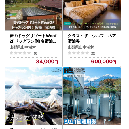
夢のドッグリゾートWoof
クラス・ザ・ウルフ ペア
2Fドッグラン側1名宿泊券
宿泊券
YN008
山梨県山中湖村
山梨県山中湖村
(0)
(0)
84,000
600,000