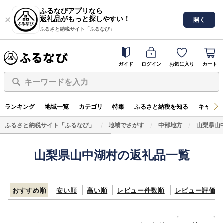
ふるなびアプリなら
返礼品がもっと探しやすい！
開く
ふるさと納税サイト「ふるなび」
ガイド
ログイン
お気に入り
カート
キーワードを入力
ランキング
地域一覧
カテゴリ
特集
ふるさと納税を知る
キャンペ
ふるさと納税サイト「ふるなび」
地域でさがす
中部地方
山梨県山
山梨県山中湖村の返礼品一覧
おすすめ順
安い順
高い順
レビュー件数順
レビュー評価順