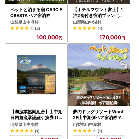
ペットと泊まる宿 CARO F
【ホテルマウント富士】1
ORESTA ペア宿泊券
泊2食付き宿泊プラン（ツ
インルーム2名様）
山梨県山中湖村
山梨県山中湖村
(4)
(1)
100,000
170,000
【湖漁業協同組合】山中湖
夢のドッグリゾートWoof
日釣遊漁承認証引換券 (10
2F山中湖側ペア宿泊券 YN
00×5枚) YR001
005
山梨県山中湖村
山梨県山中湖村
(1)
(1)