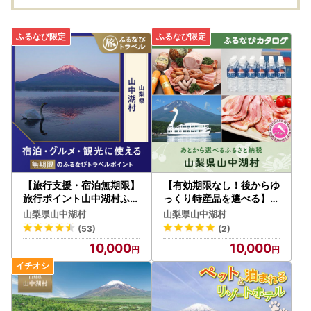
【旅行支援・宿泊無期限】
【有効期限なし！後からゆ
旅行ポイント山中湖村ふる
っくり特産品を選べる】山
なびトラベルポイント
梨県山中湖村カタログポイ
山梨県山中湖村
山梨県山中湖村
ント
(53)
(2)
10,000
10,000