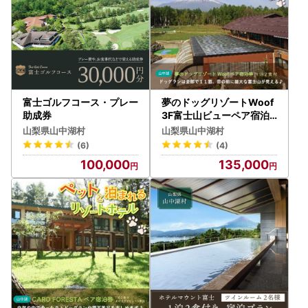
富士ゴルフコース・プレー
夢のドッグリゾートWoof
助成券
3F富士山ビューペア宿泊
券
山梨県山中湖村
山梨県山中湖村
(6)
(4)
100,000
135,000