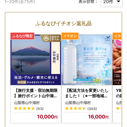
1
~
20
件(全
75
件)
表示切替：
ふるなびイチオシ返礼品
【旅行支援・宿泊無期限
【配送方法を変更いたし
YB0
】旅行ポイント山中湖村
ました！（※一部地域は
の贈
ふるなびトラベルポイン
除く）】＜ラベルレス＞
至粋セ
山梨県山中湖村
山梨県山中湖村
山梨県
ト
富士山蒼天の水 500ml
ツ国
(53)
(303)
×96本（４ケース）YC
トで
10,000
16,000
001