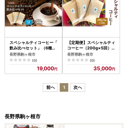
スペシャルティコーヒー「
【定期便】スペシャルティ
飲み比べセット」（6種×8
コーヒー（200g×5回）
0g） 厳選 良質 自家焙煎
コーヒー豆 珈琲豆 5回お
長野県駒ヶ根市
長野県駒ヶ根市
オリジナル ブレンド 世界
届け 計1,000g
(0)
(0)
各地 自然 恵み ブラジル グ
19,000
35,000
ァテマラ
前へ
1
次へ
長野県駒ヶ根市