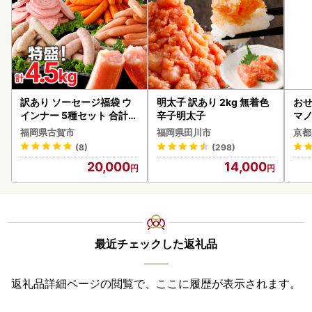
訳あり ソーセージ福袋 ウ
明太子 訳あり 2kg 無着色
おせ
インナー 5種セット 合計4.
辛子明太子
マノ
5kg ソーセージ
福岡県古賀市
福岡県田川市
京都
(8)
(298)
20,000
14,000
最近チェックした返礼品
返礼品詳細ページの閲覧で、ここに履歴が表示されます。