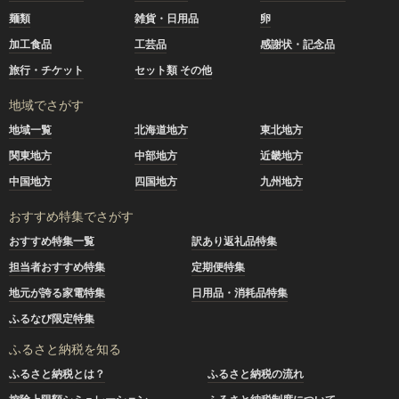
麺類
雑貨・日用品
卵
加工食品
工芸品
感謝状・記念品
旅行・チケット
セット類 その他
地域でさがす
地域一覧
北海道地方
東北地方
関東地方
中部地方
近畿地方
中国地方
四国地方
九州地方
おすすめ特集でさがす
おすすめ特集一覧
訳あり返礼品特集
担当者おすすめ特集
定期便特集
地元が誇る家電特集
日用品・消耗品特集
ふるなび限定特集
ふるさと納税を知る
ふるさと納税とは？
ふるさと納税の流れ