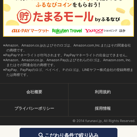
Amazon、Amazon.co.jpおよびそのロゴは、Amazon.com,Inc.またはその関連会社
の商標です。
PayPayマネーライトが付与されます。PayPayマネーライトの出金はできません。
Amazon、Amazon.co.jp、Amazon Payおよびそれらのロゴは、Amazon.com, Inc.
またはその関連会社の商標です。
PayPay、PayPayのロゴ、ペイペイ、Ｐのロゴは、LINEヤフー株式会社の登録商標ま
たは商標です。
会社概要
利用規約
プライバシーポリシー
採用情報
© 2014 furunavi.jp, All Rights Reserved.
こだわり条件で絞り込み