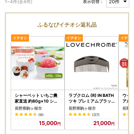
1
~
4
件(全
4
件)
表示切替：
ふるなびイチオシ返礼品
シャーベット いちご農
ラブクロム (R) IN BATH
ウイス
家直送 約80g×10 シャ
ツキ プレミアムブラッ
アルプ
ーベット
ク ヘアコーム くし コー
ション
長野県駒ヶ根市
長野県駒ヶ根市
長野県
ム LOVECHROME さら
(9)
(37)
つや ヘアケア 駒ヶ根市
15,000
21,000