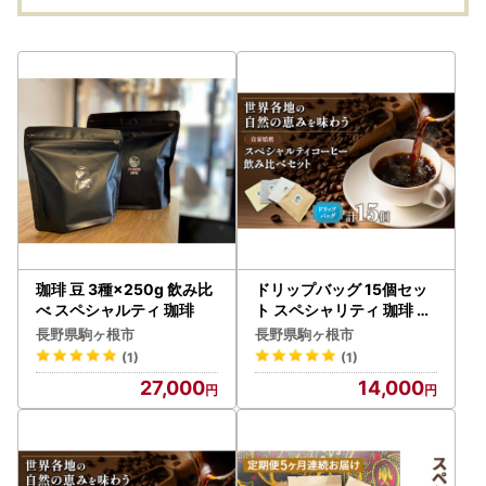
珈琲 豆 3種×250g 飲み比
ドリップバッグ 15個セッ
べ スペシャルティ 珈琲
ト スペシャリティ 珈琲 ド
リップバッグ
長野県駒ヶ根市
長野県駒ヶ根市
(1)
(1)
27,000
14,000