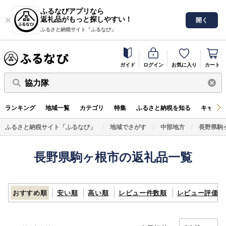
ふるなびアプリなら
返礼品がもっと探しやすい！
開く
ふるさと納税サイト「ふるなび」
ガイド
ログイン
お気に入り
カート
協力隊
ランキング
地域一覧
カテゴリ
特集
ふるさと納税を知る
キャンペ
ふるさと納税サイト「ふるなび」
地域でさがす
中部地方
長野県駒
長野県駒ヶ根市の返礼品一覧
おすすめ順
安い順
高い順
レビュー件数順
レビュー評価順